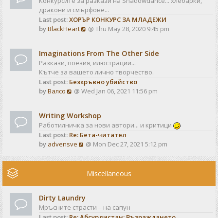
Конкурсите за разкази на Shadowdance... хлебарки,
l
s
дракони и смърфове...
a
t
Last post:
ХОРЪР КОНКУРС ЗА МЛАДЕЖИ
t
V
by
BlackHeart
@ Thu May 28, 2020 9:45 pm
e
i
s
e
t
Imaginations From The Other Side
w
p
Разкази, поезия, илюстрации...
t
o
Кътче за вашето лично творчество.
h
s
Last post:
Безкръвно убийство
e
t
V
by
Валсо
@ Wed Jan 06, 2021 11:56 pm
l
i
a
e
t
Writing Workshop
w
e
Работилничка за нови автори... и критици
t
s
Last post:
Re: Бета-читател
h
t
V
by
advensve
@ Mon Dec 27, 2021 5:12 pm
e
p
i
l
o
e
a
s
w
Miscellaneous
t
t
t
e
h
s
Dirty Laundry
e
t
Мръсните страсти – на сапун
l
p
Last post:
Re: Абсурдистан: Възраждането
a