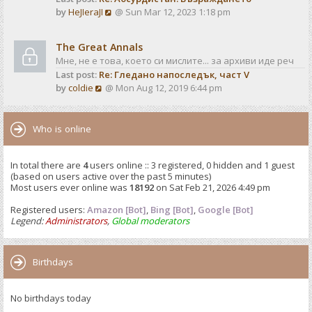
o
V
by
HeJIeraJI
@ Sun Mar 12, 2023 1:18 pm
t
s
i
e
t
e
s
The Great Annals
w
t
Мне, не е това, което си мислите... за архиви иде реч
t
p
Last post:
Re: Гледано напоследък, част V
h
o
V
by
coldie
@ Mon Aug 12, 2019 6:44 pm
e
s
i
l
t
e
a
w
Who is online
t
t
e
h
s
In total there are
4
users online :: 3 registered, 0 hidden and 1 guest
e
t
(based on users active over the past 5 minutes)
l
p
Most users ever online was
18192
on Sat Feb 21, 2026 4:49 pm
a
o
t
Registered users:
Amazon [Bot]
s
,
Bing [Bot]
,
Google [Bot]
e
Legend:
Administrators
,
Global moderators
t
s
t
p
Birthdays
o
s
No birthdays today
t