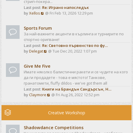
стрип-покера...
h
t
Last post:
Re: Играно напоследък
e
p
V
by
Xellos
@ Fri Feb 13, 2026 12:29 pm
l
o
i
a
s
e
t
t
Sports Forum
w
e
За най-важните акценти в кърлинга и турнирите по
t
s
спортно оригване!
h
t
Last post:
Re: Световно първенство по фу…
e
p
V
by
Delegat
@ Tue Dec 20, 2022 1:07 pm
l
o
i
a
s
e
t
t
Give Me Five
w
e
Имате няколко балистични ракети и се чудите на кого
t
s
да ги продадете - това е мястото! Танкове,
h
t
гранатомети, fluffy dildos - we've got them all
e
p
Last post:
Книги на Брандън Сандърсън, Н…
l
o
V
by
Claymore
@ Fri Aug 26, 2022 12:52 pm
a
s
i
t
t
e
e
w
Creative Workshop
s
t
t
h
p
Shadowdance Competitions
e
o