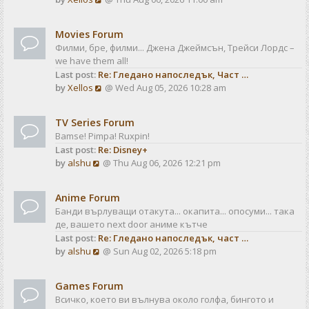
a
t
i
t
e
e
Movies Forum
w
s
Филми, бре, филми... Джена Джеймсън, Трейси Лордс –
t
t
we have them all!
h
p
Last post:
Re: Гледано напоследък, Част …
e
o
V
by
Xellos
@ Wed Aug 05, 2026 10:28 am
l
s
i
a
t
e
t
TV Series Forum
w
e
Bamse! Pimpa! Ruxpin!
t
s
Last post:
Re: Disney+
h
t
V
by
alshu
@ Thu Aug 06, 2026 12:21 pm
e
p
i
l
o
e
a
s
Anime Forum
w
t
t
Банди върлуващи отакута... окапита... опосуми... така
t
e
де, вашето next door аниме кътче
h
s
Last post:
Re: Гледано напоследък, част …
e
t
V
by
alshu
@ Sun Aug 02, 2026 5:18 pm
l
p
i
a
o
e
t
s
Games Forum
w
e
t
Всичко, което ви вълнува около голфа, бингото и
t
s