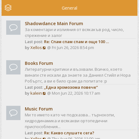
e
w
General
t
h
Shadowdance Main Forum
e
За коментари и излияния от всякакъв род, число,
l
спрежение и залог
a
Last post:
Re: Спам спам спам и още 100 …
t
V
by
Xellos
@ Fri Jun 26, 2026 8:54 pm
e
i
s
e
t
Books Forum
w
p
Литературни критики и възхвали. Всичко, което
t
o
винаги сте искали да знаете за Даниел Стийл и Нора
h
s
Робъртс, а ви е било срам да попитате :р
e
t
Last post:
„Една хромозома повече“
l
V
by
kalein
@ Mon Jun 22, 2026 10:17 am
a
i
t
e
e
Music Forum
w
s
Ми то името като че подсказва... търнокопи,
t
t
хидродинамика и всякакви ортопедични
h
p
приспособления...
e
o
Last post:
Re: Какво слушате сега?
l
s
V
by
Xellos
@ Thu Aug 06, 2026 11:00 am