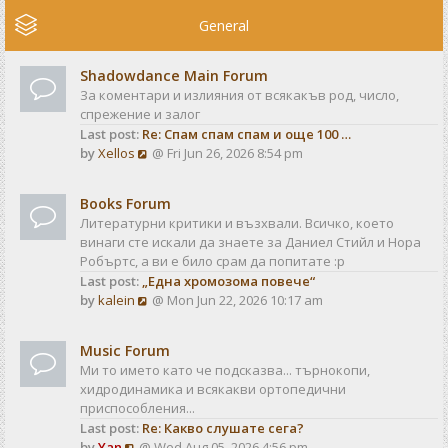
e
w
General
t
h
Shadowdance Main Forum
e
За коментари и излияния от всякакъв род, число,
l
спрежение и залог
a
Last post:
Re: Спам спам спам и още 100 …
t
V
by
Xellos
@ Fri Jun 26, 2026 8:54 pm
e
i
s
e
t
Books Forum
w
p
Литературни критики и възхвали. Всичко, което
t
o
винаги сте искали да знаете за Даниел Стийл и Нора
h
s
Робъртс, а ви е било срам да попитате :р
e
t
Last post:
„Една хромозома повече“
l
V
by
kalein
@ Mon Jun 22, 2026 10:17 am
a
i
t
e
e
Music Forum
w
s
Ми то името като че подсказва... търнокопи,
t
t
хидродинамика и всякакви ортопедични
h
p
приспособления...
e
o
Last post:
Re: Какво слушате сега?
l
s
V
by
Yan
@ Wed Aug 05, 2026 4:56 pm