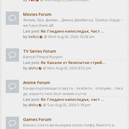
a
t
i
t
e
e
Movies Forum
w
s
Филми, бре, филми... Джена Джеймсън, Трейси Лордс –
t
t
we have them all!
h
p
Last post:
Re: Гледано напоследък, Част …
e
o
V
by
Xellos
@ Wed Aug 05, 2026 10:28 am
l
s
i
a
t
e
t
TV Series Forum
w
e
Bamse! Pimpa! Ruxpin!
t
s
Last post:
Re: Канали от безплатни стрий…
h
t
V
by
alshu
@ Mon Aug 03, 2026 8:53 pm
e
p
i
l
o
e
a
s
Anime Forum
w
t
t
Банди върлуващи отакута... окапита... опосуми... така
t
e
де, вашето next door аниме кътче
h
s
Last post:
Re: Гледано напоследък, част …
e
t
V
by
alshu
@ Sun Aug 02, 2026 5:18 pm
l
p
i
a
o
e
t
s
Games Forum
w
e
t
Всичко, което ви вълнува около голфа, бингото и
t
s