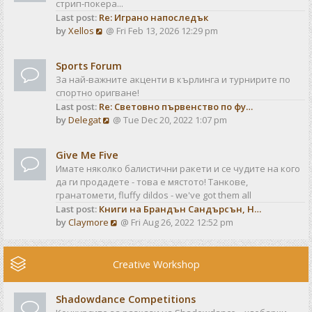
стрип-покера...
h
t
Last post:
Re: Играно напоследък
e
p
V
by
Xellos
@ Fri Feb 13, 2026 12:29 pm
l
o
i
a
s
e
t
t
Sports Forum
w
e
За най-важните акценти в кърлинга и турнирите по
t
s
спортно оригване!
h
t
Last post:
Re: Световно първенство по фу…
e
p
V
by
Delegat
@ Tue Dec 20, 2022 1:07 pm
l
o
i
a
s
e
t
t
Give Me Five
w
e
Имате няколко балистични ракети и се чудите на кого
t
s
да ги продадете - това е мястото! Танкове,
h
t
гранатомети, fluffy dildos - we've got them all
e
p
Last post:
Книги на Брандън Сандърсън, Н…
l
o
V
by
Claymore
@ Fri Aug 26, 2022 12:52 pm
a
s
i
t
t
e
e
w
Creative Workshop
s
t
t
h
p
Shadowdance Competitions
e
o