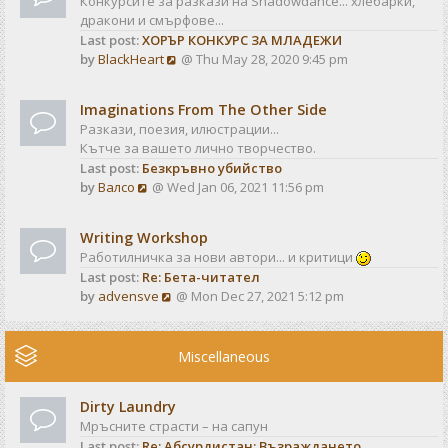
Конкурсите за разкази на Shadowdance... хлебарки,
l
s
дракони и смърфове...
a
t
Last post:
ХОРЪР КОНКУРС ЗА МЛАДЕЖИ
t
V
by
BlackHeart
@ Thu May 28, 2020 9:45 pm
e
i
s
e
t
Imaginations From The Other Side
w
p
Разкази, поезия, илюстрации...
t
o
Кътче за вашето лично творчество.
h
s
Last post:
Безкръвно убийство
e
t
V
by
Валсо
@ Wed Jan 06, 2021 11:56 pm
l
i
a
e
t
Writing Workshop
w
e
Работилничка за нови автори... и критици
t
s
Last post:
Re: Бета-читател
h
t
V
by
advensve
@ Mon Dec 27, 2021 5:12 pm
e
p
i
l
o
e
a
s
w
Miscellaneous
t
t
t
e
h
s
Dirty Laundry
e
t
Мръсните страсти – на сапун
l
p
Last post:
Re: Абсурдистан: Възраждането
a