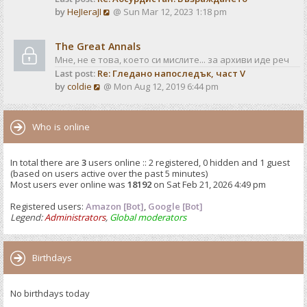
o
V
by
HeJIeraJI
@ Sun Mar 12, 2023 1:18 pm
t
s
i
e
t
e
s
The Great Annals
w
t
Мне, не е това, което си мислите... за архиви иде реч
t
p
Last post:
Re: Гледано напоследък, част V
h
o
V
by
coldie
@ Mon Aug 12, 2019 6:44 pm
e
s
i
l
t
e
a
w
Who is online
t
t
e
h
s
In total there are
3
users online :: 2 registered, 0 hidden and 1 guest
e
t
(based on users active over the past 5 minutes)
l
p
Most users ever online was
18192
on Sat Feb 21, 2026 4:49 pm
a
o
t
Registered users:
Amazon [Bot]
s
,
Google [Bot]
e
Legend:
Administrators
,
Global moderators
t
s
t
p
Birthdays
o
s
No birthdays today
t