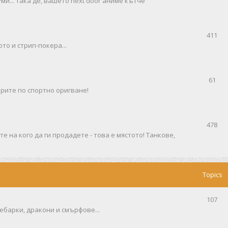
ми... така де, вашето next door аниме кътче
411
то и стрип-покера...
61
рите по спортно оригване!
478
е на кого да ги продадете - това е мястото! Танкове,
Topics
107
ебарки, дракони и смърфове...