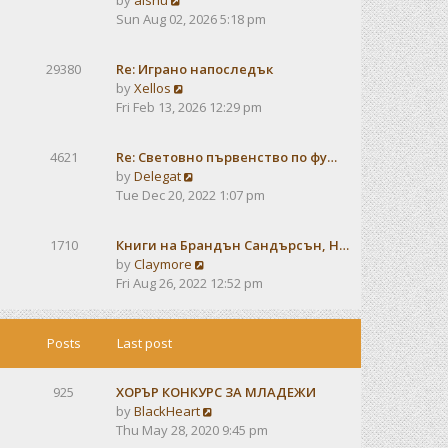
by
alshu
o
h
e
i
Sun Aug 02, 2026 5:18 pm
s
e
s
e
t
l
t
w
a
29380
Re: Играно напоследък
p
t
t
V
by
Xellos
o
h
e
i
Fri Feb 13, 2026 12:29 pm
s
e
s
e
t
l
t
w
a
4621
Re: Световно първенство по фу…
p
t
t
V
by
Delegat
o
h
e
i
Tue Dec 20, 2022 1:07 pm
s
e
s
e
t
l
t
w
a
1710
Книги на Брандън Сандърсън, Н…
p
t
t
V
by
Claymore
o
h
e
i
Fri Aug 26, 2022 12:52 pm
s
e
s
e
t
l
t
w
a
p
t
Posts
Last post
t
o
h
e
s
e
s
t
925
ХОРЪР КОНКУРС ЗА МЛАДЕЖИ
l
t
V
by
BlackHeart
a
p
i
Thu May 28, 2020 9:45 pm
t
o