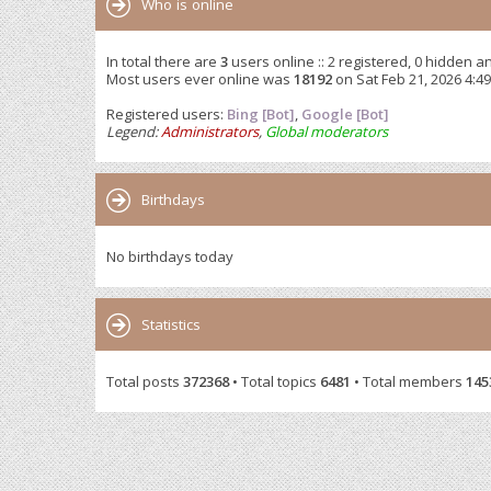
Who is online
In total there are
3
users online :: 2 registered, 0 hidden a
Most users ever online was
18192
on Sat Feb 21, 2026 4:4
Registered users:
Bing [Bot]
,
Google [Bot]
Legend:
Administrators
,
Global moderators
Birthdays
No birthdays today
Statistics
Total posts
372368
• Total topics
6481
• Total members
145