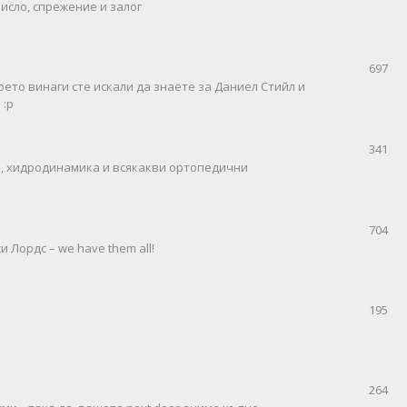
исло, спрежение и залог
697
оето винаги сте искали да знаете за Даниел Стийл и
 :р
341
пи, хидродинамика и всякакви ортопедични
704
 Лордс – we have them all!
195
264