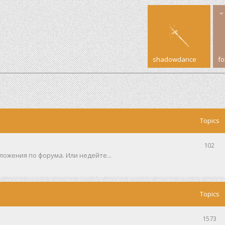
shadowdance
f
Topics
102
ожения по форума. Или недейте...
Topics
1573