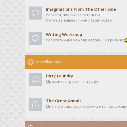
Imaginations From The Other Side
Разкази, поезия, илюстрации...
Кътче за вашето лично творчество.
Writing Workshop
Работилничка за нови автори... и критици
Miscellaneous
Dirty Laundry
Мръсните страсти – на сапун
The Great Annals
Мне, не е това, което си мислите... за архив