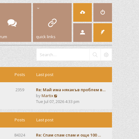
orum
quick links
Posts
Last post
2359
Re: Май има някакъв проблем в…
V
by
Martix
i
Tue Jul 07, 2026 4:33 pm
e
w
t
Posts
Last post
h
e
84324
Re: Спам спам спам и още 100 …
l