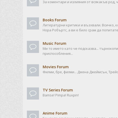
За коментари и излияния от всякакъв род, ч
Books Forum
Литературни критики и възхвали. Всичко, к
Нора Робъртс, а ви е било срам да попитате
Music Forum
Ми то името като че подсказва... търноко
приспособления...
Movies Forum
Филми, бре, филми... Джена Джеймсън, Трейси
TV Series Forum
Bamse! Pimpa! Ruxpin!
Anime Forum