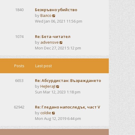
e
e
s
w
s
t
1840
Безкръвно убийство
t
t
V
by
Валсо
h
p
i
Wed Jan 06, 2021 11:56 pm
e
o
e
l
s
w
a
t
1074
Re: Бета-читател
t
t
V
by
advensve
h
e
i
Mon Dec 27, 2021 5:12 pm
e
s
e
l
t
w
a
p
t
Posts
Last post
t
o
h
e
s
e
s
t
6653
Re: Абсурдистан: Възраждането
l
t
V
by
HeJIeraJI
a
p
i
Sun Mar 12, 2023 1:18 pm
t
o
e
e
s
w
s
t
62942
Re: Гледано напоследък, част V
t
t
V
by
coldie
h
p
i
Mon Aug 12, 2019 6:44 pm
e
o
e
l
s
w
a
t