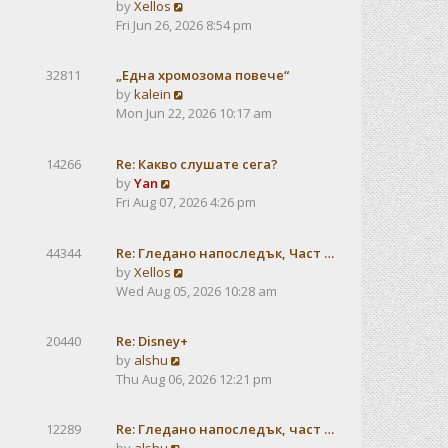
V
by
Xellos
a
i
Fri Jun 26, 2026 8:54 pm
t
e
e
w
s
32811
„Една хромозома повече“
t
t
V
by
kalein
h
p
i
Mon Jun 22, 2026 10:17 am
e
o
e
l
s
w
a
t
14266
Re: Какво слушате сега?
t
t
V
by
Yan
h
e
i
Fri Aug 07, 2026 4:26 pm
e
s
e
l
t
w
a
p
44344
Re: Гледано напоследък, Част …
t
t
o
V
by
Xellos
h
e
s
i
Wed Aug 05, 2026 10:28 am
e
s
t
e
l
t
w
a
p
20440
Re: Disney+
t
t
V
o
by
alshu
h
e
i
s
Thu Aug 06, 2026 12:21 pm
e
s
e
t
l
t
w
a
12289
Re: Гледано напоследък, част …
p
t
t
V