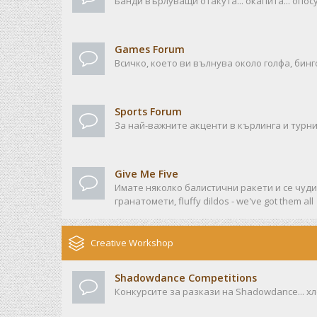
Банди върлуващи отакута... окапита... опосу
Games Forum
Всичко, което ви вълнува около голфа, бинго
Sports Forum
За най-важните акценти в кърлинга и турни
Give Me Five
Имате няколко балистични ракети и се чудит
гранатомети, fluffy dildos - we've got them all
Creative Workshop
Shadowdance Competitions
Конкурсите за разкази на Shadowdance... хл