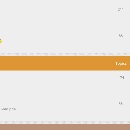
211
66
Topics
174
66
и иде реч