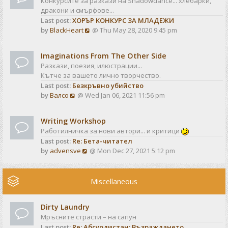
Конкурсите за разкази на Shadowdance... хлебарки,
l
s
дракони и смърфове...
a
t
Last post:
ХОРЪР КОНКУРС ЗА МЛАДЕЖИ
t
V
by
BlackHeart
@ Thu May 28, 2020 9:45 pm
e
i
s
e
t
Imaginations From The Other Side
w
p
Разкази, поезия, илюстрации...
t
o
Кътче за вашето лично творчество.
h
s
Last post:
Безкръвно убийство
e
t
V
by
Валсо
@ Wed Jan 06, 2021 11:56 pm
l
i
a
e
t
Writing Workshop
w
e
Работилничка за нови автори... и критици
t
s
Last post:
Re: Бета-читател
h
t
V
by
advensve
@ Mon Dec 27, 2021 5:12 pm
e
p
i
l
o
e
a
s
w
Miscellaneous
t
t
t
e
h
s
Dirty Laundry
e
t
Мръсните страсти – на сапун
l
p
Last post:
Re: Абсурдистан: Възраждането
a