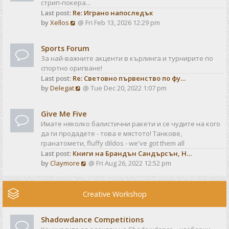
стрип-покера...
h
t
Last post:
Re: Играно напоследък
e
p
V
by
Xellos
@ Fri Feb 13, 2026 12:29 pm
l
o
i
a
s
e
t
t
Sports Forum
w
e
За най-важните акценти в кърлинга и турнирите по
t
s
спортно оригване!
h
t
Last post:
Re: Световно първенство по фу…
e
p
V
by
Delegat
@ Tue Dec 20, 2022 1:07 pm
l
o
i
a
s
e
t
t
Give Me Five
w
e
Имате няколко балистични ракети и се чудите на кого
t
s
да ги продадете - това е мястото! Танкове,
h
t
гранатомети, fluffy dildos - we've got them all
e
p
Last post:
Книги на Брандън Сандърсън, Н…
l
o
V
by
Claymore
@ Fri Aug 26, 2022 12:52 pm
a
s
i
t
t
e
e
w
Creative Workshop
s
t
t
h
p
Shadowdance Competitions
e
o