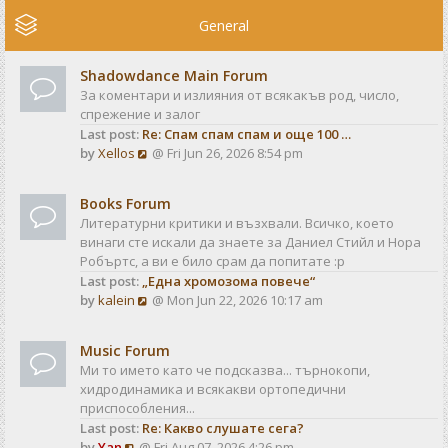
e
w
General
t
h
Shadowdance Main Forum
e
За коментари и излияния от всякакъв род, число,
l
спрежение и залог
a
Last post:
Re: Спам спам спам и още 100 …
t
V
by
Xellos
@ Fri Jun 26, 2026 8:54 pm
e
i
s
e
t
Books Forum
w
p
Литературни критики и възхвали. Всичко, което
t
o
винаги сте искали да знаете за Даниел Стийл и Нора
h
s
Робъртс, а ви е било срам да попитате :р
e
t
Last post:
„Една хромозома повече“
l
V
by
kalein
@ Mon Jun 22, 2026 10:17 am
a
i
t
e
e
Music Forum
w
s
Ми то името като че подсказва... търнокопи,
t
t
хидродинамика и всякакви ортопедични
h
p
приспособления...
e
o
Last post:
Re: Какво слушате сега?
l
s
V
by
Yan
@ Fri Aug 07, 2026 4:26 pm