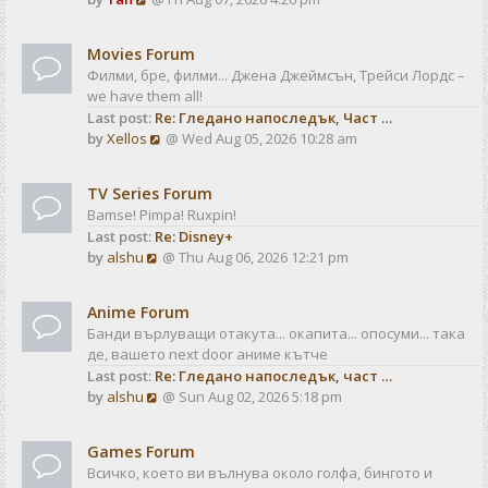
a
t
i
t
e
e
Movies Forum
w
s
Филми, бре, филми... Джена Джеймсън, Трейси Лордс –
t
t
we have them all!
h
p
Last post:
Re: Гледано напоследък, Част …
e
o
V
by
Xellos
@ Wed Aug 05, 2026 10:28 am
l
s
i
a
t
e
t
TV Series Forum
w
e
Bamse! Pimpa! Ruxpin!
t
s
Last post:
Re: Disney+
h
t
V
by
alshu
@ Thu Aug 06, 2026 12:21 pm
e
p
i
l
o
e
a
s
Anime Forum
w
t
t
Банди върлуващи отакута... окапита... опосуми... така
t
e
де, вашето next door аниме кътче
h
s
Last post:
Re: Гледано напоследък, част …
e
t
V
by
alshu
@ Sun Aug 02, 2026 5:18 pm
l
p
i
a
o
e
t
s
Games Forum
w
e
t
Всичко, което ви вълнува около голфа, бингото и
t
s