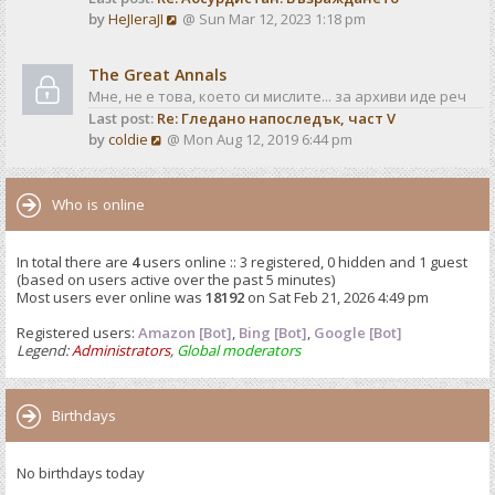
o
V
by
HeJIeraJI
@ Sun Mar 12, 2023 1:18 pm
t
s
i
e
t
e
s
The Great Annals
w
t
Мне, не е това, което си мислите... за архиви иде реч
t
p
Last post:
Re: Гледано напоследък, част V
h
o
V
by
coldie
@ Mon Aug 12, 2019 6:44 pm
e
s
i
l
t
e
a
w
Who is online
t
t
e
h
s
In total there are
4
users online :: 3 registered, 0 hidden and 1 guest
e
t
(based on users active over the past 5 minutes)
l
p
Most users ever online was
18192
on Sat Feb 21, 2026 4:49 pm
a
o
t
Registered users:
Amazon [Bot]
s
,
Bing [Bot]
,
Google [Bot]
e
Legend:
Administrators
,
Global moderators
t
s
t
p
Birthdays
o
s
No birthdays today
t