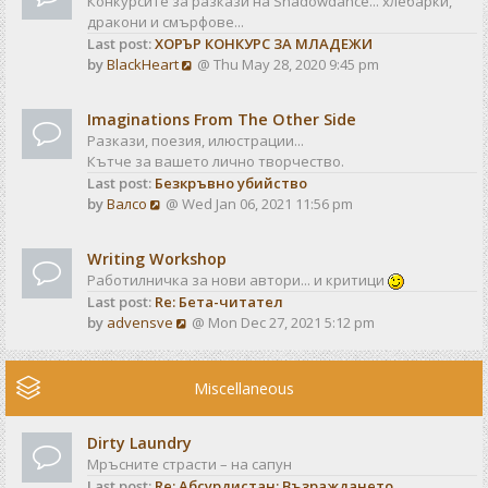
Конкурсите за разкази на Shadowdance... хлебарки,
l
s
дракони и смърфове...
a
t
Last post:
ХОРЪР КОНКУРС ЗА МЛАДЕЖИ
t
V
by
BlackHeart
@ Thu May 28, 2020 9:45 pm
e
i
s
e
t
Imaginations From The Other Side
w
p
Разкази, поезия, илюстрации...
t
o
Кътче за вашето лично творчество.
h
s
Last post:
Безкръвно убийство
e
t
V
by
Валсо
@ Wed Jan 06, 2021 11:56 pm
l
i
a
e
t
Writing Workshop
w
e
Работилничка за нови автори... и критици
t
s
Last post:
Re: Бета-читател
h
t
V
by
advensve
@ Mon Dec 27, 2021 5:12 pm
e
p
i
l
o
e
a
s
w
Miscellaneous
t
t
t
e
h
s
Dirty Laundry
e
t
Мръсните страсти – на сапун
l
p
Last post:
Re: Абсурдистан: Възраждането
a