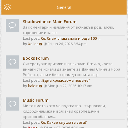
e
w
General
t
h
Shadowdance Main Forum
e
За коментари и излияния от всякакъв род, число,
l
спрежение и залог
a
Last post:
Re: Спам спам спам и още 100 …
t
V
by
Xellos
@ Fri Jun 26, 2026 8:54 pm
e
i
s
e
t
Books Forum
w
p
Литературни критики и възхвали. Всичко, което
t
o
винаги сте искали да знаете за Даниел Стийл и Нора
h
s
Робъртс, а ви е било срам да попитате :р
e
t
Last post:
„Една хромозома повече“
l
V
by
kalein
@ Mon Jun 22, 2026 10:17 am
a
i
t
e
e
Music Forum
w
s
Ми то името като че подсказва... търнокопи,
t
t
хидродинамика и всякакви ортопедични
h
p
приспособления...
e
o
Last post:
Re: Какво слушате сега?
l
s
V
by
Yan
@ Fri Aug 07, 2026 4:26 pm