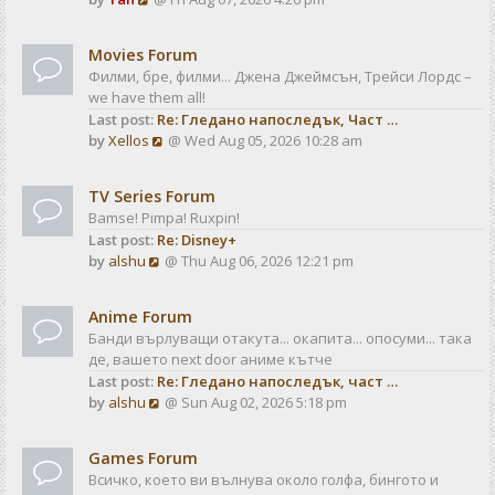
a
t
i
t
e
e
Movies Forum
w
s
Филми, бре, филми... Джена Джеймсън, Трейси Лордс –
t
t
we have them all!
h
p
Last post:
Re: Гледано напоследък, Част …
e
o
V
by
Xellos
@ Wed Aug 05, 2026 10:28 am
l
s
i
a
t
e
t
TV Series Forum
w
e
Bamse! Pimpa! Ruxpin!
t
s
Last post:
Re: Disney+
h
t
V
by
alshu
@ Thu Aug 06, 2026 12:21 pm
e
p
i
l
o
e
a
s
Anime Forum
w
t
t
Банди върлуващи отакута... окапита... опосуми... така
t
e
де, вашето next door аниме кътче
h
s
Last post:
Re: Гледано напоследък, част …
e
t
V
by
alshu
@ Sun Aug 02, 2026 5:18 pm
l
p
i
a
o
e
t
s
Games Forum
w
e
t
Всичко, което ви вълнува около голфа, бингото и
t
s