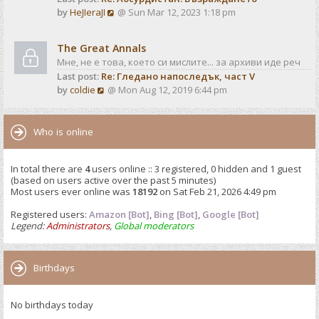
o
V
by
HeJIeraJI
@ Sun Mar 12, 2023 1:18 pm
t
s
i
e
t
e
s
The Great Annals
w
t
Мне, не е това, което си мислите... за архиви иде реч
t
p
Last post:
Re: Гледано напоследък, част V
h
o
V
by
coldie
@ Mon Aug 12, 2019 6:44 pm
e
s
i
l
t
e
a
w
Who is online
t
t
e
h
s
In total there are
4
users online :: 3 registered, 0 hidden and 1 guest
e
t
(based on users active over the past 5 minutes)
l
p
Most users ever online was
18192
on Sat Feb 21, 2026 4:49 pm
a
o
t
Registered users:
Amazon [Bot]
s
,
Bing [Bot]
,
Google [Bot]
e
Legend:
Administrators
,
Global moderators
t
s
t
p
Birthdays
o
s
No birthdays today
t