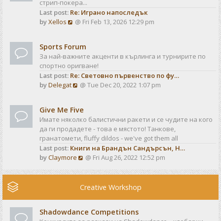
стрип-покера...
h
t
Last post:
Re: Играно напоследък
e
p
V
by
Xellos
@ Fri Feb 13, 2026 12:29 pm
l
o
i
a
s
e
t
t
Sports Forum
w
e
За най-важните акценти в кърлинга и турнирите по
t
s
спортно оригване!
h
t
Last post:
Re: Световно първенство по фу…
e
p
V
by
Delegat
@ Tue Dec 20, 2022 1:07 pm
l
o
i
a
s
e
t
t
Give Me Five
w
e
Имате няколко балистични ракети и се чудите на кого
t
s
да ги продадете - това е мястото! Танкове,
h
t
гранатомети, fluffy dildos - we've got them all
e
p
Last post:
Книги на Брандън Сандърсън, Н…
l
o
V
by
Claymore
@ Fri Aug 26, 2022 12:52 pm
a
s
i
t
t
e
e
w
Creative Workshop
s
t
t
h
p
Shadowdance Competitions
e
o