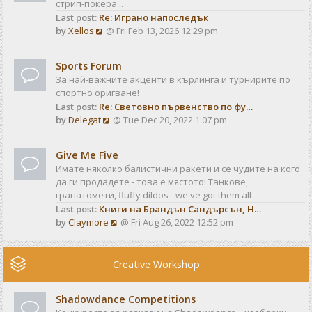
стрип-покера...
h
t
Last post:
Re: Играно напоследък
e
p
V
by
Xellos
@ Fri Feb 13, 2026 12:29 pm
l
o
i
a
s
e
t
t
Sports Forum
w
e
За най-важните акценти в кърлинга и турнирите по
t
s
спортно оригване!
h
t
Last post:
Re: Световно първенство по фу…
e
p
V
by
Delegat
@ Tue Dec 20, 2022 1:07 pm
l
o
i
a
s
e
t
t
Give Me Five
w
e
Имате няколко балистични ракети и се чудите на кого
t
s
да ги продадете - това е мястото! Танкове,
h
t
гранатомети, fluffy dildos - we've got them all
e
p
Last post:
Книги на Брандън Сандърсън, Н…
l
o
V
by
Claymore
@ Fri Aug 26, 2022 12:52 pm
a
s
i
t
t
e
e
w
Creative Workshop
s
t
t
h
p
Shadowdance Competitions
e
o