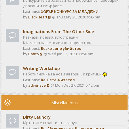
Конкурсите за разкази на Shadowdance... хлебарки,
l
s
дракони и смърфове...
a
t
Last post:
ХОРЪР КОНКУРС ЗА МЛАДЕЖИ
t
V
by
BlackHeart
@ Thu May 28, 2020 9:45 pm
e
i
s
e
t
Imaginations From The Other Side
w
p
Разкази, поезия, илюстрации...
t
o
Кътче за вашето лично творчество.
h
s
Last post:
Безкръвно убийство
e
t
V
by
Валсо
@ Wed Jan 06, 2021 11:56 pm
l
i
a
e
t
Writing Workshop
w
e
Работилничка за нови автори... и критици
t
s
Last post:
Re: Бета-читател
h
t
V
by
advensve
@ Mon Dec 27, 2021 5:12 pm
e
p
i
l
o
e
a
s
w
Miscellaneous
t
t
t
e
h
s
Dirty Laundry
e
t
Мръсните страсти – на сапун
l
p
Last post:
Re: Абсурдистан: Възраждането
a