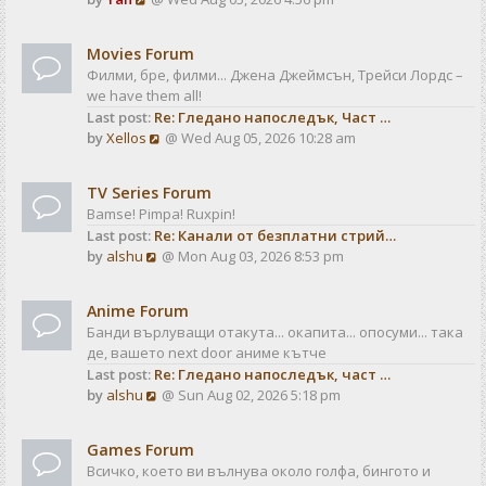
a
t
i
t
e
e
Movies Forum
w
s
Филми, бре, филми... Джена Джеймсън, Трейси Лордс –
t
t
we have them all!
h
p
Last post:
Re: Гледано напоследък, Част …
e
o
V
by
Xellos
@ Wed Aug 05, 2026 10:28 am
l
s
i
a
t
e
t
TV Series Forum
w
e
Bamse! Pimpa! Ruxpin!
t
s
Last post:
Re: Канали от безплатни стрий…
h
t
V
by
alshu
@ Mon Aug 03, 2026 8:53 pm
e
p
i
l
o
e
a
s
Anime Forum
w
t
t
Банди върлуващи отакута... окапита... опосуми... така
t
e
де, вашето next door аниме кътче
h
s
Last post:
Re: Гледано напоследък, част …
e
t
V
by
alshu
@ Sun Aug 02, 2026 5:18 pm
l
p
i
a
o
e
t
s
Games Forum
w
e
t
Всичко, което ви вълнува около голфа, бингото и
t
s