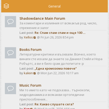
e
w
General
t
h
Shadowdance Main Forum
e
За коментари и излияния от всякакъв род, число,
l
спрежение и залог
a
Last post:
Re: Спам спам спам и още 100 …
t
V
by
Xellos
@ Fri Jun 26, 2026 8:54 pm
e
i
s
e
t
Books Forum
w
p
Литературни критики и възхвали. Всичко, което
t
o
винаги сте искали да знаете за Даниел Стийл и Нора
h
s
Робъртс, а ви е било срам да попитате :р
e
t
Last post:
„Една хромозома повече“
l
V
by
kalein
@ Mon Jun 22, 2026 10:17 am
a
i
t
e
e
Music Forum
w
s
Ми то името като че подсказва... търнокопи,
t
t
хидродинамика и всякакви ортопедични
h
p
приспособления...
e
o
Last post:
Re: Какво слушате сега?
l
s
V
by
Yan
@ Wed Aug 05, 2026 4:56 pm