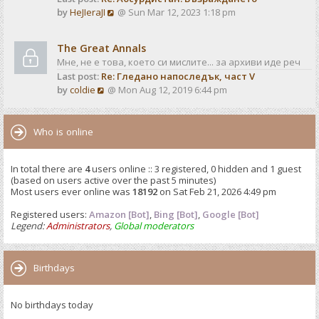
o
V
by
HeJIeraJI
@ Sun Mar 12, 2023 1:18 pm
t
s
i
e
t
e
s
The Great Annals
w
t
Мне, не е това, което си мислите... за архиви иде реч
t
p
Last post:
Re: Гледано напоследък, част V
h
o
V
by
coldie
@ Mon Aug 12, 2019 6:44 pm
e
s
i
l
t
e
a
w
Who is online
t
t
e
h
s
In total there are
4
users online :: 3 registered, 0 hidden and 1 guest
e
t
(based on users active over the past 5 minutes)
l
p
Most users ever online was
18192
on Sat Feb 21, 2026 4:49 pm
a
o
t
Registered users:
Amazon [Bot]
s
,
Bing [Bot]
,
Google [Bot]
e
Legend:
Administrators
,
Global moderators
t
s
t
p
Birthdays
o
s
No birthdays today
t