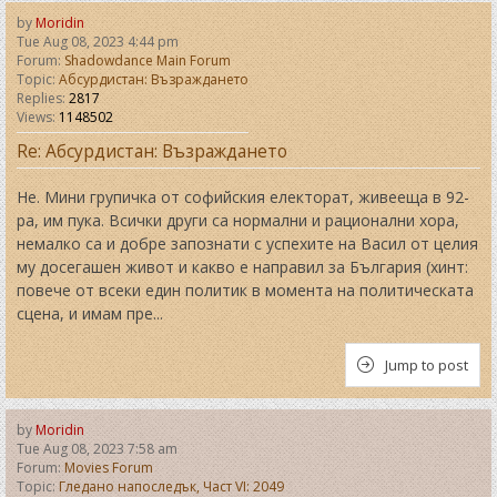
by
Moridin
Tue Aug 08, 2023 4:44 pm
Forum:
Shadowdance Main Forum
Topic:
Абсурдистан: Възраждането
Replies:
2817
Views:
1148502
Re: Абсурдистан: Възраждането
Не. Мини групичка от софийския електорат, живееща в 92-
ра, им пука. Всички други са нормални и рационални хора,
немалко са и добре запознати с успехите на Васил от целия
му досегашен живот и какво е направил за България (хинт:
повече от всеки един политик в момента на политическата
сцена, и имам пре...
Jump to post
by
Moridin
Tue Aug 08, 2023 7:58 am
Forum:
Movies Forum
Topic:
Гледано напоследък, Част VI: 2049