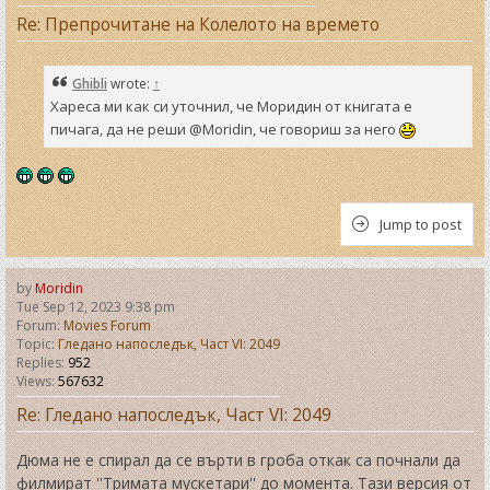
Re: Препрочитане на Колелото на времето
Ghibli
wrote:
↑
Хареса ми как си уточнил, че Моридин от книгата е
пичага, да не реши @Moridin, че говориш за него
Jump to post
by
Moridin
Tue Sep 12, 2023 9:38 pm
Forum:
Movies Forum
Topic:
Гледано напоследък, Част VI: 2049
Replies:
952
Views:
567632
Re: Гледано напоследък, Част VI: 2049
Дюма не е спирал да се върти в гроба откак са почнали да
филмират ''Тримата мускетари'' до момента. Тази версия от