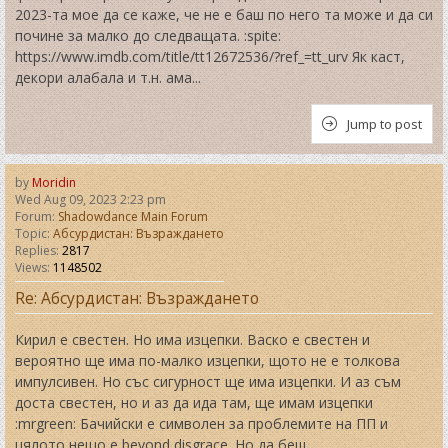
2023-та мое да се каже, че не е баш по него та може и да си
почине за малко до следващата. :spite:
https://www.imdb.com/title/tt12672536/?ref_=tt_urv Як каст,
декори алабала и т.н. ама...
Jump to post
by
Moridin
Wed Aug 09, 2023 2:23 pm
Forum:
Shadowdance Main Forum
Topic:
Абсурдистан: Възраждането
Replies:
2817
Views:
1148502
Re: Абсурдистан: Възраждането
Кирил е свестен. Но има изцепки. Васко е свестен и
вероятно ще има по-малко изцепки, щото не е толкова
импулсивен. Но със сигурност ще има изцепки. И аз съм
доста свестен, но и аз да ида там, ще имам изцепки
:mrgreen: Бачийски е символен за проблемите на ПП и
цялото нещо е beyond disgrace. Но да беш...