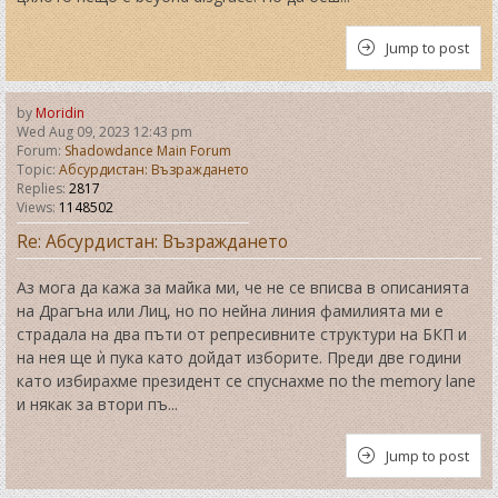
Jump to post
by
Moridin
Wed Aug 09, 2023 12:43 pm
Forum:
Shadowdance Main Forum
Topic:
Абсурдистан: Възраждането
Replies:
2817
Views:
1148502
Re: Абсурдистан: Възраждането
Аз мога да кажа за майка ми, че не се вписва в описанията
на Драгъна или Лиц, но по нейна линия фамилията ми е
страдала на два пъти от репресивните структури на БКП и
на нея ще ѝ пука като дойдат изборите. Преди две години
като избирахме президент се спуснахме по the memory lane
и някак за втори пъ...
Jump to post