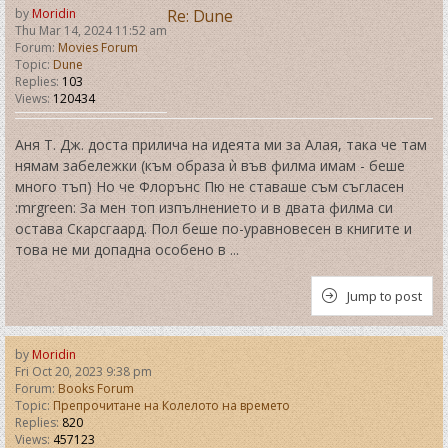
by
Moridin
Re: Dune
Thu Mar 14, 2024 11:52 am
Forum:
Movies Forum
Topic:
Dune
Replies:
103
Views:
120434
Аня Т. Дж. доста прилича на идеята ми за Алая, така че там
нямам забележки (към образа ѝ във филма имам - беше
много тъп) Но че Флорънс Пю не ставаше съм съгласен
:mrgreen: За мен топ изпълнението и в двата филма си
остава Скарсгаард. Пол беше по-уравновесен в книгите и
това не ми допадна особено в ...
Jump to post
by
Moridin
Fri Oct 20, 2023 9:38 pm
Forum:
Books Forum
Topic:
Препрочитане на Колелото на времето
Replies:
820
Views:
457123