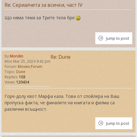
Re: Сериалчета за всички, част IV
Що няма тема за Трите тела бре
Jump to post
by
Moridin
Re: Dune
Mon Mar 25, 2024 9:42 pm
Forum:
Movies Forum
Topic:
Dune
Replies:
103
Views:
120434
Горе-долу квот Марфа каза. Това от спойлера на Ваш
пропуска факта, че финалите на книгата и филма са
различни всъщност.
Jump to post