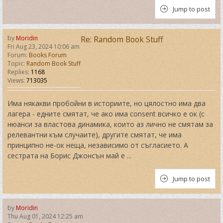
Jump to post
by
Moridin
Re: Random Book Stuff
Fri Aug 23, 2024 10:06 am
Forum:
Books Forum
Topic:
Random Book Stuff
Replies:
1168
Views:
713035
Има някакви пробойни в историите, но цялостно има два
лагера - едните смятат, че ако има consent всичко е ок (с
нюанси за властова динамика, които аз лично не смятам за
релевантни към случаите), другите смятат, че има
принципно не-ок неща, независимо от съгласието. А
сестрата на Борис Джонсън май е ...
Jump to post
by
Moridin
Thu Aug 01, 2024 12:25 am