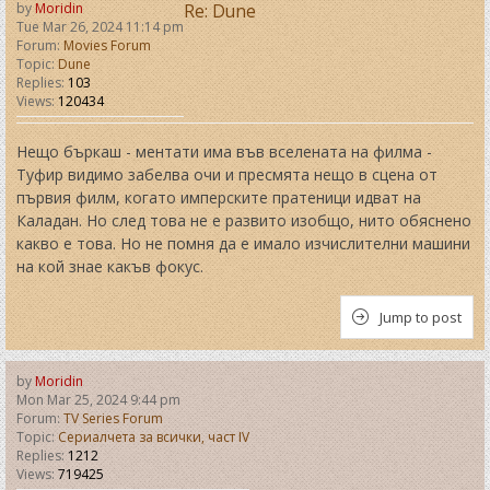
by
Moridin
Re: Dune
Tue Mar 26, 2024 11:14 pm
Forum:
Movies Forum
Topic:
Dune
Replies:
103
Views:
120434
Нещо бъркаш - ментати има във вселената на филма -
Туфир видимо забелва очи и пресмята нещо в сцена от
първия филм, когато имперските пратеници идват на
Каладан. Но след това не е развито изобщо, нито обяснено
какво е това. Но не помня да е имало изчислителни машини
на кой знае какъв фокус.
Jump to post
by
Moridin
Mon Mar 25, 2024 9:44 pm
Forum:
TV Series Forum
Topic:
Сериалчета за всички, част IV
Replies:
1212
Views:
719425