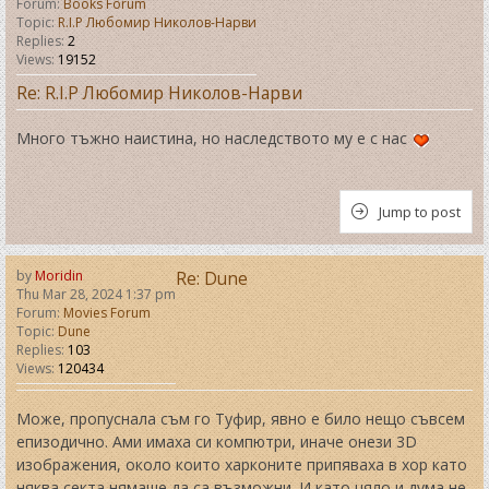
Forum:
Books Forum
Topic:
R.I.P Любомир Николов-Нарви
Replies:
2
Views:
19152
Re: R.I.P Любомир Николов-Нарви
Много тъжно наистина, но наследството му е с нас
Jump to post
by
Moridin
Re: Dune
Thu Mar 28, 2024 1:37 pm
Forum:
Movies Forum
Topic:
Dune
Replies:
103
Views:
120434
Може, пропуснала съм го Туфир, явно е било нещо съвсем
епизодично. Ами имаха си компютри, иначе онези 3D
изображения, около които харконите припяваха в хор като
няква секта нямаше да са възможни. И като цяло и дума не