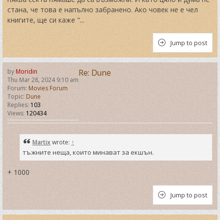
стана, че това е напълно забранено. Ако човек не е чел
книгите, ще си каже "...
Jump to post
by
Moridin
Re: Dune
Thu Mar 28, 2024 9:10 am
Forum:
Movies Forum
Topic:
Dune
Replies:
103
Views:
120434
Martix
wrote:
↑
тъжните неща, които минават за екшън.
+ 1000
Jump to post