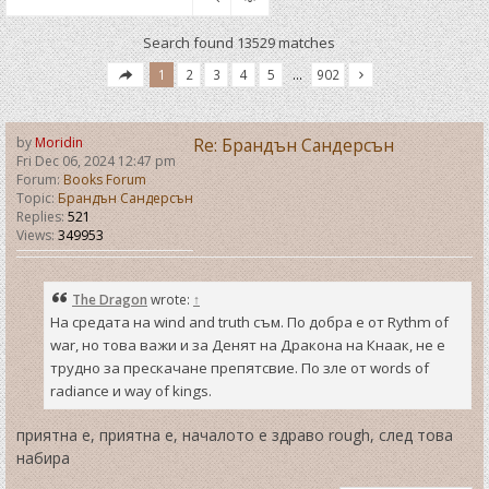
Search found 13529 matches
1
2
3
4
5
…
902
by
Moridin
Re: Брандън Сандерсън
Fri Dec 06, 2024 12:47 pm
Forum:
Books Forum
Topic:
Брандън Сандерсън
Replies:
521
Views:
349953
The Dragon
wrote:
↑
На средата на wind and truth съм. По добра е от Rythm of
war, но това важи и за Денят на Дракона на Кнаак, не е
трудно за прескачане препятсвие. По зле от words of
radiance и way of kings.
приятна е, приятна е, началото е здраво rough, след това
набира