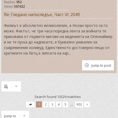
Replies:
952
Views:
567632
Re: Гледано напоследък, Част VI: 2049
Филмът е абсолютно великолепие, а Нолан просто си го
може. Фактът, че три часа поредна лента за войната те
приковава от първите мигове на виденията на Опенхаймер
и не те пуска до надписите, е буквално уникален за
съвременния холивуд. Единственото достоверно нещо от
критиките на Литц е липсата на хар...
Jump to post
Search found 13529 matches
1
2
3
4
5
…
902
Jump to