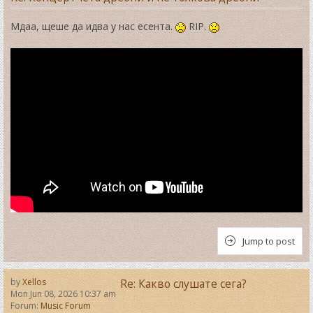
Мдаа, щеше да идва у нас есента.
RIP.
Jump to post
by
Xellos
Re: Какво слушате сега?
Mon Jun 08, 2026 10:37 am
Forum:
Music Forum