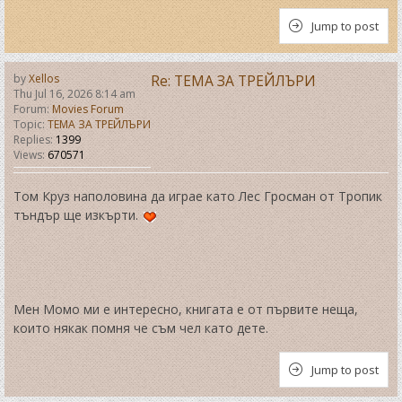
Jump to post
by
Xellos
Re: ТЕМА ЗА ТРЕЙЛЪРИ
Thu Jul 16, 2026 8:14 am
Forum:
Movies Forum
Topic:
ТЕМА ЗА ТРЕЙЛЪРИ
Replies:
1399
Views:
670571
Том Круз наполовина да играе като Лес Гросман от Тропик
тъндър ще изкърти.
Мен Момо ми е интересно, книгата е от първите неща,
които някак помня че съм чел като дете.
Jump to post