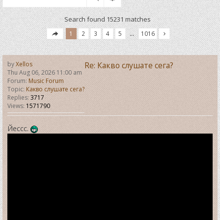
Search found 15231 matches
1
2
3
4
5
…
1016
by
Xellos
Re: Какво слушате сега?
Thu Aug 06, 2026 11:00 am
Forum:
Music Forum
Topic:
Какво слушате сега?
Replies:
3717
Views:
1571790
Йессс.