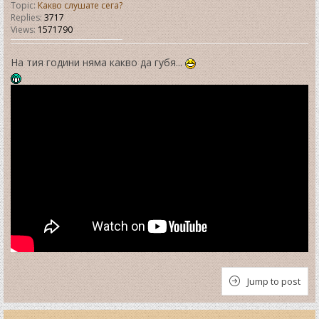
Topic:
Какво слушате сега?
Replies:
3717
Views:
1571790
На тия години няма какво да губя...
Jump to post