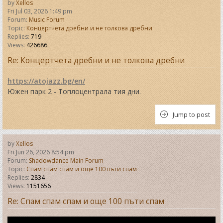
by
Xellos
Fri Jul 03, 2026 1:49 pm
Forum:
Music Forum
Topic:
Концертчета дребни и не толкова дребни
Replies:
719
Views:
426686
Re: Концертчета дребни и не толкова дребни
https://atojazz.bg/en/
Южен парк 2 - Топлоцентрала тия дни.
Jump to post
by
Xellos
Fri Jun 26, 2026 8:54 pm
Forum:
Shadowdance Main Forum
Topic:
Спам спам спам и още 100 пъти спам
Replies:
2834
Views:
1151656
Re: Спам спам спам и още 100 пъти спам