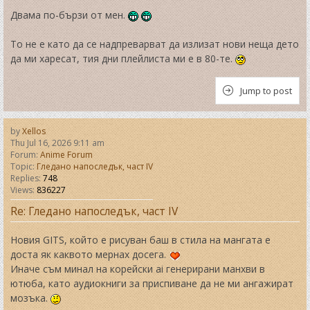
Двама по-бързи от мен.
То не е като да се надпреварват да излизат нови неща дето
да ми харесат, тия дни плейлиста ми е в 80-те.
Jump to post
by
Xellos
Thu Jul 16, 2026 9:11 am
Forum:
Anime Forum
Topic:
Гледано напоследък, част IV
Replies:
748
Views:
836227
Re: Гледано напоследък, част IV
Новия GITS, който е рисуван баш в стила на мангата е
доста як каквото мернах досега.
Иначе съм минал на корейски ai генерирани манхви в
ютюба, като аудиокниги за приспиване да не ми ангажират
мозъка.