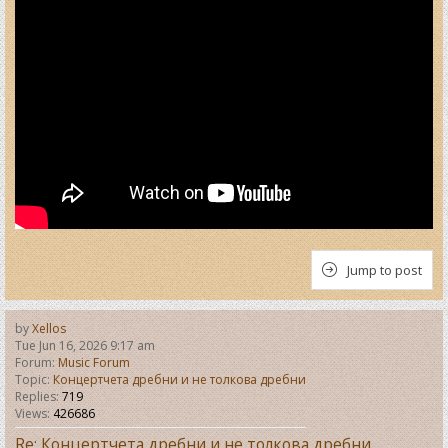
Jump to post
by
Xellos
Tue Jun 16, 2026 9:17 am
Forum:
Music Forum
Topic:
Концертчета дребни и не толкова дребни
Replies:
719
Views:
426686
Re: Концертчета дребни и не толкова дребни