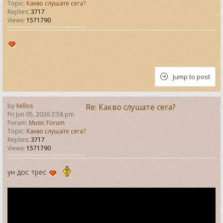
Topic:
Какво слушате сега?
Replies:
3717
Views:
1571790
Jump to post
by
Xellos
Re: Какво слушате сега?
Fri Jun 05, 2026 2:58 pm
Forum:
Music Forum
Topic:
Какво слушате сега?
Replies:
3717
Views:
1571790
ун дос трес