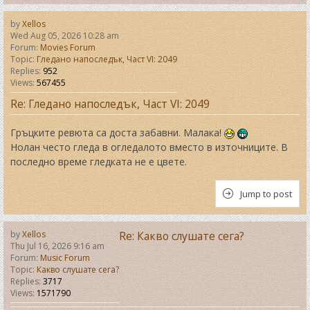
by
Xellos
Wed Aug 05, 2026 10:28 am
Forum:
Movies Forum
Topic:
Гледано напоследък, Част VI: 2049
Replies:
952
Views:
567455
Re: Гледано напоследък, Част VI: 2049
Гръцките ревюта са доста забавни. Малака!
Нолан често гледа в огледалото вместо в източниците. В
последно време гледката не е цвете.
Jump to post
by
Xellos
Re: Какво слушате сега?
Thu Jul 16, 2026 9:16 am
Forum:
Music Forum
Topic:
Какво слушате сега?
Replies:
3717
Views:
1571790