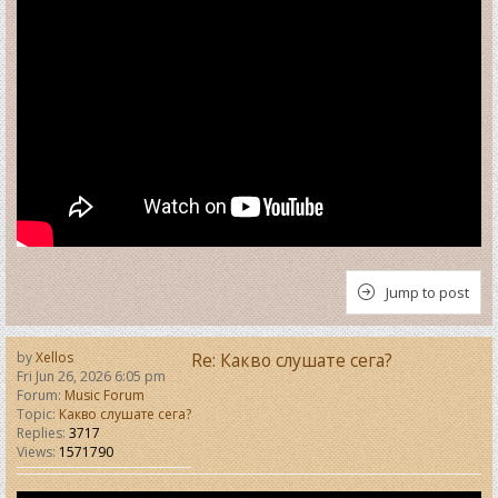
Jump to post
by
Xellos
Re: Какво слушате сега?
Fri Jun 26, 2026 6:05 pm
Forum:
Music Forum
Topic:
Какво слушате сега?
Replies:
3717
Views:
1571790