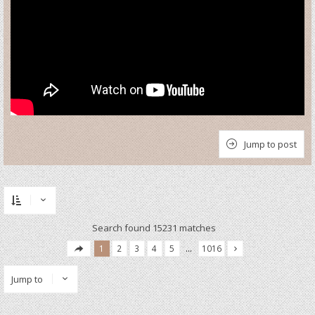
Jump to post
Search found 15231 matches
1
2
3
4
5
…
1016
Jump to