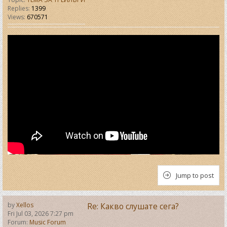
Replies:
1399
Views:
670571
Jump to post
by
Xellos
Re: Какво слушате сега?
Fri Jul 03, 2026 7:27 pm
Forum:
Music Forum