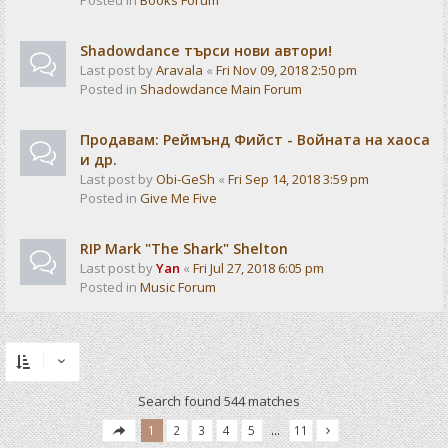
Posted in
Books Forum
Shadowdance търси нови автори!
Last post by
Aravala
«
Fri Nov 09, 2018 2:50 pm
Posted in
Shadowdance Main Forum
Продавам: Реймънд Фийст - Войната на хаоса
и др.
Last post by
Obi-GeSh
«
Fri Sep 14, 2018 3:59 pm
Posted in
Give Me Five
RIP Mark "The Shark" Shelton
Last post by
Yan
«
Fri Jul 27, 2018 6:05 pm
Posted in
Music Forum
Search found 544 matches
1
2
3
4
5
…
11