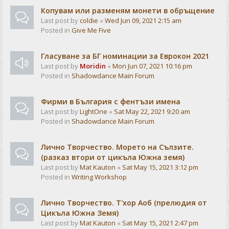
Копувам или разменям монети в обръщение
Last post by
coldie
«
Wed Jun 09, 2021 2:15 am
Posted in
Give Me Five
Гласуване за БГ номинации за Еврокон 2021
Last post by
Moridin
«
Mon Jun 07, 2021 10:16 pm
Posted in
Shadowdance Main Forum
Фирми в България с фентъзи имена
Last post by
LightOne
«
Sat May 22, 2021 9:20 am
Posted in
Shadowdance Main Forum
Лично Творчество. Морето на Сълзите.
(разказ втори от цикъла Южна земя)
Last post by
Mat Kauton
«
Sat May 15, 2021 3:12 pm
Posted in
Writing Workshop
Лично Творчество. Т'хор Аоб (прелюдия от
Цикъла Южна Земя)
Last post by
Mat Kauton
«
Sat May 15, 2021 2:47 pm