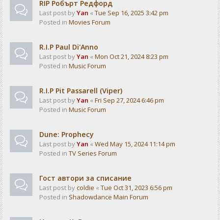
RIP Робърт Редфорд
Last post by
Yan
«
Tue Sep 16, 2025 3:42 pm
Posted in
Movies Forum
R.I.P Paul Di'Anno
Last post by
Yan
«
Mon Oct 21, 2024 8:23 pm
Posted in
Music Forum
R.I.P Pit Passarell (Viper)
Last post by
Yan
«
Fri Sep 27, 2024 6:46 pm
Posted in
Music Forum
Dune: Prophecy
Last post by
Yan
«
Wed May 15, 2024 11:14 pm
Posted in
TV Series Forum
Гост автори за списание
Last post by
coldie
«
Tue Oct 31, 2023 6:56 pm
Posted in
Shadowdance Main Forum