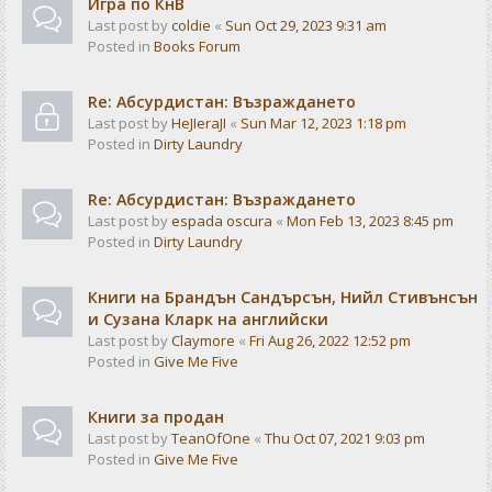
Игра по КнВ
Last post by
coldie
«
Sun Oct 29, 2023 9:31 am
Posted in
Books Forum
Re: Абсурдистан: Възраждането
Last post by
HeJIeraJI
«
Sun Mar 12, 2023 1:18 pm
Posted in
Dirty Laundry
Re: Абсурдистан: Възраждането
Last post by
espada oscura
«
Mon Feb 13, 2023 8:45 pm
Posted in
Dirty Laundry
Книги на Брандън Сандърсън, Нийл Стивънсън
и Сузана Кларк на английски
Last post by
Claymore
«
Fri Aug 26, 2022 12:52 pm
Posted in
Give Me Five
Книги за продан
Last post by
TeanOfOne
«
Thu Oct 07, 2021 9:03 pm
Posted in
Give Me Five