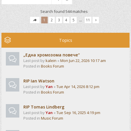
Search found 544 matches
1
2
3
4
5
…
11
Topics
„Една хромозома повече“
Last post by
kalein
«
Mon Jun 22, 2026 10:17 am
Posted in
Books Forum
RIP Ian Watson
Last post by
Yan
«
Tue Apr 14, 2026 8:12 pm
Posted in
Books Forum
RIP Tomas Lindberg
Last post by
Yan
«
Tue Sep 16, 2025 4:19 pm
Posted in
Music Forum