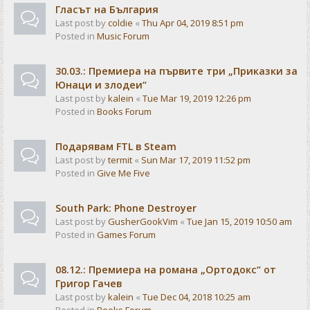
Гласът на България
Last post by
coldie
«
Thu Apr 04, 2019 8:51 pm
Posted in
Music Forum
30.03.: Премиера на първите три „Приказки за
Юнаци и злодеи“
Last post by
kalein
«
Tue Mar 19, 2019 12:26 pm
Posted in
Books Forum
Подарявам FTL в Steam
Last post by
termit
«
Sun Mar 17, 2019 11:52 pm
Posted in
Give Me Five
South Park: Phone Destroyer
Last post by
GusherGookVim
«
Tue Jan 15, 2019 10:50 am
Posted in
Games Forum
08.12.: Премиера на романа „Ортодокс“ от
Григор Гачев
Last post by
kalein
«
Tue Dec 04, 2018 10:25 am