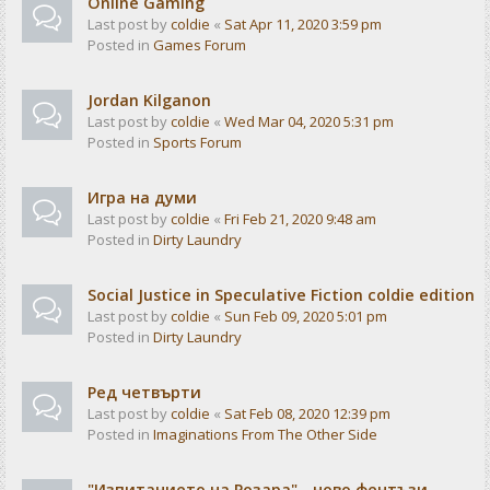
Online Gaming
Last post by
coldie
«
Sat Apr 11, 2020 3:59 pm
Posted in
Games Forum
Jordan Kilganon
Last post by
coldie
«
Wed Mar 04, 2020 5:31 pm
Posted in
Sports Forum
Игра на думи
Last post by
coldie
«
Fri Feb 21, 2020 9:48 am
Posted in
Dirty Laundry
Social Justice in Speculative Fiction coldie edition
Last post by
coldie
«
Sun Feb 09, 2020 5:01 pm
Posted in
Dirty Laundry
Ред четвърти
Last post by
coldie
«
Sat Feb 08, 2020 12:39 pm
Posted in
Imaginations From The Other Side
"Изпитанието на Розара" - ново фентъзи