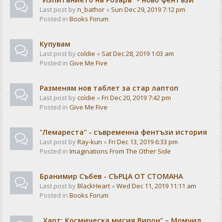
Last post by
n_bathor
«
Sun Dec 29, 2019 7:12 pm
Posted in
Books Forum
Купувам
Last post by
coldie
«
Sat Dec 28, 2019 1:03 am
Posted in
Give Me Five
Разменям нов таблет за стар лаптоп
Last post by
coldie
«
Fri Dec 20, 2019 7:42 pm
Posted in
Give Me Five
"Лемареста" - съвременна фентъзи история
Last post by
Ray-kun
«
Fri Dec 13, 2019 6:33 pm
Posted in
Imaginations From The Other Side
Бранимир Събев - СЪРЦА ОТ СТОМАНА
Last post by
BlackHeart
«
Wed Dec 11, 2019 11:11 am
Posted in
Books Forum
„Харт: Космическа мисия Вирон“ – Момчил