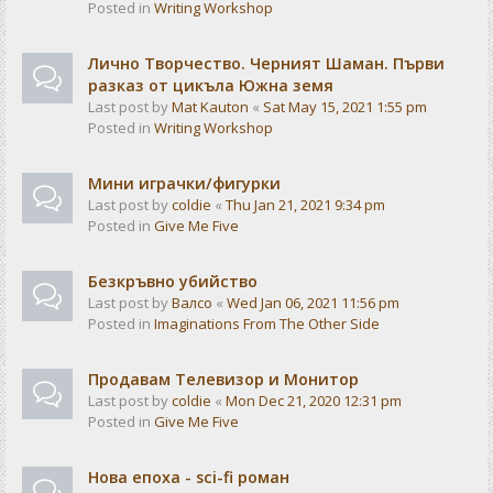
Posted in
Writing Workshop
Лично Творчество. Черният Шаман. Първи
разказ от цикъла Южна земя
Last post by
Mat Kauton
«
Sat May 15, 2021 1:55 pm
Posted in
Writing Workshop
Мини играчки/фигурки
Last post by
coldie
«
Thu Jan 21, 2021 9:34 pm
Posted in
Give Me Five
Безкръвно убийство
Last post by
Валсо
«
Wed Jan 06, 2021 11:56 pm
Posted in
Imaginations From The Other Side
Продавам Телевизор и Монитор
Last post by
coldie
«
Mon Dec 21, 2020 12:31 pm
Posted in
Give Me Five
Нова епоха - sci-fi роман