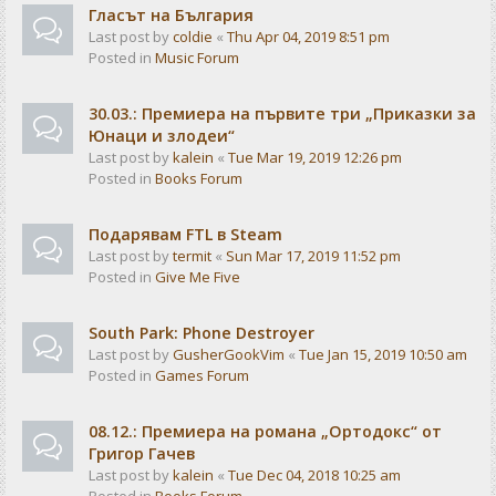
Гласът на България
Last post by
coldie
«
Thu Apr 04, 2019 8:51 pm
Posted in
Music Forum
30.03.: Премиера на първите три „Приказки за
Юнаци и злодеи“
Last post by
kalein
«
Tue Mar 19, 2019 12:26 pm
Posted in
Books Forum
Подарявам FTL в Steam
Last post by
termit
«
Sun Mar 17, 2019 11:52 pm
Posted in
Give Me Five
South Park: Phone Destroyer
Last post by
GusherGookVim
«
Tue Jan 15, 2019 10:50 am
Posted in
Games Forum
08.12.: Премиера на романа „Ортодокс“ от
Григор Гачев
Last post by
kalein
«
Tue Dec 04, 2018 10:25 am