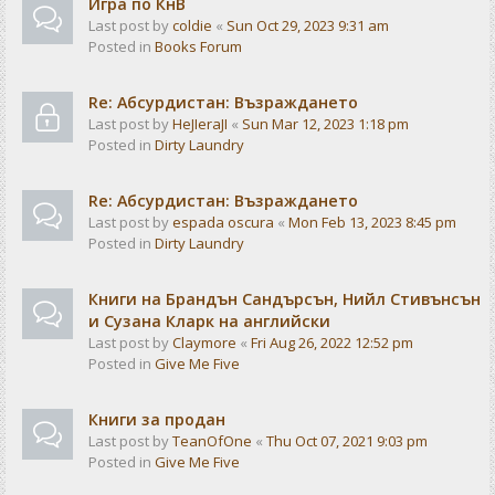
Игра по КнВ
Last post by
coldie
«
Sun Oct 29, 2023 9:31 am
Posted in
Books Forum
Re: Абсурдистан: Възраждането
Last post by
HeJIeraJI
«
Sun Mar 12, 2023 1:18 pm
Posted in
Dirty Laundry
Re: Абсурдистан: Възраждането
Last post by
espada oscura
«
Mon Feb 13, 2023 8:45 pm
Posted in
Dirty Laundry
Книги на Брандън Сандърсън, Нийл Стивънсън
и Сузана Кларк на английски
Last post by
Claymore
«
Fri Aug 26, 2022 12:52 pm
Posted in
Give Me Five
Книги за продан
Last post by
TeanOfOne
«
Thu Oct 07, 2021 9:03 pm
Posted in
Give Me Five