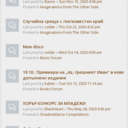
Last post by
Валсо
«
Sun Nov 15, 2020 4:06 pm
Posted in
Imaginations From The Other Side
Случайна среща с /не/известен край
Last post by
coldie
«
Thu Oct 22, 2020 4:32 pm
Posted in
Imaginations From The Other Side
New disco
Last post by
coldie
«
Wed Oct 14, 2020 9:09 am
Posted in
Music Forum
19.10.: Премиера на „Аз, грешният Иван“ в ново
допълнено издание
Last post by
kalein
«
Tue Oct 13, 2020 11:14 am
Posted in
Books Forum
ХОРЪР КОНКУРС ЗА МЛАДЕЖИ
Last post by
BlackHeart
«
Thu May 28, 2020 9:45 pm
Posted in
Shadowdance Competitions