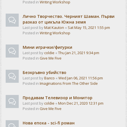
Posted in
Writing Workshop
Лично Творчество. Черният Шаман. Първи
разказ от цикъла Южна земя
Last post by
Mat Kauton
«
Sat May 15, 2021 1:55 pm
Posted in
Writing Workshop
Мини играчки/фигурки
Last post by
coldie
«
Thu Jan 21, 2021 9:34 pm
Posted in
Give Me Five
Безкръвно убийство
Last post by
Валсо
«
Wed Jan 06, 2021 11:56 pm
Posted in
Imaginations From The Other Side
Продавам Телевизор и Монитор
Last post by
coldie
«
Mon Dec 21, 2020 12:31 pm
Posted in
Give Me Five
Нова епоха - sci-fi роман