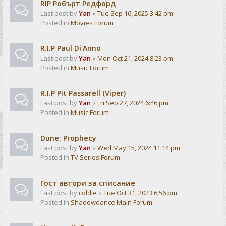
RIP Робърт Редфорд
Last post by
Yan
«
Tue Sep 16, 2025 3:42 pm
Posted in
Movies Forum
R.I.P Paul Di'Anno
Last post by
Yan
«
Mon Oct 21, 2024 8:23 pm
Posted in
Music Forum
R.I.P Pit Passarell (Viper)
Last post by
Yan
«
Fri Sep 27, 2024 6:46 pm
Posted in
Music Forum
Dune: Prophecy
Last post by
Yan
«
Wed May 15, 2024 11:14 pm
Posted in
TV Series Forum
Гост автори за списание
Last post by
coldie
«
Tue Oct 31, 2023 6:56 pm
Posted in
Shadowdance Main Forum