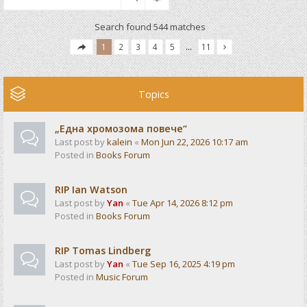
Search found 544 matches
1
2
3
4
5
…
11
Topics
„Една хромозома повече“
Last post by
kalein
«
Mon Jun 22, 2026 10:17 am
Posted in
Books Forum
RIP Ian Watson
Last post by
Yan
«
Tue Apr 14, 2026 8:12 pm
Posted in
Books Forum
RIP Tomas Lindberg
Last post by
Yan
«
Tue Sep 16, 2025 4:19 pm
Posted in
Music Forum