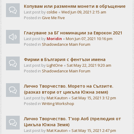
Копувам или разменям монети в обръщение
Last post by
coldie
«
Wed Jun 09, 2021 2:15 am
Posted in
Give Me Five
Гласуване за БГ номинации за Еврокон 2021
Last post by
Moridin
«
Mon Jun 07, 2021 10:16 pm
Posted in
Shadowdance Main Forum
Фирми в България с фентъзи имена
Last post by
LightOne
«
Sat May 22, 2021 9:20 am
Posted in
Shadowdance Main Forum
Лично Творчество. Морето на Сълзите.
(разказ втори от цикъла Южна земя)
Last post by
Mat Kauton
«
Sat May 15, 2021 3:12 pm
Posted in
Writing Workshop
Лично Творчество. Т'хор Аоб (прелюдия от
Цикъла Южна Земя)
Last post by
Mat Kauton
«
Sat May 15, 2021 2:47 pm