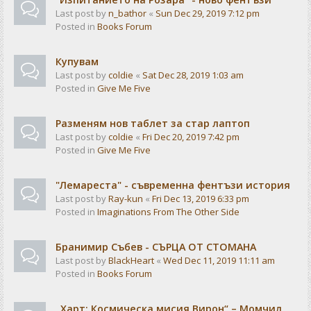
Last post by
n_bathor
«
Sun Dec 29, 2019 7:12 pm
Posted in
Books Forum
Купувам
Last post by
coldie
«
Sat Dec 28, 2019 1:03 am
Posted in
Give Me Five
Разменям нов таблет за стар лаптоп
Last post by
coldie
«
Fri Dec 20, 2019 7:42 pm
Posted in
Give Me Five
"Лемареста" - съвременна фентъзи история
Last post by
Ray-kun
«
Fri Dec 13, 2019 6:33 pm
Posted in
Imaginations From The Other Side
Бранимир Събев - СЪРЦА ОТ СТОМАНА
Last post by
BlackHeart
«
Wed Dec 11, 2019 11:11 am
Posted in
Books Forum
„Харт: Космическа мисия Вирон“ – Момчил