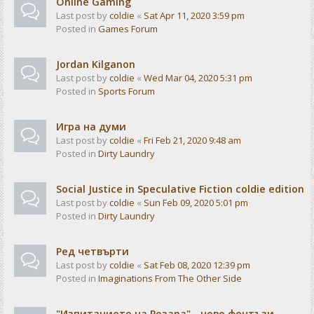
Online Gaming
Last post by
coldie
«
Sat Apr 11, 2020 3:59 pm
Posted in
Games Forum
Jordan Kilganon
Last post by
coldie
«
Wed Mar 04, 2020 5:31 pm
Posted in
Sports Forum
Игра на думи
Last post by
coldie
«
Fri Feb 21, 2020 9:48 am
Posted in
Dirty Laundry
Social Justice in Speculative Fiction coldie edition
Last post by
coldie
«
Sun Feb 09, 2020 5:01 pm
Posted in
Dirty Laundry
Ред четвърти
Last post by
coldie
«
Sat Feb 08, 2020 12:39 pm
Posted in
Imaginations From The Other Side
"Изпитанието на Розара" - ново фентъзи