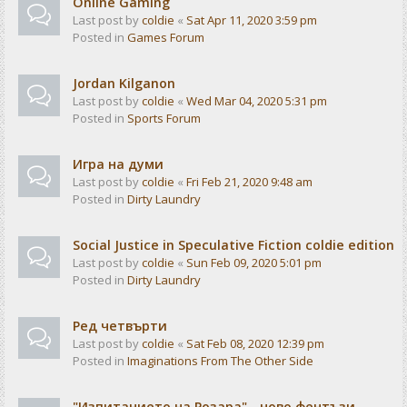
Online Gaming
Last post by
coldie
«
Sat Apr 11, 2020 3:59 pm
Posted in
Games Forum
Jordan Kilganon
Last post by
coldie
«
Wed Mar 04, 2020 5:31 pm
Posted in
Sports Forum
Игра на думи
Last post by
coldie
«
Fri Feb 21, 2020 9:48 am
Posted in
Dirty Laundry
Social Justice in Speculative Fiction coldie edition
Last post by
coldie
«
Sun Feb 09, 2020 5:01 pm
Posted in
Dirty Laundry
Ред четвърти
Last post by
coldie
«
Sat Feb 08, 2020 12:39 pm
Posted in
Imaginations From The Other Side
"Изпитанието на Розара" - ново фентъзи