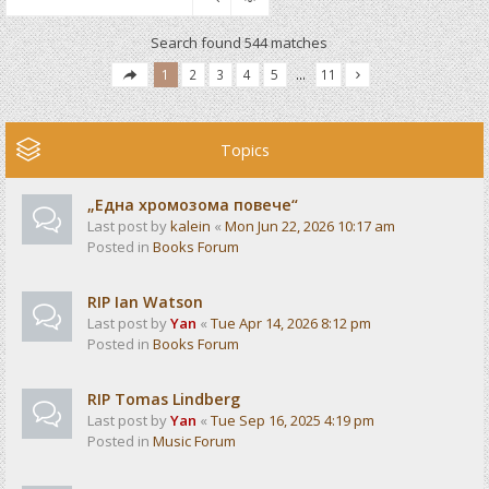
Search found 544 matches
1
2
3
4
5
…
11
Topics
„Една хромозома повече“
Last post by
kalein
«
Mon Jun 22, 2026 10:17 am
Posted in
Books Forum
RIP Ian Watson
Last post by
Yan
«
Tue Apr 14, 2026 8:12 pm
Posted in
Books Forum
RIP Tomas Lindberg
Last post by
Yan
«
Tue Sep 16, 2025 4:19 pm
Posted in
Music Forum