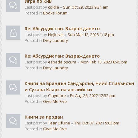
Игра по КнВ
Last post by
coldie
«
Sun Oct 29, 2023 9:31 am
Posted in
Books Forum
Re: Абсурдистан: Възраждането
Last post by
HeJIeraJI
«
Sun Mar 12, 2023 1:18 pm
Posted in
Dirty Laundry
Re: Абсурдистан: Възраждането
Last post by
espada oscura
«
Mon Feb 13, 2023 8:45 pm
Posted in
Dirty Laundry
Книги на Брандън Сандърсън, Нийл Стивънсън
и Сузана Кларк на английски
Last post by
Claymore
«
Fri Aug 26, 2022 12:52 pm
Posted in
Give Me Five
Книги за продан
Last post by
TeanOfOne
«
Thu Oct 07, 2021 9:03 pm
Posted in
Give Me Five