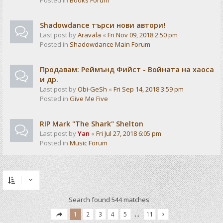
Posted in
Books Forum
Shadowdance търси нови автори!
Last post by
Aravala
«
Fri Nov 09, 2018 2:50 pm
Posted in
Shadowdance Main Forum
Продавам: Реймънд Фийст - Войната на хаоса
и др.
Last post by
Obi-GeSh
«
Fri Sep 14, 2018 3:59 pm
Posted in
Give Me Five
RIP Mark "The Shark" Shelton
Last post by
Yan
«
Fri Jul 27, 2018 6:05 pm
Posted in
Music Forum
Search found 544 matches
1
2
3
4
5
…
11