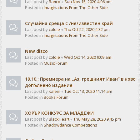
Last post by
Валсо
«
Sun Nov 15, 2020 4:06 pm
Posted in
Imaginations From The Other Side
Случайна среща с /не/известен край
Last post by
coldie
«
Thu Oct 22, 2020 4:32 pm
Posted in
Imaginations From The Other Side
New disco
Last post by
coldie
«
Wed Oct 14, 2020 9:09 am
Posted in
Music Forum
19.10.: Премиера на „Аз, грешният Иван“ в ново
допълнено издание
Last post by
kalein
«
Tue Oct 13, 2020 11:14 am
Posted in
Books Forum
ХОРЪР КОНКУРС ЗА МЛАДЕЖИ
Last post by
BlackHeart
«
Thu May 28, 2020 9:45 pm
Posted in
Shadowdance Competitions