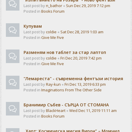
Last post by
n_bathor
«
Sun Dec 29, 2019 7:12 pm
Posted in
Books Forum
Купувам
Last post by
coldie
«
Sat Dec 28, 2019 1:03 am
Posted in
Give Me Five
Разменям нов таблет за стар лаптоп
Last post by
coldie
«
Fri Dec 20, 2019 7:42 pm
Posted in
Give Me Five
"Лемареста" - съвременна фентъзи история
Last post by
Ray-kun
«
Fri Dec 13, 2019 6:33 pm
Posted in
Imaginations From The Other Side
Бранимир Събев - СЪРЦА ОТ СТОМАНА
Last post by
BlackHeart
«
Wed Dec 11, 2019 11:11 am
Posted in
Books Forum
„Харт: Космическа мисия Вирон“ – Момчил