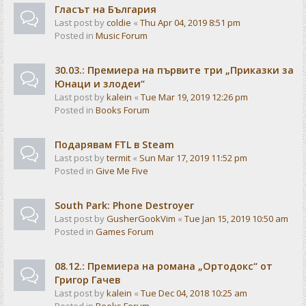
Гласът на България
Last post by
coldie
«
Thu Apr 04, 2019 8:51 pm
Posted in
Music Forum
30.03.: Премиера на първите три „Приказки за
Юнаци и злодеи“
Last post by
kalein
«
Tue Mar 19, 2019 12:26 pm
Posted in
Books Forum
Подарявам FTL в Steam
Last post by
termit
«
Sun Mar 17, 2019 11:52 pm
Posted in
Give Me Five
South Park: Phone Destroyer
Last post by
GusherGookVim
«
Tue Jan 15, 2019 10:50 am
Posted in
Games Forum
08.12.: Премиера на романа „Ортодокс“ от
Григор Гачев
Last post by
kalein
«
Tue Dec 04, 2018 10:25 am