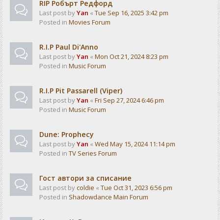
RIP Робърт Редфорд
Last post by
Yan
«
Tue Sep 16, 2025 3:42 pm
Posted in
Movies Forum
R.I.P Paul Di'Anno
Last post by
Yan
«
Mon Oct 21, 2024 8:23 pm
Posted in
Music Forum
R.I.P Pit Passarell (Viper)
Last post by
Yan
«
Fri Sep 27, 2024 6:46 pm
Posted in
Music Forum
Dune: Prophecy
Last post by
Yan
«
Wed May 15, 2024 11:14 pm
Posted in
TV Series Forum
Гост автори за списание
Last post by
coldie
«
Tue Oct 31, 2023 6:56 pm
Posted in
Shadowdance Main Forum