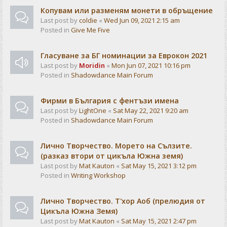
Копувам или разменям монети в обръщение
Last post by
coldie
«
Wed Jun 09, 2021 2:15 am
Posted in
Give Me Five
Гласуване за БГ номинации за Еврокон 2021
Last post by
Moridin
«
Mon Jun 07, 2021 10:16 pm
Posted in
Shadowdance Main Forum
Фирми в България с фентъзи имена
Last post by
LightOne
«
Sat May 22, 2021 9:20 am
Posted in
Shadowdance Main Forum
Лично Творчество. Морето на Сълзите.
(разказ втори от цикъла Южна земя)
Last post by
Mat Kauton
«
Sat May 15, 2021 3:12 pm
Posted in
Writing Workshop
Лично Творчество. Т'хор Аоб (прелюдия от
Цикъла Южна Земя)
Last post by
Mat Kauton
«
Sat May 15, 2021 2:47 pm