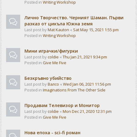
Posted in
Writing Workshop
Лично Творчество. Черният Шаман. Първи
разказ от цикъла Южна земя
Last post by
Mat Kauton
«
Sat May 15, 2021 1:55 pm
Posted in
Writing Workshop
Мини играчки/фигурки
Last post by
coldie
«
Thu Jan 21, 2021 9:34 pm
Posted in
Give Me Five
Безкръвно убийство
Last post by
Валсо
«
Wed Jan 06, 2021 11:56 pm
Posted in
Imaginations From The Other Side
Продавам Телевизор и Монитор
Last post by
coldie
«
Mon Dec 21, 2020 12:31 pm
Posted in
Give Me Five
Нова епоха - sci-fi роман