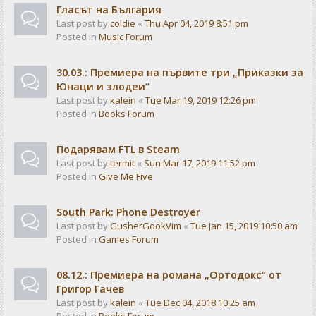
Гласът на България
Last post by
coldie
«
Thu Apr 04, 2019 8:51 pm
Posted in
Music Forum
30.03.: Премиера на първите три „Приказки за
Юнаци и злодеи“
Last post by
kalein
«
Tue Mar 19, 2019 12:26 pm
Posted in
Books Forum
Подарявам FTL в Steam
Last post by
termit
«
Sun Mar 17, 2019 11:52 pm
Posted in
Give Me Five
South Park: Phone Destroyer
Last post by
GusherGookVim
«
Tue Jan 15, 2019 10:50 am
Posted in
Games Forum
08.12.: Премиера на романа „Ортодокс“ от
Григор Гачев
Last post by
kalein
«
Tue Dec 04, 2018 10:25 am