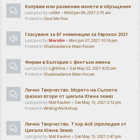
Копувам или разменям монети в обръщение
Last post by
coldie
«
Wed Jun 09, 2021 2:15 am
Posted in
Give Me Five
Гласуване за БГ номинации за Еврокон 2021
Last post by
Moridin
«
Mon Jun 07, 2021 10:16 pm
Posted in
Shadowdance Main Forum
Фирми в България с фентъзи имена
Last post by
LightOne
«
Sat May 22, 2021 9:20 am
Posted in
Shadowdance Main Forum
Лично Творчество. Морето на Сълзите.
(разказ втори от цикъла Южна земя)
Last post by
Mat Kauton
«
Sat May 15, 2021 3:12 pm
Posted in
Writing Workshop
Лично Творчество. Т'хор Аоб (прелюдия от
Цикъла Южна Земя)
Last post by
Mat Kauton
«
Sat May 15, 2021 2:47 pm