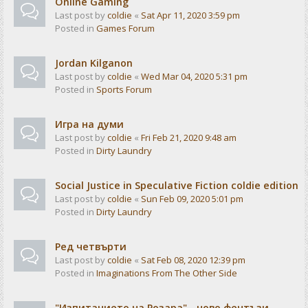
Online Gaming
Last post by
coldie
«
Sat Apr 11, 2020 3:59 pm
Posted in
Games Forum
Jordan Kilganon
Last post by
coldie
«
Wed Mar 04, 2020 5:31 pm
Posted in
Sports Forum
Игра на думи
Last post by
coldie
«
Fri Feb 21, 2020 9:48 am
Posted in
Dirty Laundry
Social Justice in Speculative Fiction coldie edition
Last post by
coldie
«
Sun Feb 09, 2020 5:01 pm
Posted in
Dirty Laundry
Ред четвърти
Last post by
coldie
«
Sat Feb 08, 2020 12:39 pm
Posted in
Imaginations From The Other Side
"Изпитанието на Розара" - ново фентъзи