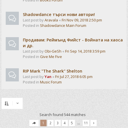
Posted in
Books Forum
Shadowdance търси нови автори!
Last post by
Aravala
«
Fri Nov 09, 2018 2:50 pm
Posted in
Shadowdance Main Forum
Продавам: Реймънд Фийст - Войната на хаоса
и др.
Last post by
Obi-GeSh
«
Fri Sep 14, 2018 3:59 pm
Posted in
Give Me Five
RIP Mark "The Shark" Shelton
Last post by
Yan
«
Fri Jul 27, 2018 6:05 pm
Posted in
Music Forum
Search found 544 matches
1
2
3
4
5
…
11