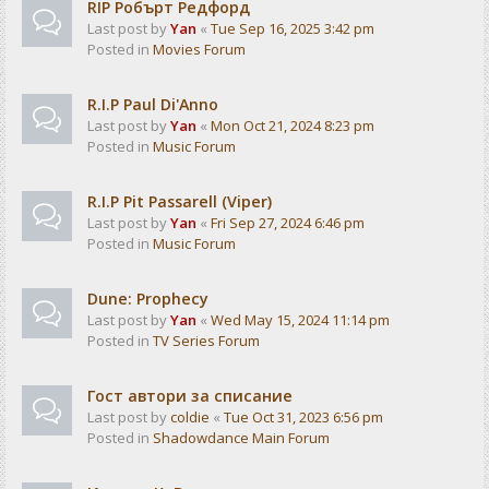
RIP Робърт Редфорд
Last post by
Yan
«
Tue Sep 16, 2025 3:42 pm
Posted in
Movies Forum
R.I.P Paul Di'Anno
Last post by
Yan
«
Mon Oct 21, 2024 8:23 pm
Posted in
Music Forum
R.I.P Pit Passarell (Viper)
Last post by
Yan
«
Fri Sep 27, 2024 6:46 pm
Posted in
Music Forum
Dune: Prophecy
Last post by
Yan
«
Wed May 15, 2024 11:14 pm
Posted in
TV Series Forum
Гост автори за списание
Last post by
coldie
«
Tue Oct 31, 2023 6:56 pm
Posted in
Shadowdance Main Forum