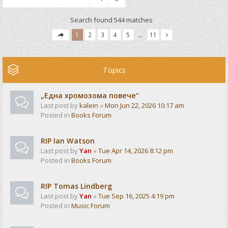
Search found 544 matches
1
2
3
4
5
…
11
Topics
„Една хромозома повече“
Last post by
kalein
«
Mon Jun 22, 2026 10:17 am
Posted in
Books Forum
RIP Ian Watson
Last post by
Yan
«
Tue Apr 14, 2026 8:12 pm
Posted in
Books Forum
RIP Tomas Lindberg
Last post by
Yan
«
Tue Sep 16, 2025 4:19 pm
Posted in
Music Forum