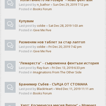
Last post by
n_bathor
«
Sun Dec 29, 2019 7:12 pm
Posted in
Books Forum
Купувам
Last post by
coldie
«
Sat Dec 28, 2019 1:03 am
Posted in
Give Me Five
Разменям нов таблет за стар лаптоп
Last post by
coldie
«
Fri Dec 20, 2019 7:42 pm
Posted in
Give Me Five
"Лемареста" - съвременна фентъзи история
Last post by
Ray-kun
«
Fri Dec 13, 2019 6:33 pm
Posted in
Imaginations From The Other Side
Бранимир Събев - СЪРЦА ОТ СТОМАНА
Last post by
BlackHeart
«
Wed Dec 11, 2019 11:11 am
Posted in
Books Forum
„Харт: Космическа мисия Вирон“ – Момчил