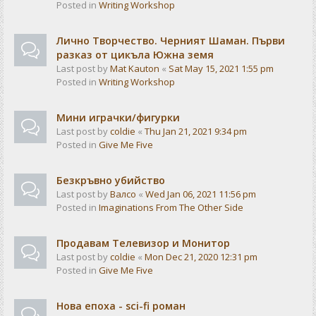
Posted in
Writing Workshop
Лично Творчество. Черният Шаман. Първи
разказ от цикъла Южна земя
Last post by
Mat Kauton
«
Sat May 15, 2021 1:55 pm
Posted in
Writing Workshop
Мини играчки/фигурки
Last post by
coldie
«
Thu Jan 21, 2021 9:34 pm
Posted in
Give Me Five
Безкръвно убийство
Last post by
Валсо
«
Wed Jan 06, 2021 11:56 pm
Posted in
Imaginations From The Other Side
Продавам Телевизор и Монитор
Last post by
coldie
«
Mon Dec 21, 2020 12:31 pm
Posted in
Give Me Five
Нова епоха - sci-fi роман