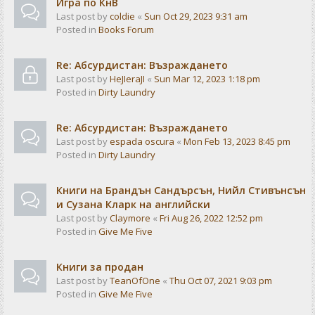
Игра по КнВ
Last post by
coldie
«
Sun Oct 29, 2023 9:31 am
Posted in
Books Forum
Re: Абсурдистан: Възраждането
Last post by
HeJIeraJI
«
Sun Mar 12, 2023 1:18 pm
Posted in
Dirty Laundry
Re: Абсурдистан: Възраждането
Last post by
espada oscura
«
Mon Feb 13, 2023 8:45 pm
Posted in
Dirty Laundry
Книги на Брандън Сандърсън, Нийл Стивънсън
и Сузана Кларк на английски
Last post by
Claymore
«
Fri Aug 26, 2022 12:52 pm
Posted in
Give Me Five
Книги за продан
Last post by
TeanOfOne
«
Thu Oct 07, 2021 9:03 pm
Posted in
Give Me Five