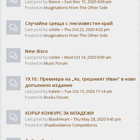
Last post by
Валсо
«
Sun Nov 15, 2020 4:06 pm
Posted in
Imaginations From The Other Side
Случайна среща с /не/известен край
Last post by
coldie
«
Thu Oct 22, 2020 4:32 pm
Posted in
Imaginations From The Other Side
New disco
Last post by
coldie
«
Wed Oct 14, 2020 9:09 am
Posted in
Music Forum
19.10.: Премиера на „Аз, грешният Иван“ в ново
допълнено издание
Last post by
kalein
«
Tue Oct 13, 2020 11:14 am
Posted in
Books Forum
ХОРЪР КОНКУРС ЗА МЛАДЕЖИ
Last post by
BlackHeart
«
Thu May 28, 2020 9:45 pm
Posted in
Shadowdance Competitions