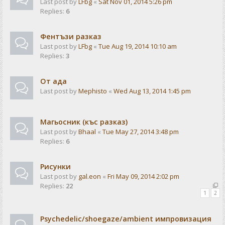
Last post by
LFbg
«
Sat Nov 01, 2014 5:26 pm
Replies:
6
Фентъзи разказ
Last post by
LFbg
«
Tue Aug 19, 2014 10:10 am
Replies:
3
От ада
Last post by
Mephisto
«
Wed Aug 13, 2014 1:45 pm
Магьосник (къс разказ)
Last post by
Bhaal
«
Tue May 27, 2014 3:48 pm
Replies:
6
Рисунки
Last post by
gal.eon
«
Fri May 09, 2014 2:02 pm
Replies:
22
1
2
Psychedelic/shoegaze/ambient импровизация