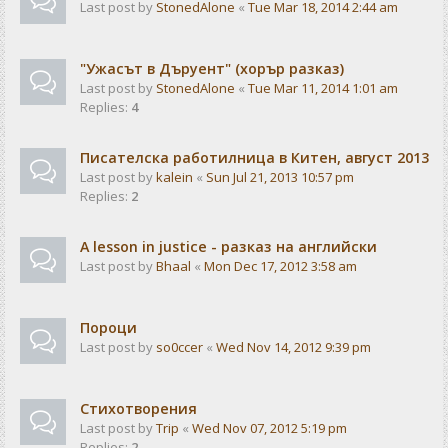
Last post by
StonedAlone
«
Tue Mar 18, 2014 2:44 am
"Ужасът в Дъруент" (хорър разказ)
Last post by
StonedAlone
«
Tue Mar 11, 2014 1:01 am
Replies:
4
Писателска работилница в Китен, август 2013
Last post by
kalein
«
Sun Jul 21, 2013 10:57 pm
Replies:
2
A lesson in justice - разказ на английски
Last post by
Bhaal
«
Mon Dec 17, 2012 3:58 am
Пороци
Last post by
so0ccer
«
Wed Nov 14, 2012 9:39 pm
Стихотворения
Last post by
Trip
«
Wed Nov 07, 2012 5:19 pm
Replies:
2