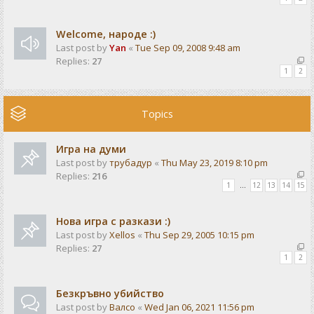
Welcome, народе :)
Last post by
Yan
«
Tue Sep 09, 2008 9:48 am
Replies:
27
1
2
Topics
Игра на думи
Last post by
трубадур
«
Thu May 23, 2019 8:10 pm
Replies:
216
1
…
12
13
14
15
Нова игра с разкази :)
Last post by
Xellos
«
Thu Sep 29, 2005 10:15 pm
Replies:
27
1
2
Безкръвно убийство
Last post by
Валсо
«
Wed Jan 06, 2021 11:56 pm