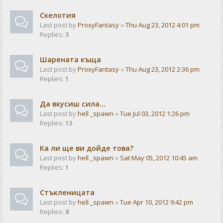
Скелотия
Last post by
ProxyFantasy
«
Thu Aug 23, 2012 4:01 pm
Replies:
3
Шарената къща
Last post by
ProxyFantasy
«
Thu Aug 23, 2012 2:36 pm
Replies:
1
Да вкусиш сила...
Last post by
hell _spawn
«
Tue Jul 03, 2012 1:26 pm
Replies:
13
Ка ли ще ви дойде това?
Last post by
hell _spawn
«
Sat May 05, 2012 10:45 am
Replies:
1
Стъкленицата
Last post by
hell _spawn
«
Tue Apr 10, 2012 9:42 pm
Replies:
8