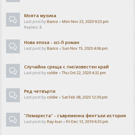
Моята музика
Last post by
Валсо
«
Mon Nov 23, 2020 9:23 pm
Replies:
5
Нова епоха - sci-fi роман
Last post by
Валсо
«
Sun Nov 15, 2020 4:06 pm
Случайна среща с /не/известен край
Last post by
coldie
«
Thu Oct 22, 2020 4:32 pm
Ред четвърти
Last post by
coldie
«
Sat Feb 08, 2020 12:39 pm
"Лемареста" - съвременна фентъзи история
Last post by
Ray-kun
«
Fri Dec 13, 2019 6:33 pm