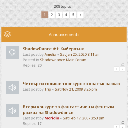
208 topics
1
2
3
4
5
Announcements
ShadowDance #1: Киберпънк
Last post by
Amelia
«
Sat Jan 25, 2020 8:11 am
Posted in
Shadowdance Main Forum
Replies:
20
1
2
Четвърти годишен конкурс за кратък разказ
Last post by
Trip
«
Sat Nov 21, 2009 3:26 pm
Втори конкурс за фантастичен и фентъзи
разказ на Shadowdance
Last post by
Moridin
«
Sat Feb 17, 2007 3:53 pm
Replies:
17
1
2