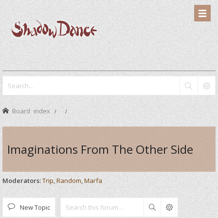
Board index
Imaginations From The Other Side
Moderators:
Trip
,
Random
,
Marfa
New Topic
Search