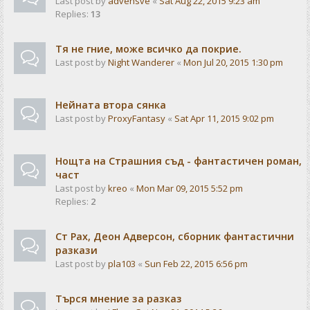
Last post by
advensve
«
Sat Aug 22, 2015 9:23 am
Replies:
13
Тя не гние, може всичко да покрие.
Last post by
Night Wanderer
«
Mon Jul 20, 2015 1:30 pm
Нейната втора сянка
Last post by
ProxyFantasy
«
Sat Apr 11, 2015 9:02 pm
Нощта на Страшния съд - фантастичен роман,
част
Last post by
kreo
«
Mon Mar 09, 2015 5:52 pm
Replies:
2
Ст Рах, Деон Адверсон, сборник фантастични
разкази
Last post by
pla103
«
Sun Feb 22, 2015 6:56 pm
Търся мнение за разказ