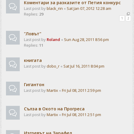
Коментари за разказите от Петия конкурс
Last post by
black_rin
«
Sat Jan 07, 2012 12:28 am
Replies:
29
1
2
"Ловът"
Last post by
Roland
«
Sun Aug 28, 2011 8:56 pm
Replies:
11
книгата
Last post by
dobo_r
«
Sat Jul 16, 2011 8:04 pm
Гигантон
Last post by
Martix
«
Fri Jul 08, 2011 2:59 pm
Сълза в Окото на Прогреса
Last post by
Martix
«
Fri Jul 08, 2011 2:51 pm
Изгревът на Зарафел