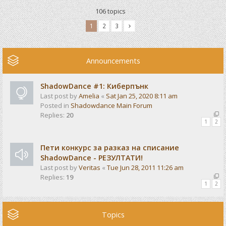
106 topics
1
2
3
Announcements
ShadowDance #1: Киберпънк
Last post by
Amelia
«
Sat Jan 25, 2020 8:11 am
Posted in
Shadowdance Main Forum
Replies:
20
1
2
Пети конкурс за разказ на списание
ShadowDance - РЕЗУЛТАТИ!
Last post by
Veritas
«
Tue Jun 28, 2011 11:26 am
Replies:
19
1
2
Topics