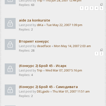
Last post by
Trip
«
Thu Jun 28, 2007 12:44 pm
Replies:
63
1
2
3
4
5
aide za konkursite
Last post by
diKa
«
Tue May 22, 2007 1:09 pm
Replies:
2
Вторият конкурс
Last post by
deadface
«
Mon May 14, 2007 2:03 am
Replies:
28
1
2
(Конкурс 2) Брой 45 - Исарк
Last post by
Trip
«
Wed Mar 07, 2007 5:16 pm
Replies:
4
(Конкурс 2) Брой 45 - Самодивата
Last post by
DELgado
«
Thu Mar 01, 2007 11:51 am
Replies:
2