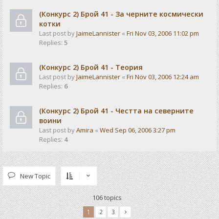
(Конкурс 2) Брой 41 - За черните космически
котки
Last post by
JaimeLannister
«
Fri Nov 03, 2006 11:02 pm
Replies:
5
(Конкурс 2) Брой 41 - Теория
Last post by
JaimeLannister
«
Fri Nov 03, 2006 12:24 am
Replies:
6
(Конкурс 2) Брой 41 - Честта на северните
воини
Last post by
Amira
«
Wed Sep 06, 2006 3:27 pm
Replies:
4
New Topic
106 topics
1
2
3