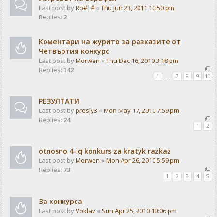
Last post by
Ro#|#
«
Thu Jun 23, 2011 10:50 pm
Replies:
2
Коментари на журито за разказите от
Четвъртия конкурс
Last post by
Morwen
«
Thu Dec 16, 2010 3:18 pm
Replies:
142
1
…
7
8
9
10
РЕЗУЛТАТИ
Last post by
presly3
«
Mon May 17, 2010 7:59 pm
Replies:
24
1
2
otnosno 4-iq konkurs za kratyk razkaz
Last post by
Morwen
«
Mon Apr 26, 2010 5:59 pm
Replies:
73
1
2
3
4
5
За конкурса
Last post by
Voklav
«
Sun Apr 25, 2010 10:06 pm