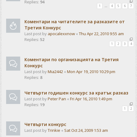
Replies:
94
1
…
4
5
6
7
Коментари на читателите за разказите от
Третия Конкурс
Last post by
apocalexxnow
«
Thu Apr 22, 2010 9:55 am
Replies:
52
1
2
3
4
Коментари по организацията на Третия
Конкурс
Last post by
Mia2442
«
Mon Apr 19, 2010 10:29 pm
Replies:
8
Четвърти годишен конкурс за кратък разказ
Last post by
Peter Pan
«
Fri Apr 16, 2010 1:49 pm
Replies:
19
1
2
Чeтвърти конкурс
Last post by
Trinkie
«
Sat Oct 24, 2009 1:53 am