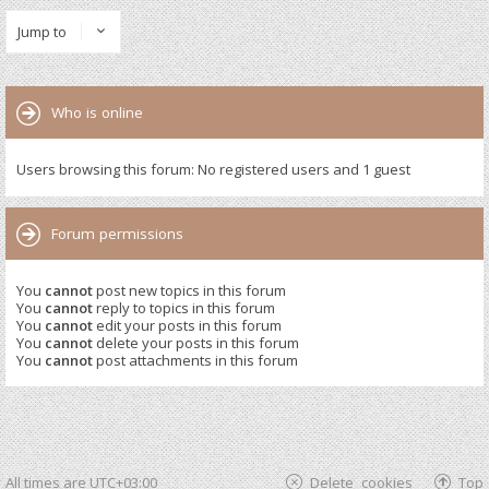
Jump to
Who is online
Users browsing this forum: No registered users and 1 guest
Forum permissions
You
cannot
post new topics in this forum
You
cannot
reply to topics in this forum
You
cannot
edit your posts in this forum
You
cannot
delete your posts in this forum
You
cannot
post attachments in this forum
All times are
UTC+03:00
Delete cookies
Top