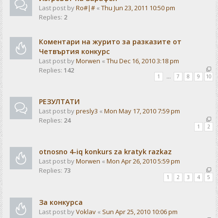
Last post by
Ro#|#
«
Thu Jun 23, 2011 10:50 pm
Replies:
2
Коментари на журито за разказите от
Четвъртия конкурс
Last post by
Morwen
«
Thu Dec 16, 2010 3:18 pm
Replies:
142
1
…
7
8
9
10
РЕЗУЛТАТИ
Last post by
presly3
«
Mon May 17, 2010 7:59 pm
Replies:
24
1
2
otnosno 4-iq konkurs za kratyk razkaz
Last post by
Morwen
«
Mon Apr 26, 2010 5:59 pm
Replies:
73
1
2
3
4
5
За конкурса
Last post by
Voklav
«
Sun Apr 25, 2010 10:06 pm