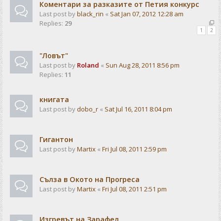
Коментари за разказите от Петия конкурс
Last post by
black_rin
«
Sat Jan 07, 2012 12:28 am
Replies:
29
1
2
"Ловът"
Last post by
Roland
«
Sun Aug 28, 2011 8:56 pm
Replies:
11
книгата
Last post by
dobo_r
«
Sat Jul 16, 2011 8:04 pm
Гигантон
Last post by
Martix
«
Fri Jul 08, 2011 2:59 pm
Сълза в Окото на Прогреса
Last post by
Martix
«
Fri Jul 08, 2011 2:51 pm
Изгревът на Зарафел