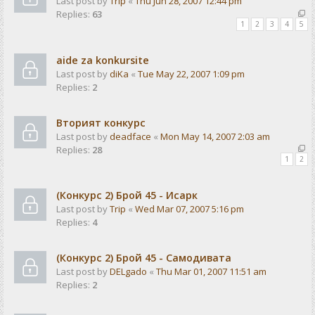
Last post by
Trip
«
Thu Jun 28, 2007 12:44 pm
Replies:
63
1
2
3
4
5
aide za konkursite
Last post by
diKa
«
Tue May 22, 2007 1:09 pm
Replies:
2
Вторият конкурс
Last post by
deadface
«
Mon May 14, 2007 2:03 am
Replies:
28
1
2
(Конкурс 2) Брой 45 - Исарк
Last post by
Trip
«
Wed Mar 07, 2007 5:16 pm
Replies:
4
(Конкурс 2) Брой 45 - Самодивата
Last post by
DELgado
«
Thu Mar 01, 2007 11:51 am
Replies:
2