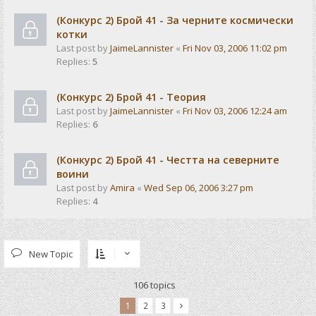
(Конкурс 2) Брой 41 - За черните космически
котки
Last post by
JaimeLannister
«
Fri Nov 03, 2006 11:02 pm
Replies:
5
(Конкурс 2) Брой 41 - Теория
Last post by
JaimeLannister
«
Fri Nov 03, 2006 12:24 am
Replies:
6
(Конкурс 2) Брой 41 - Честта на северните
воини
Last post by
Amira
«
Wed Sep 06, 2006 3:27 pm
Replies:
4
New Topic
106 topics
1
2
3