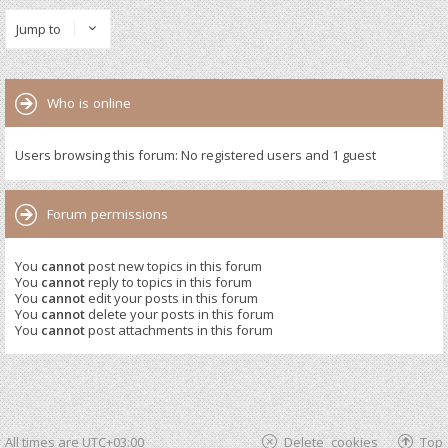
Jump to
Who is online
Users browsing this forum: No registered users and 1 guest
Forum permissions
You
cannot
post new topics in this forum
You
cannot
reply to topics in this forum
You
cannot
edit your posts in this forum
You
cannot
delete your posts in this forum
You
cannot
post attachments in this forum
All times are
UTC+03:00
Delete cookies
Top