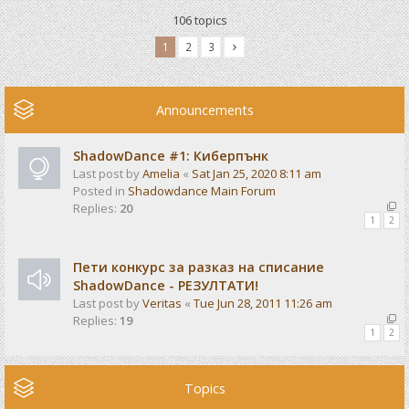
106 topics
1
2
3
Announcements
ShadowDance #1: Киберпънк
Last post by
Amelia
«
Sat Jan 25, 2020 8:11 am
Posted in
Shadowdance Main Forum
Replies:
20
1
2
Пети конкурс за разказ на списание
ShadowDance - РЕЗУЛТАТИ!
Last post by
Veritas
«
Tue Jun 28, 2011 11:26 am
Replies:
19
1
2
Topics