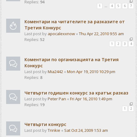
Replies:
94
1
…
4
5
6
7
Коментари на читателите за разказите от
Третия Конкурс
Last post by
apocalexxnow
«
Thu Apr 22, 2010 9:55 am
Replies:
52
1
2
3
4
Коментари по организацията на Третия
Конкурс
Last post by
Mia2442
«
Mon Apr 19, 2010 10:29 pm
Replies:
8
Четвърти годишен конкурс за кратък разказ
Last post by
Peter Pan
«
Fri Apr 16, 2010 1:49 pm
Replies:
19
1
2
Чeтвърти конкурс
Last post by
Trinkie
«
Sat Oct 24, 2009 1:53 am