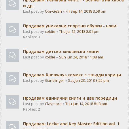
и др.
Last post by
Obi-GeSh
«
Fri Sep 14, 2018 3:59 pm
Продавам уникални спортни обувки - нови
Last post by
coldie
«
Thu Jul 12, 2018 8:01 pm
Replies:
3
Продавам детско-юношески книги
Last post by
coldie
«
Sun Jun 24, 2018 11:08 am
Продавам Runaways комикс с твърди корици
Last post by
Gunslinger
«
Sat Jun 23, 2018 3:55 pm
Продавам единични книги и две поредици
Last post by
Claymore
«
Thu Jun 14, 2018 8:13 pm
Replies:
2
Продавам: Locke and Key Master Edition vol. 1