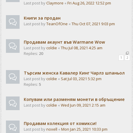
Last post by
Claymore
«
Fri Aug 26, 2022 12:52 pm
Книги за продан
Last post by
TeanOfOne
«
Thu Oct 07, 2021 9:03 pm
Продавам акаунт във Warmane Wow
Last post by
coldie
«
Thu Jul 08, 2021 4:25 am
Replies:
20
1
2
Търсим женска Кавалер Кинг Чарлз шпаньол
Last post by
coldie
«
Sat Jul 03, 2021 5:32 pm
Replies:
5
Копувам или разменям монети в обръщение
Last post by
coldie
«
Wed Jun 09, 2021 2:15 am
Продавам колекция от комикси!
Last post by
noxell
«
Mon Jan 25, 2021 10:33 pm