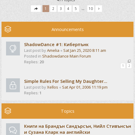
1
2
3
4
5
…
10
Announcements
ShadowDance #1: Киберпънк
Last post by
Amelia
«
Sat Jan 25, 2020 8:11 am
Posted in
Shadowdance Main Forum
Replies:
20
1
2
Simple Rules For Selling My Daughter...
Last post by
Xellos
«
Sat Apr 01, 2006 11:19 pm
Replies:
1
Topics
Книги на Брандън Сандърсън, Нийл Стивънсън
и Сузана Кларк на английски