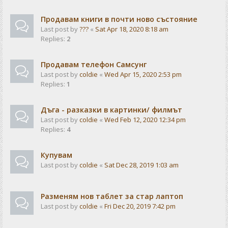
Продавам книги в почти ново състояние
Last post by
???
«
Sat Apr 18, 2020 8:18 am
Replies:
2
Продавам телефон Самсунг
Last post by
coldie
«
Wed Apr 15, 2020 2:53 pm
Replies:
1
Дъга - разказки в картинки/ филмът
Last post by
coldie
«
Wed Feb 12, 2020 12:34 pm
Replies:
4
Купувам
Last post by
coldie
«
Sat Dec 28, 2019 1:03 am
Разменям нов таблет за стар лаптоп
Last post by
coldie
«
Fri Dec 20, 2019 7:42 pm