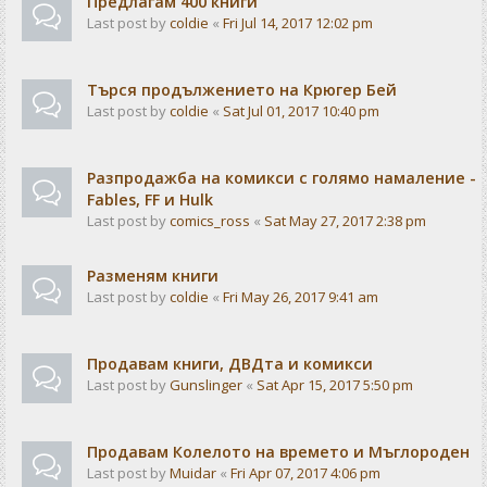
Предлагам 400 книги
Last post by
coldie
«
Fri Jul 14, 2017 12:02 pm
Търся продължението на Крюгер Бей
Last post by
coldie
«
Sat Jul 01, 2017 10:40 pm
Разпродажба на комикси с голямо намаление -
Fables, FF и Hulk
Last post by
comics_ross
«
Sat May 27, 2017 2:38 pm
Разменям книги
Last post by
coldie
«
Fri May 26, 2017 9:41 am
Продавам книги, ДВДта и комикси
Last post by
Gunslinger
«
Sat Apr 15, 2017 5:50 pm
Продавам Колелото на времето и Мъглороден
Last post by
Muidar
«
Fri Apr 07, 2017 4:06 pm