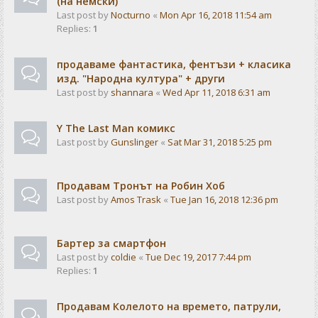
(на немски)
Last post by
Nocturno
«
Mon Apr 16, 2018 11:54 am
Replies:
1
продаваме фантастика, фентъзи + класика
изд. "Народна култура" + други
Last post by
shannara
«
Wed Apr 11, 2018 6:31 am
Y The Last Man комикс
Last post by
Gunslinger
«
Sat Mar 31, 2018 5:25 pm
Продавам Тронът на Робин Хоб
Last post by
Amos Trask
«
Tue Jan 16, 2018 12:36 pm
Бартер за смартфон
Last post by
coldie
«
Tue Dec 19, 2017 7:44 pm
Replies:
1
Продавам Колелото на времето, патрули,