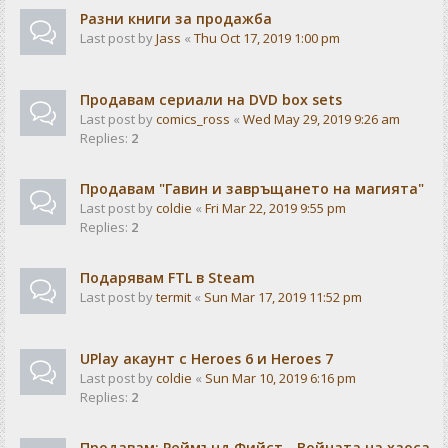
Разни книги за продажба
Last post by
Jass
«
Thu Oct 17, 2019 1:00 pm
Продавам сериали на DVD box sets
Last post by
comics_ross
«
Wed May 29, 2019 9:26 am
Replies:
2
Продавам "Гавин и завръщането на магията"
Last post by
coldie
«
Fri Mar 22, 2019 9:55 pm
Replies:
2
Подарявам FTL в Steam
Last post by
termit
«
Sun Mar 17, 2019 11:52 pm
UPlay акаунт с Heroes 6 и Heroes 7
Last post by
coldie
«
Sun Mar 10, 2019 6:16 pm
Replies:
2
Продавам: Реймънд Фийст - Войната на хаоса