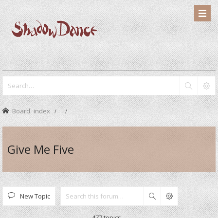
Board index
Give Me Five
New Topic
Search
477 topics