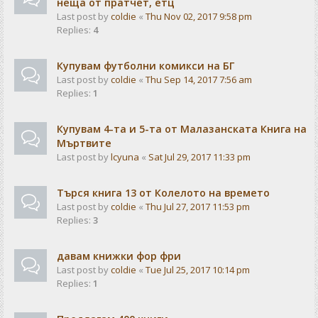
неща от пратчет, етц
Last post by
coldie
«
Thu Nov 02, 2017 9:58 pm
Replies:
4
Купувам футболни комикси на БГ
Last post by
coldie
«
Thu Sep 14, 2017 7:56 am
Replies:
1
Купувам 4-та и 5-та от Малазанската Книга на
Мъртвите
Last post by
lcyuna
«
Sat Jul 29, 2017 11:33 pm
Търся книга 13 от Колелото на времето
Last post by
coldie
«
Thu Jul 27, 2017 11:53 pm
Replies:
3
давам книжки фор фри
Last post by
coldie
«
Tue Jul 25, 2017 10:14 pm
Replies:
1