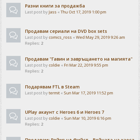
Разни книги за продажба
Last post by
Jass
«
Thu Oct 17, 2019 1:00 pm
Продавам сериали на DVD box sets
Last post by
comics_ross
«
Wed May 29, 2019 9:26 am
Replies:
2
Продавам "Гавин и завръщането на магията"
Last post by
coldie
«
Fri Mar 22, 2019 9:55 pm
Replies:
2
Подарявам FTL в Steam
Last post by
termit
«
Sun Mar 17, 2019 11:52 pm
UPlay акаунт с Heroes 6 и Heroes 7
Last post by
coldie
«
Sun Mar 10, 2019 6:16 pm
Replies:
2
Продавам: Реймънд Фийст - Войната на хаоса