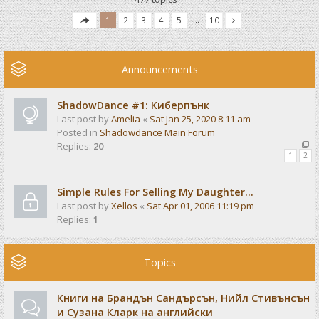
1
2
3
4
5
…
10
Announcements
ShadowDance #1: Киберпънк
Last post by
Amelia
«
Sat Jan 25, 2020 8:11 am
Posted in
Shadowdance Main Forum
Replies:
20
1
2
Simple Rules For Selling My Daughter...
Last post by
Xellos
«
Sat Apr 01, 2006 11:19 pm
Replies:
1
Topics
Книги на Брандън Сандърсън, Нийл Стивънсън
и Сузана Кларк на английски