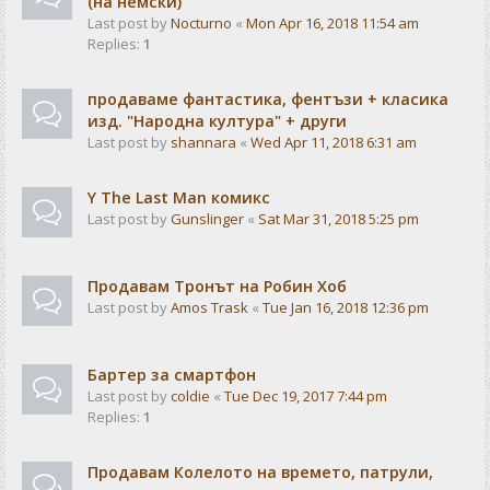
(на немски)
Last post by
Nocturno
«
Mon Apr 16, 2018 11:54 am
Replies:
1
продаваме фантастика, фентъзи + класика
изд. "Народна култура" + други
Last post by
shannara
«
Wed Apr 11, 2018 6:31 am
Y The Last Man комикс
Last post by
Gunslinger
«
Sat Mar 31, 2018 5:25 pm
Продавам Тронът на Робин Хоб
Last post by
Amos Trask
«
Tue Jan 16, 2018 12:36 pm
Бартер за смартфон
Last post by
coldie
«
Tue Dec 19, 2017 7:44 pm
Replies:
1
Продавам Колелото на времето, патрули,