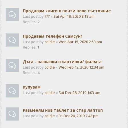
Продавам книги в почти ново състояние
Last post by
???
«
Sat Apr 18, 2020 8:18 am
Replies:
2
Продавам телефон Самсунг
Last post by
coldie
«
Wed Apr 15, 2020 2:53 pm
Replies:
1
Дъга - разказки в картинки/ филмът
Last post by
coldie
«
Wed Feb 12, 2020 12:34 pm
Replies:
4
Купувам
Last post by
coldie
«
Sat Dec 28, 2019 1:03 am
Разменям нов таблет за стар лаптоп
Last post by
coldie
«
Fri Dec 20, 2019 7:42 pm