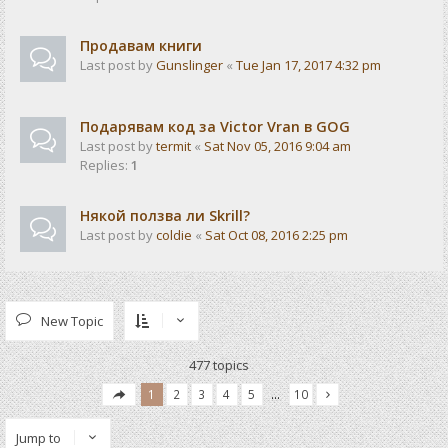
Продавам книги
Last post by
Gunslinger
«
Tue Jan 17, 2017 4:32 pm
Подарявам код за Victor Vran в GOG
Last post by
termit
«
Sat Nov 05, 2016 9:04 am
Replies:
1
Някой ползва ли Skrill?
Last post by
coldie
«
Sat Oct 08, 2016 2:25 pm
New Topic
477 topics
1
2
3
4
5
…
10
Jump to