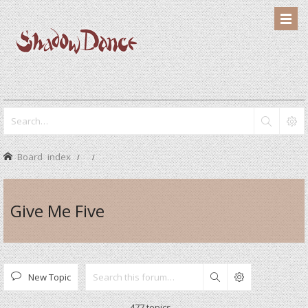
Board index
Give Me Five
New Topic
Search
477 topics