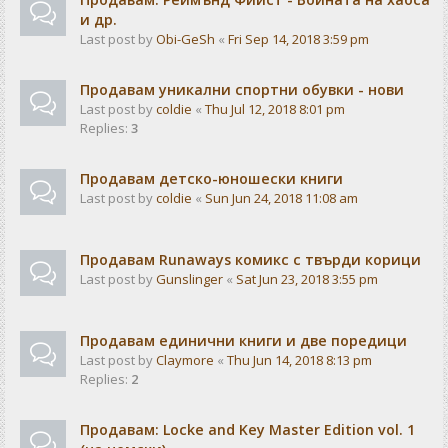
и др.
Last post by
Obi-GeSh
«
Fri Sep 14, 2018 3:59 pm
Продавам уникални спортни обувки - нови
Last post by
coldie
«
Thu Jul 12, 2018 8:01 pm
Replies:
3
Продавам детско-юношески книги
Last post by
coldie
«
Sun Jun 24, 2018 11:08 am
Продавам Runaways комикс с твърди корици
Last post by
Gunslinger
«
Sat Jun 23, 2018 3:55 pm
Продавам единични книги и две поредици
Last post by
Claymore
«
Thu Jun 14, 2018 8:13 pm
Replies:
2
Продавам: Locke and Key Master Edition vol. 1