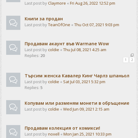
Last post by
Claymore
«
Fri Aug 26, 2022 12:52 pm
Книги за продан
Last post by
TeanOfOne
«
Thu Oct 07, 2021 9:03 pm
Продавам акаунт във Warmane Wow
Last post by
coldie
«
Thu Jul 08, 2021 4:25 am
Replies:
20
1
2
Търсим женска Кавалер Кинг Чарлз шпаньол
Last post by
coldie
«
Sat Jul 03, 2021 5:32 pm
Replies:
5
Копувам или разменям монети в обръщение
Last post by
coldie
«
Wed Jun 09, 2021 2:15 am
Продавам колекция от комикси!
Last post by
noxell
«
Mon Jan 25, 2021 10:33 pm