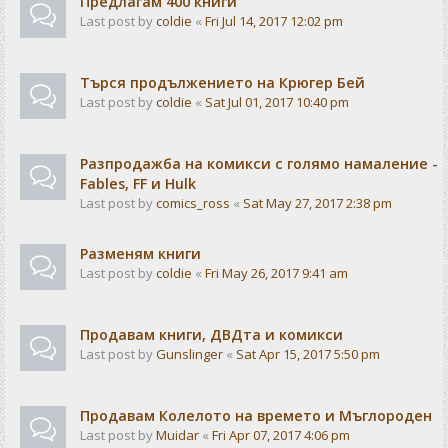
Предлагам 400 книги
Last post by
coldie
«
Fri Jul 14, 2017 12:02 pm
Търся продължението на Крюгер Бей
Last post by
coldie
«
Sat Jul 01, 2017 10:40 pm
Разпродажба на комикси с голямо намаление -
Fables, FF и Hulk
Last post by
comics_ross
«
Sat May 27, 2017 2:38 pm
Разменям книги
Last post by
coldie
«
Fri May 26, 2017 9:41 am
Продавам книги, ДВДта и комикси
Last post by
Gunslinger
«
Sat Apr 15, 2017 5:50 pm
Продавам Колелото на времето и Мъглороден
Last post by
Muidar
«
Fri Apr 07, 2017 4:06 pm