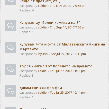
неща от пратчет, етц
Last post by
coldie
«
Thu Nov 02, 2017 9:58 pm
Replies:
4
Купувам футболни комикси на БГ
Last post by
coldie
«
Thu Sep 14, 2017 7:56 am
Replies:
1
Купувам 4-та и 5-та от Малазанската Книга на
Мъртвите
Last post by
lcyuna
«
Sat Jul 29, 2017 11:33 pm
Търся книга 13 от Колелото на времето
Last post by
coldie
«
Thu Jul 27, 2017 11:53 pm
Replies:
3
давам книжки фор фри
Last post by
coldie
«
Tue Jul 25, 2017 10:14 pm
Replies:
1