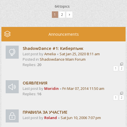
64 topics
1
2
Announcements
ShadowDance #1: Киберпънк
Last post by
Amelia
«
Sat Jan 25, 2020 8:11 am
Posted in
Shadowdance Main Forum
Replies:
20
1
2
ОБЯВЛЕНИЯ
Last post by
Moridin
«
Fri Mar 07, 2014 11:50 am
Replies:
16
1
2
ПРАВИЛА ЗА УЧАСТИЕ
Last post by
Roland
«
Sat Jun 10, 2006 7:07 pm