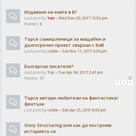
Издаване на книга в БГ
Last post by
Yan
«
Wed Dec 20, 2017 12:52 pm
Replies:
6
Търся съмишленици за мащабен и
дългосрочен проект свързан с КнВ
Last post by
coldie
«
Sat Nov 11, 2017 6:20 pm
Български писатели?
Last post by
Trip
«
Tue Apr 04, 2017 2:41 pm
Replies:
37
1
2
3
Търся автори-любители на фантастика/
фентъзи
Last post by
coldie
«
Sat Apr 25, 2015 8:03 pm
Story Structuring или как да построим
историята си