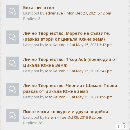
Бета-читател
Last post by
advensve
«
Mon Dec 27, 2021 5:12 pm
Replies:
2
Лично Творчество. Морето на Сълзите.
(разказ втори от цикъла Южна земя)
Last post by
Mat Kauton
«
Sat May 15, 2021 3:12 pm
Лично Творчество. Т'хор Аоб (прелюдия от
Цикъла Южна Земя)
Last post by
Mat Kauton
«
Sat May 15, 2021 2:47 pm
Лично Творчество. Черният Шаман. Първи
разказ от цикъла Южна земя
Last post by
Mat Kauton
«
Sat May 15, 2021 1:55 pm
Писателски конкурси и други подобни
Last post by
kalein
«
Tue Oct 09, 2018 9:25 pm
Replies:
28
1
2