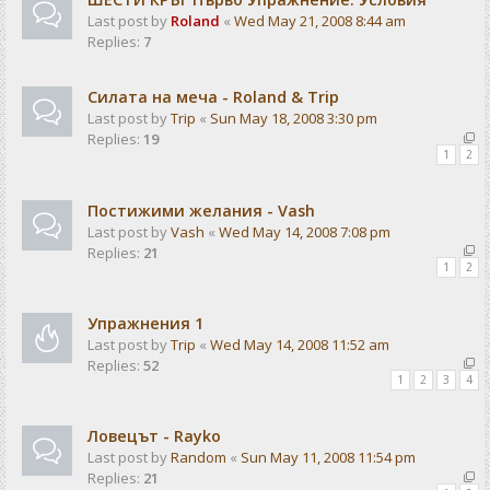
Last post by
Roland
«
Wed May 21, 2008 8:44 am
Replies:
7
Силата на меча - Roland & Trip
Last post by
Trip
«
Sun May 18, 2008 3:30 pm
Replies:
19
1
2
Постижими желания - Vash
Last post by
Vash
«
Wed May 14, 2008 7:08 pm
Replies:
21
1
2
Упражнения 1
Last post by
Trip
«
Wed May 14, 2008 11:52 am
Replies:
52
1
2
3
4
Ловецът - Rayko
Last post by
Random
«
Sun May 11, 2008 11:54 pm
Replies:
21