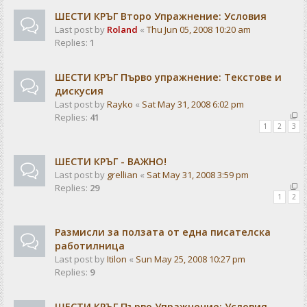
ШЕСТИ КРЪГ Второ Упражнение: Условия
Last post by
Roland
«
Thu Jun 05, 2008 10:20 am
Replies:
1
ШЕСТИ КРЪГ Първо упражнение: Текстове и
дискусия
Last post by
Rayko
«
Sat May 31, 2008 6:02 pm
Replies:
41
1
2
3
ШЕСТИ КРЪГ - ВАЖНО!
Last post by
grellian
«
Sat May 31, 2008 3:59 pm
Replies:
29
1
2
Размисли за ползата от една писателска
работилница
Last post by
Itilon
«
Sun May 25, 2008 10:27 pm
Replies:
9
ШЕСТИ КРЪГ Първо Упражнение: Условия