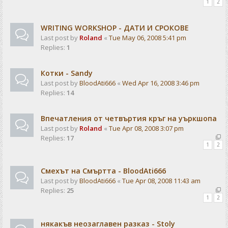
1
2
WRITING WORKSHOP - ДАТИ И СРОКОВЕ
Last post by
Roland
«
Tue May 06, 2008 5:41 pm
Replies:
1
Котки - Sandy
Last post by
BloodAti666
«
Wed Apr 16, 2008 3:46 pm
Replies:
14
Впечатления от четвъртия кръг на уъркшопа
Last post by
Roland
«
Tue Apr 08, 2008 3:07 pm
Replies:
17
1
2
Смехът на Смъртта - BloodAti666
Last post by
BloodAti666
«
Tue Apr 08, 2008 11:43 am
Replies:
25
1
2
някакъв неозаглавен разказ - Stoly