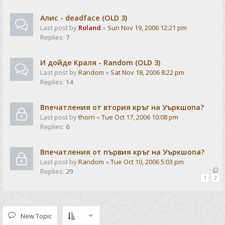
Алис - deadface (OLD 3)
Last post by
Roland
«
Sun Nov 19, 2006 12:21 pm
Replies:
7
И дойде Краля - Random (OLD 3)
Last post by
Random
«
Sat Nov 18, 2006 8:22 pm
Replies:
14
Впечатления от втория кръг на Уъркшопа?
Last post by
thorn
«
Tue Oct 17, 2006 10:08 pm
Replies:
6
Впечатления от първия кръг на Уъркшопа?
Last post by
Random
«
Tue Oct 10, 2006 5:03 pm
Replies:
29
1
2
New Topic