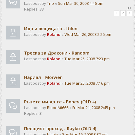
Last post by
Trip
«
Sun Mar 30, 2008 4:46 pm
Replies:
33
1
2
3
Ида и вещицата - Itilon
Last post by
Roland
«
Wed Mar 26, 2008 2:26 pm
Треска за Дракони - Random
Last post by
Roland
«
Tue Mar 25, 2008 7:23 pm
Нариал - Morwen
Last post by
Roland
«
Tue Mar 25, 2008 7:16 pm
Ръцете ми да те - Борея (OLD 4)
Last post by
BloodAti666
«
Fri Mar 21, 2008 2:45 pm
Replies:
3
Пеещият проход - Rayko (OLD 4)
Last post by
kalein
«
Sun Mar 16, 2008 3:32 pm