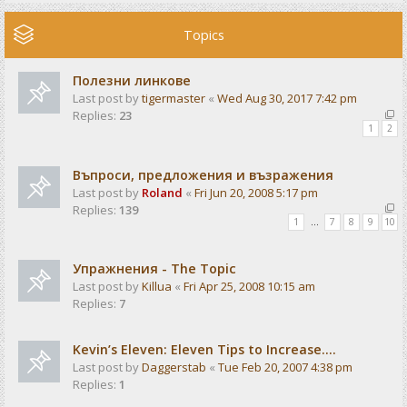
Topics
Полезни линкове
Last post by
tigermaster
«
Wed Aug 30, 2017 7:42 pm
Replies:
23
1
2
Въпроси, предложения и възражения
Last post by
Roland
«
Fri Jun 20, 2008 5:17 pm
Replies:
139
1
…
7
8
9
10
Упражнения - The Topic
Last post by
Killua
«
Fri Apr 25, 2008 10:15 am
Replies:
7
Kevin’s Eleven: Eleven Tips to Increase....
Last post by
Daggerstab
«
Tue Feb 20, 2007 4:38 pm
Replies:
1