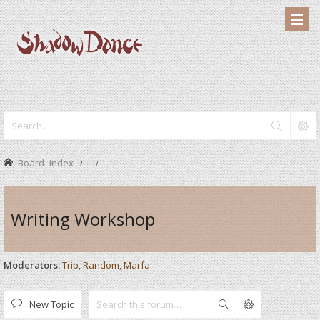
Board index
Writing Workshop
Moderators:
Trip
,
Random
,
Marfa
New Topic
Search