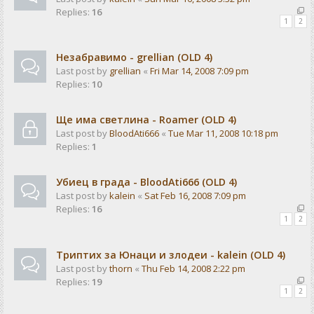
Replies:
16
1
2
Незабравимо - grellian (OLD 4)
Last post by
grellian
«
Fri Mar 14, 2008 7:09 pm
Replies:
10
Ще има светлина - Rоаmer (OLD 4)
Last post by
BloodAti666
«
Tue Mar 11, 2008 10:18 pm
Replies:
1
Убиец в града - BloodAti666 (OLD 4)
Last post by
kalein
«
Sat Feb 16, 2008 7:09 pm
Replies:
16
1
2
Триптих за Юнаци и злодеи - kalein (OLD 4)
Last post by
thorn
«
Thu Feb 14, 2008 2:22 pm
Replies:
19
1
2