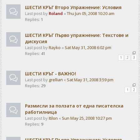
ШЕСТИ КРЪГ Второ Упражнение: Условия
Last post by
Roland
«
Thu Jun 05, 2008 10:20 am
Replies:
1
ШЕСТИ КРЪГ Първо упражнение: Текстове и
дискусия
Last post by
Rayko
«
Sat May 31, 2008 6:02 pm
Replies:
41
1
2
3
ШЕСТИ КРЪГ - ВАЖНО!
Last post by
grellian
«
Sat May 31, 2008 3:59 pm
Replies:
29
1
2
Размисли за ползата от една писателска
работилница
Last post by
Itilon
«
Sun May 25, 2008 10:27 pm
Replies:
9
ШЕСТИ КРЪГ Първо Упражнение: Условия