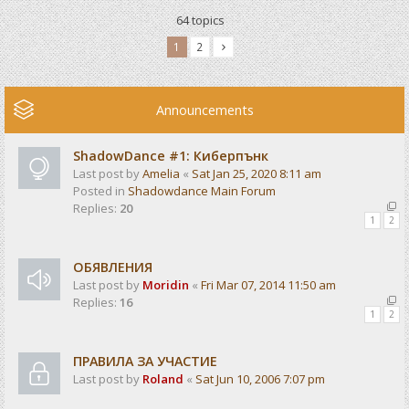
64 topics
1
2
Announcements
ShadowDance #1: Киберпънк
Last post by
Amelia
«
Sat Jan 25, 2020 8:11 am
Posted in
Shadowdance Main Forum
Replies:
20
1
2
ОБЯВЛЕНИЯ
Last post by
Moridin
«
Fri Mar 07, 2014 11:50 am
Replies:
16
1
2
ПРАВИЛА ЗА УЧАСТИЕ
Last post by
Roland
«
Sat Jun 10, 2006 7:07 pm