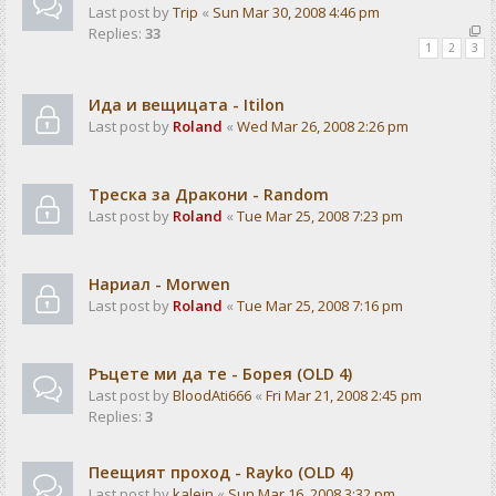
Last post by
Trip
«
Sun Mar 30, 2008 4:46 pm
Replies:
33
1
2
3
Ида и вещицата - Itilon
Last post by
Roland
«
Wed Mar 26, 2008 2:26 pm
Треска за Дракони - Random
Last post by
Roland
«
Tue Mar 25, 2008 7:23 pm
Нариал - Morwen
Last post by
Roland
«
Tue Mar 25, 2008 7:16 pm
Ръцете ми да те - Борея (OLD 4)
Last post by
BloodAti666
«
Fri Mar 21, 2008 2:45 pm
Replies:
3
Пеещият проход - Rayko (OLD 4)
Last post by
kalein
«
Sun Mar 16, 2008 3:32 pm