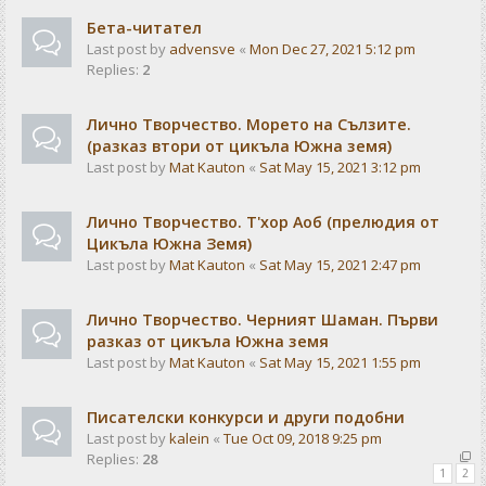
Бета-читател
Last post by
advensve
«
Mon Dec 27, 2021 5:12 pm
Replies:
2
Лично Творчество. Морето на Сълзите.
(разказ втори от цикъла Южна земя)
Last post by
Mat Kauton
«
Sat May 15, 2021 3:12 pm
Лично Творчество. Т'хор Аоб (прелюдия от
Цикъла Южна Земя)
Last post by
Mat Kauton
«
Sat May 15, 2021 2:47 pm
Лично Творчество. Черният Шаман. Първи
разказ от цикъла Южна земя
Last post by
Mat Kauton
«
Sat May 15, 2021 1:55 pm
Писателски конкурси и други подобни
Last post by
kalein
«
Tue Oct 09, 2018 9:25 pm
Replies:
28
1
2