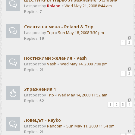
Last post by
Roland
«
Wed May 21, 2008 8:44 am
Replies:
7
Силата на меча - Roland & Trip
Last post by
Trip
«
Sun May 18, 2008 3:30 pm
Replies:
19
1
2
Постижими желания - Vash
Last post by
Vash
«
Wed May 14, 2008 7:08 pm
Replies:
21
1
2
Упражнения 1
Last post by
Trip
«
Wed May 14, 2008 11:52 am
Replies:
52
1
2
3
4
Ловецът - Rayko
Last post by
Random
«
Sun May 11, 2008 11:54 pm
Replies:
21