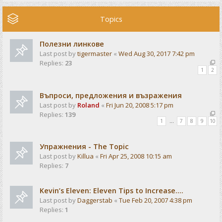
Topics
Полезни линкове
Last post by
tigermaster
«
Wed Aug 30, 2017 7:42 pm
Replies:
23
1
2
Въпроси, предложения и възражения
Last post by
Roland
«
Fri Jun 20, 2008 5:17 pm
Replies:
139
1
…
7
8
9
10
Упражнения - The Topic
Last post by
Killua
«
Fri Apr 25, 2008 10:15 am
Replies:
7
Kevin’s Eleven: Eleven Tips to Increase....
Last post by
Daggerstab
«
Tue Feb 20, 2007 4:38 pm
Replies:
1