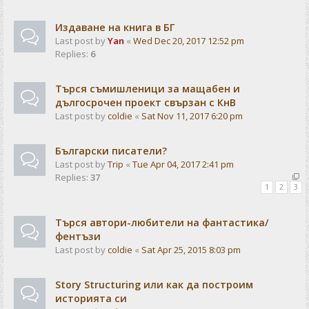
Издаване на книга в БГ
Last post by
Yan
«
Wed Dec 20, 2017 12:52 pm
Replies:
6
Търся съмишленици за мащабен и
дългосрочен проект свързан с КнВ
Last post by
coldie
«
Sat Nov 11, 2017 6:20 pm
Български писатели?
Last post by
Trip
«
Tue Apr 04, 2017 2:41 pm
Replies:
37
1
2
3
Търся автори-любители на фантастика/
фентъзи
Last post by
coldie
«
Sat Apr 25, 2015 8:03 pm
Story Structuring или как да построим
историята си