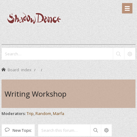
Board index
Writing Workshop
Moderators:
Trip
,
Random
,
Marfa
New Topic
Search