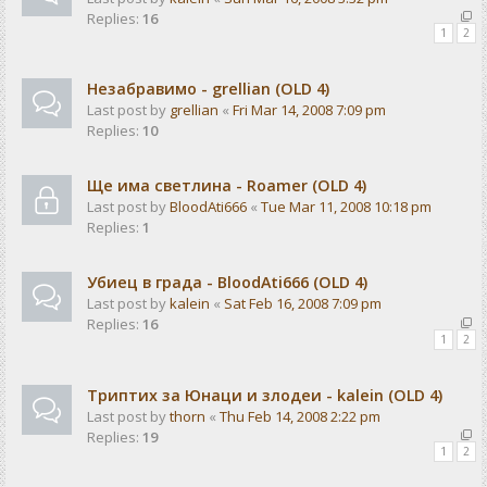
Replies:
16
1
2
Незабравимо - grellian (OLD 4)
Last post by
grellian
«
Fri Mar 14, 2008 7:09 pm
Replies:
10
Ще има светлина - Rоаmer (OLD 4)
Last post by
BloodAti666
«
Tue Mar 11, 2008 10:18 pm
Replies:
1
Убиец в града - BloodAti666 (OLD 4)
Last post by
kalein
«
Sat Feb 16, 2008 7:09 pm
Replies:
16
1
2
Триптих за Юнаци и злодеи - kalein (OLD 4)
Last post by
thorn
«
Thu Feb 14, 2008 2:22 pm
Replies:
19
1
2