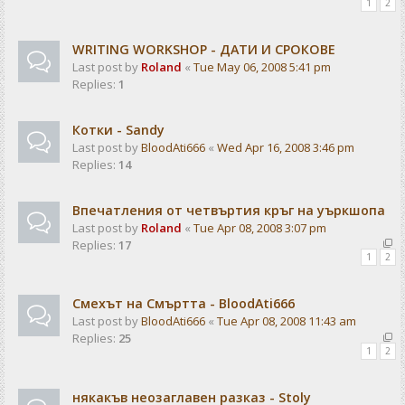
1
2
WRITING WORKSHOP - ДАТИ И СРОКОВЕ
Last post by
Roland
«
Tue May 06, 2008 5:41 pm
Replies:
1
Котки - Sandy
Last post by
BloodAti666
«
Wed Apr 16, 2008 3:46 pm
Replies:
14
Впечатления от четвъртия кръг на уъркшопа
Last post by
Roland
«
Tue Apr 08, 2008 3:07 pm
Replies:
17
1
2
Смехът на Смъртта - BloodAti666
Last post by
BloodAti666
«
Tue Apr 08, 2008 11:43 am
Replies:
25
1
2
някакъв неозаглавен разказ - Stoly