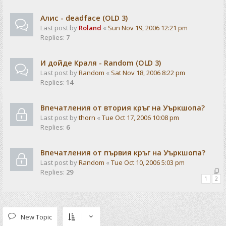
Алис - deadface (OLD 3)
Last post by
Roland
«
Sun Nov 19, 2006 12:21 pm
Replies:
7
И дойде Краля - Random (OLD 3)
Last post by
Random
«
Sat Nov 18, 2006 8:22 pm
Replies:
14
Впечатления от втория кръг на Уъркшопа?
Last post by
thorn
«
Tue Oct 17, 2006 10:08 pm
Replies:
6
Впечатления от първия кръг на Уъркшопа?
Last post by
Random
«
Tue Oct 10, 2006 5:03 pm
Replies:
29
1
2
New Topic