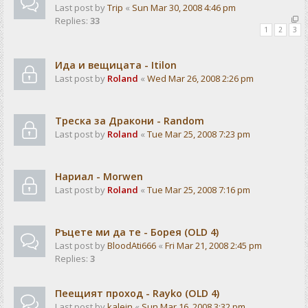
Last post by
Trip
«
Sun Mar 30, 2008 4:46 pm
Replies:
33
1
2
3
Ида и вещицата - Itilon
Last post by
Roland
«
Wed Mar 26, 2008 2:26 pm
Треска за Дракони - Random
Last post by
Roland
«
Tue Mar 25, 2008 7:23 pm
Нариал - Morwen
Last post by
Roland
«
Tue Mar 25, 2008 7:16 pm
Ръцете ми да те - Борея (OLD 4)
Last post by
BloodAti666
«
Fri Mar 21, 2008 2:45 pm
Replies:
3
Пеещият проход - Rayko (OLD 4)
Last post by
kalein
«
Sun Mar 16, 2008 3:32 pm