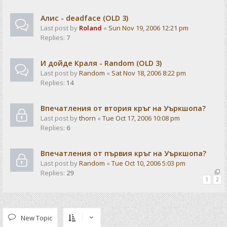
Алис - deadface (OLD 3)
Last post by
Roland
«
Sun Nov 19, 2006 12:21 pm
Replies:
7
И дойде Краля - Random (OLD 3)
Last post by
Random
«
Sat Nov 18, 2006 8:22 pm
Replies:
14
Впечатления от втория кръг на Уъркшопа?
Last post by
thorn
«
Tue Oct 17, 2006 10:08 pm
Replies:
6
Впечатления от първия кръг на Уъркшопа?
Last post by
Random
«
Tue Oct 10, 2006 5:03 pm
Replies:
29
1
2
New Topic