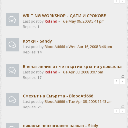
1
2
WRITING WORKSHOP - ДАТИ И СРОКОВЕ
Last post by
Roland
«
Tue May 06, 2008 5:41 pm
Replies:
1
Котки - Sandy
Last post by
BloodAti666
«
Wed Apr 16, 2008 3:46 pm
Replies:
14
Впечатления от четвъртия кръг на уъркшопа
Last post by
Roland
«
Tue Apr 08, 2008 3:07 pm
Replies:
17
1
2
Смехът на Смъртта - BloodAti666
Last post by
BloodAti666
«
Tue Apr 08, 2008 11:43 am
Replies:
25
1
2
някакъв неозаглавен разказ - Stoly