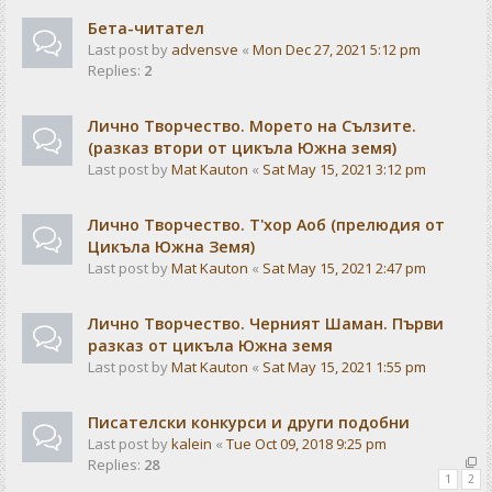
Бета-читател
Last post by
advensve
«
Mon Dec 27, 2021 5:12 pm
Replies:
2
Лично Творчество. Морето на Сълзите.
(разказ втори от цикъла Южна земя)
Last post by
Mat Kauton
«
Sat May 15, 2021 3:12 pm
Лично Творчество. Т'хор Аоб (прелюдия от
Цикъла Южна Земя)
Last post by
Mat Kauton
«
Sat May 15, 2021 2:47 pm
Лично Творчество. Черният Шаман. Първи
разказ от цикъла Южна земя
Last post by
Mat Kauton
«
Sat May 15, 2021 1:55 pm
Писателски конкурси и други подобни
Last post by
kalein
«
Tue Oct 09, 2018 9:25 pm
Replies:
28
1
2