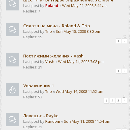
Last post by
Roland
«
Wed May 21, 2008 8:44 am
Replies:
7
Силата на меча - Roland & Trip
Last post by
Trip
«
Sun May 18, 2008 3:30 pm
Replies:
19
1
2
Постижими желания - Vash
Last post by
Vash
«
Wed May 14, 2008 7:08 pm
Replies:
21
1
2
Упражнения 1
Last post by
Trip
«
Wed May 14, 2008 11:52 am
Replies:
52
1
2
3
4
Ловецът - Rayko
Last post by
Random
«
Sun May 11, 2008 11:54 pm
Replies:
21