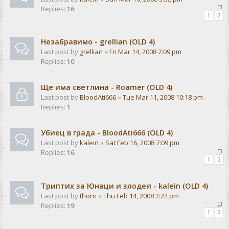
Replies:
16
1
2
Незабравимо - grellian (OLD 4)
Last post by
grellian
«
Fri Mar 14, 2008 7:09 pm
Replies:
10
Ще има светлина - Rоаmer (OLD 4)
Last post by
BloodAti666
«
Tue Mar 11, 2008 10:18 pm
Replies:
1
Убиец в града - BloodAti666 (OLD 4)
Last post by
kalein
«
Sat Feb 16, 2008 7:09 pm
Replies:
16
1
2
Триптих за Юнаци и злодеи - kalein (OLD 4)
Last post by
thorn
«
Thu Feb 14, 2008 2:22 pm
Replies:
19
1
2