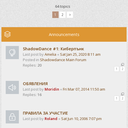
64 topics
1
2
Announcements
ShadowDance #1: Киберпънк
Last post by
Amelia
«
Sat Jan 25, 2020 8:11 am
Posted in
Shadowdance Main Forum
Replies:
20
1
2
ОБЯВЛЕНИЯ
Last post by
Moridin
«
Fri Mar 07, 2014 11:50 am
Replies:
16
1
2
ПРАВИЛА ЗА УЧАСТИЕ
Last post by
Roland
«
Sat Jun 10, 2006 7:07 pm