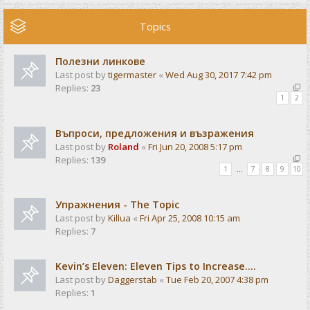
Topics
Полезни линкове
Last post by
tigermaster
«
Wed Aug 30, 2017 7:42 pm
Replies:
23
1
2
Въпроси, предложения и възражения
Last post by
Roland
«
Fri Jun 20, 2008 5:17 pm
Replies:
139
1
…
7
8
9
10
Упражнения - The Topic
Last post by
Killua
«
Fri Apr 25, 2008 10:15 am
Replies:
7
Kevin’s Eleven: Eleven Tips to Increase....
Last post by
Daggerstab
«
Tue Feb 20, 2007 4:38 pm
Replies:
1