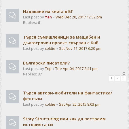
Издаване на книга в БГ
Last post by
Yan
«
Wed Dec 20, 2017 12:52 pm
Replies:
6
Търся съмишленици за мащабен и
дългосрочен проект свързан с КнВ
Last post by
coldie
«
Sat Nov 11, 2017 6:20 pm
Български писатели?
Last post by
Trip
«
Tue Apr 04, 2017 2:41 pm
Replies:
37
1
2
3
Търся автори-любители на фантастика/
фентъзи
Last post by
coldie
«
Sat Apr 25, 2015 8:03 pm
Story Structuring или как да построим
историята си