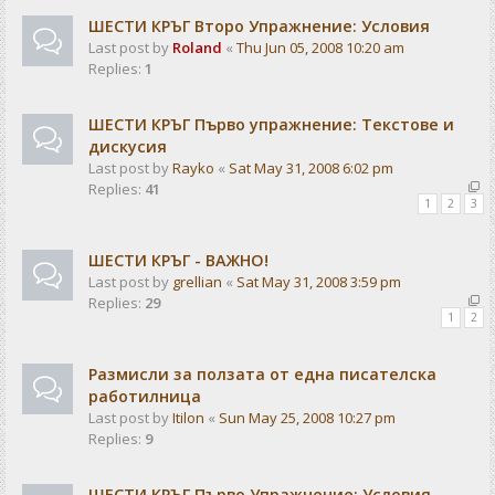
ШЕСТИ КРЪГ Второ Упражнение: Условия
Last post by
Roland
«
Thu Jun 05, 2008 10:20 am
Replies:
1
ШЕСТИ КРЪГ Първо упражнение: Текстове и
дискусия
Last post by
Rayko
«
Sat May 31, 2008 6:02 pm
Replies:
41
1
2
3
ШЕСТИ КРЪГ - ВАЖНО!
Last post by
grellian
«
Sat May 31, 2008 3:59 pm
Replies:
29
1
2
Размисли за ползата от една писателска
работилница
Last post by
Itilon
«
Sun May 25, 2008 10:27 pm
Replies:
9
ШЕСТИ КРЪГ Първо Упражнение: Условия