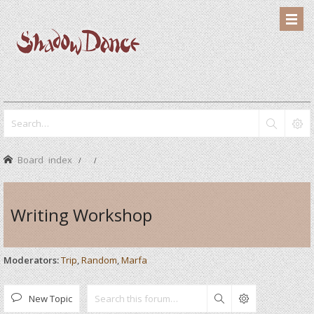
Board index
Writing Workshop
Moderators:
Trip
,
Random
,
Marfa
New Topic
Search