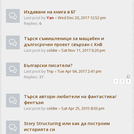
Издаване на книга в БГ
Last post by
Yan
«
Wed Dec 20, 2017 12:52 pm
Replies:
6
Търся съмишленици за мащабен и
дългосрочен проект свързан с КнВ
Last post by
coldie
«
Sat Nov 11, 2017 6:20 pm
Български писатели?
Last post by
Trip
«
Tue Apr 04, 2017 2:41 pm
Replies:
37
1
2
3
Търся автори-любители на фантастика/
фентъзи
Last post by
coldie
«
Sat Apr 25, 2015 8:03 pm
Story Structuring или как да построим
историята си