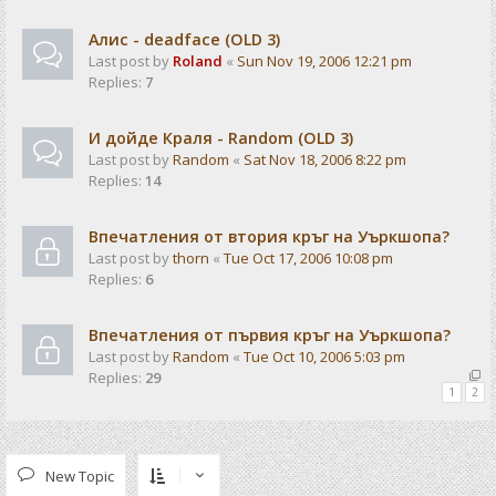
Алис - deadface (OLD 3)
Last post by
Roland
«
Sun Nov 19, 2006 12:21 pm
Replies:
7
И дойде Краля - Random (OLD 3)
Last post by
Random
«
Sat Nov 18, 2006 8:22 pm
Replies:
14
Впечатления от втория кръг на Уъркшопа?
Last post by
thorn
«
Tue Oct 17, 2006 10:08 pm
Replies:
6
Впечатления от първия кръг на Уъркшопа?
Last post by
Random
«
Tue Oct 10, 2006 5:03 pm
Replies:
29
1
2
New Topic