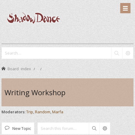
Board index
Writing Workshop
Moderators:
Trip
,
Random
,
Marfa
New Topic
Search