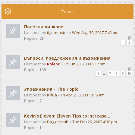
Topics
Полезни линкове
Last post by
tigermaster
«
Wed Aug 30, 2017 7:42 pm
Replies:
23
1
2
Въпроси, предложения и възражения
Last post by
Roland
«
Fri Jun 20, 2008 5:17 pm
Replies:
139
1
…
7
8
9
10
Упражнения - The Topic
Last post by
Killua
«
Fri Apr 25, 2008 10:15 am
Replies:
7
Kevin’s Eleven: Eleven Tips to Increase....
Last post by
Daggerstab
«
Tue Feb 20, 2007 4:38 pm
Replies:
1