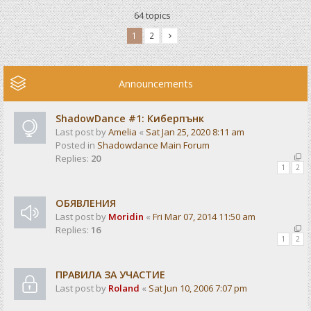
64 topics
1
2
Announcements
ShadowDance #1: Киберпънк
Last post by
Amelia
«
Sat Jan 25, 2020 8:11 am
Posted in
Shadowdance Main Forum
Replies:
20
1
2
ОБЯВЛЕНИЯ
Last post by
Moridin
«
Fri Mar 07, 2014 11:50 am
Replies:
16
1
2
ПРАВИЛА ЗА УЧАСТИЕ
Last post by
Roland
«
Sat Jun 10, 2006 7:07 pm