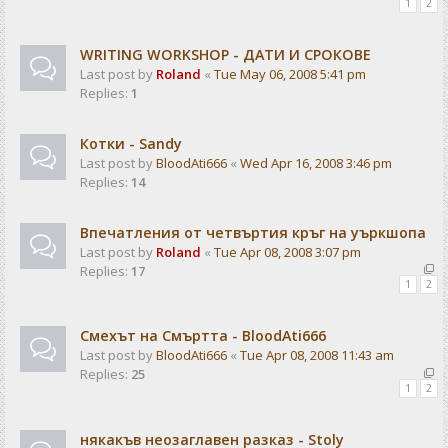
1
2
WRITING WORKSHOP - ДАТИ И СРОКОВЕ
Last post by
Roland
«
Tue May 06, 2008 5:41 pm
Replies:
1
Котки - Sandy
Last post by
BloodAti666
«
Wed Apr 16, 2008 3:46 pm
Replies:
14
Впечатления от четвъртия кръг на уъркшопа
Last post by
Roland
«
Tue Apr 08, 2008 3:07 pm
Replies:
17
1
2
Смехът на Смъртта - BloodAti666
Last post by
BloodAti666
«
Tue Apr 08, 2008 11:43 am
Replies:
25
1
2
някакъв неозаглавен разказ - Stoly