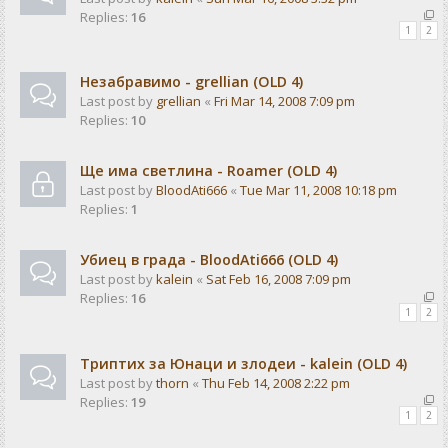
Replies:
16
1
2
Незабравимо - grellian (OLD 4)
Last post by
grellian
«
Fri Mar 14, 2008 7:09 pm
Replies:
10
Ще има светлина - Rоаmer (OLD 4)
Last post by
BloodAti666
«
Tue Mar 11, 2008 10:18 pm
Replies:
1
Убиец в града - BloodAti666 (OLD 4)
Last post by
kalein
«
Sat Feb 16, 2008 7:09 pm
Replies:
16
1
2
Триптих за Юнаци и злодеи - kalein (OLD 4)
Last post by
thorn
«
Thu Feb 14, 2008 2:22 pm
Replies:
19
1
2