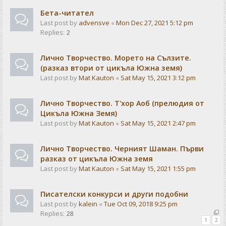
Бета-читател
Last post by
advensve
«
Mon Dec 27, 2021 5:12 pm
Replies:
2
Лично Творчество. Морето на Сълзите.
(разказ втори от цикъла Южна земя)
Last post by
Mat Kauton
«
Sat May 15, 2021 3:12 pm
Лично Творчество. Т'хор Аоб (прелюдия от
Цикъла Южна Земя)
Last post by
Mat Kauton
«
Sat May 15, 2021 2:47 pm
Лично Творчество. Черният Шаман. Първи
разказ от цикъла Южна земя
Last post by
Mat Kauton
«
Sat May 15, 2021 1:55 pm
Писателски конкурси и други подобни
Last post by
kalein
«
Tue Oct 09, 2018 9:25 pm
Replies:
28
1
2