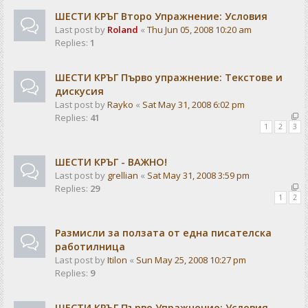
ШЕСТИ КРЪГ Второ Упражнение: Условия
Last post by
Roland
«
Thu Jun 05, 2008 10:20 am
Replies:
1
ШЕСТИ КРЪГ Първо упражнение: Текстове и
дискусия
Last post by
Rayko
«
Sat May 31, 2008 6:02 pm
Replies:
41
1
2
3
ШЕСТИ КРЪГ - ВАЖНО!
Last post by
grellian
«
Sat May 31, 2008 3:59 pm
Replies:
29
1
2
Размисли за ползата от една писателска
работилница
Last post by
Itilon
«
Sun May 25, 2008 10:27 pm
Replies:
9
ШЕСТИ КРЪГ Първо Упражнение: Условия