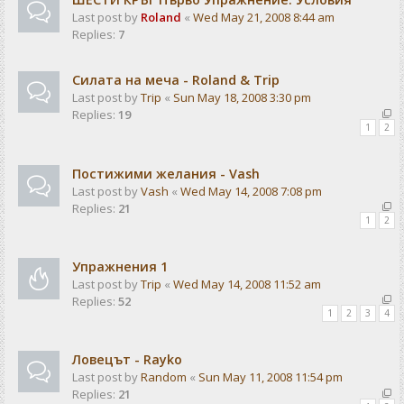
Last post by
Roland
«
Wed May 21, 2008 8:44 am
Replies:
7
Силата на меча - Roland & Trip
Last post by
Trip
«
Sun May 18, 2008 3:30 pm
Replies:
19
1
2
Постижими желания - Vash
Last post by
Vash
«
Wed May 14, 2008 7:08 pm
Replies:
21
1
2
Упражнения 1
Last post by
Trip
«
Wed May 14, 2008 11:52 am
Replies:
52
1
2
3
4
Ловецът - Rayko
Last post by
Random
«
Sun May 11, 2008 11:54 pm
Replies:
21