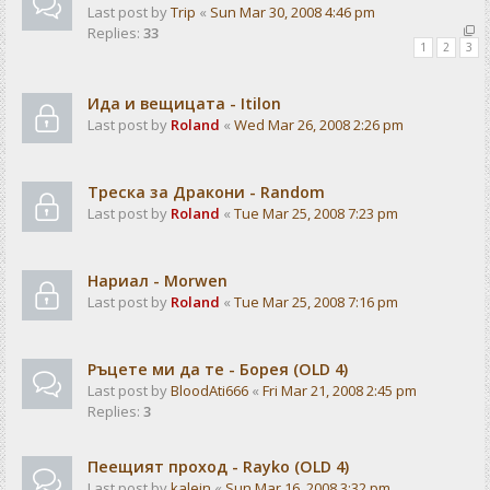
Last post by
Trip
«
Sun Mar 30, 2008 4:46 pm
Replies:
33
1
2
3
Ида и вещицата - Itilon
Last post by
Roland
«
Wed Mar 26, 2008 2:26 pm
Треска за Дракони - Random
Last post by
Roland
«
Tue Mar 25, 2008 7:23 pm
Нариал - Morwen
Last post by
Roland
«
Tue Mar 25, 2008 7:16 pm
Ръцете ми да те - Борея (OLD 4)
Last post by
BloodAti666
«
Fri Mar 21, 2008 2:45 pm
Replies:
3
Пеещият проход - Rayko (OLD 4)
Last post by
kalein
«
Sun Mar 16, 2008 3:32 pm