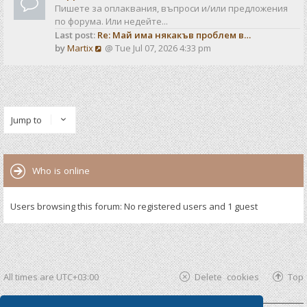
Пишете за оплаквания, въпроси и/или предложения
по форума. Или недейте...
Last post:
Re: Май има някакъв проблем в…
V
by
Martix
@ Tue Jul 07, 2026 4:33 pm
i
e
w
t
h
Jump to
e
l
a
t
Who is online
e
s
t
Users browsing this forum: No registered users and 1 guest
p
o
s
t
All times are
UTC+03:00
Delete cookies
Top