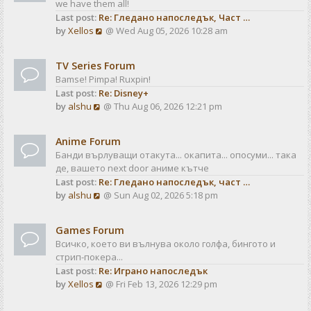
we have them all!
h
p
Last post:
Re: Гледано напоследък, Част …
e
o
V
by
Xellos
@ Wed Aug 05, 2026 10:28 am
l
s
i
a
t
e
t
TV Series Forum
w
e
Bamse! Pimpa! Ruxpin!
t
s
Last post:
Re: Disney+
h
t
V
by
alshu
@ Thu Aug 06, 2026 12:21 pm
e
p
i
l
o
e
a
s
Anime Forum
w
t
t
Банди върлуващи отакута... окапита... опосуми... така
t
e
де, вашето next door аниме кътче
h
s
Last post:
Re: Гледано напоследък, част …
e
t
V
by
alshu
@ Sun Aug 02, 2026 5:18 pm
l
p
i
a
o
e
t
s
Games Forum
w
e
t
Всичко, което ви вълнува около голфа, бингото и
t
s
стрип-покера...
h
t
Last post:
Re: Играно напоследък
e
p
V
by
Xellos
@ Fri Feb 13, 2026 12:29 pm
l
o
i
a
s
e