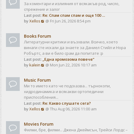
За коментари и излияния от всякакъв род, число,
спрежение и залог
Last post:
Re: Спам спам спам и още 100 …
V
by
Xellos
@ Fri Jun 26, 2026 8:54 pm
i
e
Books Forum
w
Литературни критики и възхвали. Всичко, което
t
винаги сте искали да знаете за Даниел Стийл и Нора
h
Робъртс, а ви е било срам да попитате :р
e
Last post:
„Една хромозома повече“
l
V
by
kalein
@ Mon Jun 22, 2026 10:17 am
a
i
t
e
e
Music Forum
w
s
Ми то името като че подсказва... търнокопи,
t
t
хидродинамика и всякакви ортопедични
h
p
приспособления...
e
o
Last post:
Re: Какво слушате сега?
l
s
V
by
Xellos
@ Thu Aug 06, 2026 11:00 am
a
t
i
t
e
e
Movies Forum
w
s
Филми, бре, филми... Джена Джеймсън, Трейси Лордс –
t
t