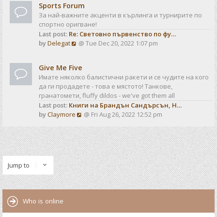
t
t
Sports Forum
w
e
За най-важните акценти в кърлинга и турнирите по
t
s
спортно оригване!
h
t
Last post:
Re: Световно първенство по фу…
e
p
V
by
Delegat
@ Tue Dec 20, 2022 1:07 pm
l
o
i
a
s
e
t
t
Give Me Five
w
e
Имате няколко балистични ракети и се чудите на кого
t
s
да ги продадете - това е мястото! Танкове,
h
t
гранатомети, fluffy dildos - we've got them all
e
p
Last post:
Книги на Брандън Сандърсън, Н…
l
o
V
by
Claymore
@ Fri Aug 26, 2022 12:52 pm
a
s
i
t
t
e
e
w
s
t
t
h
p
Jump to
e
o
l
s
a
t
t
Who is online
e
s