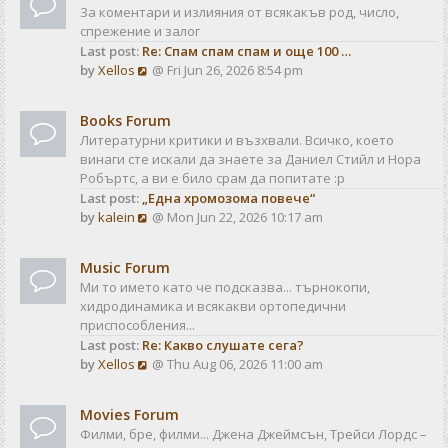
За коментари и излияния от всякакъв род, число,
спрежение и залог
Last post:
Re: Спам спам спам и още 100 …
V
by
Xellos
@ Fri Jun 26, 2026 8:54 pm
i
e
Books Forum
w
Литературни критики и възхвали. Всичко, което
t
винаги сте искали да знаете за Даниел Стийл и Нора
h
Робъртс, а ви е било срам да попитате :р
e
Last post:
„Една хромозома повече“
l
V
by
kalein
@ Mon Jun 22, 2026 10:17 am
a
i
t
e
e
Music Forum
w
s
Ми то името като че подсказва... търнокопи,
t
t
хидродинамика и всякакви ортопедични
h
p
приспособления...
e
o
Last post:
Re: Какво слушате сега?
l
s
V
by
Xellos
@ Thu Aug 06, 2026 11:00 am
a
t
i
t
e
e
Movies Forum
w
s
Филми, бре, филми... Джена Джеймсън, Трейси Лордс –
t
t