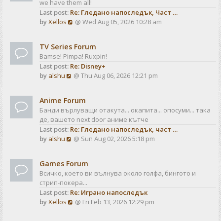
we have them all!
h
p
Last post:
Re: Гледано напоследък, Част …
e
o
V
by
Xellos
@ Wed Aug 05, 2026 10:28 am
l
s
i
a
t
e
t
TV Series Forum
w
e
Bamse! Pimpa! Ruxpin!
t
s
Last post:
Re: Disney+
h
t
V
by
alshu
@ Thu Aug 06, 2026 12:21 pm
e
p
i
l
o
e
a
s
Anime Forum
w
t
t
Банди върлуващи отакута... окапита... опосуми... така
t
e
де, вашето next door аниме кътче
h
s
Last post:
Re: Гледано напоследък, част …
e
t
V
by
alshu
@ Sun Aug 02, 2026 5:18 pm
l
p
i
a
o
e
t
s
Games Forum
w
e
t
Всичко, което ви вълнува около голфа, бингото и
t
s
стрип-покера...
h
t
Last post:
Re: Играно напоследък
e
p
V
by
Xellos
@ Fri Feb 13, 2026 12:29 pm
l
o
i
a
s
e