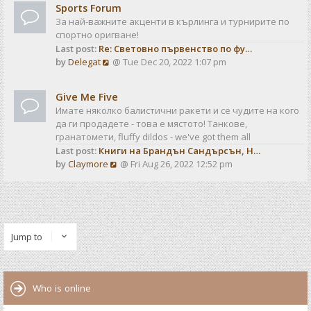
t
t
Sports Forum
w
e
За най-важните акценти в кърлинга и турнирите по
t
s
спортно оригване!
h
t
Last post:
Re: Световно първенство по фу…
e
p
V
by
Delegat
@ Tue Dec 20, 2022 1:07 pm
l
o
i
a
s
e
t
t
Give Me Five
w
e
Имате няколко балистични ракети и се чудите на кого
t
s
да ги продадете - това е мястото! Танкове,
h
t
гранатомети, fluffy dildos - we've got them all
e
p
Last post:
Книги на Брандън Сандърсън, Н…
l
o
V
by
Claymore
@ Fri Aug 26, 2022 12:52 pm
a
s
i
t
t
e
e
w
s
t
t
h
p
Jump to
e
o
l
s
a
t
t
Who is online
e
s