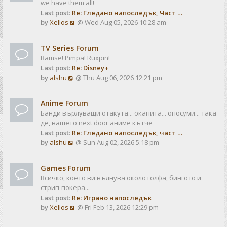
we have them all!
h
p
Last post:
Re: Гледано напоследък, Част …
e
o
V
by
Xellos
@ Wed Aug 05, 2026 10:28 am
l
s
i
a
t
e
t
TV Series Forum
w
e
Bamse! Pimpa! Ruxpin!
t
s
Last post:
Re: Disney+
h
t
V
by
alshu
@ Thu Aug 06, 2026 12:21 pm
e
p
i
l
o
e
a
s
Anime Forum
w
t
t
Банди върлуващи отакута... окапита... опосуми... така
t
e
де, вашето next door аниме кътче
h
s
Last post:
Re: Гледано напоследък, част …
e
t
V
by
alshu
@ Sun Aug 02, 2026 5:18 pm
l
p
i
a
o
e
t
s
Games Forum
w
e
t
Всичко, което ви вълнува около голфа, бингото и
t
s
стрип-покера...
h
t
Last post:
Re: Играно напоследък
e
p
V
by
Xellos
@ Fri Feb 13, 2026 12:29 pm
l
o
i
a
s
e