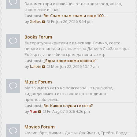
За коментари и излияния от всякакъв род, число,
спрежение и залог
Last post:
Re: Спам спам спам и още 100 …
V
by
Xellos
@ Fri Jun 26, 2026 8:54 pm
i
e
Books Forum
w
Литературни критики и възхвали. Всичко, което
t
винаги сте искали да знаете за Даниел Стийл и Нора
h
Робъртс, а ви е било срам да попитате :р
e
Last post:
„Една хромозома повече“
l
V
by
kalein
@ Mon Jun 22, 2026 10:17 am
a
i
t
e
e
Music Forum
w
s
Ми то името като че подсказва... търнокопи,
t
t
хидродинамика и всякакви ортопедични
h
p
приспособления...
e
o
Last post:
Re: Какво слушате сега?
l
s
V
by
Yan
@ Fri Aug 07, 2026 4:26 pm
a
t
i
t
e
e
Movies Forum
w
s
Филми, бре, филми... Джена Джеймсън, Трейси Лордс –
t
t