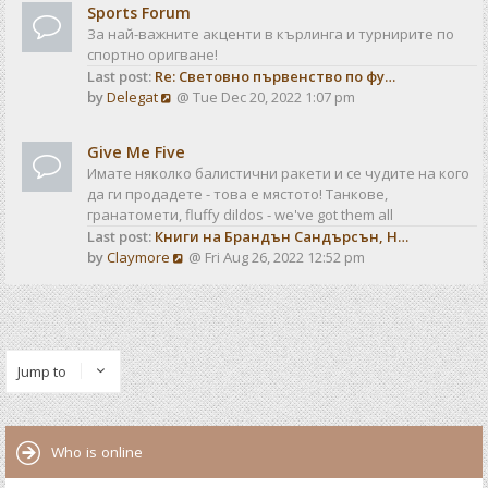
t
t
Sports Forum
w
e
За най-важните акценти в кърлинга и турнирите по
t
s
спортно оригване!
h
t
Last post:
Re: Световно първенство по фу…
e
p
V
by
Delegat
@ Tue Dec 20, 2022 1:07 pm
l
o
i
a
s
e
t
t
Give Me Five
w
e
Имате няколко балистични ракети и се чудите на кого
t
s
да ги продадете - това е мястото! Танкове,
h
t
гранатомети, fluffy dildos - we've got them all
e
p
Last post:
Книги на Брандън Сандърсън, Н…
l
o
V
by
Claymore
@ Fri Aug 26, 2022 12:52 pm
a
s
i
t
t
e
e
w
s
t
t
h
p
Jump to
e
o
l
s
a
t
t
Who is online
e
s