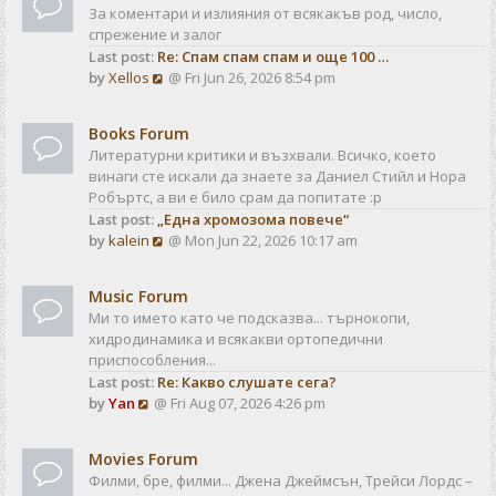
За коментари и излияния от всякакъв род, число,
спрежение и залог
Last post:
Re: Спам спам спам и още 100 …
V
by
Xellos
@ Fri Jun 26, 2026 8:54 pm
i
e
Books Forum
w
Литературни критики и възхвали. Всичко, което
t
винаги сте искали да знаете за Даниел Стийл и Нора
h
Робъртс, а ви е било срам да попитате :р
e
Last post:
„Една хромозома повече“
l
V
by
kalein
@ Mon Jun 22, 2026 10:17 am
a
i
t
e
e
Music Forum
w
s
Ми то името като че подсказва... търнокопи,
t
t
хидродинамика и всякакви ортопедични
h
p
приспособления...
e
o
Last post:
Re: Какво слушате сега?
l
s
V
by
Yan
@ Fri Aug 07, 2026 4:26 pm
a
t
i
t
e
e
Movies Forum
w
s
Филми, бре, филми... Джена Джеймсън, Трейси Лордс –
t
t