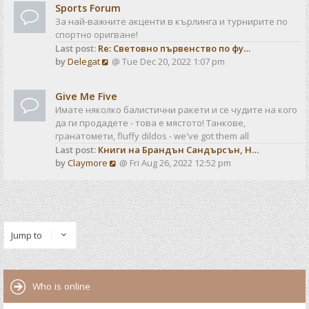
t
t
Sports Forum
w
e
За най-важните акценти в кърлинга и турнирите по
t
s
спортно оригване!
h
t
Last post:
Re: Световно първенство по фу…
e
p
V
by
Delegat
@ Tue Dec 20, 2022 1:07 pm
l
o
i
a
s
e
t
t
Give Me Five
w
e
Имате няколко балистични ракети и се чудите на кого
t
s
да ги продадете - това е мястото! Танкове,
h
t
гранатомети, fluffy dildos - we've got them all
e
p
Last post:
Книги на Брандън Сандърсън, Н…
l
o
V
by
Claymore
@ Fri Aug 26, 2022 12:52 pm
a
s
i
t
t
e
e
w
s
t
t
h
p
Jump to
e
o
l
s
a
t
t
Who is online
e
s