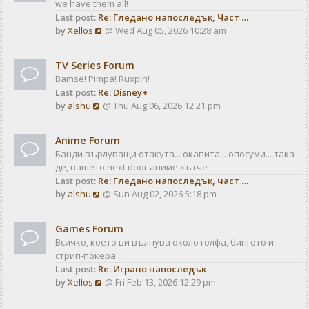
we have them all!
h
p
Last post:
Re: Гледано напоследък, Част …
e
o
V
by
Xellos
@ Wed Aug 05, 2026 10:28 am
l
s
i
a
t
e
t
TV Series Forum
w
e
Bamse! Pimpa! Ruxpin!
t
s
Last post:
Re: Disney+
h
t
V
by
alshu
@ Thu Aug 06, 2026 12:21 pm
e
p
i
l
o
e
a
s
Anime Forum
w
t
t
Банди върлуващи отакута... окапита... опосуми... така
t
e
де, вашето next door аниме кътче
h
s
Last post:
Re: Гледано напоследък, част …
e
t
V
by
alshu
@ Sun Aug 02, 2026 5:18 pm
l
p
i
a
o
e
t
s
Games Forum
w
e
t
Всичко, което ви вълнува около голфа, бингото и
t
s
стрип-покера...
h
t
Last post:
Re: Играно напоследък
e
p
V
by
Xellos
@ Fri Feb 13, 2026 12:29 pm
l
o
i
a
s
e