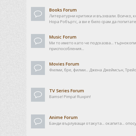
Books Forum
Литературни критики и възхвали. Всичко, к
Нора Робъртс, а ви е било срам да попитате
Music Forum
Ми то името като че подсказва... търноко
приспособления...
Movies Forum
Филми, бре, филми... Джена Джеймсън, Трейси
TV Series Forum
Bamse! Pimpa! Ruxpin!
Anime Forum
Банди върлуващи отакута... окапита... опосу