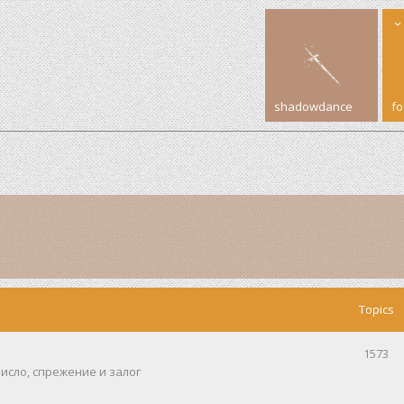
shadowdance
f
Topics
1573
исло, спрежение и залог