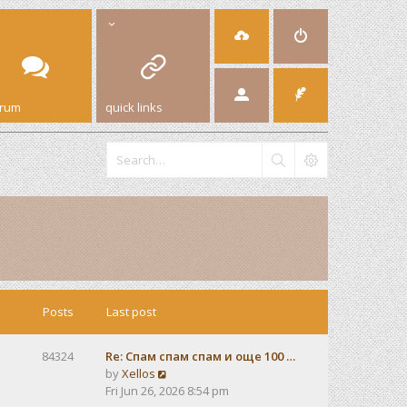
orum
quick links
Posts
Last post
84324
Re: Спам спам спам и още 100 …
V
by
Xellos
i
Fri Jun 26, 2026 8:54 pm