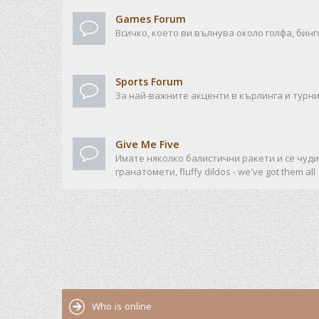
Games Forum
Всичко, което ви вълнува около голфа, бинго
Sports Forum
За най-важните акценти в кърлинга и турни
Give Me Five
Имате няколко балистични ракети и се чудит
гранатомети, fluffy dildos - we've got them all
Who is online