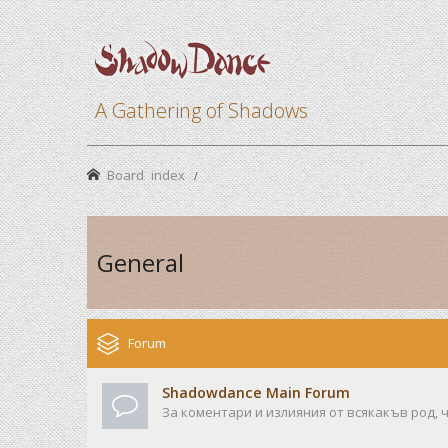
A Gathering of Shadows
Board index
General
Forum
Shadowdance Main Forum
За коментари и излияния от всякакъв род, ч