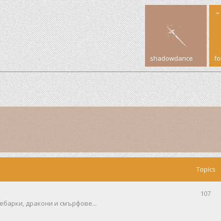
shadowdance
f
Topics
107
ебарки, дракони и смърфове...