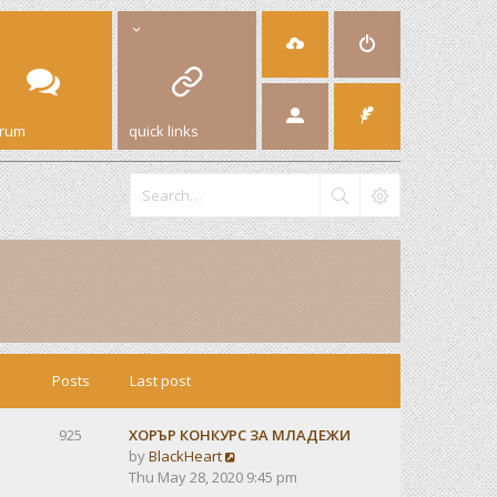
orum
quick links
Posts
Last post
925
ХОРЪР КОНКУРС ЗА МЛАДЕЖИ
V
by
BlackHeart
i
Thu May 28, 2020 9:45 pm