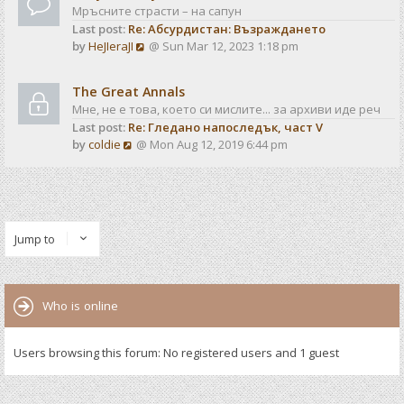
Мръсните страсти – на сапун
Last post:
Re: Абсурдистан: Възраждането
V
by
HeJIeraJI
@ Sun Mar 12, 2023 1:18 pm
i
e
The Great Annals
w
Мне, не е това, което си мислите... за архиви иде реч
t
Last post:
Re: Гледано напоследък, част V
h
V
by
coldie
@ Mon Aug 12, 2019 6:44 pm
e
i
l
e
a
w
t
t
e
h
s
Jump to
e
t
l
p
a
o
t
s
Who is online
e
t
s
t
Users browsing this forum: No registered users and 1 guest
p
o
s