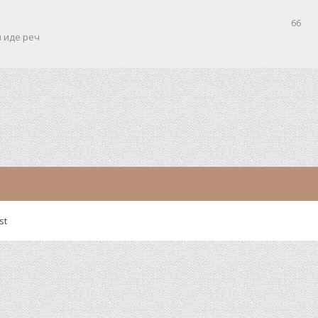
66
и иде реч
st