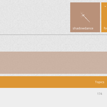
shadowdance
f
Topics
174