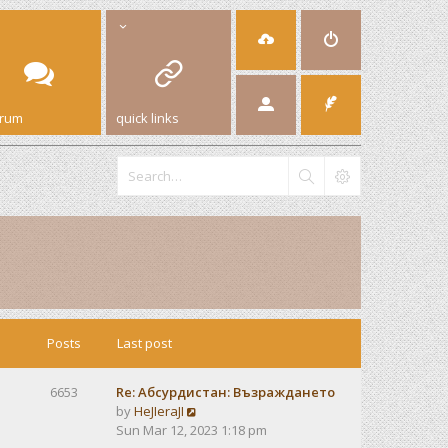
orum
quick links
Posts
Last post
6653
Re: Абсурдистан: Възраждането
V
by
HeJIeraJI
i
Sun Mar 12, 2023 1:18 pm