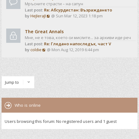
Мръсните страсти – на сапун
Last post:
Re: Абсурдистан: Възраждането
V
by
HeJIeraJI
@ Sun Mar 12, 2023 1:18 pm
i
e
The Great Annals
w
Мне, не е това, което си мислите... за архиви иде реч
t
Last post:
Re: Гледано напоследък, част V
h
V
by
coldie
@ Mon Aug 12, 2019 6:44 pm
e
i
l
e
a
w
t
t
e
h
s
Jump to
e
t
l
p
a
o
t
s
Who is online
e
t
s
t
Users browsing this forum: No registered users and 1 guest
p
o
s