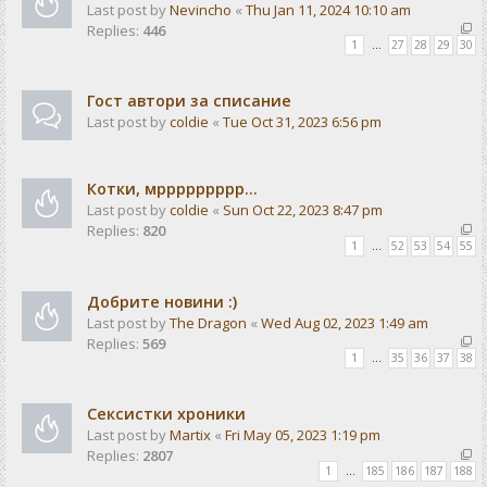
Last post by
Nevincho
«
Thu Jan 11, 2024 10:10 am
Replies:
446
1
…
27
28
29
30
Гост автори за списание
Last post by
coldie
«
Tue Oct 31, 2023 6:56 pm
Котки, мррррррррр...
Last post by
coldie
«
Sun Oct 22, 2023 8:47 pm
Replies:
820
1
…
52
53
54
55
Добрите новини :)
Last post by
The Dragon
«
Wed Aug 02, 2023 1:49 am
Replies:
569
1
…
35
36
37
38
Сексистки хроники
Last post by
Martix
«
Fri May 05, 2023 1:19 pm
Replies:
2807
1
…
185
186
187
188