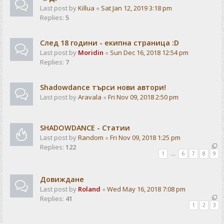
Last post by
Killua
«
Sat Jan 12, 2019 3:18 pm
Replies:
5
След 18 години - екипна страница :D
Last post by
Moridin
«
Sun Dec 16, 2018 12:54 pm
Replies:
7
Shadowdance търси нови автори!
Last post by
Aravala
«
Fri Nov 09, 2018 2:50 pm
SHADOWDANCE - Статии
Last post by
Random
«
Fri Nov 09, 2018 1:25 pm
Replies:
122
1
…
6
7
8
9
Довиждане
Last post by
Roland
«
Wed May 16, 2018 7:08 pm
Replies:
41
1
2
3