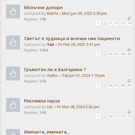
Мозъчни донори
Last post by
Marfa
«
Mon Jun 09, 2025 3:38 pm
Replies:
198
1
…
11
12
13
14
Светът е лудница и всички сме пациенти
Last post by
Yan
«
Fri Feb 28, 2025 3:41 pm
Replies:
1034
1
…
66
67
68
69
Гръмотен ли е Балгърина ?
Last post by
Xellos
«
Sat Jun 01, 2024 1:19 pm
Replies:
576
1
…
36
37
38
39
Рекламна пауза
Last post by
Litz
«
Fri Mar 08, 2024 2:42 pm
Replies:
190
1
…
10
11
12
13
Имената, имената...