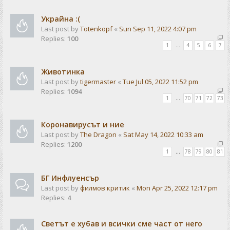
Украйна :(
Last post by
Totenkopf
«
Sun Sep 11, 2022 4:07 pm
Replies:
100
1
…
4
5
6
7
Животинка
Last post by
tigermaster
«
Tue Jul 05, 2022 11:52 pm
Replies:
1094
1
…
70
71
72
73
Коронавирусът и ние
Last post by
The Dragon
«
Sat May 14, 2022 10:33 am
Replies:
1200
1
…
78
79
80
81
БГ Инфлуенсър
Last post by
филмов критик
«
Mon Apr 25, 2022 12:17 pm
Replies:
4
Светът е хубав и всички сме част от него