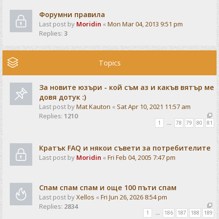
Форумни правила
Last post by
Moridin
«
Mon Mar 04, 2013 9:51 pm
Replies:
3
Topics
За новите юзъри - кой съм аз и какъв вятър ме
довя дотук :)
Last post by
Mat Kauton
«
Sat Apr 10, 2021 11:57 am
Replies:
1210
1
…
78
79
80
81
Кратък FAQ и някои съвети за потребителите
Last post by
Moridin
«
Fri Feb 04, 2005 7:47 pm
Спам спам спам и още 100 пъти спам
Last post by
Xellos
«
Fri Jun 26, 2026 8:54 pm
Replies:
2834
1
…
186
187
188
189