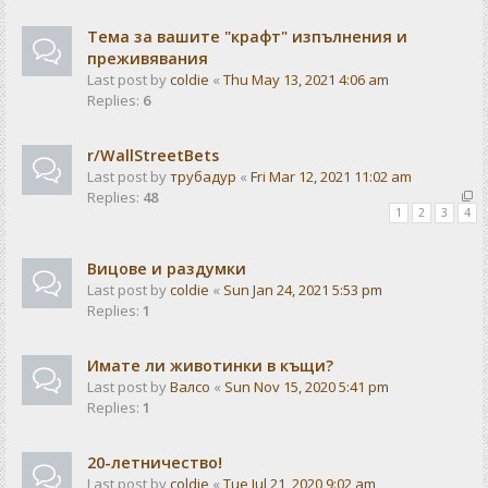
Тема за вашите "крафт" изпълнения и
преживявания
Last post by
coldie
«
Thu May 13, 2021 4:06 am
Replies:
6
r/WallStreetBets
Last post by
трубадур
«
Fri Mar 12, 2021 11:02 am
Replies:
48
1
2
3
4
Вицове и раздумки
Last post by
coldie
«
Sun Jan 24, 2021 5:53 pm
Replies:
1
Имате ли животинки в къщи?
Last post by
Валсо
«
Sun Nov 15, 2020 5:41 pm
Replies:
1
20-летничество!
Last post by
coldie
«
Tue Jul 21, 2020 9:02 am