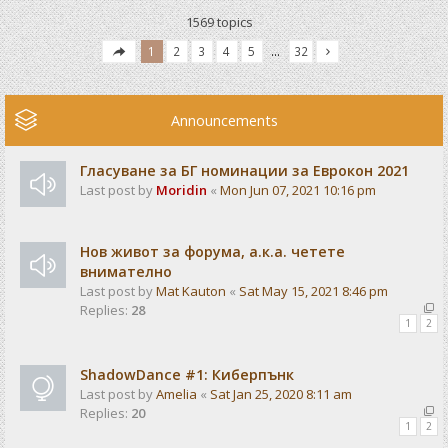
1569 topics
1
2
3
4
5
…
32
Announcements
Гласуване за БГ номинации за Еврокон 2021
Last post by
Moridin
«
Mon Jun 07, 2021 10:16 pm
Нов живот за форума, а.к.а. четете
внимателно
Last post by
Mat Kauton
«
Sat May 15, 2021 8:46 pm
Replies:
28
1
2
ShadowDance #1: Киберпънк
Last post by
Amelia
«
Sat Jan 25, 2020 8:11 am
Replies:
20
1
2