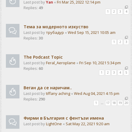
Last post by
Yan
«
Fri Mar 25, 2022 12:14 pm
Replies:
49
1
2
3
4
Тема за модерното изкуство
Last post by
трубадур
«
Wed Sep 15, 2021 10:05 am
Replies:
30
1
2
3
The Podcast Topic
Last post by
Feral_Aeroplane
«
Fri Sep 10, 2021 5:34 pm
Replies:
60
1
2
3
4
5
Веган да се наричам..
Last post by
tiffany aching
«
Wed Aug 04, 2021 4:15 pm
Replies:
290
1
…
17
18
19
20
Фирми в България с фентъзи имена
Last post by
LightOne
«
Sat May 22, 2021 9:20 am