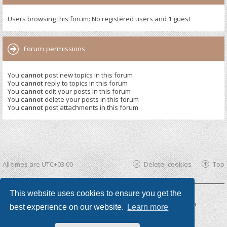
Users browsing this forum: No registered users and 1 guest
Forum permissions
You
cannot
post new topics in this forum
You
cannot
reply to topics in this forum
You
cannot
edit your posts in this forum
You
cannot
delete your posts in this forum
You
cannot
post attachments in this forum
All times are
UTC+03:00
Delete cookies
Top
This website uses cookies to ensure you get the
Powered by
phpBB ®
| phpBB3 theme by
KomiDesign
best experience on our website.
Learn more