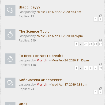
Шаро, баууу
Last post by
coldie
«
Fri Mar 27, 2020 7:43 pm
Replies:
17
1
2
The Science Topic
Last post by
coldie
«
Fri Mar 13, 2020 10:26 pm
Replies:
549
1
…
34
35
36
37
To Brexit or Not to Brexit?
Last post by
Moridin
«
Mon Feb 24, 2020 11:15 pm
Replies:
148
1
…
7
8
9
10
Библиотека Хипертекст
Last post by
Moridin
«
Wed Apr 17, 2019 9:38 pm
Replies:
24
1
2
ЧРД!