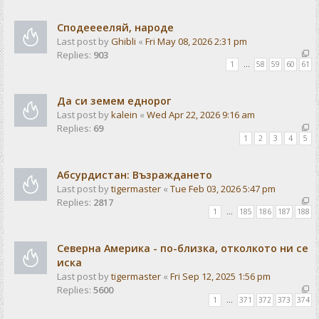
Сподееееляй, народе
Last post by
Ghibli
«
Fri May 08, 2026 2:31 pm
Replies:
903
1
…
58
59
60
61
Да си земем еднорог
Last post by
kalein
«
Wed Apr 22, 2026 9:16 am
Replies:
69
1
2
3
4
5
Абсурдистан: Възраждането
Last post by
tigermaster
«
Tue Feb 03, 2026 5:47 pm
Replies:
2817
1
…
185
186
187
188
Северна Америка - по-близка, отколкото ни се
иска
Last post by
tigermaster
«
Fri Sep 12, 2025 1:56 pm
Replies:
5600
1
…
371
372
373
374