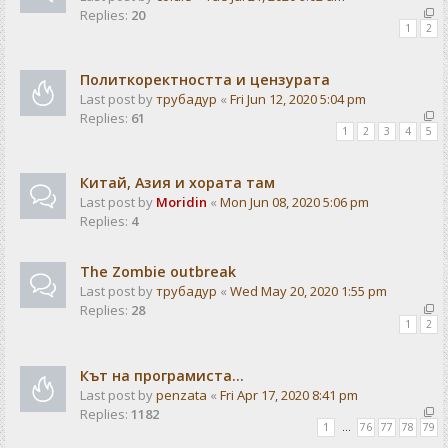
Replies:
20
1
2
Политкоректността и цензурата
Last post by
трубадур
«
Fri Jun 12, 2020 5:04 pm
Replies:
61
1
2
3
4
5
Китай, Азия и хората там
Last post by
Moridin
«
Mon Jun 08, 2020 5:06 pm
Replies:
4
The Zombie outbreak
Last post by
трубадур
«
Wed May 20, 2020 1:55 pm
Replies:
28
1
2
Кът на програмиста...
Last post by
penzata
«
Fri Apr 17, 2020 8:41 pm
Replies:
1182
1
…
76
77
78
79