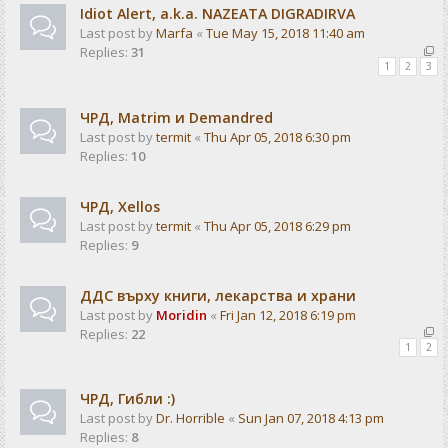
Idiot Alert, a.k.a. NAZEATA DIGRADIRVA
Last post by
Marfa
«
Tue May 15, 2018 11:40 am
Replies:
31
1
2
3
ЧРД, Matrim и Demandred
Last post by
termit
«
Thu Apr 05, 2018 6:30 pm
Replies:
10
ЧРД, Xellos
Last post by
termit
«
Thu Apr 05, 2018 6:29 pm
Replies:
9
ДДС върху книги, лекарства и храни
Last post by
Moridin
«
Fri Jan 12, 2018 6:19 pm
Replies:
22
1
2
ЧРД, Гибли :)
Last post by
Dr. Horrible
«
Sun Jan 07, 2018 4:13 pm
Replies:
8