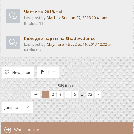
Честита 2018-та!
Last post by
Marfa
«
Sun Jan 07, 2018 10:41 am
Replies:
11
Коледно парти на Shadowdance
Last post by
Claymore
«
Sat Dec 16, 2017 12:02 am
Replies:
3
New Topic
1569 topics
1
2
3
4
5
…
32
Jump to
Who is online