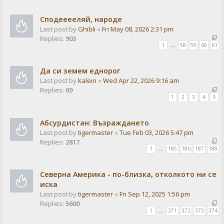
Сподееееляй, народе
Last post by
Ghibli
«
Fri May 08, 2026 2:31 pm
Replies:
903
1
…
58
59
60
61
Да си земем еднорог
Last post by
kalein
«
Wed Apr 22, 2026 9:16 am
Replies:
69
1
2
3
4
5
Абсурдистан: Възраждането
Last post by
tigermaster
«
Tue Feb 03, 2026 5:47 pm
Replies:
2817
1
…
185
186
187
188
Северна Америка - по-близка, отколкото ни се
иска
Last post by
tigermaster
«
Fri Sep 12, 2025 1:56 pm
Replies:
5600
1
…
371
372
373
374