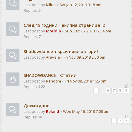
Last post by
Killua
«
Sat Jan 12, 2019 3:18 pm
Replies:
5
След 18 години - екипна страница :D
Last post by
Moridin
«
Sun Dec 16, 2018 12:54 pm
Replies:
7
Shadowdance търси нови автори!
Last post by
Aravala
«
Fri Nov 09, 2018 2:50 pm
SHADOWDANCE - Статии
Last post by
Random
«
Fri Nov 09, 2018 1:25 pm
Replies:
122
1
…
6
7
8
9
Довиждане
Last post by
Roland
«
Wed May 16, 2018 7:08 pm
Replies:
41
1
2
3