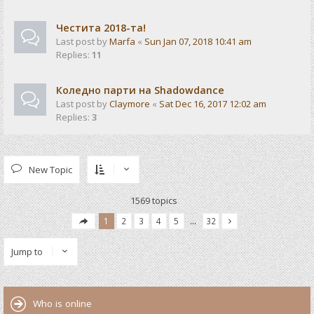
Честита 2018-та!
Last post by
Marfa
«
Sun Jan 07, 2018 10:41 am
Replies:
11
Коледно парти на Shadowdance
Last post by
Claymore
«
Sat Dec 16, 2017 12:02 am
Replies:
3
New Topic
1569 topics
1
2
3
4
5
…
32
Jump to
Who is online