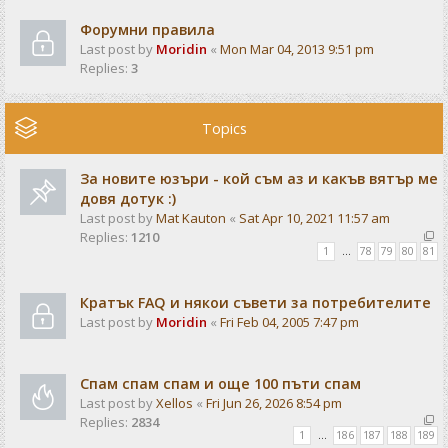
Форумни правила
Last post by
Moridin
«
Mon Mar 04, 2013 9:51 pm
Replies:
3
Topics
За новите юзъри - кой съм аз и какъв вятър ме
довя дотук :)
Last post by
Mat Kauton
«
Sat Apr 10, 2021 11:57 am
Replies:
1210
1
…
78
79
80
81
Кратък FAQ и някои съвети за потребителите
Last post by
Moridin
«
Fri Feb 04, 2005 7:47 pm
Спам спам спам и още 100 пъти спам
Last post by
Xellos
«
Fri Jun 26, 2026 8:54 pm
Replies:
2834
1
…
186
187
188
189