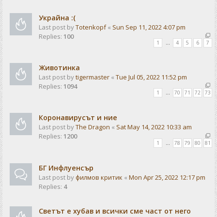
Украйна :(
Last post by
Totenkopf
«
Sun Sep 11, 2022 4:07 pm
Replies:
100
1
…
4
5
6
7
Животинка
Last post by
tigermaster
«
Tue Jul 05, 2022 11:52 pm
Replies:
1094
1
…
70
71
72
73
Коронавирусът и ние
Last post by
The Dragon
«
Sat May 14, 2022 10:33 am
Replies:
1200
1
…
78
79
80
81
БГ Инфлуенсър
Last post by
филмов критик
«
Mon Apr 25, 2022 12:17 pm
Replies:
4
Светът е хубав и всички сме част от него