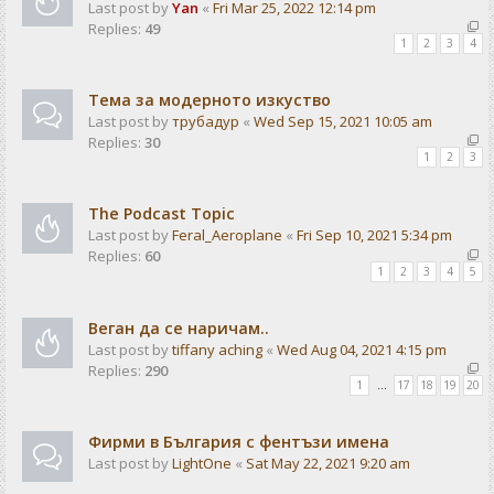
Last post by
Yan
«
Fri Mar 25, 2022 12:14 pm
Replies:
49
1
2
3
4
Тема за модерното изкуство
Last post by
трубадур
«
Wed Sep 15, 2021 10:05 am
Replies:
30
1
2
3
The Podcast Topic
Last post by
Feral_Aeroplane
«
Fri Sep 10, 2021 5:34 pm
Replies:
60
1
2
3
4
5
Веган да се наричам..
Last post by
tiffany aching
«
Wed Aug 04, 2021 4:15 pm
Replies:
290
1
…
17
18
19
20
Фирми в България с фентъзи имена
Last post by
LightOne
«
Sat May 22, 2021 9:20 am