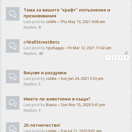
Тема за вашите "крафт" изпълнения и
преживявания
Last post by
coldie
«
Thu May 13, 2021 4:06 am
Replies:
6
r/WallStreetBets
Last post by
трубадур
«
Fri Mar 12, 2021 11:02 am
Replies:
48
1
2
3
4
Вицове и раздумки
Last post by
coldie
«
Sun Jan 24, 2021 5:53 pm
Replies:
1
Имате ли животинки в къщи?
Last post by
Валсо
«
Sun Nov 15, 2020 5:41 pm
Replies:
1
20-летничество!
Last post by
coldie
«
Tue Jul 21, 2020 9:02 am