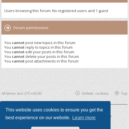
Users browsing this forum: No registered users and 1 guest
Forum permissions
You
cannot
post new topics in this forum
You
cannot
reply to topics in this forum
You
cannot
edit your posts in this forum
You
cannot
delete your posts in this forum
You
cannot
post attachments in this forum
All times are
UTC+03:00
Delete cookies
Top
This website uses cookies to ensure you get the
Powered by
phpBB ®
| phpBB3 theme by
KomiDesign
best experience on our website.
Learn more