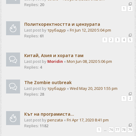
Replies:
20
1
2
Политкоректността и цензурата
Last post by
трубадур
«
Fri Jun 12, 2020 5:04 pm
Replies:
61
1
2
3
4
5
Китай, Азия и хората там
Last post by
Moridin
«
Mon Jun 08, 2020 5:06 pm
Replies:
4
The Zombie outbreak
Last post by
трубадур
«
Wed May 20, 2020 1:55 pm
Replies:
28
1
2
Кът на програмиста...
Last post by
penzata
«
Fri Apr 17, 2020 8:41 pm
Replies:
1182
1
…
76
77
78
79