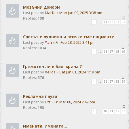
Мозъчни донори
Last post by
Marfa
«
Mon Jun 09, 2025 3:38 pm
Replies:
198
1
…
11
12
13
14
Светът е лудница и всички сме пациенти
Last post by
Yan
«
Fri Feb 28, 2025 3:41 pm
Replies:
1034
1
…
66
67
68
69
Гръмотен ли е Балгърина ?
Last post by
Xellos
«
Sat Jun 01, 2024 1:19 pm
Replies:
576
1
…
36
37
38
39
Рекламна пауза
Last post by
Litz
«
Fri Mar 08, 2024 2:42 pm
Replies:
190
1
…
10
11
12
13
Имената, имената...