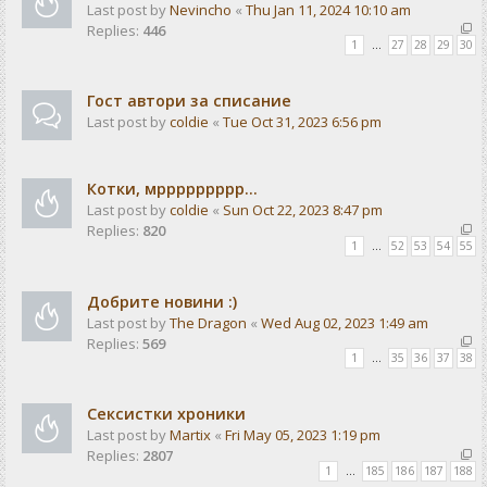
Last post by
Nevincho
«
Thu Jan 11, 2024 10:10 am
Replies:
446
1
…
27
28
29
30
Гост автори за списание
Last post by
coldie
«
Tue Oct 31, 2023 6:56 pm
Котки, мррррррррр...
Last post by
coldie
«
Sun Oct 22, 2023 8:47 pm
Replies:
820
1
…
52
53
54
55
Добрите новини :)
Last post by
The Dragon
«
Wed Aug 02, 2023 1:49 am
Replies:
569
1
…
35
36
37
38
Сексистки хроники
Last post by
Martix
«
Fri May 05, 2023 1:19 pm
Replies:
2807
1
…
185
186
187
188