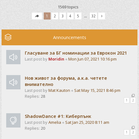
1569 topics
1
2
3
4
5
…
32
Announcements
Гласуване за БГ номинации за Еврокон 2021
Last post by
Moridin
«
Mon Jun 07, 2021 10:16 pm
Нов живот за форума, а.к.а. четете
внимателно
Last post by
Mat Kauton
«
Sat May 15, 2021 8:46 pm
Replies:
28
1
2
ShadowDance #1: Киберпънк
Last post by
Amelia
«
Sat Jan 25, 2020 8:11 am
Replies:
20
1
2