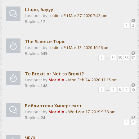
Шаро, баууу
Last post by
coldie
«
Fri Mar 27, 2020 7:43 pm
Replies:
17
1
2
The Science Topic
Last post by
coldie
«
Fri Mar 13, 2020 10:26 pm
Replies:
549
1
…
34
35
36
37
To Brexit or Not to Brexit?
Last post by
Moridin
«
Mon Feb 24, 2020 11:15 pm
Replies:
148
1
…
7
8
9
10
Библиотека Хипертекст
Last post by
Moridin
«
Wed Apr 17, 2019 9:38 pm
Replies:
24
1
2
ЧРД!