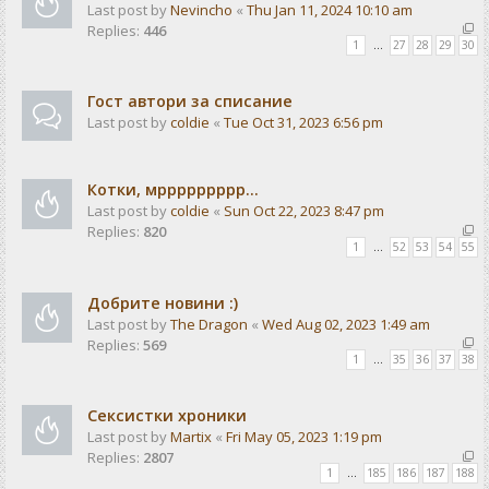
Last post by
Nevincho
«
Thu Jan 11, 2024 10:10 am
Replies:
446
1
…
27
28
29
30
Гост автори за списание
Last post by
coldie
«
Tue Oct 31, 2023 6:56 pm
Котки, мррррррррр...
Last post by
coldie
«
Sun Oct 22, 2023 8:47 pm
Replies:
820
1
…
52
53
54
55
Добрите новини :)
Last post by
The Dragon
«
Wed Aug 02, 2023 1:49 am
Replies:
569
1
…
35
36
37
38
Сексистки хроники
Last post by
Martix
«
Fri May 05, 2023 1:19 pm
Replies:
2807
1
…
185
186
187
188