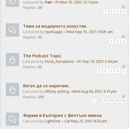
Last post by
Yan
«
Fri Mar 25, 2022 12:14 pm
Replies:
49
1
2
3
4
Тема за модерното изкуство
Last post by
трубадур
«
Wed Sep 15, 2021 10:05 am
Replies:
30
1
2
3
The Podcast Topic
Last post by
Feral_Aeroplane
«
Fri Sep 10, 2021 5:34 pm
Replies:
60
1
2
3
4
5
Веган да се наричам..
Last post by
tiffany aching
«
Wed Aug 04, 2021 4:15 pm
Replies:
290
1
…
17
18
19
20
Фирми в България с фентъзи имена
Last post by
LightOne
«
Sat May 22, 2021 9:20 am