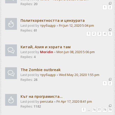
Replies:
20
1
2
Политкоректността и цензурата
Last post by
трубадур
«
Fri Jun 12, 2020 5:04 pm
Replies:
61
1
2
3
4
5
Китай, Азия и хората там
Last post by
Moridin
«
Mon Jun 08, 2020 5:06 pm
Replies:
4
The Zombie outbreak
Last post by
трубадур
«
Wed May 20, 2020 1:55 pm
Replies:
28
1
2
Кът на програмиста...
Last post by
penzata
«
Fri Apr 17, 2020 8:41 pm
Replies:
1182
1
…
76
77
78
79