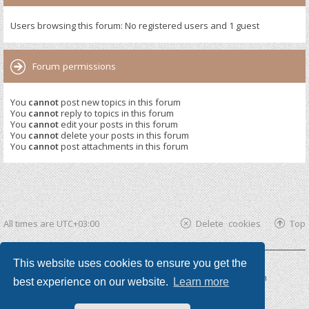
Users browsing this forum: No registered users and 1 guest
Forum permissions
You
cannot
post new topics in this forum
You
cannot
reply to topics in this forum
You
cannot
edit your posts in this forum
You
cannot
delete your posts in this forum
You
cannot
post attachments in this forum
All times are
UTC+03:00
Delete cookies
Top
This website uses cookies to ensure you get the
Powered by
phpBB ®
| phpBB3 theme by
KomiDesign
best experience on our website.
Learn more