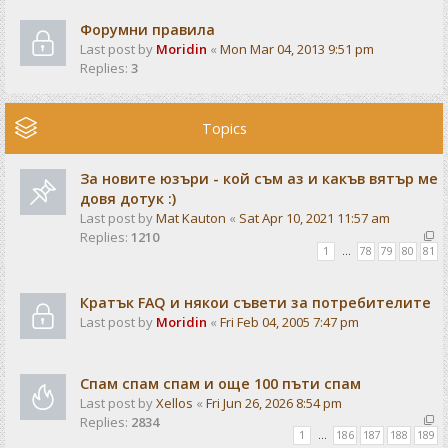
Форумни правила
Last post by
Moridin
«
Mon Mar 04, 2013 9:51 pm
Replies:
3
Topics
За новите юзъри - кой съм аз и какъв вятър ме
довя дотук :)
Last post by
Mat Kauton
«
Sat Apr 10, 2021 11:57 am
Replies:
1210
1
…
78
79
80
81
Кратък FAQ и някои съвети за потребителите
Last post by
Moridin
«
Fri Feb 04, 2005 7:47 pm
Спам спам спам и още 100 пъти спам
Last post by
Xellos
«
Fri Jun 26, 2026 8:54 pm
Replies:
2834
1
…
186
187
188
189