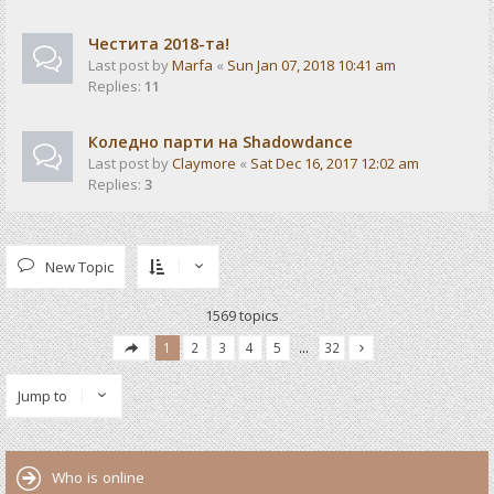
Честита 2018-та!
Last post by
Marfa
«
Sun Jan 07, 2018 10:41 am
Replies:
11
Коледно парти на Shadowdance
Last post by
Claymore
«
Sat Dec 16, 2017 12:02 am
Replies:
3
New Topic
1569 topics
1
2
3
4
5
…
32
Jump to
Who is online