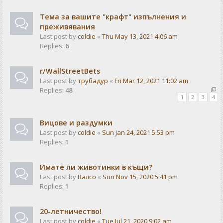
Тема за вашите "крафт" изпълнения и
преживявания
Last post by
coldie
«
Thu May 13, 2021 4:06 am
Replies:
6
r/WallStreetBets
Last post by
трубадур
«
Fri Mar 12, 2021 11:02 am
Replies:
48
1
2
3
4
Вицове и раздумки
Last post by
coldie
«
Sun Jan 24, 2021 5:53 pm
Replies:
1
Имате ли животинки в къщи?
Last post by
Валсо
«
Sun Nov 15, 2020 5:41 pm
Replies:
1
20-летничество!
Last post by
coldie
«
Tue Jul 21, 2020 9:02 am