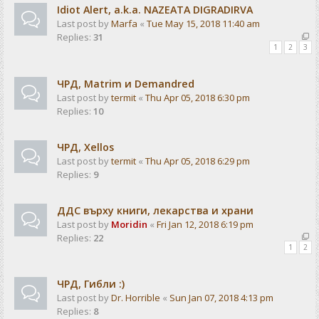
Idiot Alert, a.k.a. NAZEATA DIGRADIRVA
Last post by
Marfa
«
Tue May 15, 2018 11:40 am
Replies:
31
1
2
3
ЧРД, Matrim и Demandred
Last post by
termit
«
Thu Apr 05, 2018 6:30 pm
Replies:
10
ЧРД, Xellos
Last post by
termit
«
Thu Apr 05, 2018 6:29 pm
Replies:
9
ДДС върху книги, лекарства и храни
Last post by
Moridin
«
Fri Jan 12, 2018 6:19 pm
Replies:
22
1
2
ЧРД, Гибли :)
Last post by
Dr. Horrible
«
Sun Jan 07, 2018 4:13 pm
Replies:
8