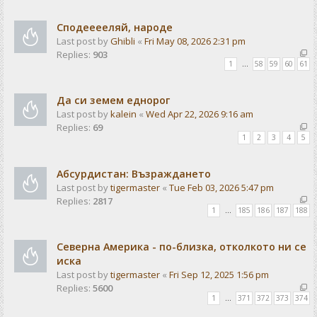
Сподееееляй, народе
Last post by
Ghibli
«
Fri May 08, 2026 2:31 pm
Replies:
903
1
…
58
59
60
61
Да си земем еднорог
Last post by
kalein
«
Wed Apr 22, 2026 9:16 am
Replies:
69
1
2
3
4
5
Абсурдистан: Възраждането
Last post by
tigermaster
«
Tue Feb 03, 2026 5:47 pm
Replies:
2817
1
…
185
186
187
188
Северна Америка - по-близка, отколкото ни се
иска
Last post by
tigermaster
«
Fri Sep 12, 2025 1:56 pm
Replies:
5600
1
…
371
372
373
374