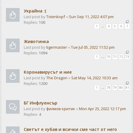
Украйна :(
Last post by
Totenkopf
«
Sun Sep 11, 2022 4:07 pm
Replies:
100
1
…
4
5
6
7
Животинка
Last post by
tigermaster
«
Tue Jul 05, 2022 11:52 pm
Replies:
1094
1
…
70
71
72
73
Коронавирусът и ние
Last post by
The Dragon
«
Sat May 14, 2022 10:33 am
Replies:
1200
1
…
78
79
80
81
БГ Инфлуенсър
Last post by
филмов критик
«
Mon Apr 25, 2022 12:17 pm
Replies:
4
Светът е хубав и всички сме част от него