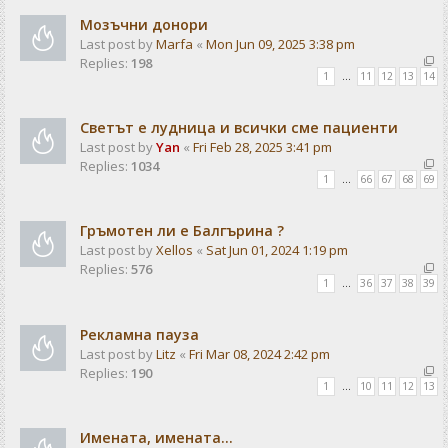
Мозъчни донори
Last post by
Marfa
«
Mon Jun 09, 2025 3:38 pm
Replies:
198
1
…
11
12
13
14
Светът е лудница и всички сме пациенти
Last post by
Yan
«
Fri Feb 28, 2025 3:41 pm
Replies:
1034
1
…
66
67
68
69
Гръмотен ли е Балгърина ?
Last post by
Xellos
«
Sat Jun 01, 2024 1:19 pm
Replies:
576
1
…
36
37
38
39
Рекламна пауза
Last post by
Litz
«
Fri Mar 08, 2024 2:42 pm
Replies:
190
1
…
10
11
12
13
Имената, имената...