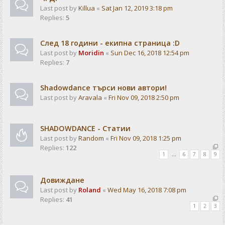
Last post by
Killua
«
Sat Jan 12, 2019 3:18 pm
Replies:
5
След 18 години - екипна страница :D
Last post by
Moridin
«
Sun Dec 16, 2018 12:54 pm
Replies:
7
Shadowdance търси нови автори!
Last post by
Aravala
«
Fri Nov 09, 2018 2:50 pm
SHADOWDANCE - Статии
Last post by
Random
«
Fri Nov 09, 2018 1:25 pm
Replies:
122
1
…
6
7
8
9
Довиждане
Last post by
Roland
«
Wed May 16, 2018 7:08 pm
Replies:
41
1
2
3