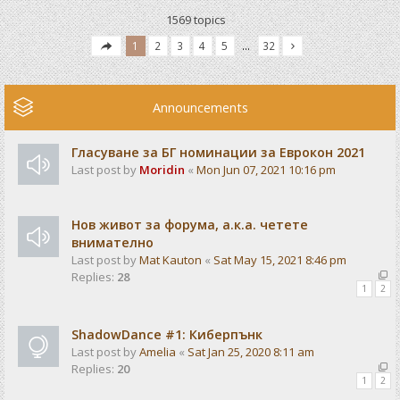
1569 topics
1
2
3
4
5
…
32
Announcements
Гласуване за БГ номинации за Еврокон 2021
Last post by
Moridin
«
Mon Jun 07, 2021 10:16 pm
Нов живот за форума, а.к.а. четете
внимателно
Last post by
Mat Kauton
«
Sat May 15, 2021 8:46 pm
Replies:
28
1
2
ShadowDance #1: Киберпънк
Last post by
Amelia
«
Sat Jan 25, 2020 8:11 am
Replies:
20
1
2