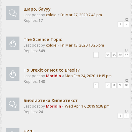
Шаро, баууу
Last post by
coldie
«
Fri Mar 27, 2020 7:43 pm
Replies:
17
1
2
The Science Topic
Last post by
coldie
«
Fri Mar 13, 2020 10:26 pm
Replies:
549
1
…
34
35
36
37
To Brexit or Not to Brexit?
Last post by
Moridin
«
Mon Feb 24, 2020 11:15 pm
Replies:
148
1
…
7
8
9
10
Библиотека Хипертекст
Last post by
Moridin
«
Wed Apr 17, 2019 9:38 pm
Replies:
24
1
2
ЧРД!