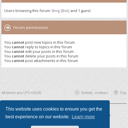
Users browsing this forum:
Bing [Bot]
and 1 guest
Forum permissions
You
cannot
post new topics in this forum
You
cannot
reply to topics in this forum
You
cannot
edit your posts in this forum
You
cannot
delete your posts in this forum
You
cannot
post attachments in this forum
All times are
UTC+03:00
Delete cookies
Top
This website uses cookies to ensure you get the
Powered by
phpBB ®
| phpBB3 theme by
KomiDesign
best experience on our website.
Learn more