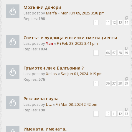
Мозъчни донори
Last post by
Marfa
«
Mon Jun 09, 2025 3:38 pm
Replies:
198
1
…
11
12
13
14
Светът е лудница и всички сме пациенти
Last post by
Yan
«
Fri Feb 28, 2025 3:41 pm
Replies:
1034
1
…
66
67
68
69
Гръмотен ли е Балгърина ?
Last post by
Xellos
«
Sat Jun 01, 2024 1:19 pm
Replies:
576
1
…
36
37
38
39
Рекламна пауза
Last post by
Litz
«
Fri Mar 08, 2024 2:42 pm
Replies:
190
1
…
10
11
12
13
Имената, имената...