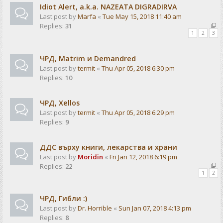
Idiot Alert, a.k.a. NAZEATA DIGRADIRVA
Last post by
Marfa
«
Tue May 15, 2018 11:40 am
Replies:
31
1
2
3
ЧРД, Matrim и Demandred
Last post by
termit
«
Thu Apr 05, 2018 6:30 pm
Replies:
10
ЧРД, Xellos
Last post by
termit
«
Thu Apr 05, 2018 6:29 pm
Replies:
9
ДДС върху книги, лекарства и храни
Last post by
Moridin
«
Fri Jan 12, 2018 6:19 pm
Replies:
22
1
2
ЧРД, Гибли :)
Last post by
Dr. Horrible
«
Sun Jan 07, 2018 4:13 pm
Replies:
8