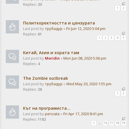
Replies:
20
1
2
Политкоректността и цензурата
Last post by
трубадур
«
Fri Jun 12, 2020 5:04 pm
Replies:
61
1
2
3
4
5
Китай, Азия и хората там
Last post by
Moridin
«
Mon Jun 08, 2020 5:06 pm
Replies:
4
The Zombie outbreak
Last post by
трубадур
«
Wed May 20, 2020 1:55 pm
Replies:
28
1
2
Кът на програмиста...
Last post by
penzata
«
Fri Apr 17, 2020 8:41 pm
Replies:
1182
1
…
76
77
78
79