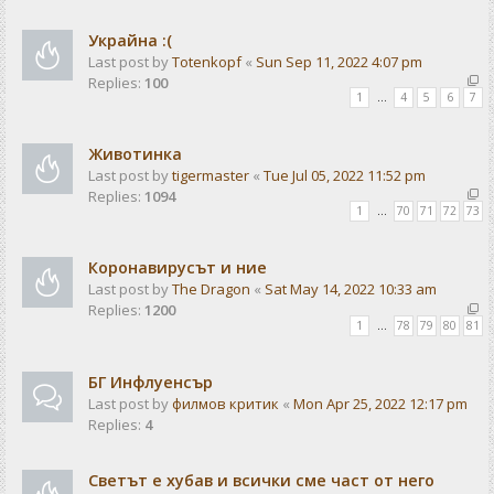
Украйна :(
Last post by
Totenkopf
«
Sun Sep 11, 2022 4:07 pm
Replies:
100
1
…
4
5
6
7
Животинка
Last post by
tigermaster
«
Tue Jul 05, 2022 11:52 pm
Replies:
1094
1
…
70
71
72
73
Коронавирусът и ние
Last post by
The Dragon
«
Sat May 14, 2022 10:33 am
Replies:
1200
1
…
78
79
80
81
БГ Инфлуенсър
Last post by
филмов критик
«
Mon Apr 25, 2022 12:17 pm
Replies:
4
Светът е хубав и всички сме част от него