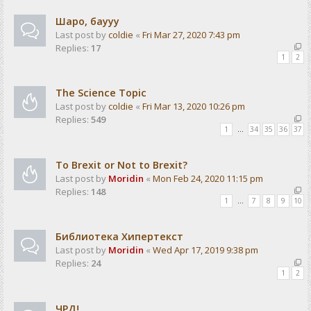
Шаро, баууу
Last post by
coldie
«
Fri Mar 27, 2020 7:43 pm
Replies:
17
1
2
The Science Topic
Last post by
coldie
«
Fri Mar 13, 2020 10:26 pm
Replies:
549
1
…
34
35
36
37
To Brexit or Not to Brexit?
Last post by
Moridin
«
Mon Feb 24, 2020 11:15 pm
Replies:
148
1
…
7
8
9
10
Библиотека Хипертекст
Last post by
Moridin
«
Wed Apr 17, 2019 9:38 pm
Replies:
24
1
2
ЧРД!