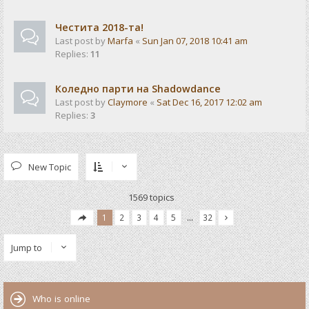
Честита 2018-та!
Last post by
Marfa
«
Sun Jan 07, 2018 10:41 am
Replies:
11
Коледно парти на Shadowdance
Last post by
Claymore
«
Sat Dec 16, 2017 12:02 am
Replies:
3
New Topic
1569 topics
1
2
3
4
5
…
32
Jump to
Who is online