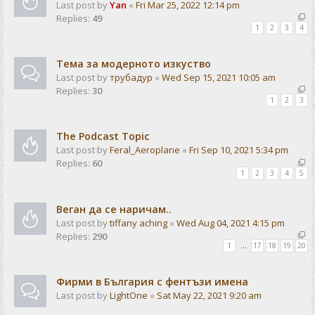
Last post by
Yan
«
Fri Mar 25, 2022 12:14 pm
Replies:
49
1
2
3
4
Тема за модерното изкуство
Last post by
трубадур
«
Wed Sep 15, 2021 10:05 am
Replies:
30
1
2
3
The Podcast Topic
Last post by
Feral_Aeroplane
«
Fri Sep 10, 2021 5:34 pm
Replies:
60
1
2
3
4
5
Веган да се наричам..
Last post by
tiffany aching
«
Wed Aug 04, 2021 4:15 pm
Replies:
290
1
…
17
18
19
20
Фирми в България с фентъзи имена
Last post by
LightOne
«
Sat May 22, 2021 9:20 am