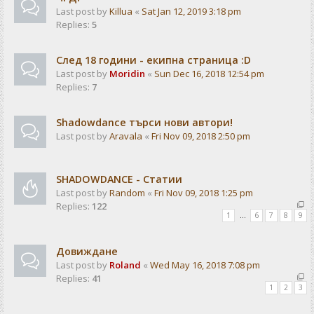
Last post by
Killua
«
Sat Jan 12, 2019 3:18 pm
Replies:
5
След 18 години - екипна страница :D
Last post by
Moridin
«
Sun Dec 16, 2018 12:54 pm
Replies:
7
Shadowdance търси нови автори!
Last post by
Aravala
«
Fri Nov 09, 2018 2:50 pm
SHADOWDANCE - Статии
Last post by
Random
«
Fri Nov 09, 2018 1:25 pm
Replies:
122
1
…
6
7
8
9
Довиждане
Last post by
Roland
«
Wed May 16, 2018 7:08 pm
Replies:
41
1
2
3