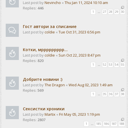
Last post by
Nevincho
«
Thu Jan 11, 2024 10:10 am
Replies:
446
1
…
27
28
29
30
Гост автори за списание
Last post by
coldie
«
Tue Oct 31, 2023 6:56 pm
Котки, мррррррррр...
Last post by
coldie
«
Sun Oct 22, 2023 8:47 pm
Replies:
820
1
…
52
53
54
55
Добрите новини :)
Last post by
The Dragon
«
Wed Aug 02, 2023 1:49 am
Replies:
569
1
…
35
36
37
38
Сексистки хроники
Last post by
Martix
«
Fri May 05, 2023 1:19 pm
Replies:
2807
1
…
185
186
187
188