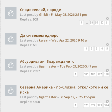
Сподееееляй, народе
Last post by
Ghibli
«
Fri May 08, 2026 2:31 pm
Replies:
903
1
…
58
59
60
61
Да си земем еднорог
Last post by
kalein
«
Wed Apr 22, 2026 9:16 am
Replies:
69
1
2
3
4
5
Абсурдистан: Възраждането
Last post by
tigermaster
«
Tue Feb 03, 2026 5:47 pm
Replies:
2817
1
…
185
186
187
188
Северна Америка - по-близка, отколкото ни се
иска
Last post by
tigermaster
«
Fri Sep 12, 2025 1:56 pm
Replies:
5600
1
…
371
372
373
374