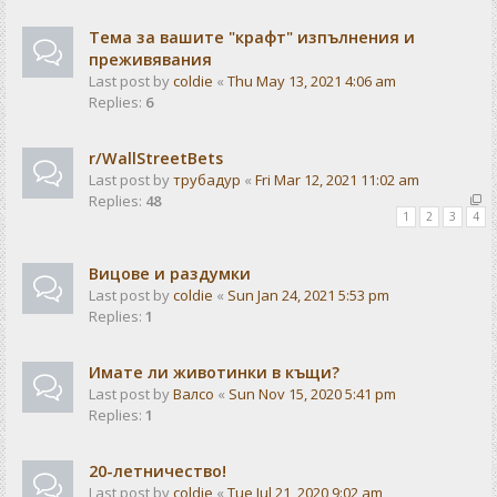
Тема за вашите "крафт" изпълнения и
преживявания
Last post by
coldie
«
Thu May 13, 2021 4:06 am
Replies:
6
r/WallStreetBets
Last post by
трубадур
«
Fri Mar 12, 2021 11:02 am
Replies:
48
1
2
3
4
Вицове и раздумки
Last post by
coldie
«
Sun Jan 24, 2021 5:53 pm
Replies:
1
Имате ли животинки в къщи?
Last post by
Валсо
«
Sun Nov 15, 2020 5:41 pm
Replies:
1
20-летничество!
Last post by
coldie
«
Tue Jul 21, 2020 9:02 am