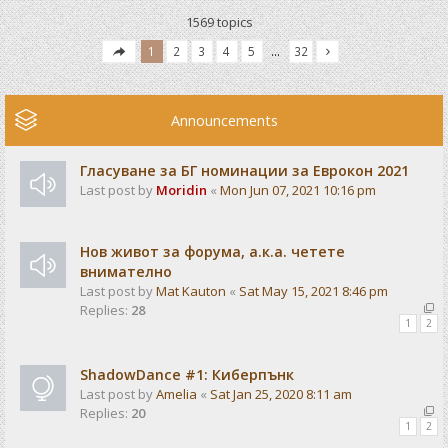
1569 topics
1
2
3
4
5
…
32
Announcements
Гласуване за БГ номинации за Еврокон 2021
Last post by
Moridin
«
Mon Jun 07, 2021 10:16 pm
Нов живот за форума, а.к.а. четете
внимателно
Last post by
Mat Kauton
«
Sat May 15, 2021 8:46 pm
Replies:
28
1
2
ShadowDance #1: Киберпънк
Last post by
Amelia
«
Sat Jan 25, 2020 8:11 am
Replies:
20
1
2