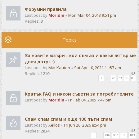
Форумни правила
Last post by
Moridin
«
Mon Mar 04, 2013 9:51 pm
Replies:
3
Topics
За новите юзъри - кой съм аз и какъв вятър ме
довя дотук :)
Last post by
Mat Kauton
«
Sat Apr 10, 2021 11:57 am
Replies:
1210
1
…
78
79
80
81
Кратък FAQ и някои съвети за потребителите
Last post by
Moridin
«
Fri Feb 04, 2005 7:47 pm
Спам спам спам и още 100 пъти спам
Last post by
Xellos
«
Fri Jun 26, 2026 8:54 pm
Replies:
2834
1
…
186
187
188
189