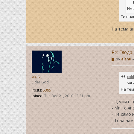
Има
Ти нал
На тема ан
Re: Гледа
P
by
alshu
o
s
t
alshu
cold
Elder God
Sat 
На тем
Posts:
5395
Joined:
Tue Dec 21, 2010 12:21 pm
- Целият т
- Ми те яп
- Не само 
- Това нам