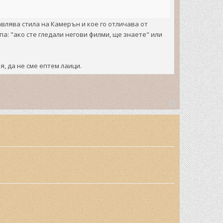
влява стила на Камерън и кое го отличава от
а: "ако сте гледали негови филми, ще знаете" или
, да не сме ептем лаици.
T
o
p