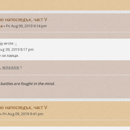
но напоследък, част V
ta
»
Fri Aug 09, 2019 9:14 pm
ie
wrote:
↑
Aug 09, 2019 8:17 pm
 си лаици.
,
младеж
!
battles are fought in the mind.
но напоследък, част V
»
Fri Aug 09, 2019 9:41 pm