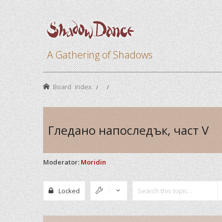
A Gathering of Shadows
Board index
Гледано напоследък, част V
Moderator:
Moridin
Locked