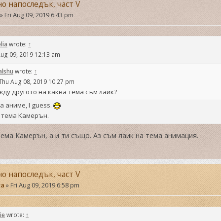
но напоследък, част V
»
Fri Aug 09, 2019 6:43 pm
lia
wrote:
↑
Aug 09, 2019 12:13 am
alshu
wrote:
↑
Thu Aug 08, 2019 10:27 pm
ду другото на каква тема съм лаик?
а аниме, I guess.
 тема Камерън.
тема Камерън, а и ти също. Аз съм лаик на тема анимация.
но напоследък, част V
ta
»
Fri Aug 09, 2019 6:58 pm
ie
wrote:
↑