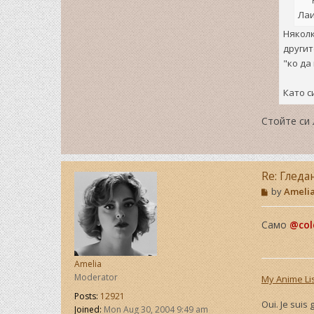
Лаи
Няколк
другит
"ко да
Като с
Стойте си 
Re: Гледа
P
by
Ameli
o
s
t
Само
@col
Amelia
Moderator
My Anime Li
Posts:
12921
Oui. Je suis
Joined:
Mon Aug 30, 2004 9:49 am