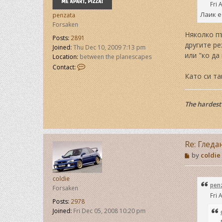
Fri 
Лаик е
penzata
Forsaken
Няколко пъ
Posts:
2891
другите ре
Joined:
Thu Dec 10, 2009 7:13 pm
или "ко да
Location:
between the planescapes
C
Contact:
o
Като си та
n
t
a
The hardest 
c
t
p
e
n
Re: Гледа
z
P
by
coldie
a
o
t
s
a
t
coldie
pen
Forsaken
Fri 
Posts:
2978
Joined:
Fri Dec 05, 2008 10:20 pm