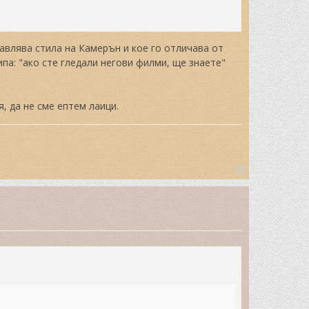
авлява стила на Камерън и кое го отличава от
па: "ако сте гледали негови филми, ще знаете"
, да не сме ептем лаици.
T
o
p