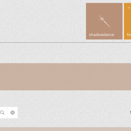
shadowdance
f
Search