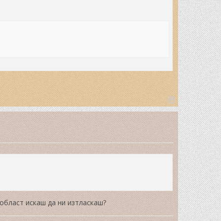
T
o
p
 област искаш да ни изтласкаш?