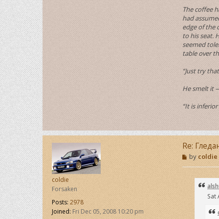
The coffee h
had assumed 
edge of the 
to his seat.
seemed toler
table over t
“Just try th
He smelt it 
“It is inferio
Re: Гледа
P
by
coldie
o
s
t
coldie
alsh
Forsaken
Sat 
Posts:
2978
Joined:
Fri Dec 05, 2008 10:20 pm