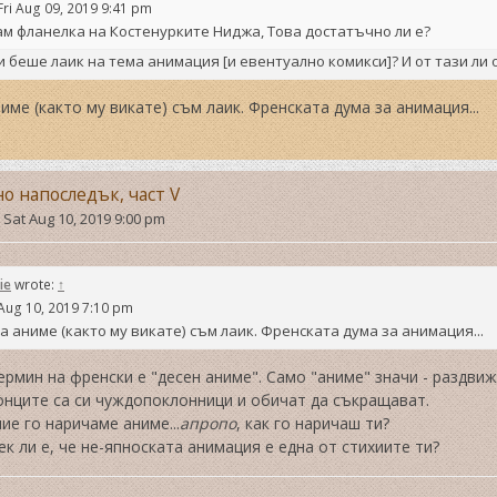
Fri Aug 09, 2019 9:41 pm
м фланелка на Костенурките Ниджа, Това достатъчно ли е?
и беше лаик на тема анимация [и евентуално комикси]? И от тази ли 
име (както му викате) съм лаик. Френската дума за анимация...
но напоследък, част V
»
Sat Aug 10, 2019 9:00 pm
ie
wrote:
↑
Aug 10, 2019 7:10 pm
а аниме (както му викате) съм лаик. Френската дума за анимация...
ермин на френски е "десен аниме". Само "аниме" значи - раздвиж
онците са си чуждопоклонници и обичат да съкращават.
ние го наричаме аниме...
апропо
, как го наричаш ти?
ек ли е, че не-япноската анимация е една от стихиите ти?