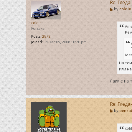
Re: Гледа
P
by
coldie
o
s
t
coldie
Ame
Forsaken
Fri 
Posts:
2978
Joined:
Fri Dec 05, 2008 10:20 pm
Меж
На тем
Или на
Лаик е на 
Re: Гледа
P
by
penza
o
s
t
cold