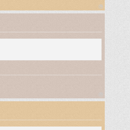
T
o
p
T
o
p