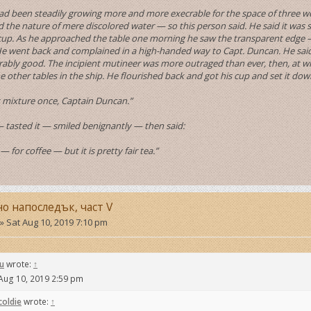
ad been steadily growing more and more execrable for the space of three weeks
the nature of mere discolored water — so this person said. He said it was 
cup. As he approached the table one morning he saw the transparent edge —
 He went back and complained in a high-handed way to Capt. Duncan. He said 
ably good. The incipient mutineer was more outraged than ever, then, at wh
he other tables in the ship. He flourished back and got his cup and set it do
at mixture once, Captain Duncan.”
— tasted it — smiled benignantly — then said:
r — for coffee — but it is pretty fair tea.”
но напоследък, част V
»
Sat Aug 10, 2019 7:10 pm
u
wrote:
↑
Aug 10, 2019 2:59 pm
coldie
wrote:
↑