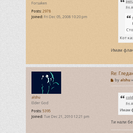
pen
Forsaken
z
Fri 
a
Posts:
2978
t
Joined:
Fri Dec 05, 2008 10:20 pm
a
Сто
Кот к
Имам флан
Re: Гледа
P
by
alshu
o
s
t
alshu
cold
Elder God
Fri 
Имам ф
Posts:
5395
Joined:
Tue Dec 21, 2010 12:21 pm
Ти нали бе