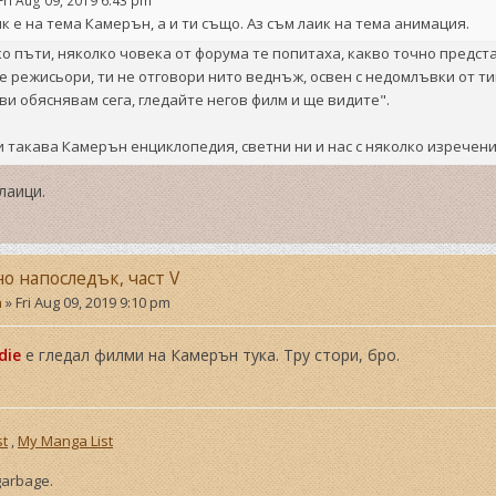
Fri Aug 09, 2019 6:43 pm
к е на тема Камерън, а и ти също. Аз съм лаик на тема анимация.
о пъти, няколко човека от форума те попитаха, какво точно предста
е режисьори, ти не отговори нито веднъж, освен с недомлъвки от тип
 ви обяснявам сега, гледайте негов филм и ще видите".
и такава Камерън енциклопедия, светни ни и нас с няколко изречения
лаици.
но напоследък, част V
a
»
Fri Aug 09, 2019 9:10 pm
die
е гледал филми на Камерън тука. Тру стори, бро.
st
,
My Manga List
 garbage.