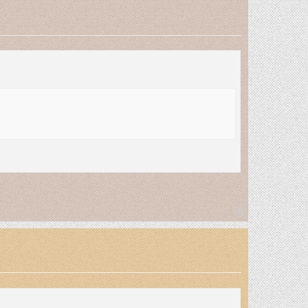
T
o
p