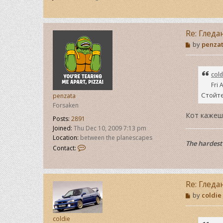
Re: Гледа
P
by
penza
o
s
t
cold
Fri 
Стойте
penzata
Forsaken
Кот кажеш
Posts:
2891
Joined:
Thu Dec 10, 2009 7:13 pm
Location:
between the planescapes
The hardest 
C
Contact:
o
n
t
a
Re: Гледа
c
P
by
coldie
t
o
p
s
e
t
coldie
n