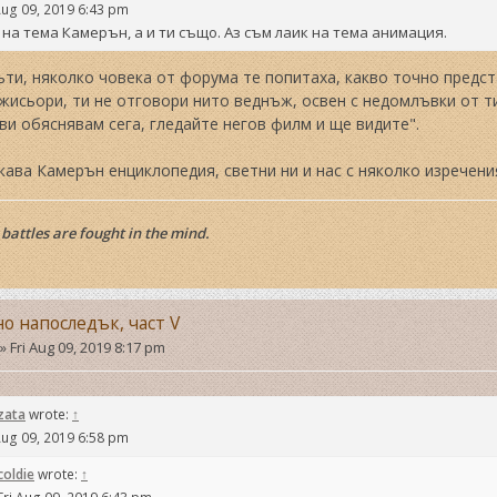
Aug 09, 2019 6:43 pm
 на тема Камерън, а и ти също. Аз съм лаик на тема анимация.
ти, няколко човека от форума те попитаха, какво точно предст
жисьори, ти не отговори нито веднъж, освен с недомлъвки от ти
 ви обяснявам сега, гледайте негов филм и ще видите".
кава Камерън енциклопедия, светни ни и нас с няколко изречения
battles are fought in the mind.
но напоследък, част V
»
Fri Aug 09, 2019 8:17 pm
zata
wrote:
↑
Aug 09, 2019 6:58 pm
coldie
wrote:
↑