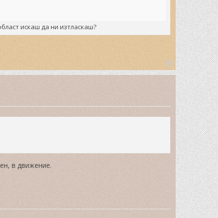
област искаш да ни изтласкаш?
T
o
p
ен, в движение.