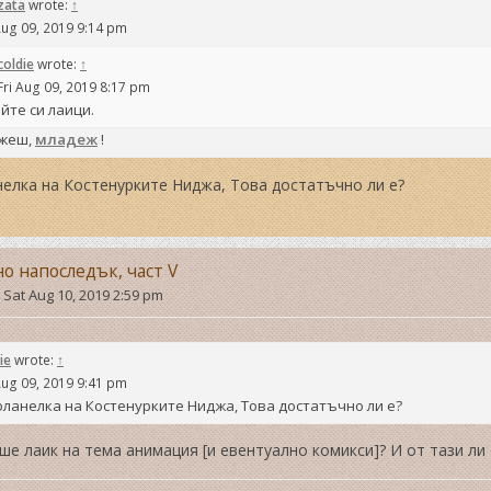
zata
wrote:
↑
Aug 09, 2019 9:14 pm
coldie
wrote:
↑
Fri Aug 09, 2019 8:17 pm
йте си лаици.
ажеш,
младеж
!
елка на Костенурките Ниджа, Това достатъчно ли е?
но напоследък, част V
»
Sat Aug 10, 2019 2:59 pm
ie
wrote:
↑
Aug 09, 2019 9:41 pm
ланелка на Костенурките Ниджа, Това достатъчно ли е?
ше лаик на тема анимация [и евентуално комикси]? И от тази ли