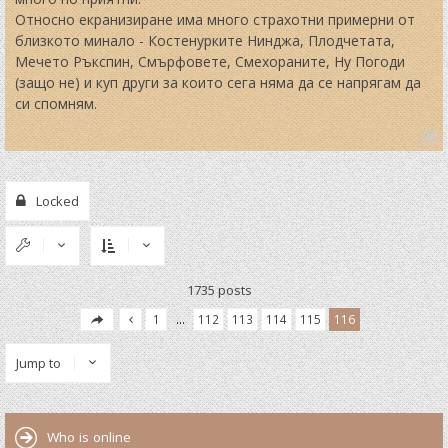
Относно екранизиране има много страхотни примерни от
близкото минало - Костенурките Нинджа, Плодчетата,
Мечето Ръкспин, Смърфовете, Смехораните, Ну Погоди
(защо не) и куп други за които сега няма да се напрягам да
си спомням.
T
o
p
Locked
1735 posts
1
…
112
113
114
115
116
Jump to
Who is online