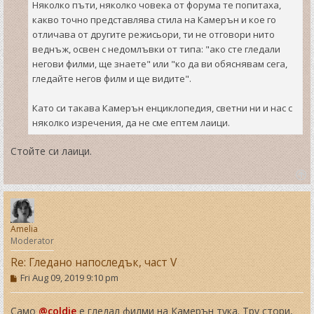
Няколко пъти, няколко човека от форума те попитаха,
какво точно представлява стила на Камерън и кое го
отличава от другите режисьори, ти не отговори нито
веднъж, освен с недомлъвки от типа: "ако сте гледали
негови филми, ще знаете" или "ко да ви обяснявам сега,
гледайте негов филм и ще видите".
Като си такава Камерън енциклопедия, светни ни и нас с
няколко изречения, да не сме ептем лаици.
Стойте си лаици.
T
o
p
Amelia
Moderator
Re: Гледано напоследък, част V
P
Fri Aug 09, 2019 9:10 pm
o
s
t
Само
@coldie
е гледал филми на Камерън тука. Тру стори,