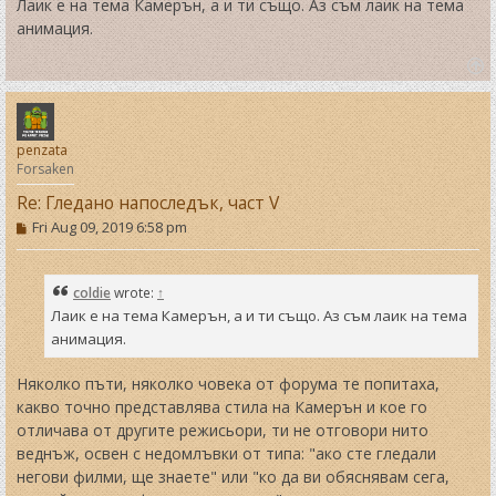
Лаик е на тема Камерън, а и ти също. Аз съм лаик на тема
анимация.
T
o
p
penzata
Forsaken
Re: Гледано напоследък, част V
P
Fri Aug 09, 2019 6:58 pm
o
s
t
coldie
wrote:
↑
Лаик е на тема Камерън, а и ти също. Аз съм лаик на тема
анимация.
Няколко пъти, няколко човека от форума те попитаха,
какво точно представлява стила на Камерън и кое го
отличава от другите режисьори, ти не отговори нито
веднъж, освен с недомлъвки от типа: "ако сте гледали
негови филми, ще знаете" или "ко да ви обяснявам сега,