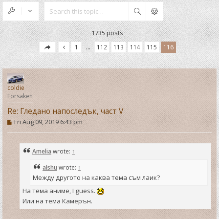
Search
1735 posts
1
…
112
113
114
115
116
coldie
Forsaken
Re: Гледано напоследък, част V
P
Fri Aug 09, 2019 6:43 pm
o
s
t
Amelia
wrote:
↑
alshu
wrote:
↑
Между другото на каква тема съм лаик?
На тема аниме, I guess.
Или на тема Камерън.