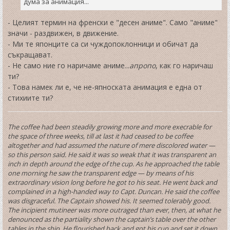
дума за анимация...
- Целият термин на френски е "десен аниме". Само "аниме"
значи - раздвижен, в движение.
- Ми те японците са си чуждопоклонници и обичат да
съкращават.
- Не само ние го наричаме аниме...
апропо
, как го наричаш
ти?
- Това намек ли е, че не-япноската анимация е една от
стихиите ти?
The coffee had been steadily growing more and more execrable for
the space of three weeks, till at last it had ceased to be coffee
altogether and had assumed the nature of mere discolored water —
so this person said. He said it was so weak that it was transparent an
inch in depth around the edge of the cup. As he approached the table
one morning he saw the transparent edge — by means of his
extraordinary vision long before he got to his seat. He went back and
complained in a high-handed way to Capt. Duncan. He said the coffee
was disgraceful. The Captain showed his. It seemed tolerably good.
The incipient mutineer was more outraged than ever, then, at what he
denounced as the partiality shown the captain’s table over the other
tables in the ship. He flourished back and got his cup and set it down