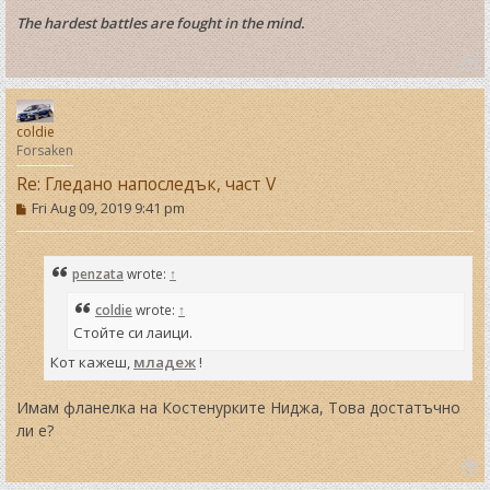
The hardest battles are fought in the mind.
T
o
p
coldie
Forsaken
Re: Гледано напоследък, част V
P
Fri Aug 09, 2019 9:41 pm
o
s
t
penzata
wrote:
↑
coldie
wrote:
↑
Стойте си лаици.
Кот кажеш,
младеж
!
Имам фланелка на Костенурките Ниджа, Това достатъчно
ли е?
T