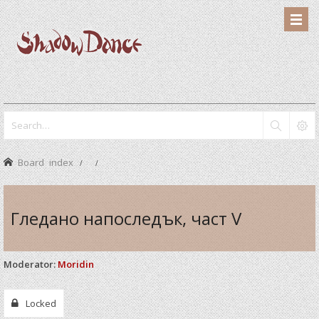
Board index
Гледано напоследък, част V
Moderator:
Moridin
Locked