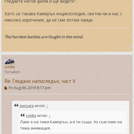
гледайте негов филм и ще видите".
Като си такава Камерън енциклопедия, светни ни и нас с
няколко изречения, да не сме ептем лаици.
The hardest battles are fought in the mind.
T
o
p
coldie
Forsaken
Re: Гледано напоследък, част V
P
Fri Aug 09, 2019 8:17 pm
o
s
t
penzata
wrote:
↑
coldie
wrote:
↑
Лаик е на тема Камерън, а и ти също. Аз съм лаик на
тема анимация.