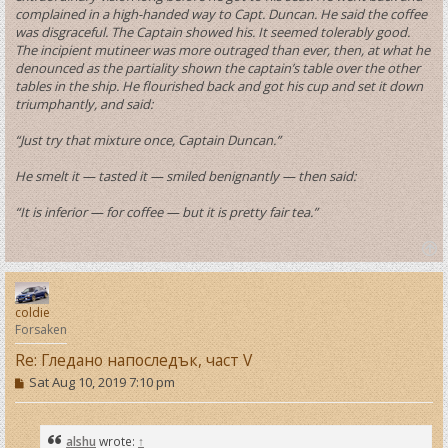
complained in a high-handed way to Capt. Duncan. He said the coffee
was disgraceful. The Captain showed his. It seemed tolerably good.
The incipient mutineer was more outraged than ever, then, at what he
denounced as the partiality shown the captain’s table over the other
tables in the ship. He flourished back and got his cup and set it down
triumphantly, and said:
“Just try that mixture once, Captain Duncan.”
He smelt it — tasted it — smiled benignantly — then said:
“It is inferior — for coffee — but it is pretty fair tea.”
T
o
p
coldie
Forsaken
Re: Гледано напоследък, част V
P
Sat Aug 10, 2019 7:10 pm
o
s
t
alshu
wrote:
↑