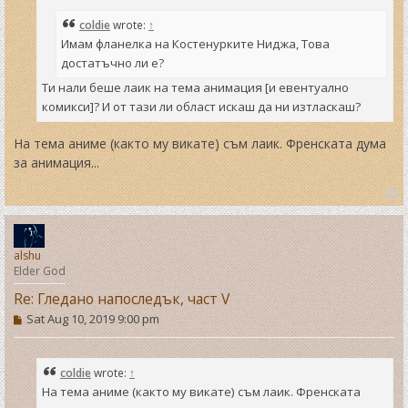
coldie
wrote:
↑
Имам фланелка на Костенурките Ниджа, Това
достатъчно ли е?
Ти нали беше лаик на тема анимация [и евентуално
комикси]? И от тази ли област искаш да ни изтласкаш?
На тема аниме (както му викате) съм лаик. Френската дума
за анимация...
T
o
p
alshu
Elder God
Re: Гледано напоследък, част V
P
Sat Aug 10, 2019 9:00 pm
o
s
t
coldie
wrote:
↑
На тема аниме (както му викате) съм лаик. Френската