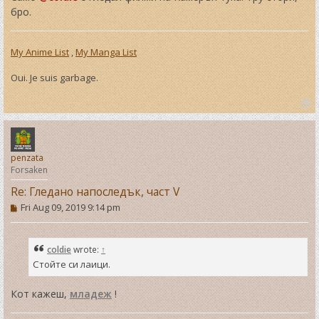
бро.
My Anime List
,
My Manga List
Oui. Je suis garbage.
T
o
p
penzata
Forsaken
Re: Гледано напоследък, част V
P
Fri Aug 09, 2019 9:14 pm
o
s
t
coldie
wrote:
↑
Стойте си лаици.
Кот кажеш,
младеж
!