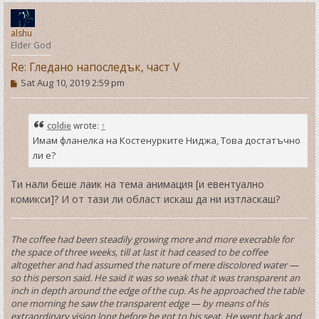
o
p
alshu
Elder God
Re: Гледано напоследък, част V
P
Sat Aug 10, 2019 2:59 pm
o
s
t
coldie
wrote:
↑
Имам фланелка на Костенурките Ниджа, Това достатъчно
ли е?
Ти нали беше лаик на тема анимация [и евентуално
комикси]? И от тази ли област искаш да ни изтласкаш?
The coffee had been steadily growing more and more execrable for
the space of three weeks, till at last it had ceased to be coffee
altogether and had assumed the nature of mere discolored water —
so this person said. He said it was so weak that it was transparent an
inch in depth around the edge of the cup. As he approached the table
one morning he saw the transparent edge — by means of his
extraordinary vision long before he got to his seat. He went back and