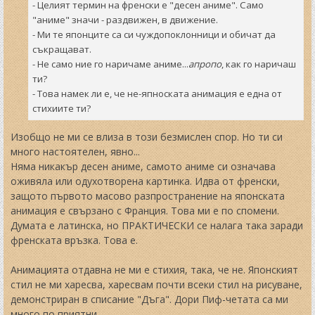
- Целият термин на френски е "десен аниме". Само
"аниме" значи - раздвижен, в движение.
- Ми те японците са си чуждопоклонници и обичат да
съкращават.
- Не само ние го наричаме аниме...
апропо
, как го наричаш
ти?
- Това намек ли е, че не-япноската анимация е една от
стихиите ти?
Изобщо не ми се влиза в този безмислен спор. Но ти си
много настоятелен, явно...
Няма никакър десен аниме, самото аниме си означава
оживяла или одухотворена картинка. Идва от френски,
защото първото масово разпространение на японската
анимация е свързано с Франция. Това ми е по спомени.
Думата е латинска, но ПРАКТИЧЕСКИ се налага така заради
френската връзка. Това е.
Анимацията отдавна не ми е стихия, така, че не. Японският
стил не ми харесва, харесвам почти всеки стил на рисуване,
демонстриран в списание "Дъга". Дори Пиф-четата са ми
много по приятни.