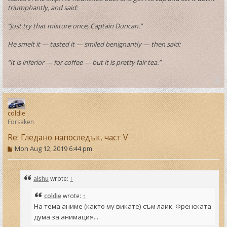
triumphantly, and said:
“Just try that mixture once, Captain Duncan.”
He smelt it — tasted it — smiled benignantly — then said:
“It is inferior — for coffee — but it is pretty fair tea.”
T
o
p
coldie
Forsaken
Re: Гледано напоследък, част V
P
Mon Aug 12, 2019 6:44 pm
o
s
t
alshu
wrote:
↑
coldie
wrote:
↑
На тема аниме (както му викате) съм лаик. Френската
дума за анимация...