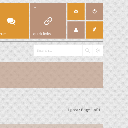
orum
quick links
1 post • Page
1
of
1