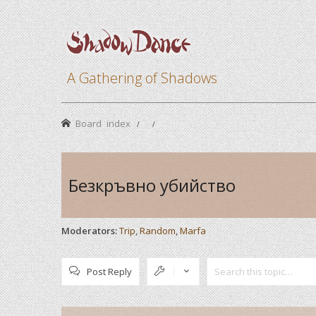
A Gathering of Shadows
Board index
Безкръвно убийство
Moderators:
Trip
,
Random
,
Marfa
Post Reply