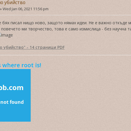
о убийство
»
Wed Jan 06, 2021 11:56 pm
 бях писал нищо ново, защото нямах идеи. Не е важно откъде ми
 повечето ми творчество, това е само измислица - без научна так
о убийство" - 14 страници PDF
 where root is!