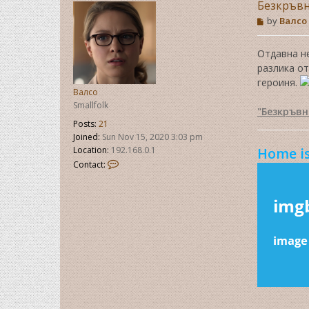
Безкръвн
P
by
Валсо
o
s
t
Отдавна не
разлика от
героиня.
Валсо
Smallfolk
"Безкръвн
Posts:
21
Joined:
Sun Nov 15, 2020 3:03 pm
Home is
Location:
192.168.0.1
C
Contact:
o
n
t
a
c
t
В
а
л
с
о