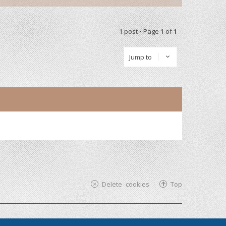
T
o
p
1 post • Page
1
of
1
Jump to
Delete cookies
Top