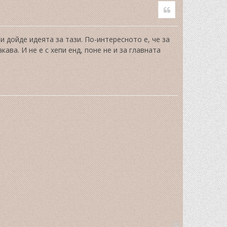
Quote
 дойде идеята за тази. По-интересното е, че за
ава. И не е с хепи енд, поне не и за главната