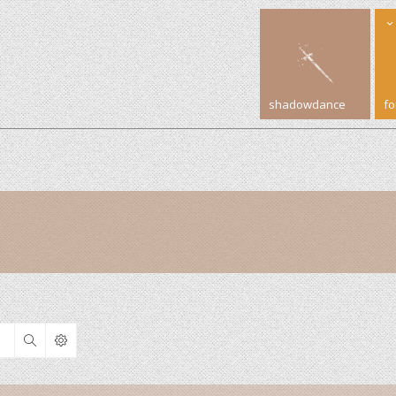
shadowdance
f
Search