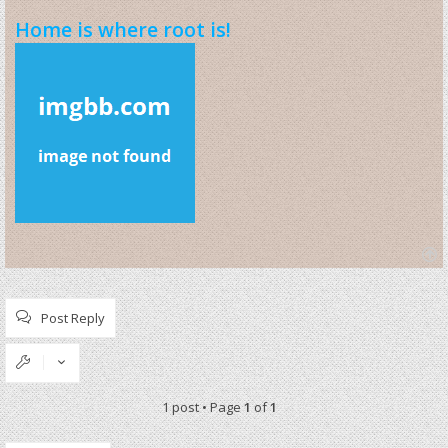
Home is where root is!
T
o
p
Post Reply
1 post • Page
1
of
1