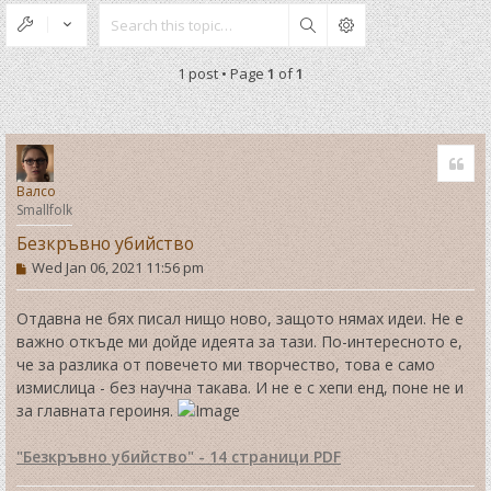
Search
1 post • Page
1
of
1
Quo
Валсо
Smallfolk
Безкръвно убийство
P
Wed Jan 06, 2021 11:56 pm
o
s
t
Отдавна не бях писал нищо ново, защото нямах идеи. Не е
важно откъде ми дойде идеята за тази. По-интересното е,
че за разлика от повечето ми творчество, това е само
измислица - без научна такава. И не е с хепи енд, поне не и
за главната героиня.
"Безкръвно убийство" - 14 страници PDF