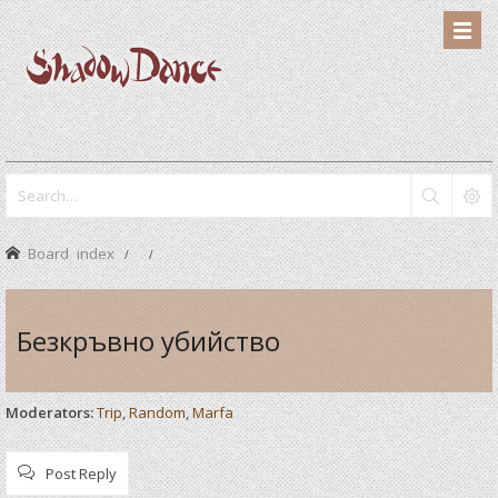
Board index
Безкръвно убийство
Moderators:
Trip
,
Random
,
Marfa
Post Reply