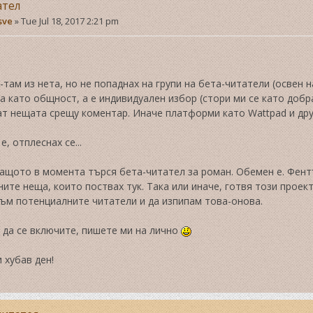
ател
sve
»
Tue Jul 18, 2017 2:21 pm
,
-там из нета, но не попаднах на групи на бета-читатели (освен н
 като общност, а е индивидуален избор (стори ми се като добр
ат нещата срещу коментар. Иначе платформи като Wattpad и друг
е, отплеснах се...
защото в момента търся бета-читател за роман. Обемен е. Фен
ите неща, които поствах тук. Така или иначе, готвя този проект
към потенциалните читатели и да изпипам това-онова.
 да се включите, пишете ми на лично
 хубав ден!