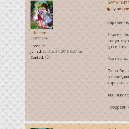
Бета-чит
P
by
adven
o
s
t
Здравейте
advensve
Търсих тук
Commoner
съществува
Posts:
25
да си качв
Joined:
Sat Apr 24, 2010 6:37 pm
C
Contact:
Както и да 
o
n
Пиша Ви, 
t
a
от предишн
c
коректна 
t
a
Ако искате
d
v
e
Поздрави и
n
s
v
e