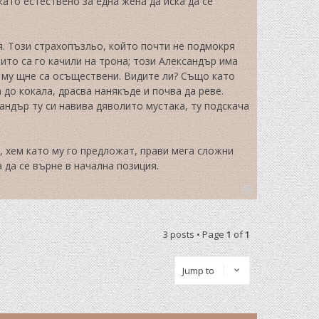
като естествено за една жена да иска да се
. Този страхопъзльо, който почти не подмокря
ито са го качили на трона; този Александър има
 му щне са осъществени. Видите ли? Също като
 до кокала, драсва нанякъде и почва да реве.
андър ту си навива дяволито мустака, ту подскача
а, хем като му го предложат, прави мега сложни
а да се върне в начална позиция.
T
o
p
3 posts • Page
1
of
1
Jump to