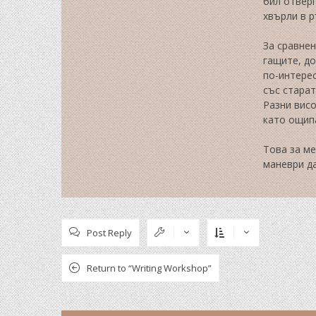
бил отверг
хвърли в р
За сравне
гащите, до
по-интере
със старат
Разни висо
като ощипа
Това за ме
маневри да
Post Reply
Return to “Writing Workshop”