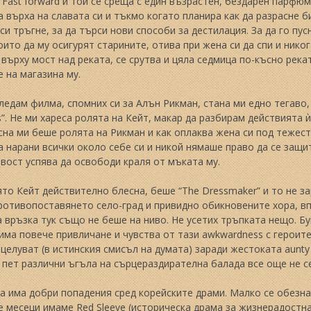
 Fast forward и той се среща с един възрастен, бездарен парфю
а върха на славата си и тъкмо когато планира как да разрасне 
си тръгне, за да търси нови способи за дестилация. За да го пу
оито да му осигурят старините, отива при жена си да спи и ник
върху мост над реката, се срутва и цяла седмица по-късно рек
 на магазина му.
ледам филма, спомних си за Алън Рикман, стана ми едно тегаво, 
os”. Не ми хареса ролята на Кейт, макар да разбирам действията
на ми беше ролята на Рикман и как оплаква жена си под тежест
нарани всички около себе си и никой нямаше право да се защит
вост успява да освободи краля от мъката му.
ято Кейт действително блесна, беше “The Dressmaker” и то не з
противопоставянето село-град и привидно обикновените хора, в
 връзка тук също не беше на ниво. Не усетих тръпката нещо. Б
има повече привличане и чувства от тази awkwardness с героите
 целуват (в истинския смисъл на думата) заради жестоката aunty 
 пет различни ъгъла на сърцераздирателна балада все още не се
а има добри попадения сред корейските драми. Малко се обезна
 месеци имаме Red Sleeve (историческа драма за жизнерадостна