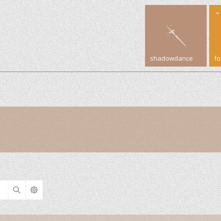
shadowdance
f
Search