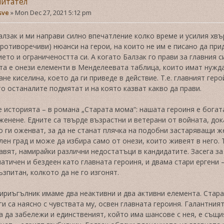
читател
sve
»
Mon Dec 27, 2021 5:12 pm
алзак и ми направи силно впечатление колко време и усилия хв
противоречиви) нюанси на герои, на които не им е писано да п
ето и ограничеността си. А когато Балзак го прави за главния с
а е онези елементи в Менделеевата таблица, които имат нужда
не киселина, което да ги приведе в действие. Т.е. главният геро
то останалите подмятат и на която казват какво да прави.
е историята – в романа „Старата мома“: нашата героиня е богат
женене. Едните са твърде възрастни и ветерани от войната, док
 ги оженват, за да не станат плячка на подобни застаряващи ж
ен град и може да избира само от онези, които живеят в него
авят, намирайки различни недостатъци в кандидатите. Засега з
атичен и бездеен като главната героиня, и двама стари ергени –
ъзпитан, колкото да не го изгонят.
ириъгълник имаме два неактивни и два активни елемента. Стара
ги са наясно с чувствата му, освен главната героиня. Галантния
 да забележи и единственият, който има шансове с нея, е същия