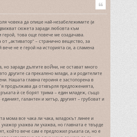
Quote
p
ърля човека да опише най-незабележимите (и
ридвижват сюжета заради любовта към
и герой, това още повече ме озадачава.
 от „активатор“ – странично вещество, за
й вече не е герой на историята си, а сламена
а, но заради дългите воЙни, не остават много
ато другите са прекалено млади, а и родителите
ени. Нашата главна героиня е застопорена в
. Тя продължава да отхвърля предложенията,
а ръката ѝ се борят трима – един младеж, също
 единият, галантен и хитър, другият – грубоват и
та мома все чака ли чака, младокът линее и
т ухажор ухажва ли ухажва, но главната е твърде
т, който вече сам е предложил ръката си, но е