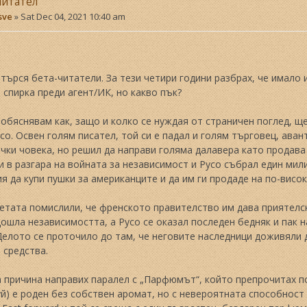
читател
sve
»
Sat Dec 04, 2021 10:40 am
търся бета-читатели. За тези четири години разбрах, че имало 
 спирка преди агент/ИК, но какво пък?
обяснявам как, защо и колко се нуждая от страничен поглед, щ
со. Освен голям писател, той си е падал и голям търговец, ава
чки човека, но решил да направи голяма далавера като продава
 в разгара на войната за независимост и Русо събрал един мил
я да купи пушки за американците и да им ги продаде на по-висок
тата помислили, че френското правителство им дава приятелск
Дошла независимостта, а Русо се оказал последен бедняк и пак 
елото се проточило до там, че неговите наследници доживяли д
 средства.
а причина направих паралел с „Парфюмът“, който препрочитах п
й) е роден без собствен аромат, но с невероятната способност