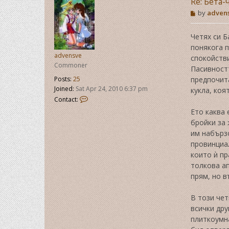
Re: Бета-
P
by
adven
o
s
t
Четях си Б
понякога 
advensve
спокойстви
Commoner
Пасивностт
Posts:
25
предпочита
Joined:
Sat Apr 24, 2010 6:37 pm
кукла, коя
C
Contact:
o
Ето каква 
n
бройки за 
t
a
им набързо
c
провинциал
t
които ѝ пр
a
толкова ап
d
прям, но в
v
e
n
В този чет
s
всички дру
v
плиткоумна
e