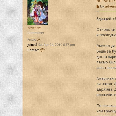
Re: Бета-
P
by
adven
o
s
t
Здравейте!
advensve
Отново си 
Commoner
и последна
Posts:
25
Joined:
Sat Apr 24, 2010 6:37 pm
Вместо да 
C
Contact:
Беше за Ру
o
доста пари
n
тъкмо били
t
a
спестявани
c
t
Американче
a
ли чакал. 
d
държава. Д
v
e
вложените
n
s
По някакв
v
или Грьону
e