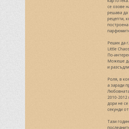
картотека.
се озове н
решава да 
рецепти, к
построена 
парфюмите
Реших да г
Little Cha
По-интерес
Можеше да 
и разсъдли
Роля, в ко
а заради 
Любовната
2010-2012 
дори не се
секунди от
Тази годин
последните