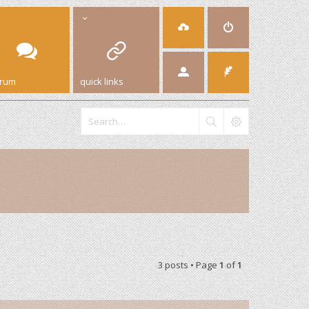
orum
quick links
3 posts • Page
1
of
1