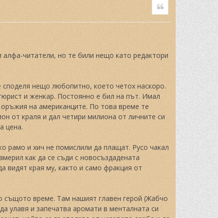
Quote
p
и алфа-читатели, но те били нещо като редактори
е споделя нещо любопитно, което четох наскоро.
нтюрист и женкар. Постоянно е бил на път. Имал
 оръжия на американците. По това време те
ион от краля и дал четири милиона от личните си
а цена.
о рамо и хич не помислили да плащат. Русо чакал
намерил как да се съди с новосъздадената
а видят края му, както и само фракция от
о същото време. Там нашият главен герой (Жабчо
 да улавя и запечатва аромати в менталната си