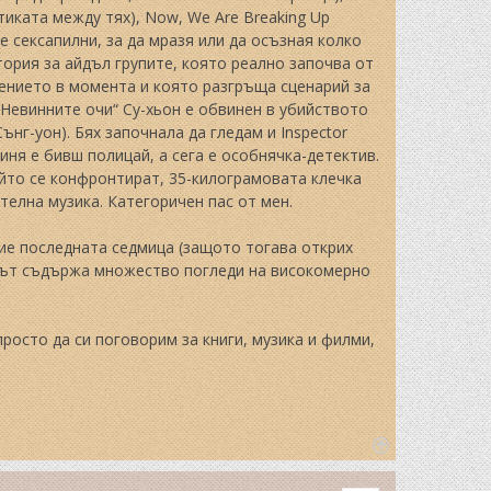
иката между тях), Now, We Are Breaking Up
 сексапилни, за да мразя или да осъзная колко
стория за айдъл групите, която реално започва от
жението в момента и която разгръща сценарий за
„Невинните очи“ Су-хьон е обвинен в убийството
нг-уон). Бях започнала да гледам и Inspector
оиня е бивш полицай, а сега е особнячка-детектив.
йто се конфронтират, 35-килограмовата клечка
елна музика. Категоричен пас от мен.
ние последната седмица (защото тогава открих
липът съдържа множество погледи на високомерно
просто да си поговорим за книги, музика и филми,
T
o