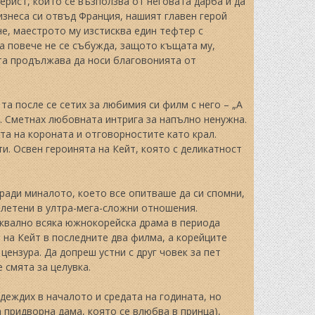
мерист, който се възползва от неговата дарба и да
бизнеса си отвъд Франция, нашият главен герой
сне, маестрото му изстисква един тефтер с
ога повече не се събужда, защото къщата му,
ата продължава да носи благовонията от
та после се сетих за любимия си филм с него – „A
 ѝ. Сметнах любовната интрига за напълно ненужна.
та на короната и отговорностите като крал.
и. Освен героинята на Кейт, която с деликатност
аради миналото, което все опитваше да си спомни,
плетени в ултра-мега-сложни отношения.
уквално всяка южнокорейска драма в периода
 на Кейт в последните два филма, а корейците
цензура. Да допреш устни с друг човек за пет
 смята за целувка.
деждих в началото и средата на годината, но
 придворна дама, която се влюбва в принца),