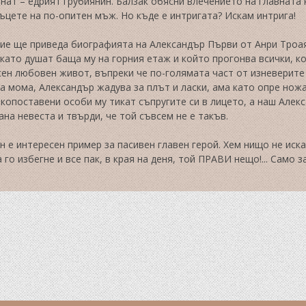
нат – едрият грубиянин. Балзак обясни влечението на главната 
ъцете на по-опитен мъж. Но къде е интригата? Искам интрига!
ние ще приведа биографията на Александър Първи от Анри Троая
като душат баща му на горния етаж и който прогонва всички, ко
сен любовен живот, въпреки че по-голямата част от изневерите
а мома, Александър жадува за плът и ласки, ама като опре ножа
копоставени особи му тикат съпругите си в лицето, а наш Алекс
на невеста и твърди, че той съвсем не е такъв.
н е интересен пример за пасивен главен герой. Хем нищо не иск
 го избегне и все пак, в края на деня, той ПРАВИ нещо!... Само з