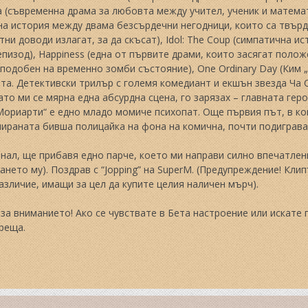
a (съвременна драма за любовта между учител, ученик и математ
а история между двама безсърдечни негодници, които са твърде
ни доводи излагат, за да скъсат), Idol: The Coup (симпатична и
пизод), Happiness (една от първите драми, които засягат поло
 подобен на временно зомби състояние), One Ordinary Day (Ким 
та. Детективски трилър с големя комедиант и екшън звезда Ча Съ
ато ми се мярна една абсурдна сцена, го зарязах – главната гер
Мориарти“ е едно младо момиче психопат. Още първия път, в ко
ираната бивша полицайка на фона на комична, почти подиграват
нал, ще прибавя едно парче, което ми направи силно впечатле
нето му). Поздрав с “Jopping” на SuperM. (Предупреждение! К
азличие, имащи за цел да купите целия наличен мърч).
за вниманието! Ако се чувствате в Бета настроение или искате 
реща.