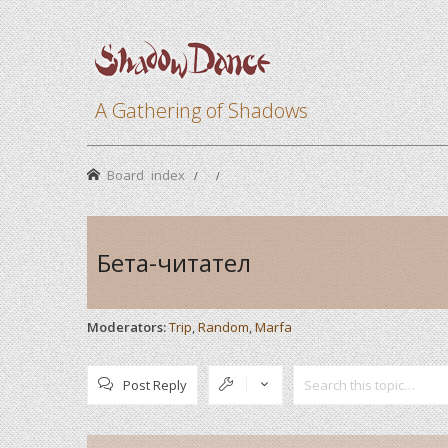
A Gathering of Shadows
Board index
Бета-читател
Moderators:
Trip
,
Random
,
Marfa
Post Reply