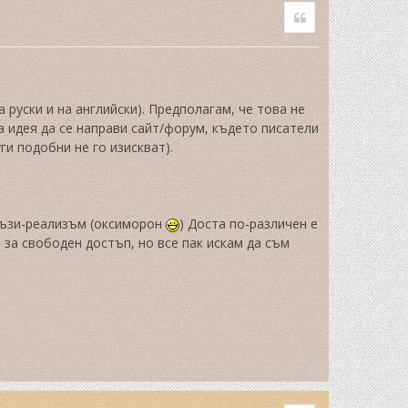
Quote
а руски и на английски). Предполагам, че това не
а идея да се направи сайт/форум, където писатели
и подобни не го изискват).
тъзи-реализъм (оксиморон
) Доста по-различен е
 за свободен достъп, но все пак искам да съм
T
o