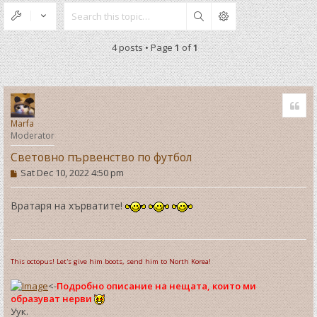
Search
4 posts • Page
1
of
1
Quo
Marfa
Moderator
Световно първенство по футбол
P
Sat Dec 10, 2022 4:50 pm
o
s
t
Вратаря на хърватите!
This octopus! Let's give him boots, send him to North Korea!
<-
Подробно описание на нещата, които ми
образуват нерви
Уук.