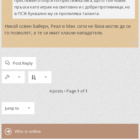
престижен отбор и по-престижна лига, щото тоя човек
пръска като играе на световно и с добри противници, но
в ПСЖ буквално му се пропилява таланта.
Никой освен Байерн, Реал и Ман. сити не биха могли да си
го позволят, а те си имат класни нападатели.
T
o
p
Post Reply
4 posts • Page
1
of
1
Jump to
Who is online