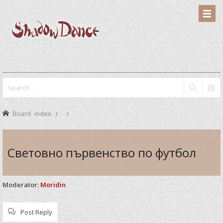
Board index
Световно първенство по футбол
Moderator:
Moridin
Post Reply