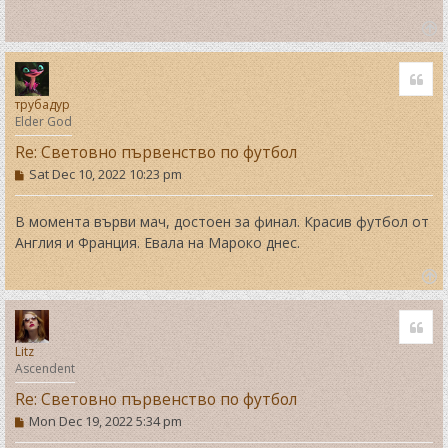
T
o
Quo
p
трубадур
Elder God
Re: Световно първенство по футбол
P
Sat Dec 10, 2022 10:23 pm
o
s
t
В момента върви мач, достоен за финал. Красив футбол от
Англия и Франция. Евала на Мароко днес.
T
o
Quo
p
Litz
Ascendent
Re: Световно първенство по футбол
P
Mon Dec 19, 2022 5:34 pm
o