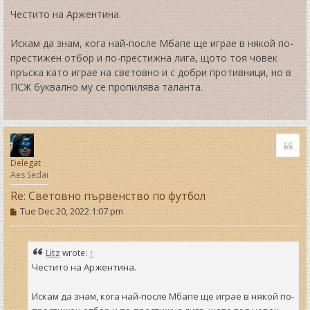
s
t
Честито на Аржентина.
Искам да знам, кога най-после Мбапе ще играе в някой по-
престижен отбор и по-престижна лига, щото тоя човек
пръска като играе на световно и с добри противници, но в
ПСЖ буквално му се пропилява таланта.
T
o
Quo
p
Delegat
Aes Sedai
Re: Световно първенство по футбол
P
Tue Dec 20, 2022 1:07 pm
o
s
t
Litz
wrote:
↑
Честито на Аржентина.
Искам да знам, кога най-после Мбапе ще играе в някой по-