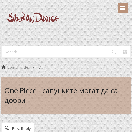
Board index
One Piece - сапунките могат да са
добри
Post Reply