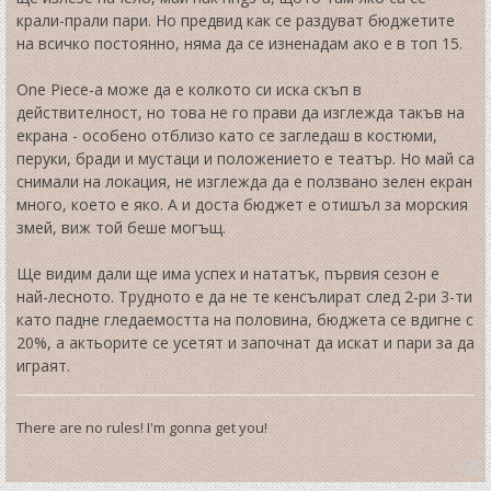
крали-прали пари. Но предвид как се раздуват бюджетите
на всичко постоянно, няма да се изненадам ако е в топ 15.
One Piece-а може да е колкото си иска скъп в
действителност, но това не го прави да изглежда такъв на
екрана - особено отблизо като се загледаш в костюми,
перуки, бради и мустаци и положението е театър. Но май са
снимали на локация, не изглежда да е ползвано зелен екран
много, което е яко. А и доста бюджет е отишъл за морския
змей, виж той беше могъщ.
Ще видим дали ще има успех и нататък, първия сезон е
най-лесното. Трудното е да не те кенсълират след 2-ри 3-ти
като падне гледаемостта на половина, бюджета се вдигне с
20%, а актьорите се усетят и започнат да искат и пари за да
играят.
There are no rules! I'm gonna get you!
T