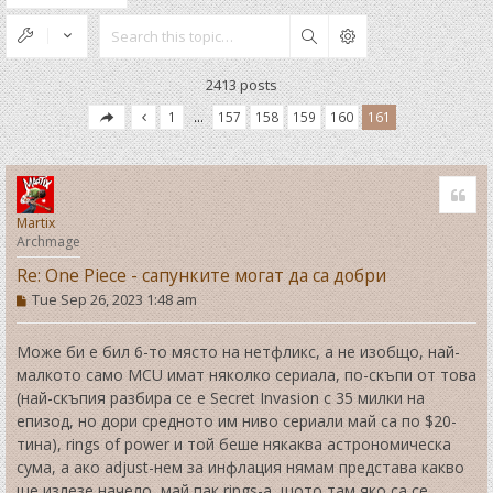
Search
2413 posts
1
…
157
158
159
160
161
Quo
Martix
Archmage
Re: One Piece - сапунките могат да са добри
P
Tue Sep 26, 2023 1:48 am
o
s
t
Може би е бил 6-то място на нетфликс, а не изобщо, най-
малкото само MCU имат няколко сериала, по-скъпи от това
(най-скъпия разбира се е Secret Invasion с 35 милки на
епизод, но дори средното им ниво сериали май са по $20-
тина), rings of power и той беше някаква астрономическа
сума, а ако adjust-нем за инфлация нямам представа какво
ще излезе начело, май пак rings-а, щото там яко са се