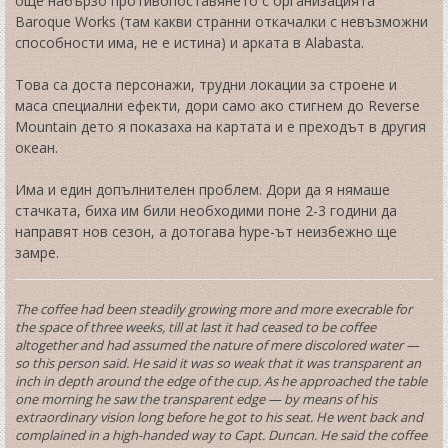
още набързо противопоставянето с организацията
Baroque Works (там какви странни откачалки с невъзможни
способности има, не е истина) и арката в Alabasta.
Това са доста персонажи, трудни локации за строене и
маса специални ефекти, дори само ако стигнем до Reverse
Mountain дето я показаха на картата и е преходът в другия
океан.
Има и един допълнителен проблем. Дори да я нямаше
стачката, биха им били необходими поне 2-3 години да
направят нов сезон, а дотогава hype-ът неизбежно ще
замре.
The coffee had been steadily growing more and more execrable for
the space of three weeks, till at last it had ceased to be coffee
altogether and had assumed the nature of mere discolored water —
so this person said. He said it was so weak that it was transparent an
inch in depth around the edge of the cup. As he approached the table
one morning he saw the transparent edge — by means of his
extraordinary vision long before he got to his seat. He went back and
complained in a high-handed way to Capt. Duncan. He said the coffee