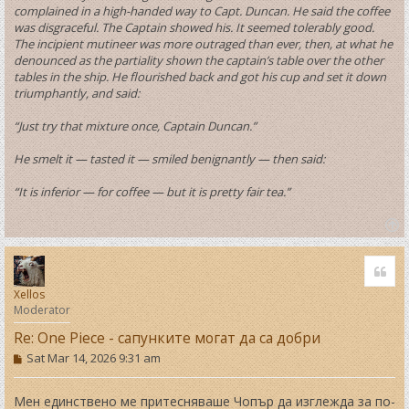
complained in a high-handed way to Capt. Duncan. He said the coffee
was disgraceful. The Captain showed his. It seemed tolerably good.
The incipient mutineer was more outraged than ever, then, at what he
denounced as the partiality shown the captain’s table over the other
tables in the ship. He flourished back and got his cup and set it down
triumphantly, and said:
“Just try that mixture once, Captain Duncan.”
He smelt it — tasted it — smiled benignantly — then said:
“It is inferior — for coffee — but it is pretty fair tea.”
T
o
Quo
p
Xellos
Moderator
Re: One Piece - сапунките могат да са добри
P
Sat Mar 14, 2026 9:31 am
o
s
t
Мен единствено ме притесняваше Чопър да изглежда за по-