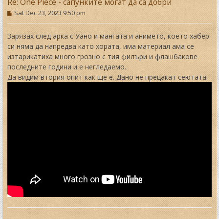
Re: One Piece - сапунките могат да са добри
P
Sat Dec 23, 2023 9:50 pm
o
s
t
Зарязах след арка с Уано и мангата и анимето, което хабер
си няма да напредва като хората, има материал ама се
изтарикатиха много грозно с тия филъри и флашбакове
последните години и е негледаемо.
Да видим втория опит как ще е. Дано не прецакат сеютата.