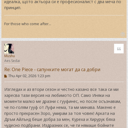
идеалка, щото актьора си е професионалист с два меча по
принцип.
For those who come after...
T
o
Quo
p
Mushu
Aes Sedai
Re: One Piece - сапунките могат да са добри
P
Thu Apr 02, 2026 1:23 pm
o
s
t
Изгледах и аз втори сезон и честно казано все така си ми
харесва тази версия на любимото ОП. Само Иняки на
моменти малко ме дразни с гууфинес, но после осъзнавам,
че по-голям гууф от Луфи нема, та ми минава. Макеню е
просто прекрасен Зоро, умирам за тоя човек! Арката на
Дръм Айлънд беше добра за мен, Куреха и Хирурук бяха
чудесно подбрани. Издразних се, че ги нямаше бойните