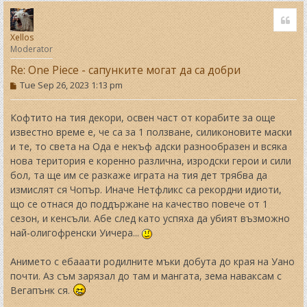
o
Quo
p
Xellos
Moderator
Re: One Piece - сапунките могат да са добри
P
Tue Sep 26, 2023 1:13 pm
o
s
t
Кофтито на тия декори, освен част от корабите за още
известно време е, че са за 1 ползване, силиконовите маски
и те, то света на Ода е некъф адски разнообразен и всяка
нова територия е коренно различна, изродски герои и сили
бол, та ще им се разкаже играта на тия дет трябва да
измислят ся Чопър. Иначе Нетфликс са рекордни идиоти,
що се отнася до поддържане на качество повече от 1
сезон, и кенсъли. Абе след като успяха да убият възможно
най-олигофренски Уичера...
Анимето с ебааати родилните мъки добута до края на Уано
почти. Аз съм зарязал до там и мангата, зема наваксам с
Вегапънк ся.