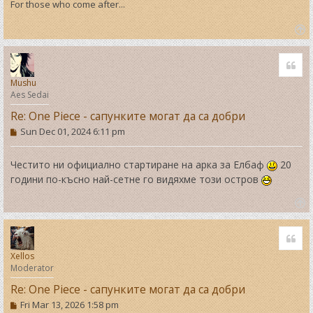
For those who come after...
T
o
Quo
p
Mushu
Aes Sedai
Re: One Piece - сапунките могат да са добри
P
Sun Dec 01, 2024 6:11 pm
o
s
t
Честито ни официално стартиране на арка за Елбаф
20
години по-късно най-сетне го видяхме този остров
T
o
Quo
p
Xellos
Moderator
Re: One Piece - сапунките могат да са добри
P
Fri Mar 13, 2026 1:58 pm