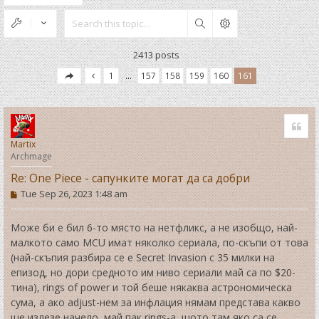
Search
2413 posts
1
…
157
158
159
160
161
Quo
Martix
Archmage
Re: One Piece - сапунките могат да са добри
P
Tue Sep 26, 2023 1:48 am
o
s
t
Може би е бил 6-то място на нетфликс, а не изобщо, най-
малкото само MCU имат няколко сериала, по-скъпи от това
(най-скъпия разбира се е Secret Invasion с 35 милки на
епизод, но дори средното им ниво сериали май са по $20-
тина), rings of power и той беше някаква астрономическа
сума, а ако adjust-нем за инфлация нямам представа какво
ще излезе начело, май пак rings-а, щото там яко са се