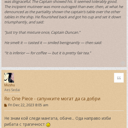
was disgraceful. The Captain showed his. It seemed tolerably good.
The incipient mutineer was more outraged than ever, then, at what he
denounced as the partiality shown the captain’s table over the other
tables in the ship. He flourished back and got his cup and set it down
triumphantly, and said:
“Just try that mixture once, Captain Duncan.”
He smelt it — tasted it — smiled benignantly — then said:
“It is inferior — for coffee — but it is pretty fair tea.”
T
o
Quo
p
Mushu
Aes Sedai
Re: One Piece - сапунките могат да са добри
P
Fri Dec 22, 2023 8:05 am
o
s
t
Не знам кой следи мангата, обаче... Ода направо изби
рибата с трагичност