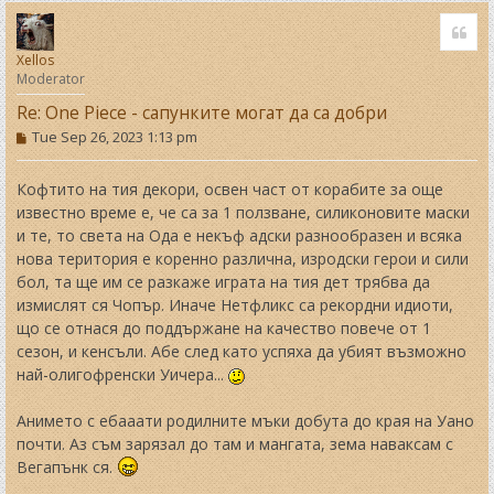
o
Quo
p
Xellos
Moderator
Re: One Piece - сапунките могат да са добри
P
Tue Sep 26, 2023 1:13 pm
o
s
t
Кофтито на тия декори, освен част от корабите за още
известно време е, че са за 1 ползване, силиконовите маски
и те, то света на Ода е некъф адски разнообразен и всяка
нова територия е коренно различна, изродски герои и сили
бол, та ще им се разкаже играта на тия дет трябва да
измислят ся Чопър. Иначе Нетфликс са рекордни идиоти,
що се отнася до поддържане на качество повече от 1
сезон, и кенсъли. Абе след като успяха да убият възможно
най-олигофренски Уичера...
Анимето с ебааати родилните мъки добута до края на Уано
почти. Аз съм зарязал до там и мангата, зема наваксам с
Вегапънк ся.