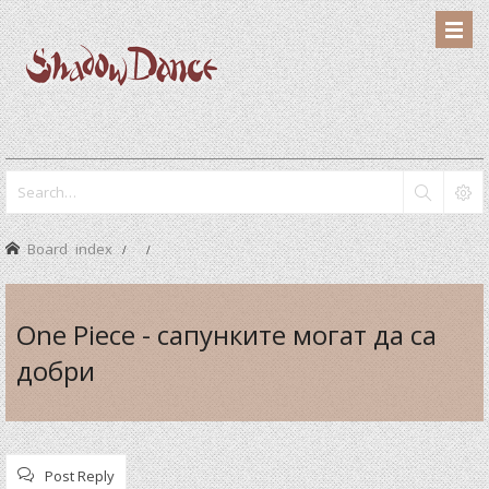
Board index
One Piece - сапунките могат да са
добри
Post Reply