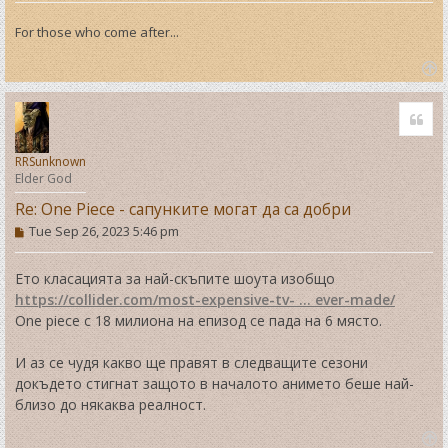
For those who come after...
T
o
Quo
p
RRSunknown
Elder God
Re: One Piece - сапунките могат да са добри
P
Tue Sep 26, 2023 5:46 pm
o
s
t
Ето класацията за най-скъпите шоута изобщо
https://collider.com/most-expensive-tv- ... ever-made/
One piece с 18 милиона на епизод се пада на 6 място.
И аз се чудя какво ще правят в следващите сезони
докъдето стигнат защото в началото анимето беше най-
близо до някаква реалност.