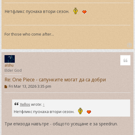
o
s
t
Нетфликс пуснаха втори сезон.
For those who come after...
T
o
Quo
p
alshu
Elder God
Re: One Piece - сапунките могат да са добри
P
Fri Mar 13, 2026 3:35 pm
o
s
t
Xellos
wrote:
↑
Нетфликс пуснаха втори сезон.
Три епизода навътре - общото усещане е за speedrun.