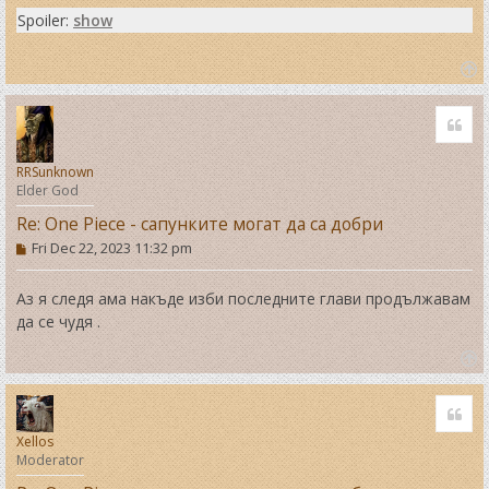
Spoiler:
show
T
o
Quo
p
RRSunknown
Elder God
Re: One Piece - сапунките могат да са добри
P
Fri Dec 22, 2023 11:32 pm
o
s
t
Аз я следя ама накъде изби последните глави продължавам
да се чудя .
T
o
Quo
p
Xellos
Moderator