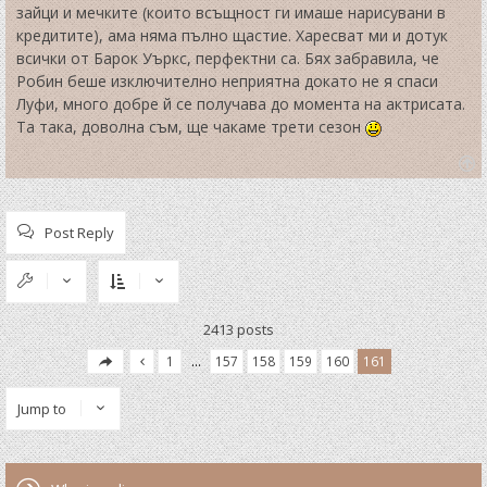
зайци и мечките (които всъщност ги имаше нарисувани в
кредитите), ама няма пълно щастие. Харесват ми и дотук
всички от Барок Уъркс, перфектни са. Бях забравила, че
Робин беше изключително неприятна докато не я спаси
Луфи, много добре й се получава до момента на актрисата.
Та така, доволна съм, ще чакаме трети сезон
T
o
p
Post Reply
2413 posts
1
…
157
158
159
160
161
Jump to