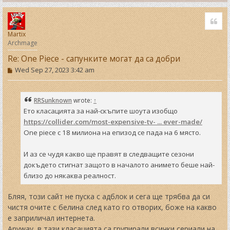
T
o
Quo
p
Martix
Archmage
Re: One Piece - сапунките могат да са добри
P
Wed Sep 27, 2023 3:42 am
o
s
t
RRSunknown
wrote:
↑
Ето класацията за най-скъпите шоута изобщо
https://collider.com/most-expensive-tv- ... ever-made/
One piece с 18 милиона на епизод се пада на 6 място.
И аз се чудя какво ще правят в следващите сезони
докъдето стигнат защото в началото анимето беше най-
близо до някаква реалност.
Бляя, този сайт не пуска с адблок и сега ще трябва да си
чистя очите с белина след като го отворих, боже на какво
е заприличал интернета.
Anyway, в тази класацията са групирали всички сериали на