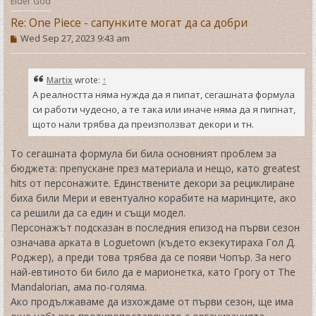
Elder God
Re: One Piece - сапунките могат да са добри
P
Wed Sep 27, 2023 9:43 am
o
s
t
Martix
wrote:
↑
А реалността няма нужда да я пипат, сегашната формула
си работи чудесно, а те така или иначе няма да я пипнат,
щото нали трябва да преизползват декори и тн.
То сегашната формула би била основният проблем за
бюджета: препускане през материала и нещо, като greatest
hits от персонажите. Единствените декори за рециклиране
биха били Мери и евентуално корабите на маринците, ако
са решили да са един и същи модел.
Персонажът подсказан в последния епизод на първи сезон
означава арката в Loguetown (където екзекутираха Гол Д.
Роджер), а преди това трябва да се появи Чопър. За него
най-евтиното би било да е марионетка, като Грогу от The
Mandalorian, ама по-голяма.
Ако продължаваме да изхождаме от първи сезон, ще има