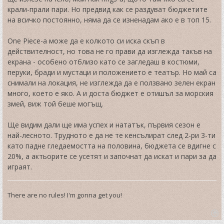
крали-прали пари. Но предвид как се раздуват бюджетите
на всичко постоянно, няма да се изненадам ако е в топ 15.
One Piece-а може да е колкото си иска скъп в
действителност, но това не го прави да изглежда такъв на
екрана - особено отблизо като се загледаш в костюми,
перуки, бради и мустаци и положението е театър. Но май са
снимали на локация, не изглежда да е ползвано зелен екран
много, което е яко. А и доста бюджет е отишъл за морския
змей, виж той беше могъщ.
Ще видим дали ще има успех и нататък, първия сезон е
най-лесното. Трудното е да не те кенсълират след 2-ри 3-ти
като падне гледаемостта на половина, бюджета се вдигне с
20%, а актьорите се усетят и започнат да искат и пари за да
играят.
There are no rules! I'm gonna get you!
T