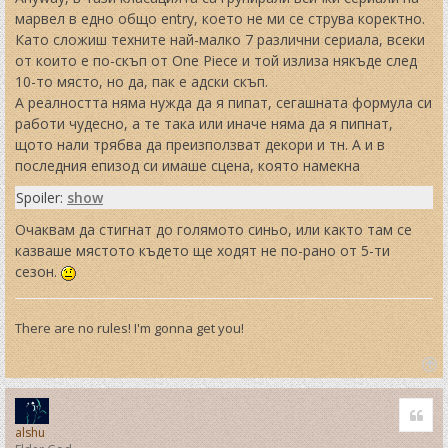
марвел в едно общо entry, което не ми се струва коректно.
Като сложиш техните най-малко 7 различни сериала, всеки
от които е по-скъп от One Piece и той излиза някъде след
10-то място, но да, пак е адски скъп.
А реалността няма нужда да я пипат, сегашната формула си
работи чудесно, а те така или иначе няма да я пипнат,
щото нали трябва да преизползват декори и тн. А и в
последния епизод си имаше сцена, която намекна
Spoiler:
show
Очаквам да стигнат до голямото синьо, или както там се
казваше мястото където ще ходят не по-рано от 5-ти
сезон.
There are no rules! I'm gonna get you!
T
o
Quo
p
alshu