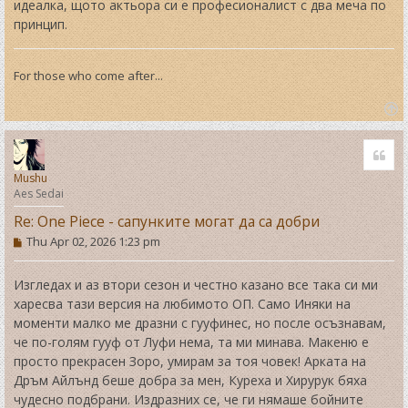
идеалка, щото актьора си е професионалист с два меча по
принцип.
For those who come after...
T
o
Quo
p
Mushu
Aes Sedai
Re: One Piece - сапунките могат да са добри
P
Thu Apr 02, 2026 1:23 pm
o
s
t
Изгледах и аз втори сезон и честно казано все така си ми
харесва тази версия на любимото ОП. Само Иняки на
моменти малко ме дразни с гууфинес, но после осъзнавам,
че по-голям гууф от Луфи нема, та ми минава. Макеню е
просто прекрасен Зоро, умирам за тоя човек! Арката на
Дръм Айлънд беше добра за мен, Куреха и Хирурук бяха
чудесно подбрани. Издразних се, че ги нямаше бойните