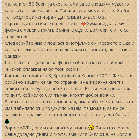
малко и от 50 бери на екрана, ама са се справили чудесно
да е като плюшка засега. Фанали едно момиченце с GoPro
на гърдите за кепчъра и да ползват видеото за
отраженията в очите на еленчето.
Хуманоидната му
форма е човек с грим в бойните сцени. Докторите и те са
перфектни.
След серийте има и подкаст в нетфликс с интервюта с Ода и
разни от екипа с интересни детайли от кухнята, вкл. тази на
Санджи.
Правено е от фенове за фенове общо взето, та нямам
никакви оплаквания за този сезон.
Кастинга на мистър 3, Крокодила и Уапол е 10/10. Жените и
особено Ташиги са ми по-странни, ама в крайна сметка
целият свят е бутафорен изначално. Вокъл миноритата да
го дуат, кой колко бил тъмен, играят добре всички.
3-ти сезон вече са го подхванали, ама добре че и в мангата
има таймлапс от 2 години по-натам, та може и да им се
размине за разлика от стрейнджър тингс, тия деца Растат.
Зоро е MVP, дори и син цвят му отива.
Битката с Уапол
беше досадно дълга и скъпа, ама килл билл х100 на Зоро е