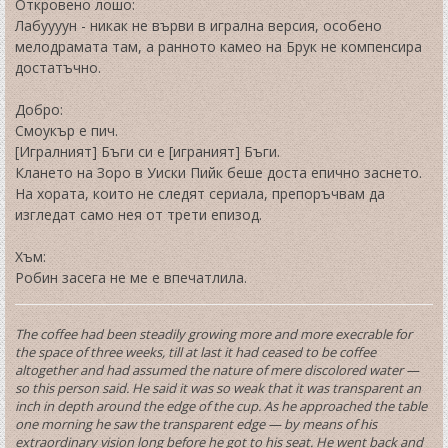
Откровено лошо:
Лабуууун - никак не върви в игрална версия, особено
мелодрамата там, а ранното камео на Брук не компенсира
достатъчно.
Добро:
Смоукър е пич.
[Игралният] Бъги си е [играният] Бъги.
Клането на Зоро в Уиски Пийк беше доста епично заснето.
На хората, които не следят сериала, препоръчвам да
изгледат само нея от трети епизод.
Хъм:
Робин засега не ме е впечатлила.
The coffee had been steadily growing more and more execrable for
the space of three weeks, till at last it had ceased to be coffee
altogether and had assumed the nature of mere discolored water —
so this person said. He said it was so weak that it was transparent an
inch in depth around the edge of the cup. As he approached the table
one morning he saw the transparent edge — by means of his
extraordinary vision long before he got to his seat. He went back and