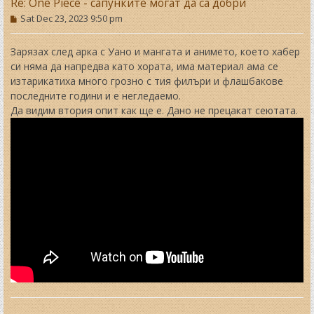
Re: One Piece - сапунките могат да са добри
P
Sat Dec 23, 2023 9:50 pm
o
s
t
Зарязах след арка с Уано и мангата и анимето, което хабер
си няма да напредва като хората, има материал ама се
изтарикатиха много грозно с тия филъри и флашбакове
последните години и е негледаемо.
Да видим втория опит как ще е. Дано не прецакат сеютата.