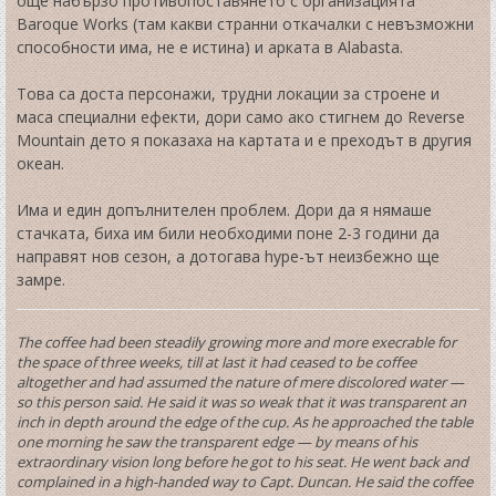
още набързо противопоставянето с организацията
Baroque Works (там какви странни откачалки с невъзможни
способности има, не е истина) и арката в Alabasta.
Това са доста персонажи, трудни локации за строене и
маса специални ефекти, дори само ако стигнем до Reverse
Mountain дето я показаха на картата и е преходът в другия
океан.
Има и един допълнителен проблем. Дори да я нямаше
стачката, биха им били необходими поне 2-3 години да
направят нов сезон, а дотогава hype-ът неизбежно ще
замре.
The coffee had been steadily growing more and more execrable for
the space of three weeks, till at last it had ceased to be coffee
altogether and had assumed the nature of mere discolored water —
so this person said. He said it was so weak that it was transparent an
inch in depth around the edge of the cup. As he approached the table
one morning he saw the transparent edge — by means of his
extraordinary vision long before he got to his seat. He went back and
complained in a high-handed way to Capt. Duncan. He said the coffee