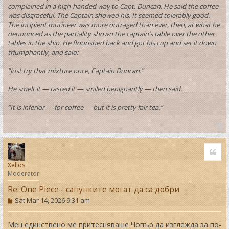
complained in a high-handed way to Capt. Duncan. He said the coffee
was disgraceful. The Captain showed his. It seemed tolerably good.
The incipient mutineer was more outraged than ever, then, at what he
denounced as the partiality shown the captain’s table over the other
tables in the ship. He flourished back and got his cup and set it down
triumphantly, and said:
“Just try that mixture once, Captain Duncan.”
He smelt it — tasted it — smiled benignantly — then said:
“It is inferior — for coffee — but it is pretty fair tea.”
T
o
Quo
p
Xellos
Moderator
Re: One Piece - сапунките могат да са добри
P
Sat Mar 14, 2026 9:31 am
o
s
t
Мен единствено ме притесняваше Чопър да изглежда за по-