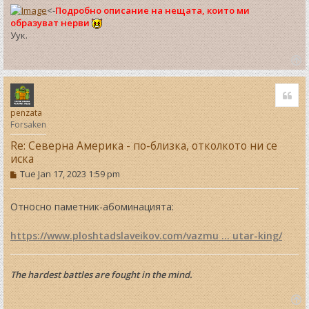
<-
Подробно описание на нещата, които ми
образуват нерви
Уук.
T
o
Quo
p
penzata
Forsaken
Re: Северна Америка - по-близка, отколкото ни се
иска
P
Tue Jan 17, 2023 1:59 pm
o
s
t
Относно паметник-абоминацията:
https://www.ploshtadslaveikov.com/vazmu ... utar-king/
The hardest battles are fought in the mind.