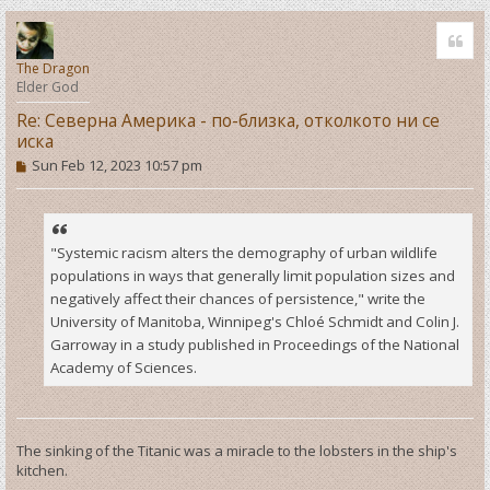
T
o
Quo
p
The Dragon
Elder God
Re: Северна Америка - по-близка, отколкото ни се
иска
P
Sun Feb 12, 2023 10:57 pm
o
s
t
"Systemic racism alters the demography of urban wildlife
populations in ways that generally limit population sizes and
negatively affect their chances of persistence," write the
University of Manitoba, Winnipeg's Chloé Schmidt and Colin J.
Garroway in a study published in Proceedings of the National
Academy of Sciences.
The sinking of the Titanic was a miracle to the lobsters in the ship's
kitchen.