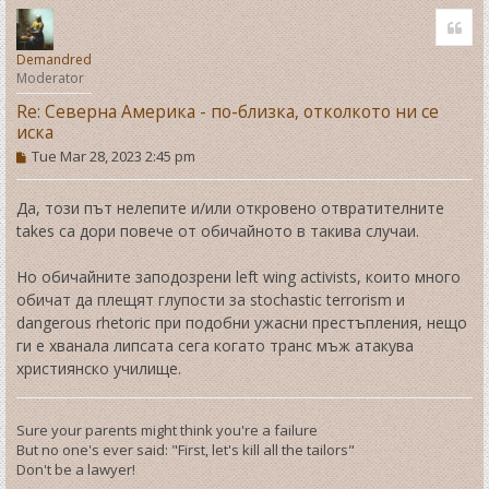
o
Quo
p
Demandred
Moderator
Re: Северна Америка - по-близка, отколкото ни се
иска
P
Tue Mar 28, 2023 2:45 pm
o
s
t
Да, този път нелепите и/или откровено отвратителните
takes са дори повече от обичайното в такива случаи.
Но обичайните заподозрени left wing activists, които много
обичат да плещят глупости за stochastic terrorism и
dangerous rhetoric при подобни ужасни престъпления, нещо
ги е хванала липсата сега когато транс мъж атакува
християнско училище.
Sure your parents might think you're a failure
But no one's ever said: "First, let's kill all the tailors"
Don't be a lawyer!