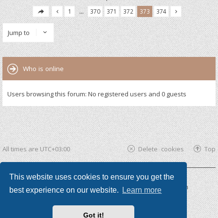
1
…
370
371
372
373
374
Jump to
Who is online
Users browsing this forum: No registered users and 0 guests
All times are
UTC+03:00
Delete cookies
Top
This website uses cookies to ensure you get the
Powered by
phpBB ®
| phpBB3 theme by
KomiDesign
best experience on our website.
Learn more
Got it!