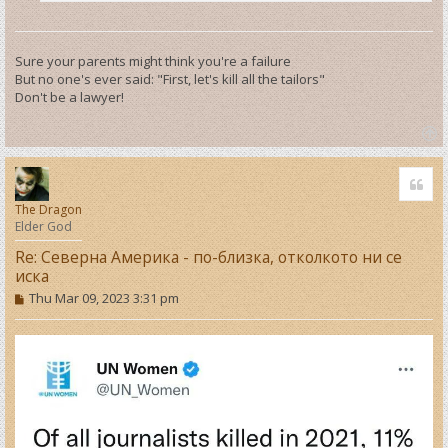
Sure your parents might think you're a failure
But no one's ever said: "First, let's kill all the tailors"
Don't be a lawyer!
T
o
Quo
p
The Dragon
Elder God
Re: Северна Америка - по-близка, отколкото ни се
иска
P
Thu Mar 09, 2023 3:31 pm
o
s
t