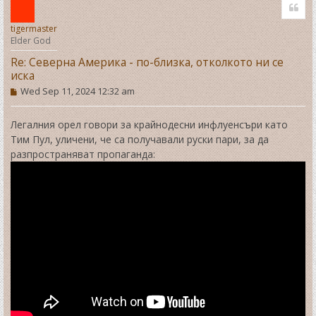
Quo
p
tigermaster
Elder God
Re: Северна Америка - по-близка, отколкото ни се
иска
P
Wed Sep 11, 2024 12:32 am
o
s
t
Легалния орел говори за крайнодесни инфлуенсъри като
Тим Пул, уличени, че са получавали руски пари, за да
разпространяват пропаганда: