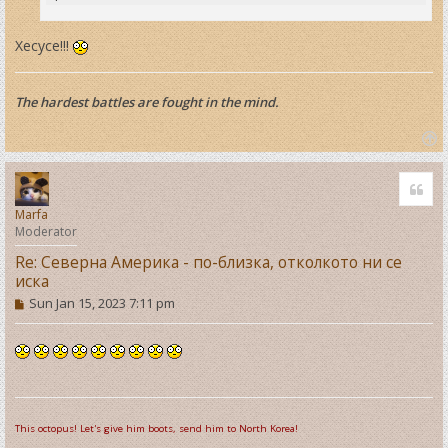
Хесусе!!!
The hardest battles are fought in the mind.
T
o
Quo
p
Marfa
Moderator
Re: Северна Америка - по-близка, отколкото ни се
иска
P
Sun Jan 15, 2023 7:11 pm
o
s
t
This octopus! Let's give him boots, send him to North Korea!