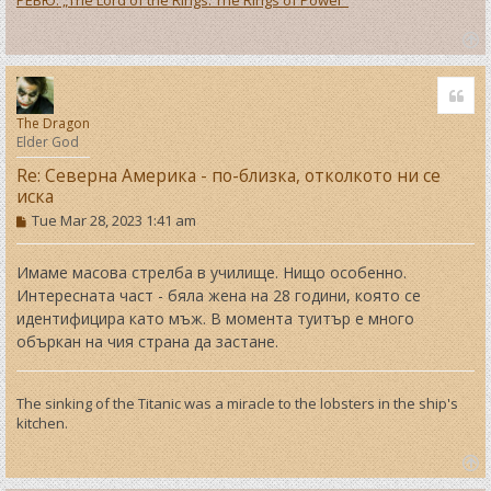
T
o
Quo
p
The Dragon
Elder God
Re: Северна Америка - по-близка, отколкото ни се
иска
P
Tue Mar 28, 2023 1:41 am
o
s
t
Имаме масова стрелба в училище. Нищо особенно.
Интересната част - бяла жена на 28 години, която се
идентифицира като мъж. В момента туитър е много
объркан на чия страна да застане.
The sinking of the Titanic was a miracle to the lobsters in the ship's
kitchen.
T