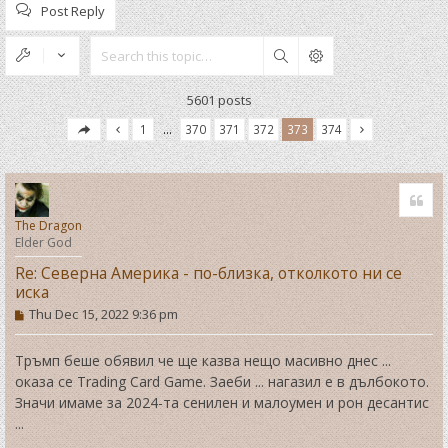
Post Reply
Search
5601 posts
1
…
370
371
372
373
374
Quo
The Dragon
Elder God
Re: Северна Америка - по-близка, отколкото ни се
иска
P
Thu Dec 15, 2022 9:36 pm
o
s
t
Тръмп беше обявил че ще казва нещо масивно днес ...
оказа се Trading Card Game. Заеби ... нагазил е в дълбокото.
Значи имаме за 2024-та сенилен и малоумен и рон десантис
...