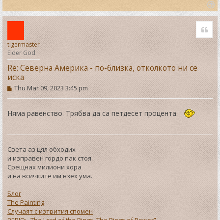
T
o
Quo
p
tigermaster
Elder God
Re: Северна Америка - по-близка, отколкото ни се
иска
P
Thu Mar 09, 2023 3:45 pm
o
s
t
Няма равенство. Трябва да са петдесет процента.
Света аз цял обходих
и изправен гордо пак стоя.
Срещнах милиони хора
и на всичките им взех ума.
Блог
The Painting
Случаят с изтрития спомен
РЕВЮ: „The Lord of the Rings: The Rings of Power”