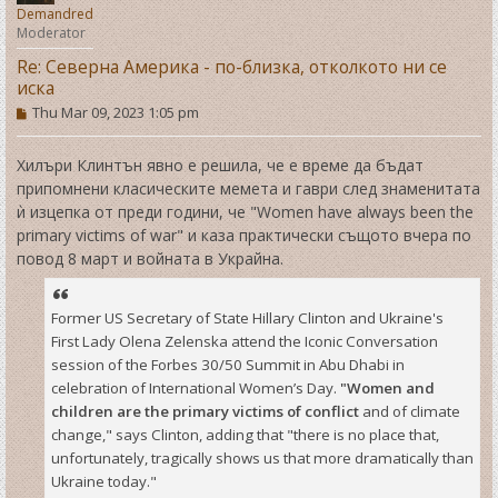
Demandred
Moderator
Re: Северна Америка - по-близка, отколкото ни се
иска
P
Thu Mar 09, 2023 1:05 pm
o
s
t
Хилъри Клинтън явно е решила, че е време да бъдат
припомнени класическите мемета и гаври след знаменитата
ѝ изцепка от преди години, че "Women have always been the
primary victims of war" и каза практически същото вчера по
повод 8 март и войната в Украйна.
Former US Secretary of State Hillary Clinton and Ukraine's
First Lady Olena Zelenska attend the Iconic Conversation
session of the Forbes 30/50 Summit in Abu Dhabi in
celebration of International Women’s Day.
"Women and
children are the primary victims of conflict
and of climate
change," says Clinton, adding that "there is no place that,
unfortunately, tragically shows us that more dramatically than
Ukraine today."