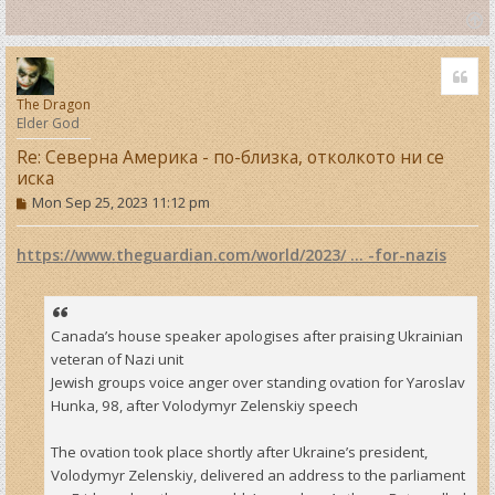
T
o
Quo
p
The Dragon
Elder God
Re: Северна Америка - по-близка, отколкото ни се
иска
P
Mon Sep 25, 2023 11:12 pm
o
s
t
https://www.theguardian.com/world/2023/ ... -for-nazis
Canada’s house speaker apologises after praising Ukrainian
veteran of Nazi unit
Jewish groups voice anger over standing ovation for Yaroslav
Hunka, 98, after Volodymyr Zelenskiy speech
The ovation took place shortly after Ukraine’s president,
Volodymyr Zelenskiy, delivered an address to the parliament