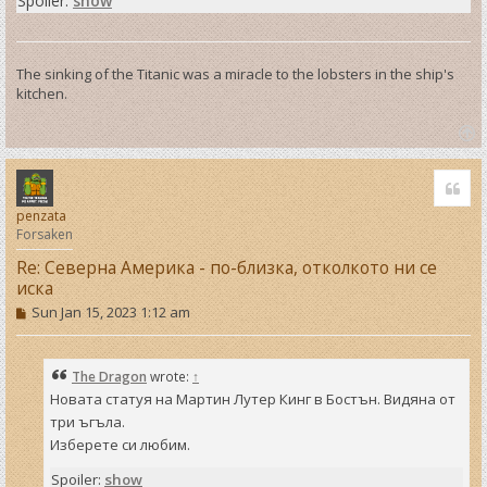
Spoiler:
show
The sinking of the Titanic was a miracle to the lobsters in the ship's
kitchen.
T
o
Quo
p
penzata
Forsaken
Re: Северна Америка - по-близка, отколкото ни се
иска
P
Sun Jan 15, 2023 1:12 am
o
s
t
The Dragon
wrote:
↑
Новата статуя на Мартин Лутер Кинг в Бостън. Видяна от
три ъгъла.
Изберете си любим.
Spoiler:
show