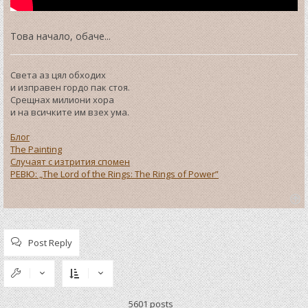
Това начало, обаче...
Света аз цял обходих
и изправен гордо пак стоя.
Срещнах милиони хора
и на всичките им взех ума.
Блог
The Painting
Случаят с изтрития спомен
РЕВЮ: „The Lord of the Rings: The Rings of Power”
T
o
p
Post Reply
5601 posts