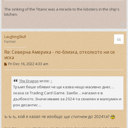
The sinking of the Titanic was a miracle to the lobsters in the ship's
kitchen.
T
o
LaughingSkull
Quo
p
Farmer
Re: Северна Америка - по-близка, отколкото ни се
иска
P
Fri Dec 16, 2022 4:33 am
o
s
t
The Dragon
wrote:
↑
Тръмп беше обявил че ще казва нещо масивно днес ...
оказа се Trading Card Game. Заеби ... нагазил е в
дълбокото. Значи имаме за 2024-та сенилен и малоумен и
рон десантис ...
ъ-ъ-ъ, кой е казал че изобщо
ще стигнем
до 2024та?