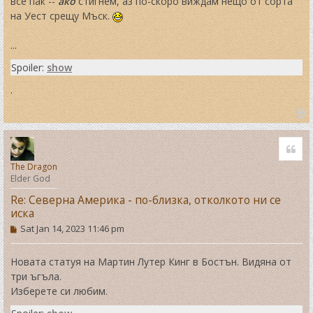
все пак --
ако
стигнем, аз по-скоро виждам нещо от сорта
на Уест срещу Мъск.
...
Spoiler:
show
.
T
o
Quo
p
The Dragon
Elder God
Re: Северна Америка - по-близка, отколкото ни се
иска
P
Sat Jan 14, 2023 11:46 pm
o
s
t
Новата статуя на Мартин Лутер Кинг в Бостън. Видяна от
три ъгъла.
Изберете си любим.