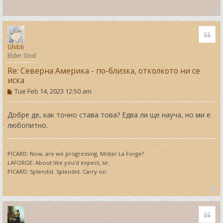
T
o
Quo
p
Ghibli
Elder God
Re: Северна Америка - по-близка, отколкото ни се
иска
P
Tue Feb 14, 2023 12:50 am
o
s
t
Добре де, как точно става това? Едва ли ще науча, но ми е
любопитно.
PICARD: Now, are we progressing, Mister La Forge?
LAFORGE: About like you'd expect, sir.
PICARD: Splendid. Splendid. Carry on.
T
o
Quo
p