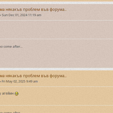
ма някакъв проблем във форума...
»
Sun Dec 01, 2024 11:19 am
o come after...
ма някакъв проблем във форума...
»
Fri May 02, 2025 9:49 am
у агейин
o come after...