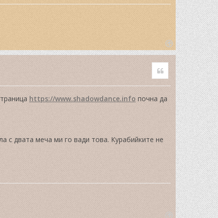
T
o
Quote
p
 страница
https://www.shadowdance.info
почна да
а с двата меча ми го вади това. Курабийките не