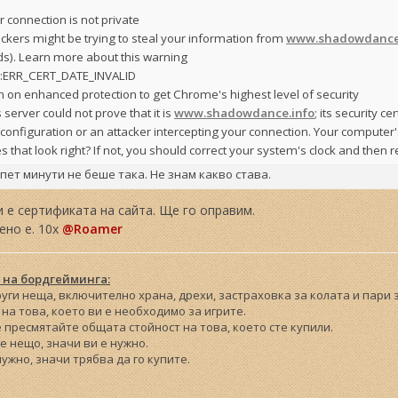
r connection is not private
ackers might be trying to steal your information from
www.shadowdance
ds). Learn more about this warning
::ERR_CERT_DATE_INVALID
n on enhanced protection to get Chrome's highest level of security
s server could not prove that it is
www.shadowdance.info
; its security c
configuration or an attacker intercepting your connection. Your computer'
s that look right? If not, you should correct your system's clock and then r
пет минути не беше така. Не знам какво става.
 е сертификата на сайта. Ще го оправим.
вено е. 10x
@Roamer
 на бордгейминга:
други неща, включително храна, дрехи, застраховка за колата и пари
на това, което ви е необходимо за игрите.
е пресмятайте общата стойност на това, което сте купили.
те нещо, значи ви е нужно.
 нужно, значи трябва да го купите.