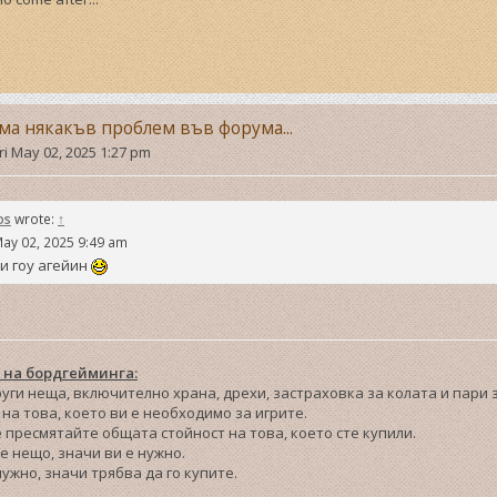
ма някакъв проблем във форума...
ri May 02, 2025 1:27 pm
os
wrote:
↑
May 02, 2025 9:49 am
и гоу агейин
 на бордгейминга:
други неща, включително храна, дрехи, застраховка за колата и пари
на това, което ви е необходимо за игрите.
е пресмятайте общата стойност на това, което сте купили.
те нещо, значи ви е нужно.
 нужно, значи трябва да го купите.