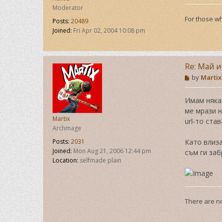
Moderator
For those wh
Posts:
20489
Joined:
Fri Apr 02, 2004 10:08 pm
Re: Май и
P
by
Martix
o
s
t
Имам някак
ме мрази н
Martix
url-то ста
Archmage
Posts:
2031
Като влиза
Joined:
Mon Aug 21, 2006 12:44 pm
съм ги заб
Location:
selfmade plain
There are no