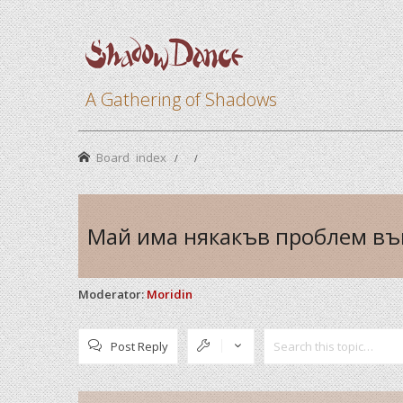
A Gathering of Shadows
Board index
Май има някакъв проблем във
Moderator:
Moridin
Post Reply