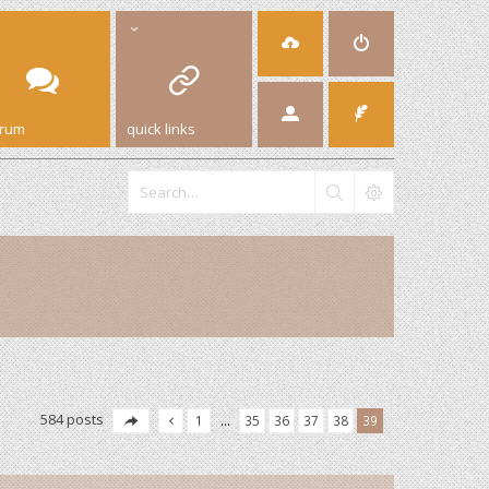
orum
quick links
584 posts
1
…
35
36
37
38
39