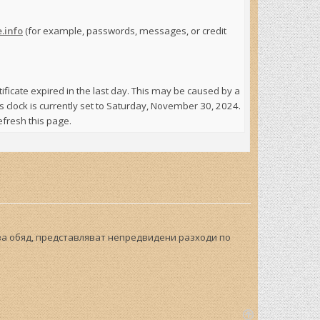
.info
(for example, passwords, messages, or credit
ertificate expired in the last day. This may be caused by a
s clock is currently set to Saturday, November 30, 2024.
efresh this page.
 за обяд, представляват непредвидени разходи по