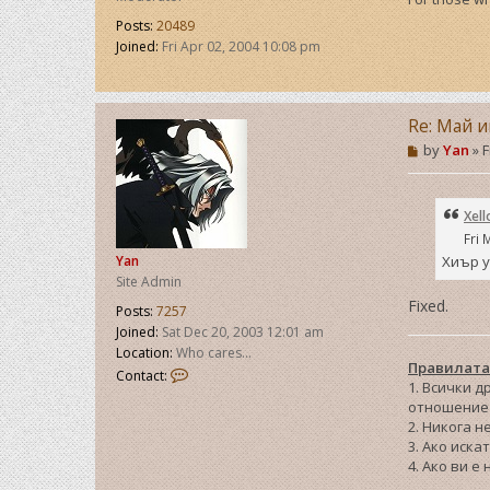
Posts:
20489
Joined:
Fri Apr 02, 2004 10:08 pm
Re: Май и
P
by
Yan
»
F
o
s
t
Xell
Fri 
Хиър у
Yan
Site Admin
Fixed.
Posts:
7257
Joined:
Sat Dec 20, 2003 12:01 am
Location:
Who cares...
Правилата
C
Contact:
1. Всички 
o
отношение 
n
2. Никога н
t
3. Ако иска
a
4. Ако ви е
c
t