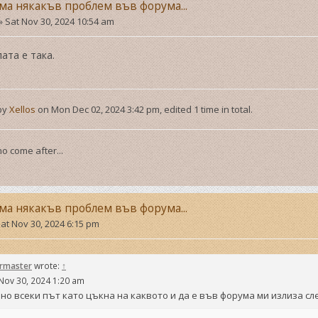
ма някакъв проблем във форума...
»
Sat Nov 30, 2024 10:54 am
ата е така.
 by
Xellos
on Mon Dec 02, 2024 3:42 pm, edited 1 time in total.
o come after...
ма някакъв проблем във форума...
at Nov 30, 2024 6:15 pm
ermaster
wrote:
↑
Nov 30, 2024 1:20 am
но всеки път като цъкна на каквото и да е във форума ми излиза с