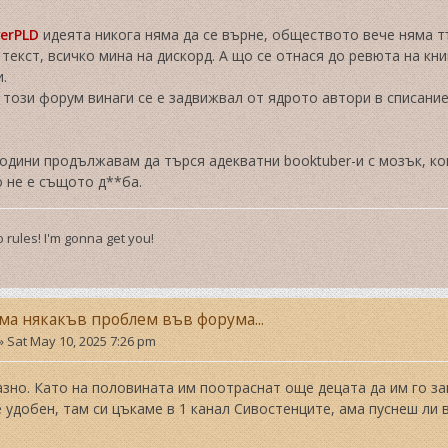
verPLD
идеята никога няма да се върне, обществото вече няма т
текст, всичко мина на дискорд. А що се отнася до ревюта на книг
и.
този форум винаги се е задвижвал от ядрото автори в списание
години продължавам да търся адекватни booktuber-и с мозък, кои
но не е същото д**ба.
 rules! I'm gonna get you!
ма някакъв проблем във форума...
»
Sat May 10, 2025 7:26 pm
азно. Като на половината им поотраснат още децата да им го з
 удобен, там си цъкаме в 1 канал Сивостенците, ама пуснеш ли