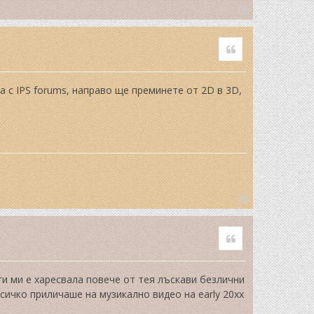
T
o
Quote
p
 с IPS forums, направо ще преминете от 2D в 3D,
T
o
Quote
p
аги ми е харесвала повече от тея лъскави безлични
всичко приличаше на музикално видео на early 20xx