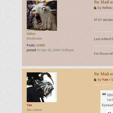
Re: Май и
P
by
Xellos
o
s
t
И от мозил
Xellos
Moderator
Last edited
Posts:
20489
Joined:
Fri Apr 02, 2004 10:08 pm
For those wh
Re: Май и
P
by
Yan
»
S
o
s
t
tig
Sat 
Буквал
Yan
Site Admin