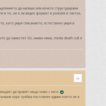
ърпението да напише или изчете структурирани
и и тн., не е ли видео формат в youtube и тикток,
то, като умря списанието, естествено умря и
то да заместят SD, никви няма, media death cult е
T
o
Quote
p
авещаят да правят нещо ново с него.
 външни хора трябва постоянен админ което не е