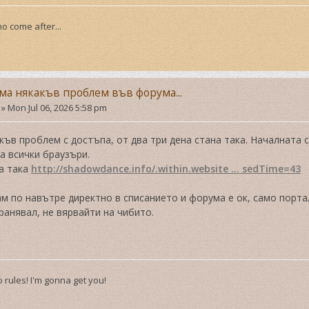
o come after...
ма някакъв проблем във форума...
»
Mon Jul 06, 2026 5:58 pm
ъв проблем с достъпа, от два три дена стана така. Началната
а всички браузъри.
ва така
http://shadowdance.info/.within.website ... sedTime=43
м по навътре директно в списанието и форума е ок, само портал
ранявал, не вярвайти на чибито.
 rules! I'm gonna get you!