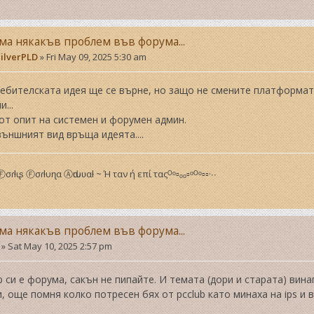
ма някакъв проблем във форума...
ilverPLD
»
Fri May 09, 2025 5:30 am
ебителската идея ще се върне, но защо не смените платформата
...
от опит на системен и форумен админ.
ъншният вид връща идеята....
ᴼⒻσɾƚιʂ Ⓕσɾƚυɳα Ⓐԃιυʋαƚ ~ Ή ταν ή επί ταςᴼᵒ▫ₒₒ▫ᵒᴼᵒ▫▫·∙∙
ма някакъв проблем във форума...
»
Sat May 10, 2025 2:57 pm
р си е форума, сакън не пипайте. И темата (дори и старата) вин
, още помня колко потресен бях от pcclub като минаха на ips и 