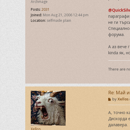
Archmage
l
Posts:
2031
@QuickSil
v
e
Joined:
Mon Aug 21, 2006 12:44 pm
параграфи 
r
Location:
selfmade plain
не ги търс
P
Специално 
L
форума.
D
А аз вече 
kinda як, 
There are no
Re: Май и
P
by
Xellos
o
s
t
А, точно к
Дискорда е
далавера.
Xellos