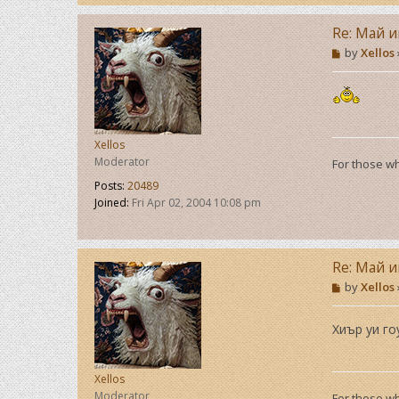
Re: Май и
P
by
Xellos
o
s
t
Xellos
Moderator
For those wh
Posts:
20489
Joined:
Fri Apr 02, 2004 10:08 pm
Re: Май и
P
by
Xellos
o
s
t
Хиър уи го
Xellos
Moderator
For those wh