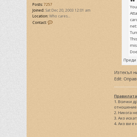
Posts:
7257
You
Joined:
Sat Dec 20, 2003 12:01 am
Att
Location:
Who cares...
car
C
Contact:
net
o
n
Tur
t
Thi
a
mis
c
Doe
t
Y
Преди 
a
n
Изтекъл ни
Edit: Опра
Правилата
1. Всички 
отношение 
2. Никога н
3. Ако иска
4. Ако ви е