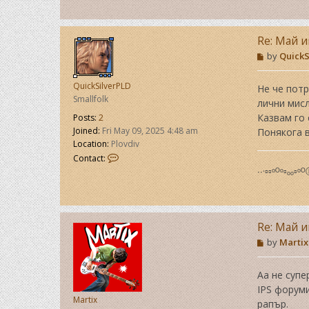
Y
a
n
Re: Май и
P
by
QuickS
o
s
QuickSilverPLD
t
Не че потр
Smallfolk
лични мисли
Казвам го 
Posts:
2
Joined:
Fri May 09, 2025 4:48 am
Понякога в
Location:
Plovdiv
C
Contact:
o
∙∙·▫▫ᵒᴼᵒ▫ₒₒ▫ᵒ
n
t
a
c
Re: Май и
t
Q
P
by
Martix
u
o
s
i
t
c
Аа не супе
k
IPS форуми
S
Martix
рапър.
i