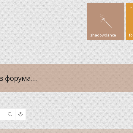
shadowdance
f
 форума...
Search