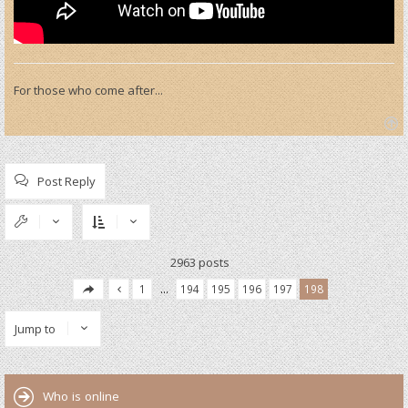
For those who come after...
T
o
p
Post Reply
2963 posts
1
…
194
195
196
197
198
Jump to
Who is online