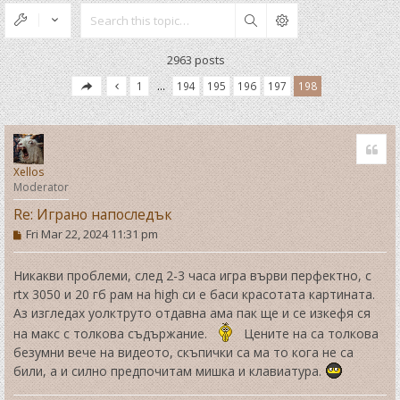
Search
2963 posts
1
…
194
195
196
197
198
Quo
Xellos
Moderator
Re: Играно напоследък
P
Fri Mar 22, 2024 11:31 pm
o
s
t
Никакви проблеми, след 2-3 часа игра върви перфектно, с
rtx 3050 и 20 гб рам на high си е баси красотата картината.
Аз изгледах уолктруто отдавна ама пак ще и се изкефя ся
на макс с толкова съдържание.
Цените на са толкова
безумни вече на видеото, скъпички са ма то кога не са
били, а и силно предпочитам мишка и клавиатура.