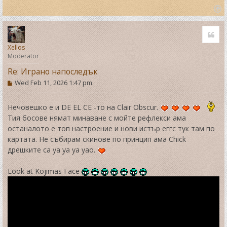
T
o
Quo
p
Xellos
Moderator
Re: Играно напоследък
P
Wed Feb 11, 2026 1:47 pm
o
s
t
Нечовешко е и DE EL CE -то на Clair Obscur.
Тия босове нямат минаване с мойте рефлекси ама
останалото е топ настроение и нови истър еггс тук там по
картата. Не събирам скинове по принцип ама Chick
дрешките са уа уа уа уао.
Look at Kojimas Face