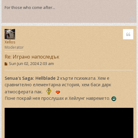
For those who come after...
T
o
Quo
p
Xellos
Moderator
Re: Играно напоследък
P
Sun Jun 02, 2024 2:03 am
o
s
t
Senua's Saga: Hellblade 2
кърти психиката. Хем е
сравнително елементарна история, хем баси дарк
атмосферата пак.
Поне покрай нея прослушах и Хейлунг навремето.