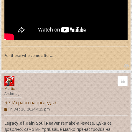
For those who come after...
T
o
Quo
p
Martix
Archmage
Re: Играно напоследък
P
Fri Dec 20, 2024 4:25 pm
o
s
t
Legacy of Kain Soul Reaver
remake-а излезе, цъка се
доволно, само ми трябваше малко пренастройка на