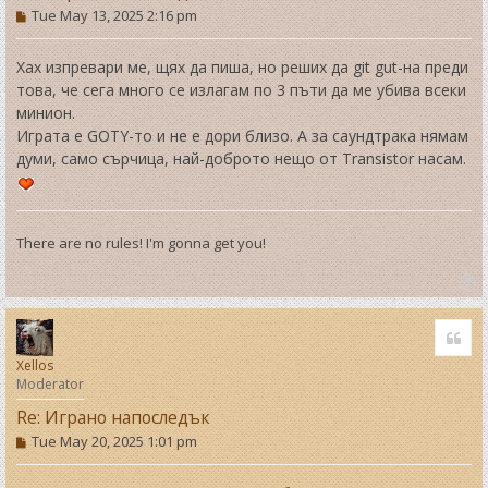
P
Tue May 13, 2025 2:16 pm
o
s
t
Хах изпревари ме, щях да пиша, но реших да git gut-на преди
това, че сега много се излагам по 3 пъти да ме убива всеки
минион.
Играта е GOTY-то и не е дори близо. А за саундтрака нямам
думи, само сърчица, най-доброто нещо от Transistor насам.
There are no rules! I'm gonna get you!
T
o
Quo
p
Xellos
Moderator
Re: Играно напоследък
P
Tue May 20, 2025 1:01 pm
o
s