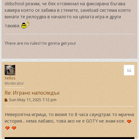
oldschool режим, че бях отсвикнал на фиксирана бъгава
камера която се забива в стените, saveload система която
винаги те релоудва в началото на цялата игра и други
такива.
There are no rules! I'm gonna get you!
T
o
Quo
p
Xellos
Moderator
Re: Играно напоследък
P
Sun May 11, 2025 7:12 pm
o
s
t
Невероятна игрица, то визия то 8 часа саундтрак то мрачна
история... нема лабаво, това ако не е GOTY не знам кое.