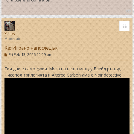
T
o
Quo
p
Xellos
Moderator
Re: Играно напоследък
P
Fri Feb 13, 2026 12:29 pm
o
s
t
Тия дни е само фрии. Мяза на нещо между Блейд рънър,
Никопол трилогията и Altered Carbon ама с Noir detective.