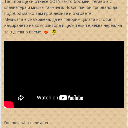
t
Тая игра ще си отнесе GOTY както бос мен, тегаво е с
клавиатура и мишка тайминга. Новия пач би трябвало да
подобри малко там проблемите и бъговете.
Музиката е съвършена, да не говорим цялата история с
намирането на композитора и целия екип е неква нереална
за в днешно време.
For those who come after...