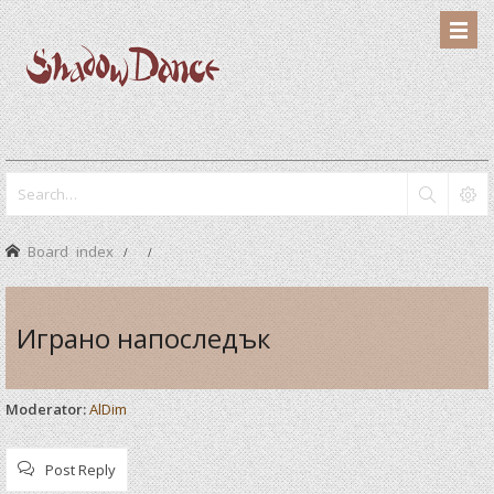
Board index
Играно напоследък
Moderator:
AlDim
Post Reply