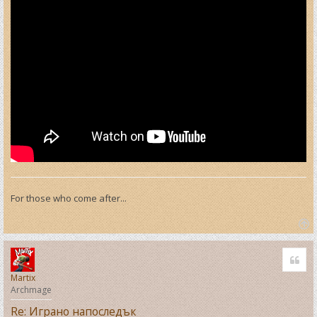
For those who come after...
T
o
Quo
p
Martix
Archmage
Re: Играно напоследък