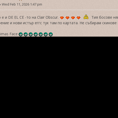
»
Wed Feb 11, 2026 1:47 pm
е и DE EL CE -то на Clair Obscur.
Тия босове ня
ение и нови истър еггс тук там по картата. Не събирам скинове 
jimas Face