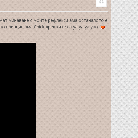
p
мат минаване с мойте рефлекси ама останалото е
по принцип ама Chick дрешките са уа уа уа уао.