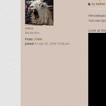
P
by
Xellos
o
s
t
Нечовешко 
топ настро
Xellos
Look at Ko
Moderator
Posts:
20488
Joined:
Fri Apr 02, 2004 10:08 pm