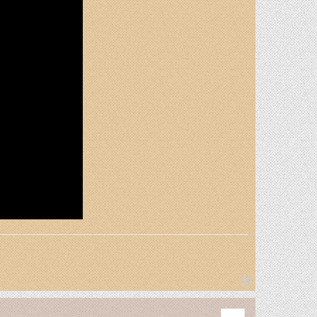
T
o
Quote