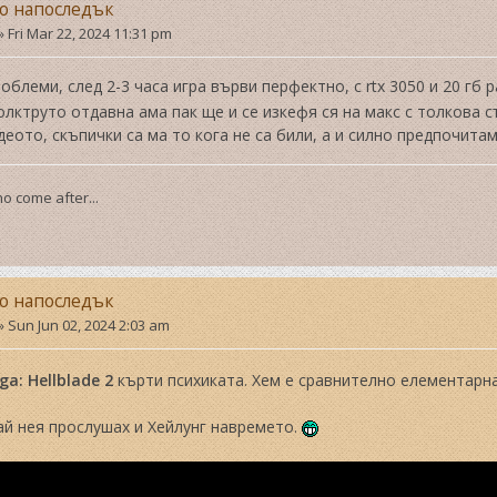
но напоследък
»
Fri Mar 22, 2024 11:31 pm
облеми, след 2-3 часа игра върви перфектно, с rtx 3050 и 20 гб р
олктруто отдавна ама пак ще и се изкефя ся на макс с толкова
деото, скъпички са ма то кога не са били, а и силно предпочита
o come after...
но напоследък
»
Sun Jun 02, 2024 2:03 am
ga: Hellblade 2
кърти психиката. Хем е сравнително елементарна
ай нея прослушах и Хейлунг навремето.