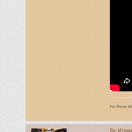
For those wh
Re: Игра