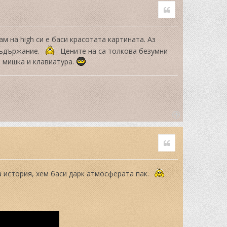
Quote
ам на high си е баси красотата картината. Аз
 съдържание.
Цените на са толкова безумни
м мишка и клавиатура.
T
o
Quote
p
 история, хем баси дарк атмосферата пак.