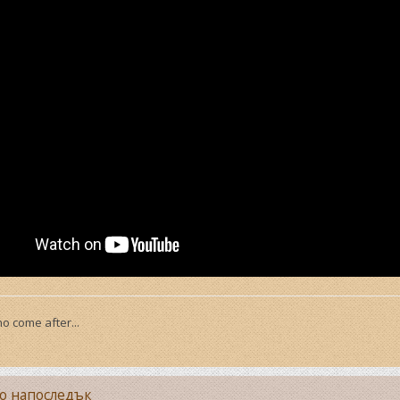
o come after...
но напоследък