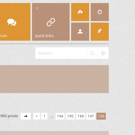
orum
quick links
2963 posts
1
…
194
195
196
197
198