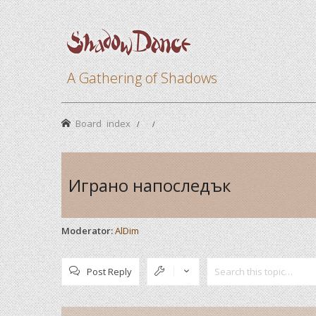
A Gathering of Shadows
Board index
Играно напоследък
Moderator:
AlDim
Post Reply