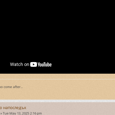
o come after...
но напоследък
»
Tue May 13, 2025 2:16 pm