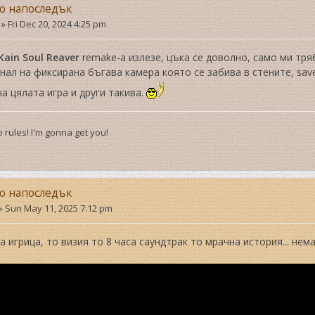
но напоследък
»
Fri Dec 20, 2024 4:25 pm
Kain Soul Reaver
remake-а излезе, цъка се доволно, само ми тря
нал на фиксирана бъгава камера която се забива в стените, sav
а цялата игра и други такива.
 rules! I'm gonna get you!
но напоследък
»
Sun May 11, 2025 7:12 pm
 игрица, то визия то 8 часа саундтрак то мрачна история... нем