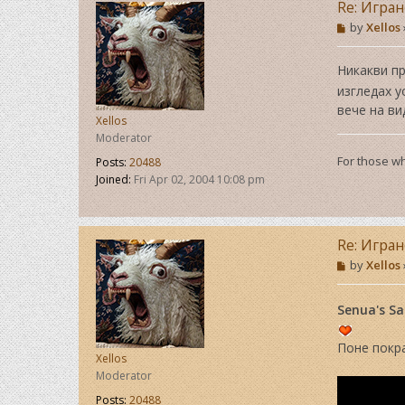
Re: Игра
P
by
Xellos
o
s
t
Никакви пр
изгледах у
вече на ви
Xellos
Moderator
For those wh
Posts:
20488
Joined:
Fri Apr 02, 2004 10:08 pm
Re: Игра
P
by
Xellos
o
s
t
Senua's Sa
Поне покр
Xellos
Moderator
Posts:
20488