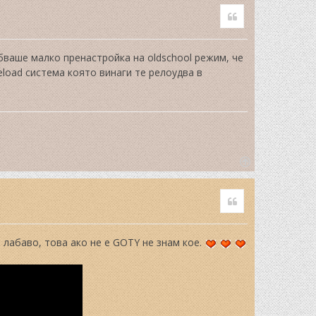
o
Quote
p
бваше малко пренастройка на oldschool режим, че
eload система която винаги те релоудва в
T
o
Quote
p
а лабаво, това ако не е GOTY не знам кое.