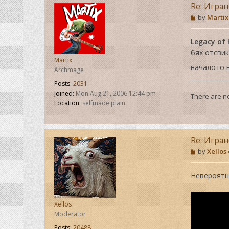
Re: Игра
P
by
Martix
o
s
t
Legacy of 
бях отсвик
Martix
началото н
Archmage
Posts:
2031
Joined:
Mon Aug 21, 2006 12:44 pm
There are no
Location:
selfmade plain
Re: Игра
P
by
Xellos
o
s
t
Невероятна
Xellos
Moderator
Posts:
20488