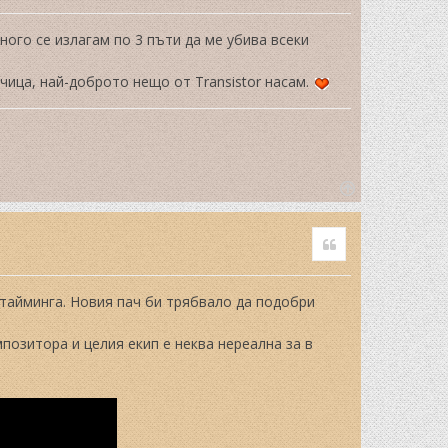
много се излагам по 3 пъти да ме убива всеки
рчица, най-доброто нещо от Transistor насам.
T
o
Quote
p
 тайминга. Новия пач би трябвало да подобри
позитора и целия екип е неква нереална за в