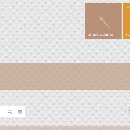
shadowdance
f
Search