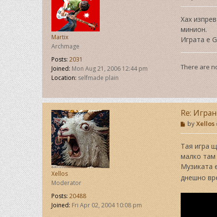
o
s
t
Хах изпрев
минион.
Martix
Играта е G
Archmage
Posts:
2031
There are no
Joined:
Mon Aug 21, 2006 12:44 pm
Location:
selfmade plain
Re: Игра
P
by
Xellos
o
s
t
Тая игра щ
малко там
Музиката е
Xellos
днешно вр
Moderator
Posts:
20488
Joined:
Fri Apr 02, 2004 10:08 pm