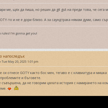
ари ме, щях да пиша, но реших да git gut-на преди това, че сега 
OTY-то и не е дори близо. А за саундтрака нямам думи, само съ
 rules! I'm gonna get you!
но напоследък
»
Tue May 20, 2025 1:01 pm
е си отнесе GOTY както бос мен, тегаво е с клавиатура и мишка
 проблемите и бъговете.
 съвършена, да не говорим цялата история с намирането на ком
еме.