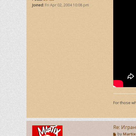
Joined:
Fri Apr 02, 2004 10:08 pm
For those wh
Re: Игра
P
by
Martix