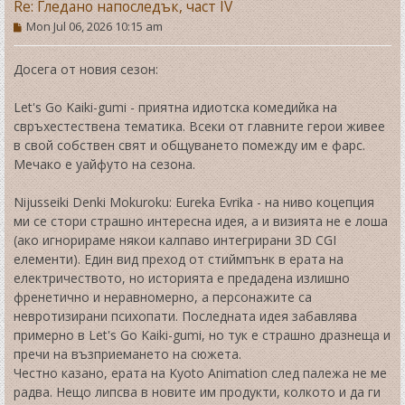
Re: Гледано напоследък, част IV
P
Mon Jul 06, 2026 10:15 am
o
s
t
Досега от новия сезон:
Let's Go Kaiki-gumi - приятна идиотска комедийка на
свръхестествена тематика. Всеки от главните герои живее
в свой собствен свят и общуването помежду им е фарс.
Мечако е уайфуто на сезона.
Nijusseiki Denki Mokuroku: Eureka Evrika - на ниво коцепция
ми се стори страшно интересна идея, а и визията не е лоша
(ако игнорираме някои калпаво интегрирани 3D CGI
елементи). Един вид преход от стиймпънк в ерата на
електричеството, но историята е предадена излишно
френетично и неравномерно, а персонажите са
невротизирани психопати. Последната идея забавлява
примерно в Let's Go Kaiki-gumi, но тук е страшно дразнеща и
пречи на възприемането на сюжета.
Честно казано, ерата на Kyoto Animation след палежа не ме
радва. Нещо липсва в новите им продукти, колкото и да ги