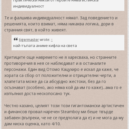
индивидуалност
Те и фалшива индивидуалност нямат. Зад поведението и
решенията, които взимат, няма никаква логика, дори в
странния свят, в който живеят.
tigermaster
wrote:
↑
най-тъпата аниме кифла на света
Критиците още навремето не я харесваха, но странните
противоречия в нея се наблюдават и в останалите
персонажи. Един вид Отомо Кацухиро е искал да каже, че
хората са сбор от положителни и отрицателни черти, а
хлапетата може да са абсурдно жестоки, без да го
осъзнават (особено, ако няма кой да им го каже)...ама го е
изпълнил доста нескопосано тук.
Честно казано, целият този този гигантомански артистичен
и финансов провал наречен Steamboy ми беше твърде
забавен (въпреки, че не се предполага да е) и не мога да му
дам ниска оценка, като 4/10.