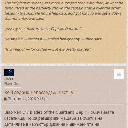
The incipient mutineer was more outraged than ever, then, at what he
denounced as the partiality shown the captain’s table over the other
tables in the ship. He flourished back and got his cup and set it down
triumphantly, and said:
“Just try that mixture once, Captain Duncan.”
He smelt it — tasted it — smiled benignantly — then said:
“It is inferior — for coffee — but it is pretty fair tea.”
T
o
Quo
p
alshu
Elder God
Re: Гледано напоследък, част IV
P
Thu Jun 11, 2026 9:16 pm
o
s
t
Biao Ren Er / Blades of the Guardians 2 ep 1 - обичайната
касапница. Но са разширили мащаба за сметка на
детайлите в керъктър дизайна и движенията на