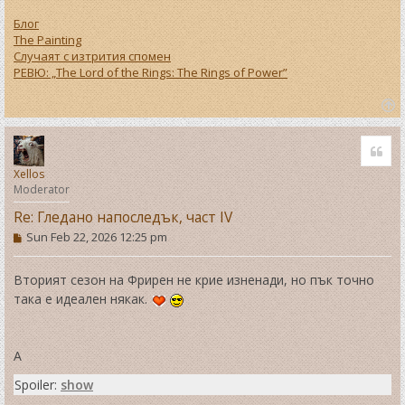
Блог
The Painting
Случаят с изтрития спомен
РЕВЮ: „The Lord of the Rings: The Rings of Power”
T
o
Quo
p
Xellos
Moderator
Re: Гледано напоследък, част IV
P
Sun Feb 22, 2026 12:25 pm
o
s
t
Вторият сезон на Фрирен не крие изненади, но пък точно
така е идеален някак.
А
Spoiler:
show