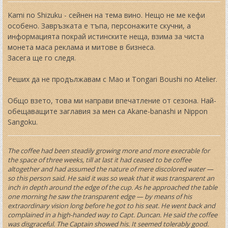
s
t
Kami no Shizuku - сейнен на тема вино. Нещо не ме кефи
особено. Завръзката е тъпа, персонажите скучни, а
информацията покрай истинските неща, взима за чиста
монета маса реклама и митове в бизнеса.
Засега ще го следя.
Реших да не продължавам с Mao и Tongari Boushi no Atelier.
Общо взето, това ми направи впечатление от сезона. Най-
обещаващите заглавия за мен са Akane-banashi и Nippon
Sangoku.
The coffee had been steadily growing more and more execrable for
the space of three weeks, till at last it had ceased to be coffee
altogether and had assumed the nature of mere discolored water —
so this person said. He said it was so weak that it was transparent an
inch in depth around the edge of the cup. As he approached the table
one morning he saw the transparent edge — by means of his
extraordinary vision long before he got to his seat. He went back and
complained in a high-handed way to Capt. Duncan. He said the coffee
was disgraceful. The Captain showed his. It seemed tolerably good.