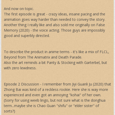
And now on topic.
The first episode is great - crazy ideas, insane pacing and the
animation goes way harder than needed to convey the story.
Another thing I really like and also sold me originally on False
Memory (2020) - the voice acting. Those guys are impossibly
good and superbly directed.
To describe the product in anime terms - it's like a mix of FLCL,
Beyond from The Animatrix and Death Parade.
Also the art reminds a bit Panty & Stocking with Garterbel, but
with zero lewdness.
Episode 2 Discussion - I remember from Jiyi Guanli Ju (2020) that
Zhong Bai was kind of a reckless rookie. Here she is way more
experienced and even got an annoying "kohai" of her own.
(Sorry for using weeb lingo, but not sure what is the donghua
term...maybe she is Chao Guan "shifu" or "elder sister" of
sorts?)