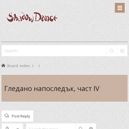
Board index
Гледано напоследък, част IV
Post Reply