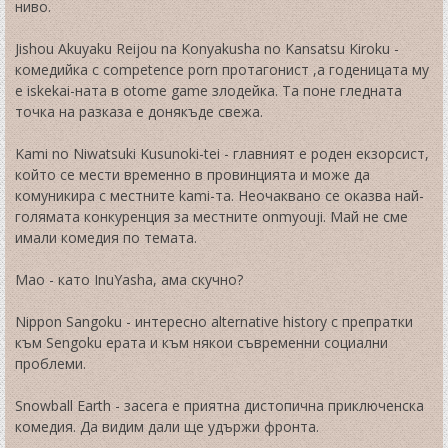
ниво.
Jishou Akuyaku Reijou na Konyakusha no Kansatsu Kiroku -
комедийка с competence porn протагонист ,а годеницата му
е iskekai-ната в otome game злодейка. Та поне гледната
точка на разказа е донякъде свежа.
Kami no Niwatsuki Kusunoki-tei - главният е роден екзорсист,
който се мести временно в провинцията и може да
комуникира с местните kami-та. Неочаквано се оказва най-
голямата конкуренция за местните onmyouji. Май не сме
имали комедия по темата.
Mao - като InuYasha, ама скучно?
Nippon Sangoku - интересно alternative history с препратки
към Sengoku ерата и към някои съвременни социални
проблеми.
Snowball Earth - засега е приятна дистопична приключенска
комедия. Да видим дали ще удържи фронта.