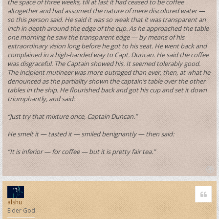
the space of three weeks, till at last it had ceased to be coffee
altogether and had assumed the nature of mere discolored water —
so this person said. He said it was so weak that it was transparent an
inch in depth around the edge of the cup. As he approached the table
one morning he saw the transparent edge — by means of his
extraordinary vision long before he got to his seat. He went back and
complained in a high-handed way to Capt. Duncan. He said the coffee
was disgraceful. The Captain showed his. It seemed tolerably good.
The incipient mutineer was more outraged than ever, then, at what he
denounced as the partiality shown the captain’s table over the other
tables in the ship. He flourished back and got his cup and set it down
triumphantly, and said:
“Just try that mixture once, Captain Duncan.”
He smelt it — tasted it — smiled benignantly — then said:
“It is inferior — for coffee — but it is pretty fair tea.”
T
o
Quo
p
alshu
Elder God