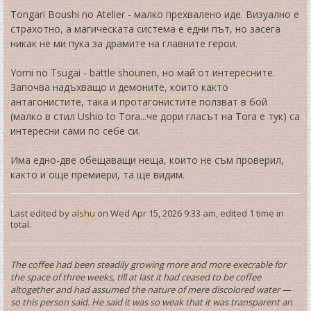
Tongari Boushi no Atelier - малко прехвалено иде. Визуално е
страхотно, а магическата система е едни път, но засега
никак не ми пука за драмите на главните герои.
Yomi no Tsugai - battle shounen, но май от интересните.
Започва надъхващо и демоните, които както
антагонистите, така и протагонистите ползват в бой
(малко в стил Ushio to Tora...че дори гласът на Tora е тук) са
интересни сами по себе си.
Има едно-две обещаващи неща, които не съм проверил,
както и още премиери, та ще видим.
Last edited by
alshu
on Wed Apr 15, 2026 9:33 am, edited 1 time in
total.
The coffee had been steadily growing more and more execrable for
the space of three weeks, till at last it had ceased to be coffee
altogether and had assumed the nature of mere discolored water —
so this person said. He said it was so weak that it was transparent an