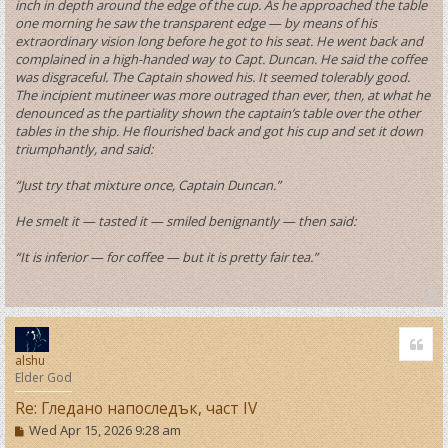
inch in depth around the edge of the cup. As he approached the table
one morning he saw the transparent edge — by means of his
extraordinary vision long before he got to his seat. He went back and
complained in a high-handed way to Capt. Duncan. He said the coffee
was disgraceful. The Captain showed his. It seemed tolerably good.
The incipient mutineer was more outraged than ever, then, at what he
denounced as the partiality shown the captain’s table over the other
tables in the ship. He flourished back and got his cup and set it down
triumphantly, and said:
“Just try that mixture once, Captain Duncan.”
He smelt it — tasted it — smiled benignantly — then said:
“It is inferior — for coffee — but it is pretty fair tea.”
T
o
Quo
p
alshu
Elder God
Re: Гледано напоследък, част IV
P
Wed Apr 15, 2026 9:28 am
o