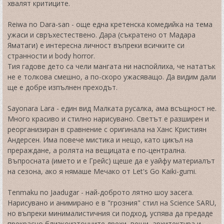
хвалят критиците.
Reiwa no Dara-san - още една кретенска комедийка на тема
ужаси и свръхестествено. Дара (съкратено от Мадара
Яматаги) е интересна личност въпреки всичките си
странности и body horror.
Тия гадове дето са чели мангата ни наспойлиха, че нататък
не е толкова смешно, а по-скоро ужасяващо. Да видим дали
ще е добре изпълнен преходът.
Sayonara Lara - един вид Малката русалка, ама всъщност не.
Много красиво и стилно нарисувано. Светът е разширен и
реорганизиран в сравнение с оригинала на Ханс Кристиян
Андерсен. Има повече мистика и нещо, като цикъл на
прераждане, а ролята на вещицата е по-централна.
Въпросната (името и е Грейс) щеше да е уайфу материалът
на сезона, ако я нямаше Мечако от Let's Go Kaiki-gumi.
Tenmaku no Jaadugar - най-доброто лятно шоу засега.
Нарисувано и анимирано е в "грозния" стил на Science SARU,
но въпреки минималистичния си подход, успява да предаде
прекрасно близкоизточните дрехи, вещи, архитектура и