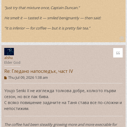
“Just try that mixture once, Captain Duncan.”
He smelt it — tasted it — smiled benignantly — then said:
“It is inferior — for coffee — but it is pretty fair tea.”
T
o
Quo
p
alshu
Elder God
Re: Гледано напоследък, част IV
P
Thu Jul 09, 2026 1:38 am
o
s
t
Youjo Senki II не изглежда толкова добре, колкото първи
сезон, но все пак бива.
С всяко повишение задачите на Таня става все по-сложни и
непостижим.
The coffee had been steadily growing more and more execrable for