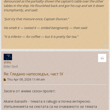
denounced as the partiality shown the captain’s table over the other
tables in the ship. He flourished back and got his cup and set it down
triumphantly, and said:
“Just try that mixture once, Captain Duncan.”
He smelt it — tasted it — smiled benignantly — then said:
“It is inferior — for coffee — but it is pretty fair tea.”
T
o
Quo
p
alshu
Elder God
Re: Гледано напоследък, част IV
P
Thu Apr 09, 2026 11:44 am
o
s
t
Засега от аниме сезон пролет:
Akane-banashi - темата е rakugo и почна интересно.
Изпълненията на сеютата са на очакваното за темата