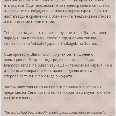
атмосфера. Още персонажите са пълнокръвни и смислени,
въпреки че са предадени с езика на карикатурата. Глътка
чист въздух в сравнение с обичайните предъвквани отново
и отново анме герои и теми.
Tetsunabe no Jan! - готварско шоу, което е и батъл шонен
пародия. Мангата в миналото е вдъхновила такива
заглавия, като Yakitate!! Japan и Shokugeki no Souma.
Още проверих Black Torch - скучен батъл шонен с
анимационен бюджет под средния за жанра. Скука.
Iwamoto-senpai no Suisen звучеше интересно на хартия, но е
дървено анимирано и монтирано, а диалозите са
откровено тъпи. И то отиде в кофата.
Заобиколих Yani Neko на ниво първоначална селекция
преди месец. Сега, когато почна и хората го псуват онлайн,
хич не е изненада.
The coffee had been steadily growing more and more execrable for