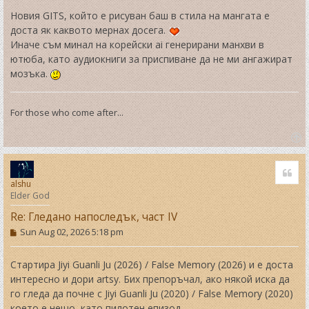
s
t
Новия GITS, който е рисуван баш в стила на мангата е
доста як каквото мернах досега.
Иначе съм минал на корейски ai генерирани манхви в
ютюба, като аудиокниги за приспиване да не ми ангажират
мозъка.
For those who come after...
T
o
Quo
p
alshu
Elder God
Re: Гледано напоследък, част IV
P
Sun Aug 02, 2026 5:18 pm
o
s
t
Стартира Jiyi Guanli Ju (2026) / False Memory (2026) и е доста
интересно и дори artsy. Бих препоръчал, ако някой иска да
го гледа да почне с Jiyi Guanli Ju (2020) / False Memory (2020)
което е нещо, като пилотен епизод.