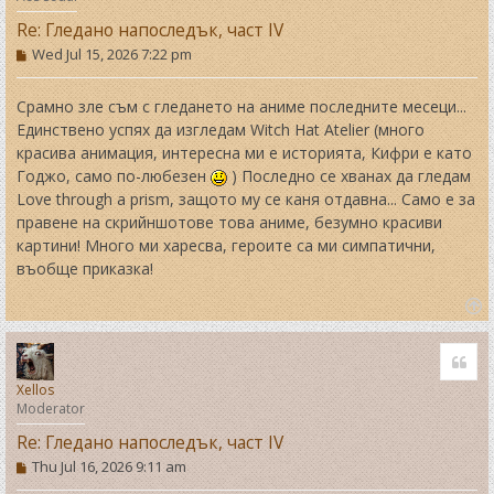
Re: Гледано напоследък, част IV
P
Wed Jul 15, 2026 7:22 pm
o
s
t
Срамно зле съм с гледането на аниме последните месеци...
Единствено успях да изгледам Witch Hat Atelier (много
красива анимация, интересна ми е историята, Кифри е като
Годжо, само по-любезен
) Последно се хванах да гледам
Love through a prism, защото му се каня отдавна... Само е за
правене на скрийншотове това аниме, безумно красиви
картини! Много ми харесва, героите са ми симпатични,
въобще приказка!
T
o
Quo
p
Xellos
Moderator
Re: Гледано напоследък, част IV
P
Thu Jul 16, 2026 9:11 am
o