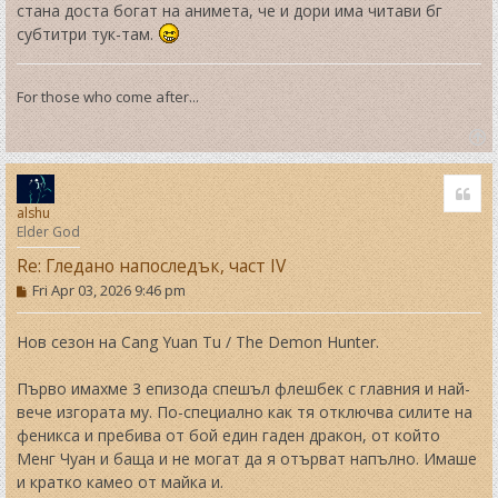
стана доста богат на анимета, че и дори има читави бг
субтитри тук-там.
For those who come after...
T
o
Quo
p
alshu
Elder God
Re: Гледано напоследък, част IV
P
Fri Apr 03, 2026 9:46 pm
o
s
t
Нов сезон на Cang Yuan Tu / The Demon Hunter.
Първо имахме 3 епизода спешъл флешбек с главния и най-
вече изгората му. По-специално как тя отключва силите на
феникса и пребива от бой един гаден дракон, от който
Менг Чуан и баща и не могат да я отърват напълно. Имаше
и кратко камео от майка и.