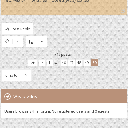
“It is inferior — for coffee — but it is pretty fair tea.”
T
o
p
Post Reply
749 posts
1
…
46
47
48
49
50
Jump to
Who is online
Users browsing this forum: No registered users and 0 guests