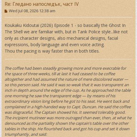
Re: Гледано напоследък, част IV
P
Wed Jul 08, 2026 12:38 am
o
s
t
Koukaku Kidoutai (2026) Episode 1 - so basically the Ghost In
The Shell we are familiar with, but in Tank Police style...like not
only as character designs, also mechanical designs, facial
expressions, body language and even voice acting.
Thou the pacing is way faster than in both titles.
The coffee had been steadily growing more and more execrable for
the space of three weeks, till at last it had ceased to be coffee
altogether and had assumed the nature of mere discolored water —
so this person said. He said it was so weak that it was transparent an
inch in depth around the edge of the cup. As he approached the table
one morning he saw the transparent edge — by means of his
extraordinary vision long before he got to his seat. He went back and
complained in a high-handed way to Capt. Duncan. He said the coffee
was disgraceful. The Captain showed his. It seemed tolerably good.
The incipient mutineer was more outraged than ever, then, at what he
denounced as the partiality shown the captain’s table over the other
tables in the ship. He flourished back and got his cup and set it down
triumphantly, and said: