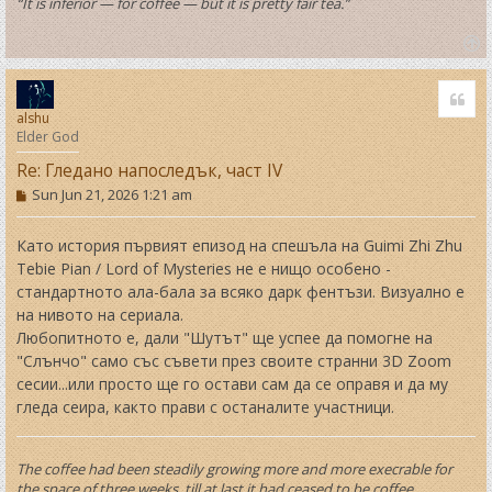
“It is inferior — for coffee — but it is pretty fair tea.”
T
o
Quo
p
alshu
Elder God
Re: Гледано напоследък, част IV
P
Sun Jun 21, 2026 1:21 am
o
s
t
Като история първият епизод на спешъла на Guimi Zhi Zhu
Tebie Pian / Lord of Mysteries не е нищо особено -
стандартното ала-бала за всяко дарк фентъзи. Визуално е
на нивото на сериала.
Любопитното е, дали "Шутът" ще успее да помогне на
"Слънчо" само със съвети през своите странни 3D Zoom
сесии...или просто ще го остави сам да се оправя и да му
гледа сеира, както прави с останалите участници.
The coffee had been steadily growing more and more execrable for
the space of three weeks, till at last it had ceased to be coffee