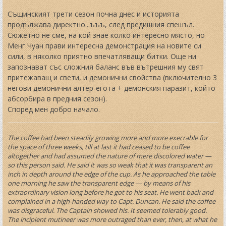
Същинският трети сезон почна днес и историята
продължава директно...ъъъ, след предишния спешъл.
Сюжетно не сме, на кой знае колко интересно място, но
Менг Чуан прави интересна демонстрация на новите си
сили, в няколко приятно впечатляващи битки. Още ни
запознават със сложния баланс във вътрешния му свят
притежаващ и свети, и демонични свойства (включително 3
негови демонични алтер-егота + демонския паразит, който
абсорбира в предния сезон).
Според мен добро начало.
The coffee had been steadily growing more and more execrable for
the space of three weeks, till at last it had ceased to be coffee
altogether and had assumed the nature of mere discolored water —
so this person said. He said it was so weak that it was transparent an
inch in depth around the edge of the cup. As he approached the table
one morning he saw the transparent edge — by means of his
extraordinary vision long before he got to his seat. He went back and
complained in a high-handed way to Capt. Duncan. He said the coffee
was disgraceful. The Captain showed his. It seemed tolerably good.
The incipient mutineer was more outraged than ever, then, at what he