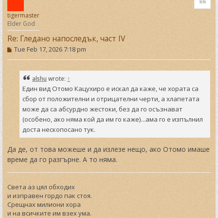
p
tigermaster
Elder God
Re: Гледано напоследък, част IV
P
Tue Feb 17, 2026 7:18 pm
o
s
t
alshu
wrote:
↑
Един вид Отомо Кацухиро е искал да каже, че хората са
сбор от положителни и отрицателни черти, а хлапетата
може да са абсурдно жестоки, без да го осъзнават
(особено, ако няма кой да им го каже)...ама го е изпълнил
доста нескопосано тук.
Да де, от това можеше и да излезе нещо, ако Отомо имаше
време да го разгърне. А то няма.
Света аз цял обходих
и изправен гордо пак стоя.
Срещнах милиони хора
и на всичките им взех ума.