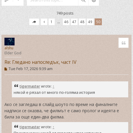
Search
749 posts
1
…
46
47
48
49
50
Quo
alshu
Elder God
Re: Гледано напоследък, част IV
P
Tue Feb 17, 2026 9:39 am
o
s
t
tigermaster
wrote:
↑
някой е рязал от много по-голяма история
Ако се загледаш в слайд шоуто по време на финалните
надписи се оказва, че филмът е само пролог и идеята е
била за още един-два филма.
tigermaster
wrote:
↑
Практически никой от героите няма истинска