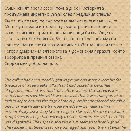
Същинският трети сезон почна днес и историята
продължава директно...ъъъ, след предишния спешъл.
Сюжетно не сме, на кой знае колко интересно място, но
Менг Чуан прави интересна демонстрация на новите си
сили, в няколко приятно впечатляващи битки. Още ни
запознават със сложния баланс във вътрешния му свят
притежаващ и свети, и демонични свойства (включително 3
негови демонични алтер-егота + демонския паразит, който
абсорбира в предния сезон).
Според мен добро начало.
The coffee had been steadily growing more and more execrable for
the space of three weeks, till at last it had ceased to be coffee
altogether and had assumed the nature of mere discolored water —
so this person said. He said it was so weak that it was transparent an
inch in depth around the edge of the cup. As he approached the table
one morning he saw the transparent edge — by means of his
extraordinary vision long before he got to his seat. He went back and
complained in a high-handed way to Capt. Duncan. He said the coffee
was disgraceful. The Captain showed his. It seemed tolerably good.
The incipient mutineer was more outraged than ever, then, at what he