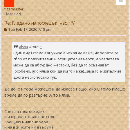
p
tigermaster
Elder God
Re: Гледано напоследък, част IV
P
Tue Feb 17, 2026 7:18 pm
o
s
t
alshu
wrote:
↑
Един вид Отомо Кацухиро е искал да каже, че хората са
сбор от положителни и отрицателни черти, а хлапетата
може да са абсурдно жестоки, без да го осъзнават
(особено, ако няма кой да им го каже)...ама го е изпълнил
доста нескопосано тук.
Да де, от това можеше и да излезе нещо, ако Отомо имаше
време да го разгърне. А то няма.
Света аз цял обходих
и изправен гордо пак стоя.
Срещнах милиони хора
и на всичките им взех ума.