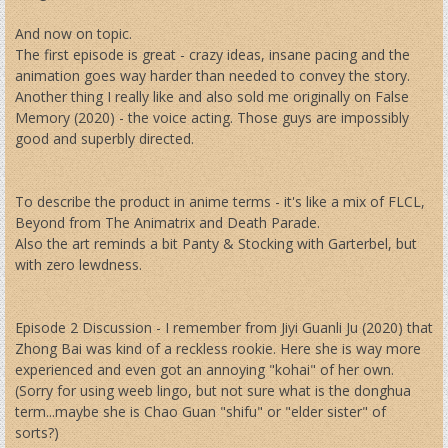
And now on topic.
The first episode is great - crazy ideas, insane pacing and the
animation goes way harder than needed to convey the story.
Another thing I really like and also sold me originally on False
Memory (2020) - the voice acting. Those guys are impossibly
good and superbly directed.
To describe the product in anime terms - it's like a mix of FLCL,
Beyond from The Animatrix and Death Parade.
Also the art reminds a bit Panty & Stocking with Garterbel, but
with zero lewdness.
Episode 2 Discussion - I remember from Jiyi Guanli Ju (2020) that
Zhong Bai was kind of a reckless rookie. Here she is way more
experienced and even got an annoying "kohai" of her own.
(Sorry for using weeb lingo, but not sure what is the donghua
term...maybe she is Chao Guan "shifu" or "elder sister" of
sorts?)