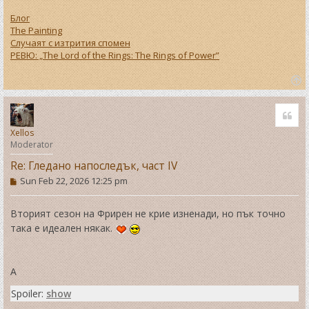
Блог
The Painting
Случаят с изтрития спомен
РЕВЮ: „The Lord of the Rings: The Rings of Power”
T
o
Quo
p
Xellos
Moderator
Re: Гледано напоследък, част IV
P
Sun Feb 22, 2026 12:25 pm
o
s
t
Вторият сезон на Фрирен не крие изненади, но пък точно
така е идеален някак.
А
Spoiler:
show