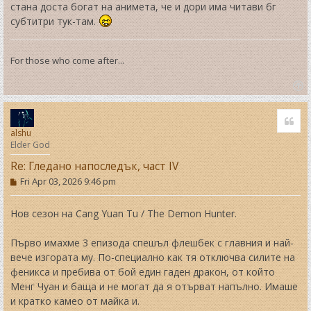
стана доста богат на анимета, че и дори има читави бг
субтитри тук-там.
For those who come after...
T
o
Quo
p
alshu
Elder God
Re: Гледано напоследък, част IV
P
Fri Apr 03, 2026 9:46 pm
o
s
t
Нов сезон на Cang Yuan Tu / The Demon Hunter.
Първо имахме 3 епизода спешъл флешбек с главния и най-
вече изгората му. По-специално как тя отключва силите на
феникса и пребива от бой един гаден дракон, от който
Менг Чуан и баща и не могат да я отърват напълно. Имаше
и кратко камео от майка и.