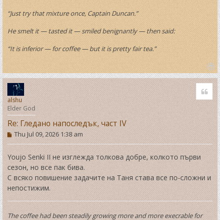
“Just try that mixture once, Captain Duncan.”
He smelt it — tasted it — smiled benignantly — then said:
“It is inferior — for coffee — but it is pretty fair tea.”
T
o
Quo
p
alshu
Elder God
Re: Гледано напоследък, част IV
P
Thu Jul 09, 2026 1:38 am
o
s
t
Youjo Senki II не изглежда толкова добре, колкото първи
сезон, но все пак бива.
С всяко повишение задачите на Таня става все по-сложни и
непостижим.
The coffee had been steadily growing more and more execrable for