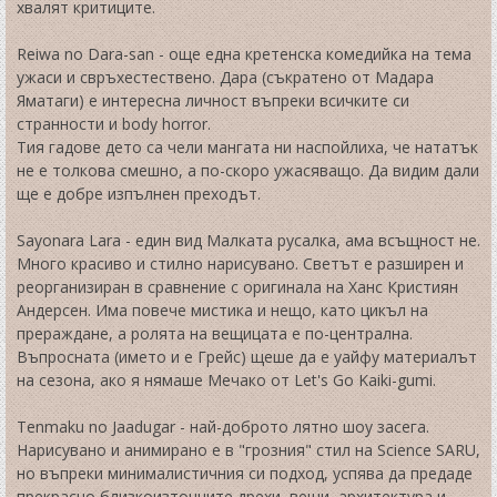
хвалят критиците.
Reiwa no Dara-san - още една кретенска комедийка на тема
ужаси и свръхестествено. Дара (съкратено от Мадара
Яматаги) е интересна личност въпреки всичките си
странности и body horror.
Тия гадове дето са чели мангата ни наспойлиха, че нататък
не е толкова смешно, а по-скоро ужасяващо. Да видим дали
ще е добре изпълнен преходът.
Sayonara Lara - един вид Малката русалка, ама всъщност не.
Много красиво и стилно нарисувано. Светът е разширен и
реорганизиран в сравнение с оригинала на Ханс Кристиян
Андерсен. Има повече мистика и нещо, като цикъл на
прераждане, а ролята на вещицата е по-централна.
Въпросната (името и е Грейс) щеше да е уайфу материалът
на сезона, ако я нямаше Мечако от Let's Go Kaiki-gumi.
Tenmaku no Jaadugar - най-доброто лятно шоу засега.
Нарисувано и анимирано е в "грозния" стил на Science SARU,
но въпреки минималистичния си подход, успява да предаде
прекрасно близкоизточните дрехи, вещи, архитектура и