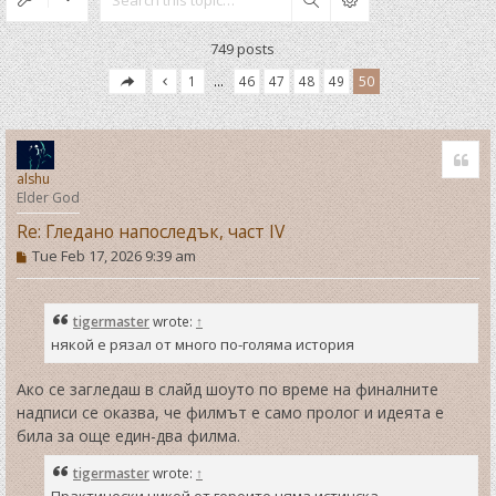
Search
749 posts
1
…
46
47
48
49
50
Quo
alshu
Elder God
Re: Гледано напоследък, част IV
P
Tue Feb 17, 2026 9:39 am
o
s
t
tigermaster
wrote:
↑
някой е рязал от много по-голяма история
Ако се загледаш в слайд шоуто по време на финалните
надписи се оказва, че филмът е само пролог и идеята е
била за още един-два филма.
tigermaster
wrote:
↑
Практически никой от героите няма истинска