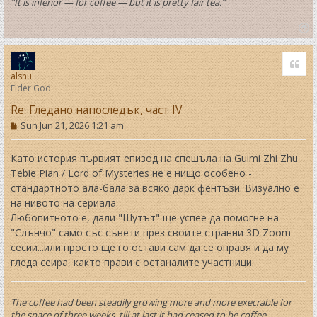
“It is inferior — for coffee — but it is pretty fair tea.”
T
o
Quo
p
alshu
Elder God
Re: Гледано напоследък, част IV
P
Sun Jun 21, 2026 1:21 am
o
s
t
Като история първият епизод на спешъла на Guimi Zhi Zhu
Tebie Pian / Lord of Mysteries не е нищо особено -
стандартното ала-бала за всяко дарк фентъзи. Визуално е
на нивото на сериала.
Любопитното е, дали "Шутът" ще успее да помогне на
"Слънчо" само със съвети през своите странни 3D Zoom
сесии...или просто ще го остави сам да се оправя и да му
гледа сеира, както прави с останалите участници.
The coffee had been steadily growing more and more execrable for
the space of three weeks, till at last it had ceased to be coffee