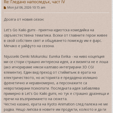
Re: Гледано напоследък, част IV
P
Mon Jul 06, 2026 10:15 am
o
s
t
Досега от новия сезон:
Let's Go Kaiki-gumi - приятна идиотска комедийка на
свръхестествена тематика. Всеки от главните герои живее
в свой собствен свят и общуването помежду им е фарс.
Мечако е уайфуто на сезона.
Nijusseiki Denki Mokuroku: Eureka Evrika - на ниво коцепция
ми се стори страшно интересна идея, а и визията не е лоша
(ако игнорираме някои калпаво интегрирани 3D CGI
елементи). Един вид преход от стиймпънк в ерата на
електричеството, но историята е предадена излишно
френетично и неравномерно, а персонажите са
невротизирани психопати. Последната идея забавлява
примерно в Let's Go Kaiki-gumi, но тук е страшно дразнеща и
пречи на възприемането на сюжета.
Честно казано, ерата на Kyoto Animation след палежа не ме
радва. Нещо липсва в новите им продукти, колкото и да ги