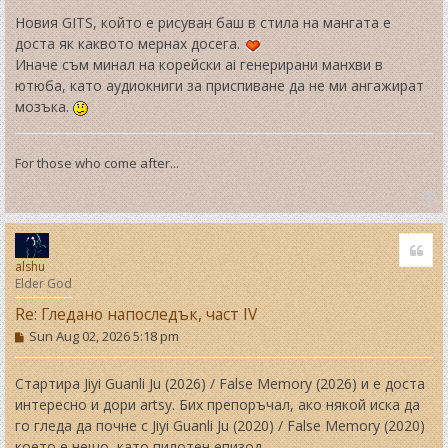
s
t
Новия GITS, който е рисуван баш в стила на мангата е
доста як каквото мернах досега.
Иначе съм минал на корейски ai генерирани манхви в
ютюба, като аудиокниги за приспиване да не ми ангажират
мозъка.
For those who come after...
T
o
Quo
p
alshu
Elder God
Re: Гледано напоследък, част IV
P
Sun Aug 02, 2026 5:18 pm
o
s
t
Стартира Jiyi Guanli Ju (2026) / False Memory (2026) и е доста
интересно и дори artsy. Бих препоръчал, ако някой иска да
го гледа да почне с Jiyi Guanli Ju (2020) / False Memory (2020)
което е нещо, като пилотен епизод.