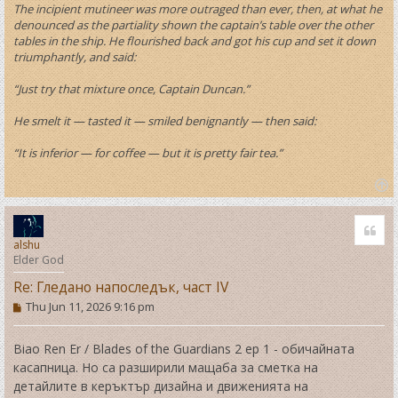
The incipient mutineer was more outraged than ever, then, at what he
denounced as the partiality shown the captain’s table over the other
tables in the ship. He flourished back and got his cup and set it down
triumphantly, and said:
“Just try that mixture once, Captain Duncan.”
He smelt it — tasted it — smiled benignantly — then said:
“It is inferior — for coffee — but it is pretty fair tea.”
T
o
Quo
p
alshu
Elder God
Re: Гледано напоследък, част IV
P
Thu Jun 11, 2026 9:16 pm
o
s
t
Biao Ren Er / Blades of the Guardians 2 ep 1 - обичайната
касапница. Но са разширили мащаба за сметка на
детайлите в керъктър дизайна и движенията на