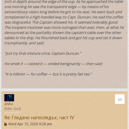
inch in depth around the edge of the cup. As he approached the table
one morning he saw the transparent edge — by means of his
extraordinary vision long before he got to his seat. He went back and
complained in a high-handed way to Capt. Duncan. He said the coffee
was disgraceful. The Captain showed his. It seemed tolerably good.
The incipient mutineer was more outraged than ever, then, at what he
denounced as the partiality shown the captain’s table over the other
tables in the ship. He flourished back and got his cup and set it down
triumphantly, and said:
“Just try that mixture once, Captain Duncan.”
He smelt it — tasted it — smiled benignantly — then said:
“It is inferior — for coffee — but it is pretty fair tea.”
T
o
Quo
p
alshu
Elder God
Re: Гледано напоследък, част IV
P
Wed Apr 15, 2026 9:28 am
o