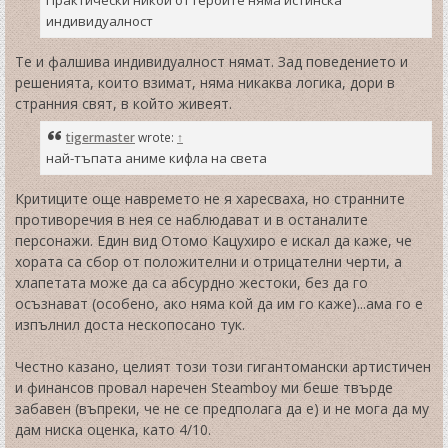
индивидуалност
Те и фалшива индивидуалност нямат. Зад поведението и
решенията, които взимат, няма никаква логика, дори в
странния свят, в който живеят.
tigermaster
wrote:
↑
най-тъпата аниме кифла на света
Критиците още навремето не я харесваха, но странните
противоречия в нея се наблюдават и в останалите
персонажи. Един вид Отомо Кацухиро е искал да каже, че
хората са сбор от положителни и отрицателни черти, а
хлапетата може да са абсурдно жестоки, без да го
осъзнават (особено, ако няма кой да им го каже)...ама го е
изпълнил доста нескопосано тук.
Честно казано, целият този този гигантомански артистичен
и финансов провал наречен Steamboy ми беше твърде
забавен (въпреки, че не се предполага да е) и не мога да му
дам ниска оценка, като 4/10.