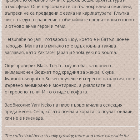
атмосфера. Още персонажите са пълнокръвни и смислени,
въпреки че са предадени с езика на карикатурата. Глътка
чист въздух в сравнение с обичайните предъвквани отново
и отново анме герои и теми.
Tetsunabe no Jan! - готварско шоу, което е и батъл шонен
пародия. Мангата в миналото е вдъхновила такива
заглавия, като Yakitate!! Japan и Shokugeki no Souma.
Още проверих Black Torch - скучен батъл шонен с
анимационен бюджет под средния за жанра. Скука.
Iwamoto-senpai no Suisen звучеше интересно на хартия, но е
дървено анимирано и монтирано, а диалозите са
откровено тъпи. И то отиде в кофата.
Заобиколих Yani Neko на ниво първоначална селекция
преди месец. Сега, когато почна и хората го псуват онлайн,
хич не е изненада.
The coffee had been steadily growing more and more execrable for