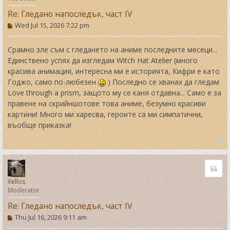
Re: Гледано напоследък, част IV
P
Wed Jul 15, 2026 7:22 pm
o
s
t
Срамно зле съм с гледането на аниме последните месеци...
Единствено успях да изгледам Witch Hat Atelier (много
красива анимация, интересна ми е историята, Кифри е като
Годжо, само по-любезен
) Последно се хванах да гледам
Love through a prism, защото му се каня отдавна... Само е за
правене на скрийншотове това аниме, безумно красиви
картини! Много ми харесва, героите са ми симпатични,
въобще приказка!
T
o
Quo
p
Xellos
Moderator
Re: Гледано напоследък, част IV
P
Thu Jul 16, 2026 9:11 am
o