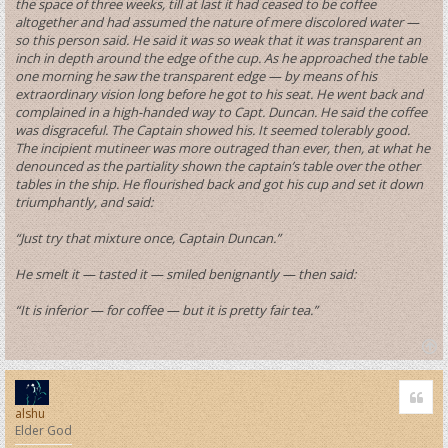
the space of three weeks, till at last it had ceased to be coffee
altogether and had assumed the nature of mere discolored water —
so this person said. He said it was so weak that it was transparent an
inch in depth around the edge of the cup. As he approached the table
one morning he saw the transparent edge — by means of his
extraordinary vision long before he got to his seat. He went back and
complained in a high-handed way to Capt. Duncan. He said the coffee
was disgraceful. The Captain showed his. It seemed tolerably good.
The incipient mutineer was more outraged than ever, then, at what he
denounced as the partiality shown the captain’s table over the other
tables in the ship. He flourished back and got his cup and set it down
triumphantly, and said:
“Just try that mixture once, Captain Duncan.”
He smelt it — tasted it — smiled benignantly — then said:
“It is inferior — for coffee — but it is pretty fair tea.”
T
o
Quo
p
alshu
Elder God