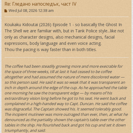
Re: Гледано напоследък, част IV
P
Wed Jul 08, 2026 12:38 am
o
s
t
Koukaku Kidoutai (2026) Episode 1 - so basically the Ghost In
The Shell we are familiar with, but in Tank Police style...like not
only as character designs, also mechanical designs, facial
expressions, body language and even voice acting.
Thou the pacing is way faster than in both titles.
The coffee had been steadily growing more and more execrable for
the space of three weeks, till at last it had ceased to be coffee
altogether and had assumed the nature of mere discolored water —
so this person said. He said it was so weak that it was transparent an
inch in depth around the edge of the cup. As he approached the table
one morning he saw the transparent edge — by means of his
extraordinary vision long before he got to his seat. He went back and
complained in a high-handed way to Capt. Duncan. He said the coffee
was disgraceful. The Captain showed his. It seemed tolerably good.
The incipient mutineer was more outraged than ever, then, at what he
denounced as the partiality shown the captain’s table over the other
tables in the ship. He flourished back and got his cup and set it down
triumphantly, and said: