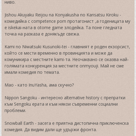
ниво.
Jishou Akuyaku Reijou na Konyakusha no Kansatsu Kiroku -
комедийка с competence porn протагонист ,а годеницата му
е iskekai-ната в otome game злодейка. Та поне гледната
точка на разказа е донякъде свежа.
Kami no Niwatsuki Kusunoki-tei - главният е роден екзорсист,
който се мести временно в провинцията и може да
комуникира с местните kami-та. Неочаквано се оказва най-
голямата конкуренция за местните onmyouji. Май не сме
имали комедия по темата.
Mao - като InuYasha, ама скучно?
Nippon Sangoku - интересно alternative history с препратки
към Sengoku ерата и към някои съвременни социални
проблеми.
Snowball Earth - засега е приятна дистопична приключенска
комедия. Да видим дали ще удържи фронта.