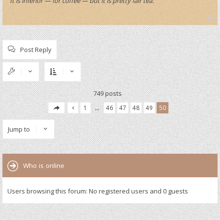
“It is inferior — for coffee — but it is pretty fair tea.”
T
o
p
Post Reply
749 posts
1
…
46
47
48
49
50
Jump to
Who is online
Users browsing this forum: No registered users and 0 guests