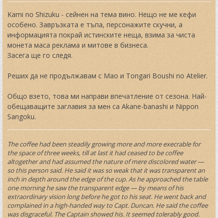
s
t
Kami no Shizuku - сейнен на тема вино. Нещо не ме кефи
особено. Завръзката е тъпа, персонажите скучни, а
информацията покрай истинските неща, взима за чиста
монета маса реклама и митове в бизнеса.
Засега ще го следя.
Реших да не продължавам с Mao и Tongari Boushi no Atelier.
Общо взето, това ми направи впечатление от сезона. Най-
обещаващите заглавия за мен са Akane-banashi и Nippon
Sangoku.
The coffee had been steadily growing more and more execrable for
the space of three weeks, till at last it had ceased to be coffee
altogether and had assumed the nature of mere discolored water —
so this person said. He said it was so weak that it was transparent an
inch in depth around the edge of the cup. As he approached the table
one morning he saw the transparent edge — by means of his
extraordinary vision long before he got to his seat. He went back and
complained in a high-handed way to Capt. Duncan. He said the coffee
was disgraceful. The Captain showed his. It seemed tolerably good.