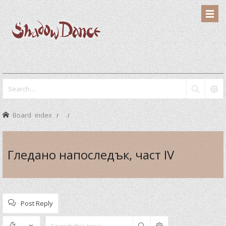
Board index
Гледано напоследък, част IV
Post Reply