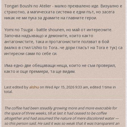
Tongari Boushi no Atelier - малко прехвалено иде. Визуално е
страхотно, а магическата система е едни път, но засега
никак не ми пука за драмите на главните герои.
Yomi no Tsugai - battle shounen, но май от интересните.
Започва надъхващо и демоните, които както
антагонистите, така и протагонистите ползват в бой
(малко в стил Ushio to Tora...че дори гласът на Tora е тук) са
интересни сами по себе си.
Има едно-две обещаващи неща, които не съм проверил,
както и още премиери, та ще видим.
Last edited by
alshu
on Wed Apr 15, 2026 9:33 am, edited 1 time in
total.
The coffee had been steadily growing more and more execrable for
the space of three weeks, till at last it had ceased to be coffee
altogether and had assumed the nature of mere discolored water —
so this person said. He said it was so weak that it was transparent an