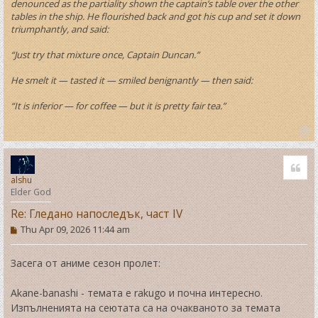
denounced as the partiality shown the captain’s table over the other
tables in the ship. He flourished back and got his cup and set it down
triumphantly, and said:
“Just try that mixture once, Captain Duncan.”
He smelt it — tasted it — smiled benignantly — then said:
“It is inferior — for coffee — but it is pretty fair tea.”
T
o
Quo
p
alshu
Elder God
Re: Гледано напоследък, част IV
P
Thu Apr 09, 2026 11:44 am
o
s
t
Засега от аниме сезон пролет:
Akane-banashi - темата е rakugo и почна интересно.
Изпълненията на сеютата са на очакваното за темата