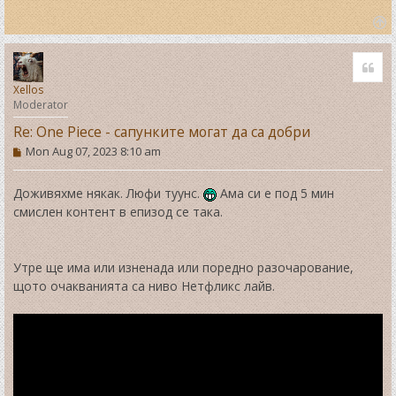
T
o
Quo
p
Xellos
Moderator
Re: One Piece - сапунките могат да са добри
P
Mon Aug 07, 2023 8:10 am
o
s
t
Доживяхме някак. Люфи туунс.
Ама си е под 5 мин
смислен контент в епизод се така.
Утре ще има или изненада или поредно разочарование,
щото очакванията са ниво Нетфликс лайв.