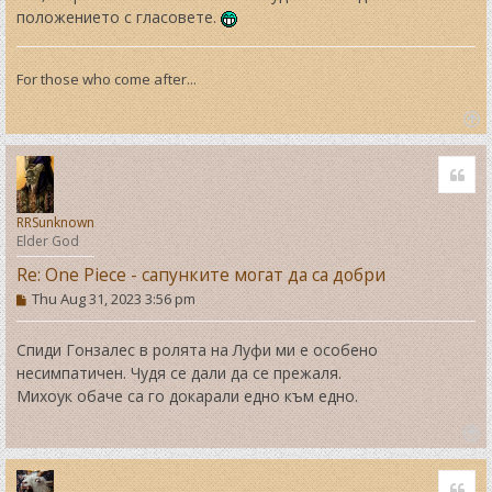
положението с гласовете.
For those who come after...
T
o
Quo
p
RRSunknown
Elder God
Re: One Piece - сапунките могат да са добри
P
Thu Aug 31, 2023 3:56 pm
o
s
t
Спиди Гонзалес в ролята на Луфи ми е особено
несимпатичен. Чудя се дали да се прежаля.
Михоук обаче са го докарали едно към едно.
T
o
Quo
p