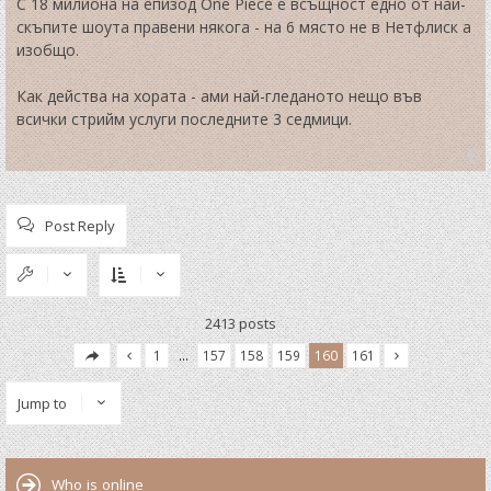
t
С 18 милиона на епизод One Piece е всъщност едно от най-
скъпите шоута правени някога - на 6 място не в Нетфлиск а
изобщо.
Как действа на хората - ами най-гледаното нещо във
всички стрийм услуги последните 3 седмици.
T
o
p
Post Reply
2413 posts
1
…
157
158
159
160
161
Jump to
Who is online