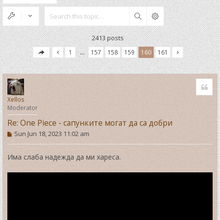
Search
2413 posts
1
…
157
158
159
160
161
Quo
Xellos
Moderator
Re: One Piece - сапунките могат да са добри
P
Sun Jun 18, 2023 11:02 am
o
s
t
Има слаба надежда да ми хареса.