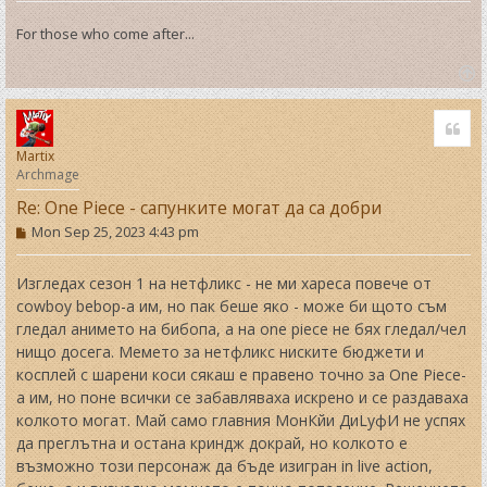
For those who come after...
T
o
Quo
p
Martix
Archmage
Re: One Piece - сапунките могат да са добри
P
Mon Sep 25, 2023 4:43 pm
o
s
t
Изгледах сезон 1 на нетфликс - не ми хареса повече от
cowboy bebop-а им, но пак беше яко - може би щото съм
гледал анимето на бибопа, а на one piece не бях гледал/чел
нищо досега. Мемето за нетфликс ниските бюджети и
косплей с шарени коси сякаш е правено точно за One Piece-
а им, но поне всички се забавляваха искрено и се раздаваха
колкото могат. Май само главния МонКйи ДиLуфИ не успях
да преглътна и остана криндж докрай, но колкото е
възможно този персонаж да бъде изигран in live action,