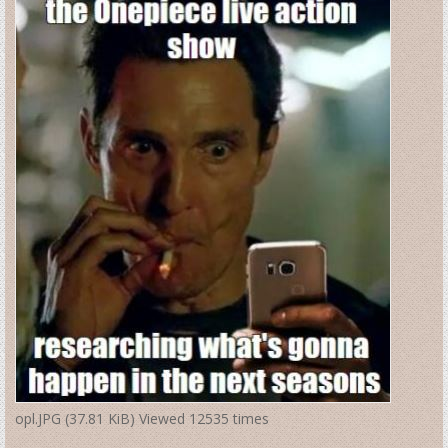
opl.JPG (37.81 KiB) Viewed 12535 times