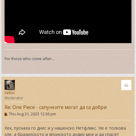
For those who come after...
T
o
Quo
p
Xellos
Moderator
Re: One Piece - сапунките могат да са добри
P
Thu Aug 31, 2023 12:36 pm
o
s
t
Хех, пуснаха го днес и у нашенско Нетфликс. Не е толкова
зле, а бразилското и японското аудио мое и да спасят