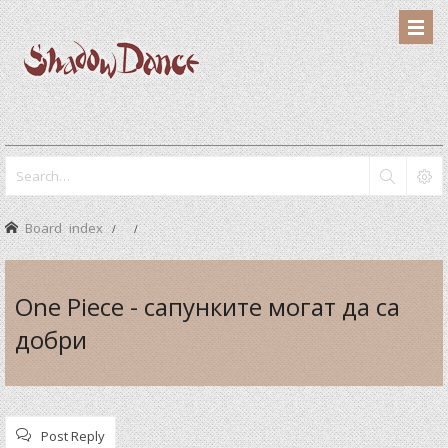
Board index
One Piece - сапунките могат да са
добри
Post Reply