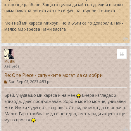
какво ще разбере. Защото целия дизайн на дрехи и всичко
няма никаква логика ако не си фен на първоизточника.
Мен най ми хареса Михоук , но и Бъги са го докарали. Най-
малко ми харесва Нами засега.
T
o
Quo
p
Mushu
Aes Sedai
Re: One Piece - сапунките могат да са добри
P
Sun Sep 03, 2023 4:53 pm
o
s
t
Брей, учудващо ми хареса и на мен
Вчера изгледах 2
епизода, днес продължавам. Зоро е моето момче, уникален!
Но и Иняки чудесно се справя с Лъфи, не мога да се оплача.
Малко Гарп трябваше да е по-едър, ама заради акцента ще
му го простя