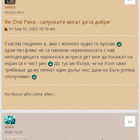
Xellos
Moderator
Re: One Piece - сапунките могат да са добри
P
Fri Sep 01, 2023 10:19 am
o
s
t
Съвсем гледаемо е, ама с японско аудио го пускам.
Щом Нетфликс не са сменили червенокосата с най-
неподходящата чернокожа актриса дет мое да покажат на
екран си е чист уин.
До тук ме бъгва, че на Усоп само
трябваше да му лепнат един дълъг нос, щом на Бъги успяха
сполучливо.
For those who come after...
T
o
Quo
p
alshu
Elder God