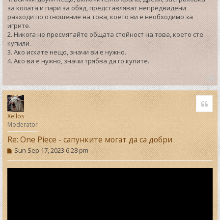
за колата и пари за обяд, представляват непредвидени
разходи по отношение на това, което ви е необходимо за
игрите.
2. Никога не пресмятайте общата стойност на това, което сте
купили.
3. Ако искате нещо, значи ви е нужно.
4. Ако ви е нужно, значи трябва да го купите.
T
o
Quo
p
Xellos
Moderator
Re: One Piece - сапунките могат да са добри
P
Sun Sep 17, 2023 6:28 pm
o
s
t