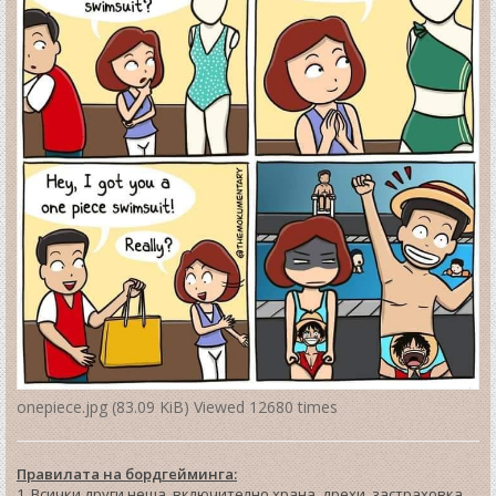
onepiece.jpg (83.09 KiB) Viewed 12680 times
Правилата на бордгейминга:
1. Всички други неща, включително храна, дрехи, застраховка