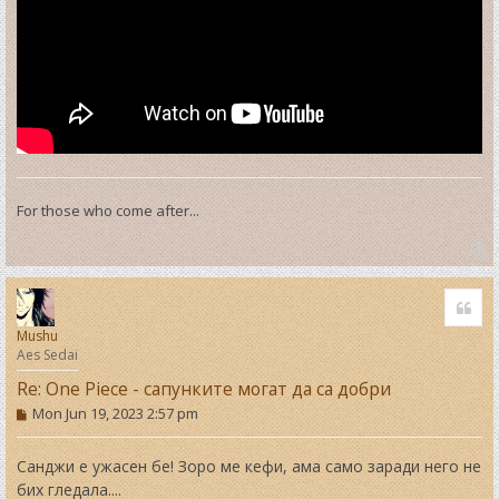
For those who come after...
T
o
Quo
p
Mushu
Aes Sedai
Re: One Piece - сапунките могат да са добри
P
Mon Jun 19, 2023 2:57 pm
o
s
t
Санджи е ужасен бе! Зоро ме кефи, ама само заради него не
бих гледала....