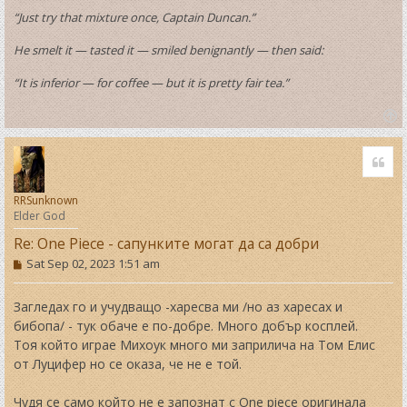
“Just try that mixture once, Captain Duncan.”
He smelt it — tasted it — smiled benignantly — then said:
“It is inferior — for coffee — but it is pretty fair tea.”
T
o
Quo
p
RRSunknown
Elder God
Re: One Piece - сапунките могат да са добри
P
Sat Sep 02, 2023 1:51 am
o
s
t
Загледах го и учудващо -харесва ми /но аз харесах и
бибопа/ - тук обаче е по-добре. Много добър косплей.
Тоя който играе Михоук много ми заприлича на Том Елис
от Луцифер но се оказа, че не е той.
Чудя се само който не е запознат с One piece оригинала