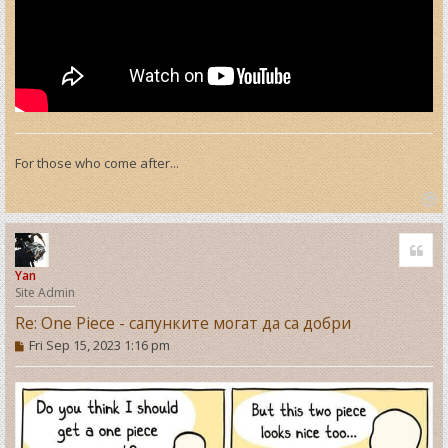
For those who come after...
T
o
Quo
p
Yan
Site Admin
Re: One Piece - сапунките могат да са добри
P
Fri Sep 15, 2023 1:16 pm
o
s
t