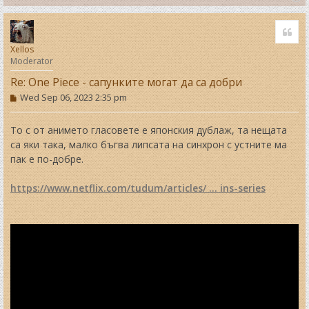
T
o
Quo
p
Xellos
Moderator
Re: One Piece - сапунките могат да са добри
P
Wed Sep 06, 2023 2:35 pm
o
s
t
То с от анимето гласовете е японския дублаж, та нещата
са яки така, малко бъгва липсата на синхрон с устните ма
пак е по-добре.
https://www.netflix.com/tudum/articles/ ... ins-series