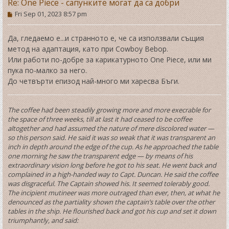
Re: One Piece - сапунките могат да са добри
P
Fri Sep 01, 2023 8:57 pm
o
s
t
Да, гледаемо е...и странното е, че са използвали същия
метод на адаптация, като при Cowboy Bebop.
Или работи по-добре за карикатурното One Piece, или ми
пука по-малко за него.
До четвърти епизод най-много ми харесва Бъги.
The coffee had been steadily growing more and more execrable for
the space of three weeks, till at last it had ceased to be coffee
altogether and had assumed the nature of mere discolored water —
so this person said. He said it was so weak that it was transparent an
inch in depth around the edge of the cup. As he approached the table
one morning he saw the transparent edge — by means of his
extraordinary vision long before he got to his seat. He went back and
complained in a high-handed way to Capt. Duncan. He said the coffee
was disgraceful. The Captain showed his. It seemed tolerably good.
The incipient mutineer was more outraged than ever, then, at what he
denounced as the partiality shown the captain’s table over the other
tables in the ship. He flourished back and got his cup and set it down
triumphantly, and said: