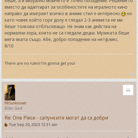
беше, а и визуално момчето е точно попадение. Решението
вместо да адаптират за особеностите на игралното кино
направо да изиграят всичко в аниме стил е интересно
но
като човек който горе долу е гледал 2-3 анимета не ми
беше толкова отблъскващо. Не знам как действа на
нормални хора, които не са гледали децки. Музиката беше
мега яката също. Абе, добро попадение на нетфликс.
8/10
There are no rules! I'm gonna get you!
T
o
Quo
p
RRSunknown
Elder God
Re: One Piece - сапунките могат да са добри
P
Tue Sep 26, 2023 12:31 am
o
s